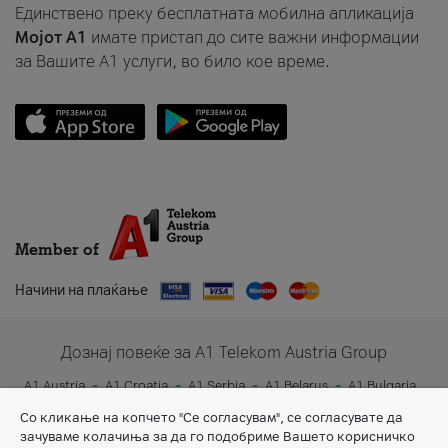
Единствено преку бесплатната мобилна апликација
Мојот A1
имате пристап до сите важни информации
за Вашите A1 услуги, во било кое време.
Member of
Начини на плаќање
Дознај повеќе за A1 Telekom Austria Group
A1 Austria
A1 Croatia
A1 Serbia
A1 Belarus
A1 Bulgaria
A1 Slovenia
A1 Digital
Со кликање на копчето "Се согласувам", се согласувате да
зачуваме колачиња за да го подобриме Вашето корисничко