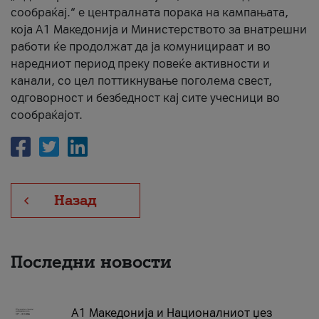
сообраќај.“ е централната порака на кампањата,
која A1 Македонија и Министерството за внатрешни
работи ќе продолжат да ја комуницираат и во
наредниот период преку повеќе активности и
канали, со цел поттикнување поголема свест,
одговорност и безбедност кај сите учесници во
сообраќајот.
Назад
Последни новости
А1 Македонија и Националниот џез