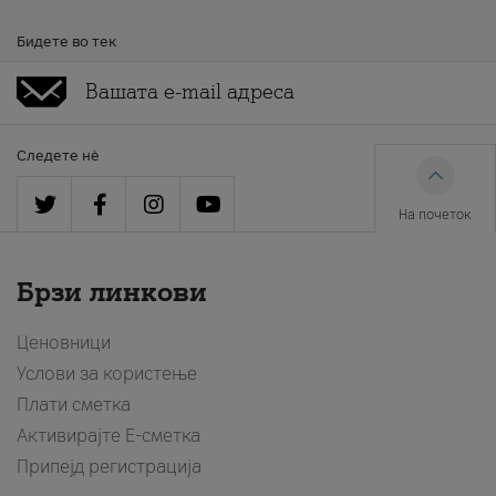
Бидете во тек
Следете нè
На почеток
Брзи линкови
Ценовници
Услови за користење
Плати сметка
Активирајте Е-сметка
Припејд регистрација