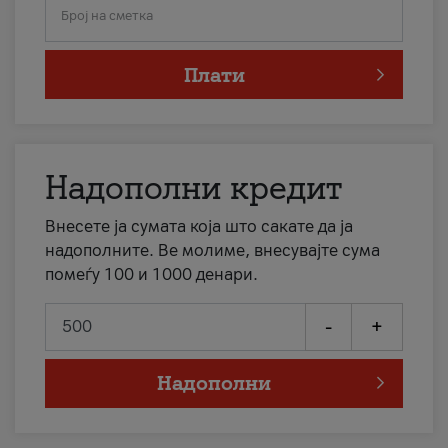
Број на сметка
Плати
Надополни кредит
Внесете ја сумата која што сакате да ја
надополните. Ве молиме, внесувајте сума
помеѓу 100 и 1000 денари.
-
+
Надополни