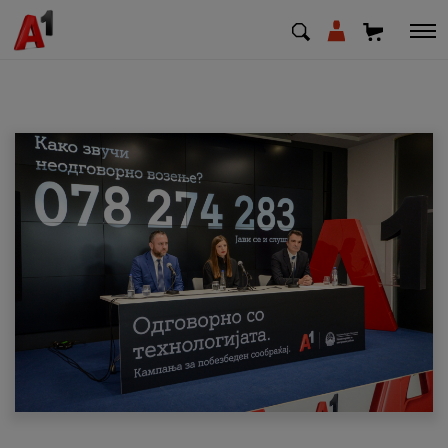
МК
EN
SQ
Приватни
Деловни
Поддршка
Надополни кредит
Плати сметка