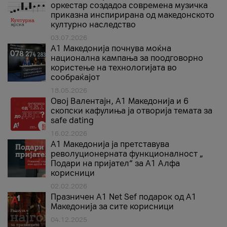
оркестар создадоа современа музичка
приказна инспирирана од македонското
културно наследство
03.07.2026
A1 Македонија почнува моќна
национална кампања за поодговорно
користење на технологијата во
сообраќајот
18.05.2026
Овој Валентајн, A1 Македонија и 6
скопски кафулиња ја отворија темата за
safe dating
16.02.2026
А1 Македонија ја претставува
револуционерната функционалност „
Подари на пријател“ за А1 Алфа
корисници
02.02.2026
Празничен A1 Net Sеf подарок од А1
Македонија за сите корисници
04.12.2025