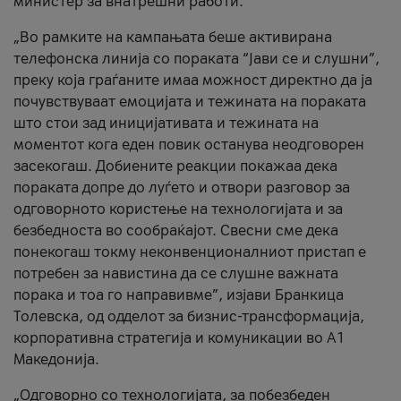
министер за внатрешни работи.
„Во рамките на кампањата беше активирана
телефонска линија со пораката “Јави се и слушни”,
преку која граѓаните имаа можност директно да ја
почувствуваат емоцијата и тежината на пораката
што стои зад иницијативата и тежината на
моментот кога еден повик останува неодговорен
засекогаш. Добиените реакции покажаа дека
пораката допре до луѓето и отвори разговор за
одговорното користење на технологијата и за
безбедноста во сообраќајот. Свесни сме дека
понекогаш токму неконвенционалниот пристап е
потребен за навистина да се слушне важната
порака и тоа го направивме”, изјави Бранкица
Толевска, од одделот за бизнис-трансформација,
корпоративна стратегија и комуникации во А1
Македонија.
„Одговорно со технологијата, за побезбеден