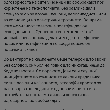
одговорноста на сите учесници во сообраќајот при
користење на технологијата, без разлика дали
станува збор за возачи, пешаци, велосипедисти или
за корисници на електрични тротинети. Во време
кога мобилниот телефон е постојан дел од
секојдневието, „Одговорно со технологијата“
испраќа јасна порака дека ниту еден телефонски
повик или нотификација не вреди повеќе од
човечкиот живот.
Во центарот на кампањата беше телефон што ѕвони
без одговор, симбол на повик што никогаш нема да
биде возвратен. Со пораката „Јави се и слушни“,
иницијативата во изминатите денови предизвика
силни реакции кај јавноста, отворајќи простор за
разговор за последиците од невниманието и за
потребата од поголема лична и колективна
одговорност во сообраќајот.