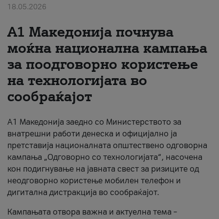
18.05.2026
За нас
A1 Македонија почнува
#ПодобарОнлајн
моќна национална кампања
за поодговорно користење
на технологијата во
сообраќајот
A1 Македонија заедно со Министерството за
внатрешни работи денеска и официјално ја
претставија националната општествено одговорна
кампања „Одговорно со технологијата“, насочена
кон подигнување на јавната свест за ризиците од
неодговорно користење мобилен телефон и
дигитална дистракција во сообраќајот.
Кампањата отвора важна и актуелна тема –