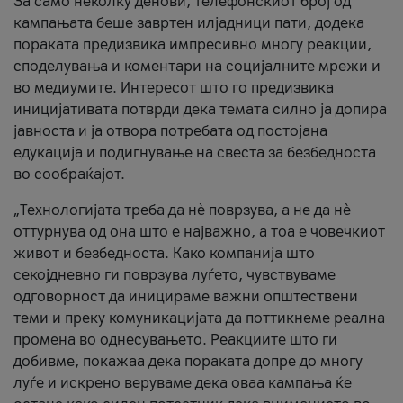
За само неколку денови, телефонскиот број од
кампањата беше завртен илјадници пати, додека
пораката предизвика импресивно многу реакции,
споделувања и коментари на социјалните мрежи и
во медиумите. Интересот што го предизвика
иницијативата потврди дека темата силно ја допира
јавноста и ја отвора потребата од постојана
едукација и подигнување на свеста за безбедноста
во сообраќајот.
„Технологијата треба да нè поврзува, а не да нè
оттурнува од она што е најважно, а тоа е човечкиот
живот и безбедноста. Како компанија што
секојдневно ги поврзува луѓето, чувствуваме
одговорност да иницираме важни општествени
теми и преку комуникацијата да поттикнеме реална
промена во однесувањето. Реакциите што ги
добивме, покажаа дека пораката допре до многу
луѓе и искрено веруваме дека оваа кампања ќе