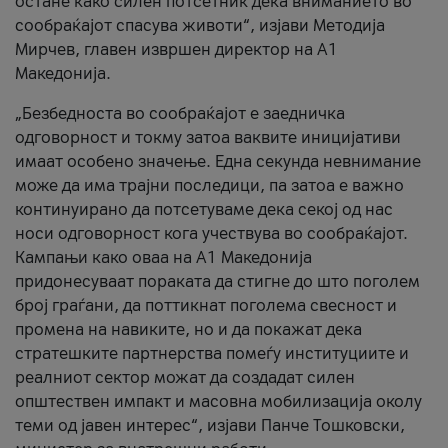
остане како силен потсетник дека вниманието во
сообраќајот спасува животи“, изјави Методија
Мирчев, главен извршен директор на А1
Македонија.
„Безбедноста во сообраќајот е заедничка
одговорност и токму затоа ваквите иницијативи
имаат особено значење. Една секунда невнимание
може да има трајни последици, па затоа е важно
континуирано да потсетуваме дека секој од нас
носи одговорност кога учествува во сообраќајот.
Кампањи како оваа на A1 Македонија
придонесуваат пораката да стигне до што поголем
број граѓани, да поттикнат поголема свесност и
промена на навиките, но и да покажат дека
стратешките партнерства помеѓу институциите и
реалниот сектор можат да создадат силен
општествен импакт и масовна мобилизација околу
теми од јавен интерес“, изјави Панче Тошковски,