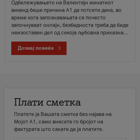
Одбележувањето на Валентајн минатиот
викенд беше причина А1 да потсети дека, во
време кога запознавањата се почесто
започнуваат онлајн, безбедноста треба да биде
неизоставен дел од секоја љубовна приказна...
Дознај повеќе
Плати сметка
Платете ја Вашата сметка без најава на
Мојот А1, само внесете го бројот на
фактурата што сакате да ја платите.