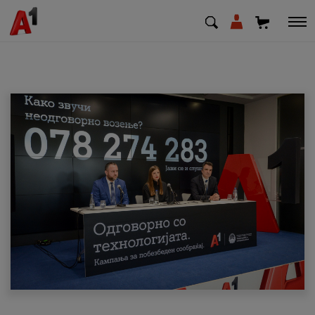
МК
EN
SQ
Приватни
Деловни
Поддршка
Надополни кредит
Плати сметка