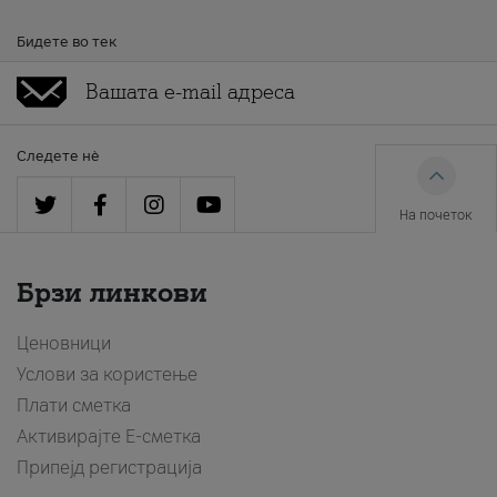
Бидете во тек
Следете нè
На почеток
Брзи линкови
Ценовници
Услови за користење
Плати сметка
Активирајте Е-сметка
Припејд регистрација