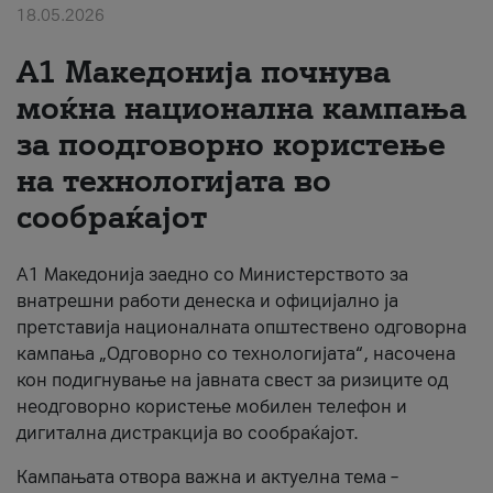
18.05.2026
За нас
A1 Македонија почнува
#ПодобарОнлајн
моќна национална кампања
за поодговорно користење
на технологијата во
сообраќајот
A1 Македонија заедно со Министерството за
внатрешни работи денеска и официјално ја
претставија националната општествено одговорна
кампања „Одговорно со технологијата“, насочена
кон подигнување на јавната свест за ризиците од
неодговорно користење мобилен телефон и
дигитална дистракција во сообраќајот.
Кампањата отвора важна и актуелна тема –