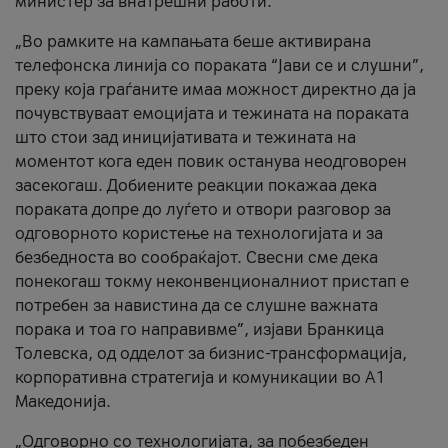
министер за внатрешни работи.
„Во рамките на кампањата беше активирана
телефонска линија со пораката “Јави се и слушни”,
преку која граѓаните имаа можност директно да ја
почувствуваат емоцијата и тежината на пораката
што стои зад иницијативата и тежината на
моментот кога еден повик останува неодговорен
засекогаш. Добиените реакции покажаа дека
пораката допре до луѓето и отвори разговор за
одговорното користење на технологијата и за
безбедноста во сообраќајот. Свесни сме дека
понекогаш токму неконвенционалниот пристап е
потребен за навистина да се слушне важната
порака и тоа го направивме”, изјави Бранкица
Толевска, од одделот за бизнис-трансформација,
корпоративна стратегија и комуникации во А1
Македонија.
„Одговорно со технологијата, за побезбеден