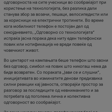
одговорноста на сите учесници во сообраќајот при
користење на технологијата, без разлика дали
станува збор за возачи, пешаци, велосипедисти или
за корисници на електрични тротинети. Во време
кога мобилниот телефон е постојан дел од
секојдневието, „Одговорно со технологијата“
испраќа јасна порака дека ниту еден телефонски
повик или нотификација не вреди повеќе од
човечкиот живот.
Во центарот на кампањата беше телефон што ѕвони
без одговор, симбол на повик што никогаш нема да
биде возвратен. Со пораката „Јави се и слушни“,
иницијативата во изминатите денови предизвика
силни реакции кај јавноста, отворајќи простор за
разговор за последиците од невниманието и за
потребата од поголема лична и колективна
одговорност во сообраќајот.