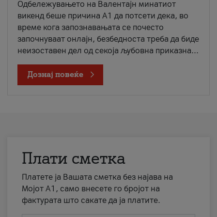
Одбележувањето на Валентајн минатиот
викенд беше причина А1 да потсети дека, во
време кога запознавањата се почесто
започнуваат онлајн, безбедноста треба да биде
неизоставен дел од секоја љубовна приказна...
Дознај повеќе
Плати сметка
Платете ја Вашата сметка без најава на
Мојот А1, само внесете го бројот на
фактурата што сакате да ја платите.