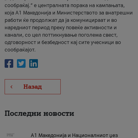
сообраќај.“ е централната порака на кампањата,
која A1 Македонија и Министерството за внатрешни
работи ќе продолжат да ја комуницираат и во
наредниот период преку повеќе активности и
канали, со цел поттикнување поголема свест,
одговорност и безбедност кај сите учесници во
сообраќајот.
Назад
Последни новости
А1 Македонија и Националниот џез