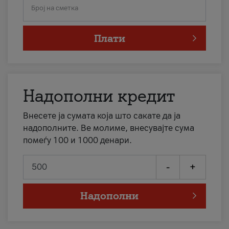
Број на сметка
Плати
Надополни кредит
Внесете ја сумата која што сакате да ја
надополните. Ве молиме, внесувајте сума
помеѓу 100 и 1000 денари.
-
+
Надополни