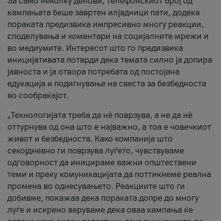
За само неколку денови, телефонскиот број од
кампањата беше завртен илјадници пати, додека
пораката предизвика импресивно многу реакции,
споделувања и коментари на социјалните мрежи и
во медиумите. Интересот што го предизвика
иницијативата потврди дека темата силно ја допира
јавноста и ја отвора потребата од постојана
едукација и подигнување на свеста за безбедноста
во сообраќајот.
„Технологијата треба да нè поврзува, а не да нè
оттурнува од она што е најважно, а тоа е човечкиот
живот и безбедноста. Како компанија што
секојдневно ги поврзува луѓето, чувствуваме
одговорност да иницираме важни општествени
теми и преку комуникацијата да поттикнеме реална
промена во однесувањето. Реакциите што ги
добивме, покажаа дека пораката допре до многу
луѓе и искрено веруваме дека оваа кампања ќе