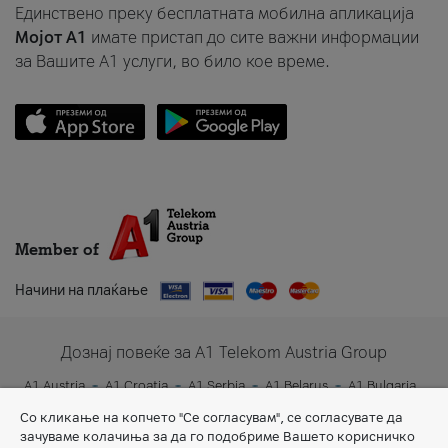
Единствено преку бесплатната мобилна апликација
Мојот A1
имате пристап до сите важни информации
за Вашите A1 услуги, во било кое време.
Member of
Начини на плаќање
Дознај повеќе за A1 Telekom Austria Group
A1 Austria
A1 Croatia
A1 Serbia
A1 Belarus
A1 Bulgaria
A1 Slovenia
A1 Digital
Со кликање на копчето "Се согласувам", се согласувате да
зачуваме колачиња за да го подобриме Вашето корисничко