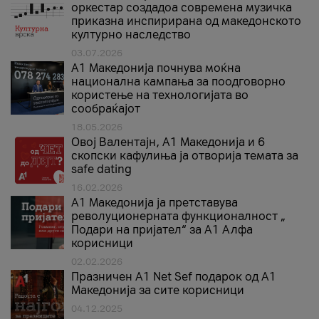
оркестар создадоа современа музичка
приказна инспирирана од македонското
културно наследство
03.07.2026
A1 Македонија почнува моќна
национална кампања за поодговорно
користење на технологијата во
сообраќајот
18.05.2026
Овој Валентајн, A1 Македонија и 6
скопски кафулиња ја отворија темата за
safe dating
16.02.2026
А1 Македонија ја претставува
револуционерната функционалност „
Подари на пријател“ за А1 Алфа
корисници
02.02.2026
Празничен A1 Net Sеf подарок од А1
Македонија за сите корисници
04.12.2025