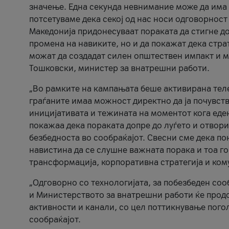
значење. Една секунда невнимание може да има 
потсетуваме дека секој од нас носи одговорност
Македонија придонесуваат пораката да стигне до
промена на навиките, но и да покажат дека стр
можат да создадат силен општествен импакт и м
Тошковски, министер за внатрешни работи.
„Во рамките на кампањата беше активирана телеф
граѓаните имаа можност директно да ја почувств
иницијативата и тежината на моментот кога еде
покажаа дека пораката допре до луѓето и отвори
безбедноста во сообраќајот. Свесни сме дека п
навистина да се слушне важната порака и тоа го
трансформација, корпоративна стратегија и ком
„Одговорно со технологијата, за побезбеден соо
и Министерството за внатрешни работи ќе продо
активности и канали, со цел поттикнување погол
сообраќајот.