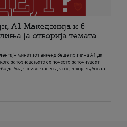
јн, A1 Македонија и 6
лиња ја отворија темата
ентајн минатиот викенд беше причина А1 да
 кога запознавањата се почесто започнуваат
еба да биде неизоставен дел од секоја љубовна