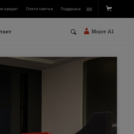
и кредит
Плати сметка
Поддршка
МК
такт
Мојот A1