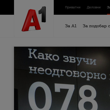
Приватни
Деловни
З
За А1
За подобар 