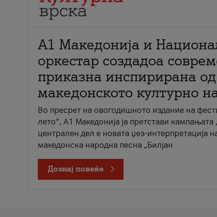
А1 Македонија и Национа
оркестар создадоа совре
приказна инспирирана од
македонското културно н
Во пресрет на овогодишното издание на фест
лето“, А1 Македонија ја претстави кампањата 
централен дел е новата џез-интерпретација н
македонска народна песна „Билјан
Дознај повеќе