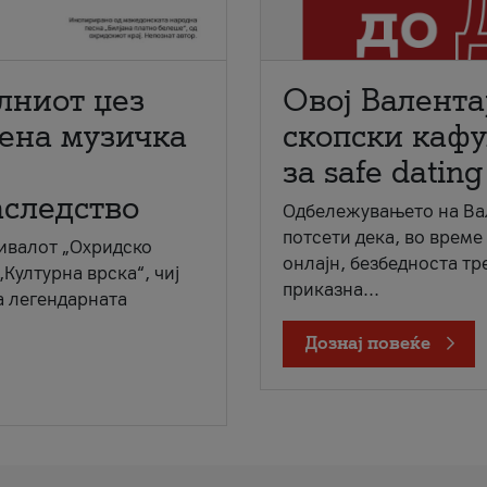
лниот џез
Овој Валента
мена музичка
скопски кафу
за safe dating
аследство
Одбележувањето на Вал
потсети дека, во време
ивалот „Охридско
онлајн, безбедноста тр
„Културна врска“, чиј
приказна...
а легендарната
Дознај повеќе