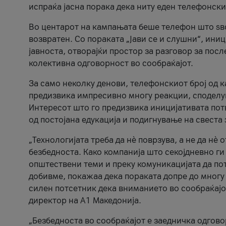
испраќа јасна порака дека ниту еден телефонск
Во центарот на кампањата беше телефон што ѕво
возвратен. Со пораката „Јави се и слушни“, ини
јавноста, отворајќи простор за разговор за пос
колективна одговорност во сообраќајот.
За само неколку денови, телефонскиот број од 
предизвика импресивно многу реакции, споделу
Интересот што го предизвика иницијативата потв
од постојана едукација и подигнување на свеста 
„Технологијата треба да нè поврзува, а не да нè 
безбедноста. Како компанија што секојдневно г
општествени теми и преку комуникацијата да по
добивме, покажаа дека пораката допре до многу 
силен потсетник дека вниманието во сообраќајо
директор на А1 Македонија.
„Безбедноста во сообраќајот е заедничка одгов