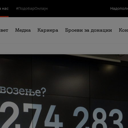
а нас
#ПодобарОнлајн
Надополн
свет
Медиа
Кариера
Броеви за донации
Кон