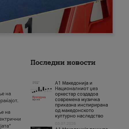
Последни новости
А1 Македонија и
Националниот џез
ње на
оркестар создадоа
современа музичка
раќајот.
приказна инспирирана
од македонското
ње на
културно наследство
лектрични
03.07.2026
јата“