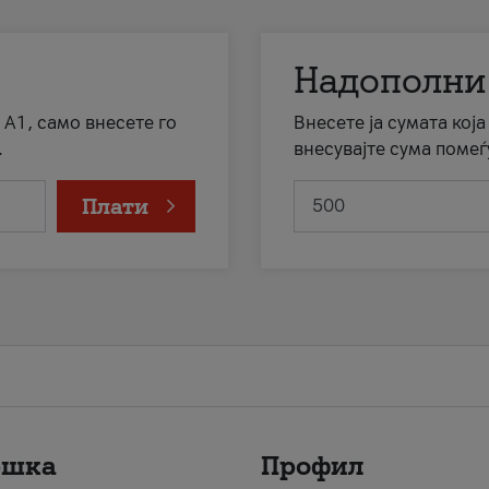
Надополни
 А1, само внесете го
Внесете ја сумата кој
.
внесувајте сума помеѓ
Плати
ршка
Профил