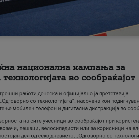
ќна национална кампања за
технологијата во сообраќајот
трешни работи денеска и официјално ја претставија
Одговорно со технологијата“, насочена кон подигнува
стење мобилен телефон и дигитална дистракција во сооб
ворноста на сите учесници во сообраќајот при користе
а возачи, пешаци, велосипедисти или за корисници на е
остојан дел од секојдневието, „Одговорно со технологи