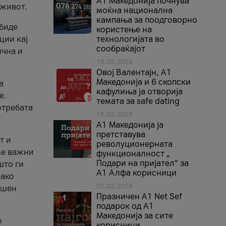
A1 Македонија почнува
 живот.
моќна национална
кампања за поодговорно
 биде
користење на
ции кај
технологијата во
сообраќајот
ична и
18.05.2026
Овој Валентајн, A1
Македонија и 6 скопски
а
кафулиња ја отворија
е.
темата за safe dating
отребата
16.02.2026
А1 Македонија ја
претставува
т и
револуционерната
ме важни
функционалност „
Подари на пријател“ за
што ги
А1 Алфа корисници
како
02.02.2026
ршен
Празничен A1 Net Sеf
подарок од А1
Македонија за сите
о
корисници