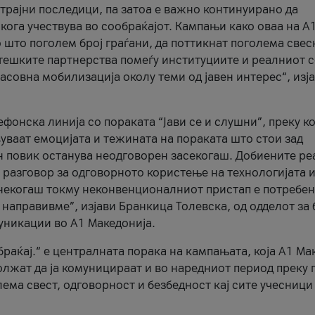
трајни последици, па затоа е важно континуирано да
 кога учествува во сообраќајот. Кампањи како оваа на A
 што поголем број граѓани, да поттикнат поголема свес
атешките партнерства помеѓу институциите и реалниот 
асовна мобилизација околу теми од јавен интерес“, изј
онска линија со пораката “Јави се и слушни”, преку ко
уваат емоцијата и тежината на пораката што стои зад
н повик останува неодговорен засекогаш. Добиените р
 разговор за одговорното користење на технологијата и
онекогаш токму неконвенционалниот пристап е потребен
 направивме”, изјави Бранкица Толевска, од одделот за 
уникации во А1 Македонија.
браќај.“ е централната порака на кампањата, која A1 Ма
лжат да ја комуницираат и во наредниот период преку 
ема свест, одговорност и безбедност кај сите учесници