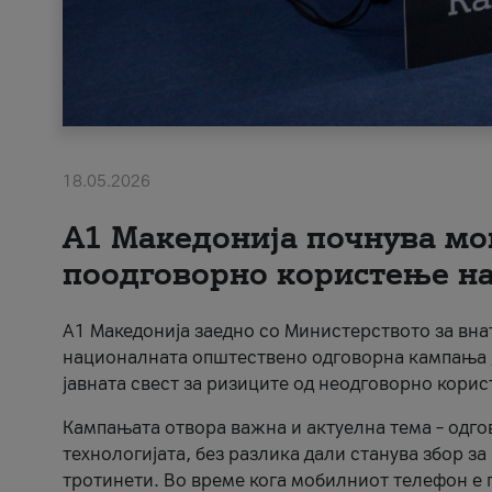
18.05.2026
A1 Македонија почнува мо
поодговорно користење на 
A1 Македонија заедно со Министерството за вна
националната општествено одговорна кампања „
јавната свест за ризиците од неодговорно кори
Кампањата отвора важна и актуелна тема – одго
технологијата, без разлика дали станува збор з
тротинети. Во време кога мобилниот телефон е п