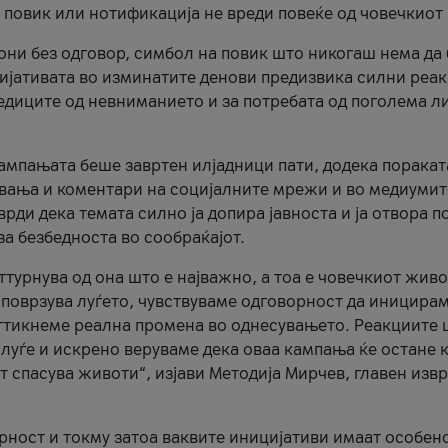
и повик или нотификација не вреди повеќе од човечкиот
ни без одговор, симбол на повик што никогаш нема да
цијативата во изминатите денови предизвика силни реак
ледиците од невниманието и за потребата од поголема л
кампањата беше завртен илјадници пати, додека поракат
вања и коментари на социјалните мрежи и во медиумит
рди дека темата силно ја допира јавноста и ја отвора п
за безбедноста во сообраќајот.
оттурнува од она што е најважно, а тоа е човечкиот живо
и поврзува луѓето, чувствуваме одговорност да иницира
ттикнеме реална промена во однесувањето. Реакциите 
луѓе и искрено веруваме дека оваа кампања ќе остане 
т спасува животи“, изјави Методија Мирчев, главен изв
орност и токму затоа ваквите иницијативи имаат особен