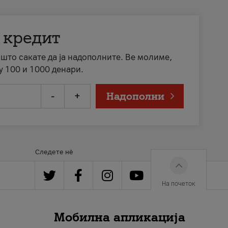
 кредит
а што сакате да ја надополните. Ве молиме,
у 100 и 1000 денари.
-
+
Надополни
Следете нè
На почеток
Мобилна апликација