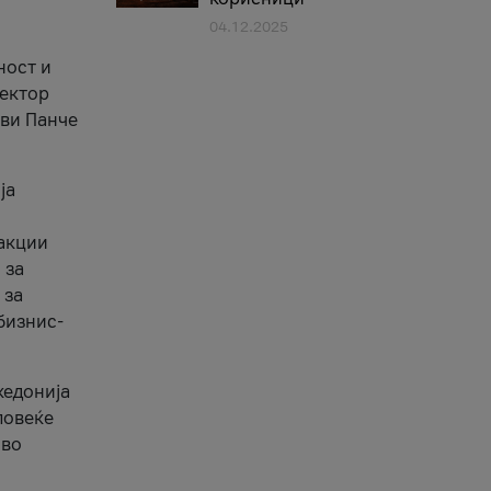
04.12.2025
1
ност и
сектор
ави Панче
ја
еакции
 за
 за
бизнис-
кедонија
повеќе
 во