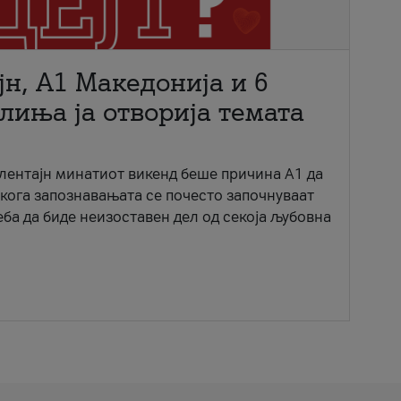
јн, A1 Македонија и 6
лиња ја отворија темата
ентајн минатиот викенд беше причина А1 да
 кога запознавањата се почесто започнуваат
еба да биде неизоставен дел од секоја љубовна