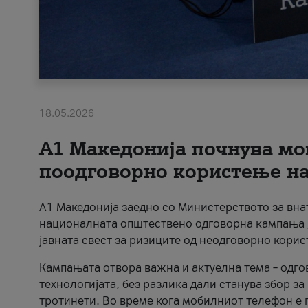
18.05.2026
A1 Македонија почнува мо
поодговорно користење на 
A1 Македонија заедно со Министерството за вна
националната општествено одговорна кампања „
јавната свест за ризиците од неодговорно кори
Кампањата отвора важна и актуелна тема – одго
технологијата, без разлика дали станува збор з
тротинети. Во време кога мобилниот телефон е п