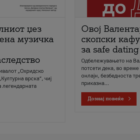
лниот џез
Овој Валента
мена музичка
скопски кафу
за safe dating
аследство
Одбележувањето на Вал
потсети дека, во време
ивалот „Охридско
онлајн, безбедноста тр
„Културна врска“, чиј
приказна...
а легендарната
Дознај повеќе