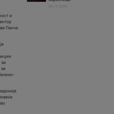
04.12.2025
1
ност и
сектор
ави Панче
ја
еакции
 за
 за
бизнис-
кедонија
повеќе
 во