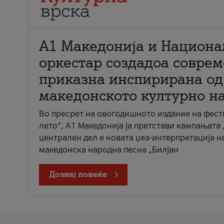
А1 Македонија и Национа
оркестар создадоа совре
приказна инспирирана од
македонското културно н
Во пресрет на овогодишното издание на фест
лето“, А1 Македонија ја претстави кампањата 
централен дел е новата џез-интерпретација н
македонска народна песна „Билјан
Дознај повеќе