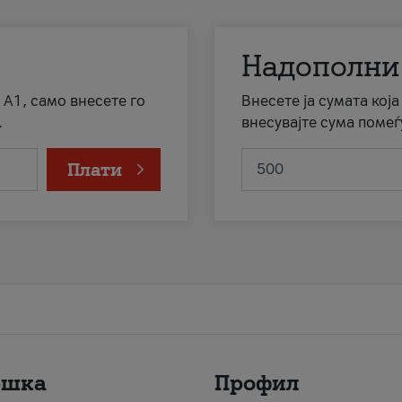
Надополни
 А1, само внесете го
Внесете ја сумата кој
.
внесувајте сума помеѓ
Плати
ршка
Профил