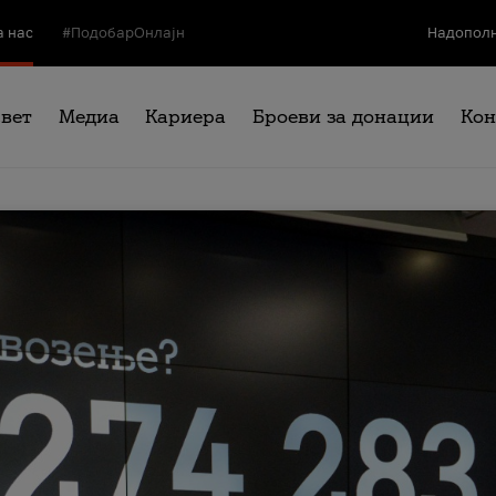
а нас
#ПодобарОнлајн
Надополн
свет
Медиа
Кариера
Броеви за донации
Кон