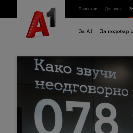
Приватни
Деловни
З
За А1
За подобар 