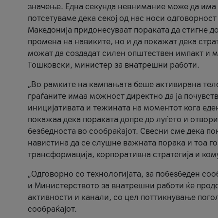
значење. Една секунда невнимание може да има 
потсетуваме дека секој од нас носи одговорност
Македонија придонесуваат пораката да стигне до
промена на навиките, но и да покажат дека стр
можат да создадат силен општествен импакт и м
Тошковски, министер за внатрешни работи.
„Во рамките на кампањата беше активирана телеф
граѓаните имаа можност директно да ја почувств
иницијативата и тежината на моментот кога еде
покажаа дека пораката допре до луѓето и отвори
безбедноста во сообраќајот. Свесни сме дека п
навистина да се слушне важната порака и тоа го
трансформација, корпоративна стратегија и ком
„Одговорно со технологијата, за побезбеден соо
и Министерството за внатрешни работи ќе продо
активности и канали, со цел поттикнување погол
сообраќајот.