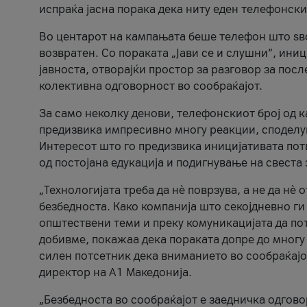
испраќа јасна порака дека ниту еден телефонск
Во центарот на кампањата беше телефон што ѕво
возвратен. Со пораката „Јави се и слушни“, ини
јавноста, отворајќи простор за разговор за пос
колективна одговорност во сообраќајот.
За само неколку денови, телефонскиот број од 
предизвика импресивно многу реакции, споделу
Интересот што го предизвика иницијативата потв
од постојана едукација и подигнување на свеста 
„Технологијата треба да нè поврзува, а не да нè 
безбедноста. Како компанија што секојдневно г
општествени теми и преку комуникацијата да по
добивме, покажаа дека пораката допре до многу 
силен потсетник дека вниманието во сообраќајо
директор на А1 Македонија.
„Безбедноста во сообраќајот е заедничка одгов