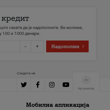
 кредит
а што сакате да ја надополните. Ве молиме,
у 100 и 1000 денари.
-
+
Надополни
Следете нè
На почеток
Мобилна апликација