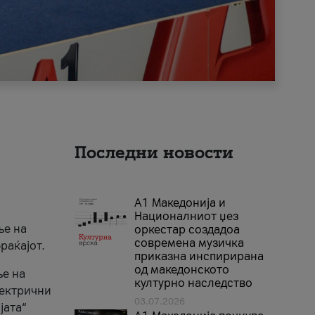
Последни новости
А1 Македонија и
Националниот џез
ње на
оркестар создадоа
современа музичка
раќајот.
приказна инспирирана
од македонското
ње на
културно наследство
лектрични
03.07.2026
јата“