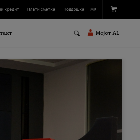
и кредит
Плати сметка
Поддршка
МК
такт
Мојот A1