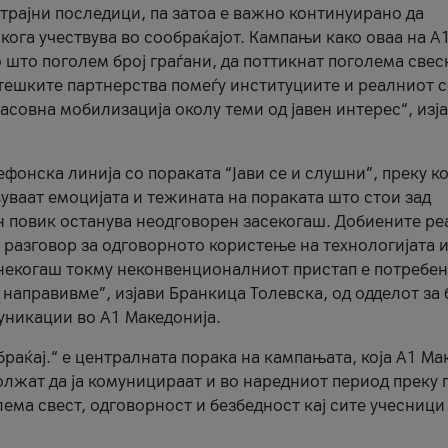
трајни последици, па затоа е важно континуирано да
 кога учествува во сообраќајот. Кампањи како оваа на A
 што поголем број граѓани, да поттикнат поголема свес
атешките партнерства помеѓу институциите и реалниот 
асовна мобилизација околу теми од јавен интерес“, изј
онска линија со пораката “Јави се и слушни”, преку ко
уваат емоцијата и тежината на пораката што стои зад
н повик останува неодговорен засекогаш. Добиените р
 разговор за одговорното користење на технологијата и
онекогаш токму неконвенционалниот пристап е потребен
 направивме”, изјави Бранкица Толевска, од одделот за 
уникации во А1 Македонија.
браќај.“ е централната порака на кампањата, која A1 Ма
лжат да ја комуницираат и во наредниот период преку 
ема свест, одговорност и безбедност кај сите учесници