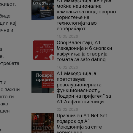
A1 Македонија почнува
 живот.
моќна национална
кампања за поодговорно
 биде
користење на
ции кај
технологијата во
сообраќајот
ична и
18.05.2026
Овој Валентајн, A1
Македонија и 6 скопски
а
кафулиња ја отворија
е.
темата за safe dating
отребата
16.02.2026
А1 Македонија ја
претставува
т и
револуционерната
ме важни
функционалност „
Подари на пријател“ за
што ги
А1 Алфа корисници
како
02.02.2026
ршен
Празничен A1 Net Sеf
подарок од А1
Македонија за сите
о
корисници