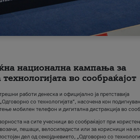
ќна национална кампања за
технологијата во сообраќајот
трешни работи денеска и официјално ја претставија
Одговорно со технологијата“, насочена кон подигнува
стење мобилен телефон и дигитална дистракција во сооб
ворноста на сите учесници во сообраќајот при користе
а возачи, пешаци, велосипедисти или за корисници на е
остојан дел од секојдневието, „Одговорно со технологи