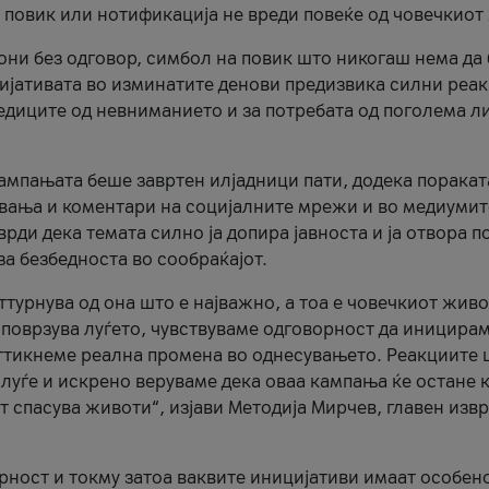
и повик или нотификација не вреди повеќе од човечкиот
ни без одговор, симбол на повик што никогаш нема да
цијативата во изминатите денови предизвика силни реак
ледиците од невниманието и за потребата од поголема л
кампањата беше завртен илјадници пати, додека поракат
вања и коментари на социјалните мрежи и во медиумит
рди дека темата силно ја допира јавноста и ја отвора п
за безбедноста во сообраќајот.
оттурнува од она што е најважно, а тоа е човечкиот живо
и поврзува луѓето, чувствуваме одговорност да иницира
ттикнеме реална промена во однесувањето. Реакциите 
луѓе и искрено веруваме дека оваа кампања ќе остане 
т спасува животи“, изјави Методија Мирчев, главен изв
орност и токму затоа ваквите иницијативи имаат особен