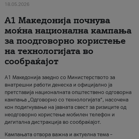
18.05.2026
За нас
A1 Македонија почнува
#ПодобарОнлајн
моќна национална кампања
за поодговорно користење
на технологијата во
сообраќајот
A1 Македонија заедно со Министерството за
внатрешни работи денеска и официјално ја
претставија националната општествено одговорна
кампања „Одговорно со технологијата“, насочена
кон подигнување на јавната свест за ризиците од
неодговорно користење мобилен телефон и
дигитална дистракција во сообраќајот.
Кампањата отвора важна и актуелна тема –