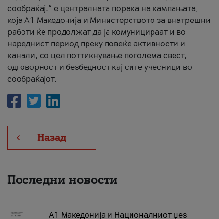
сообраќај.“ е централната порака на кампањата,
која A1 Македонија и Министерството за внатрешни
работи ќе продолжат да ја комуницираат и во
наредниот период преку повеќе активности и
канали, со цел поттикнување поголема свест,
одговорност и безбедност кај сите учесници во
сообраќајот.
Назад
Последни новости
А1 Македонија и Националниот џез