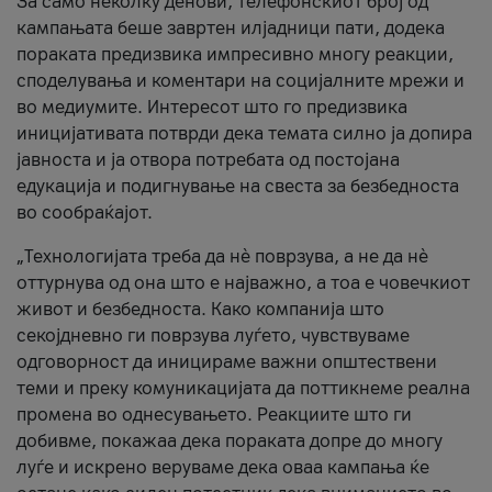
За само неколку денови, телефонскиот број од
кампањата беше завртен илјадници пати, додека
пораката предизвика импресивно многу реакции,
споделувања и коментари на социјалните мрежи и
во медиумите. Интересот што го предизвика
иницијативата потврди дека темата силно ја допира
јавноста и ја отвора потребата од постојана
едукација и подигнување на свеста за безбедноста
во сообраќајот.
„Технологијата треба да нè поврзува, а не да нè
оттурнува од она што е најважно, а тоа е човечкиот
живот и безбедноста. Како компанија што
секојдневно ги поврзува луѓето, чувствуваме
одговорност да иницираме важни општествени
теми и преку комуникацијата да поттикнеме реална
промена во однесувањето. Реакциите што ги
добивме, покажаа дека пораката допре до многу
луѓе и искрено веруваме дека оваа кампања ќе