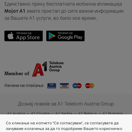
Единствено преку бесплатната мобилна апликација
Мојот A1
имате пристап до сите важни информации
за Вашите A1 услуги, во било кое време.
Member of
Начини на плаќање
Дознај повеќе за A1 Telekom Austria Group
A1 Austria
A1 Croatia
A1 Serbia
A1 Belarus
A1 Bulgaria
A1 Slovenia
A1 Digital
Со кликање на копчето "Се согласувам", се согласувате да
зачуваме колачиња за да го подобриме Вашето корисничко