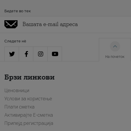
Бидете во тек
Следете нè
На почеток
Брзи линкови
Ценовници
Услови за користење
Плати сметка
Активирајте Е-сметка
Припејд регистрација