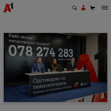
МК
EN
SQ
Приватни
Деловни
Поддршка
Надополни кредит
Плати сметка