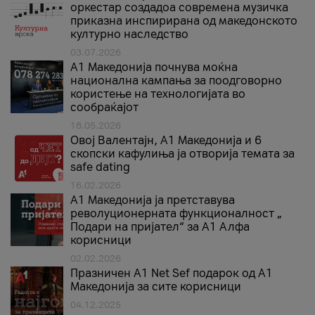
оркестар создадоа современа музичка
приказна инспирирана од македонското
културно наследство
03.07.2026
A1 Македонија почнува моќна
национална кампања за поодговорно
користење на технологијата во
сообраќајот
18.05.2026
Овој Валентајн, A1 Македонија и 6
скопски кафулиња ја отворија темата за
safe dating
16.02.2026
А1 Македонија ја претставува
револуционерната функционалност „
Подари на пријател“ за А1 Алфа
корисници
02.02.2026
Празничен A1 Net Sеf подарок од А1
Македонија за сите корисници
04.12.2025