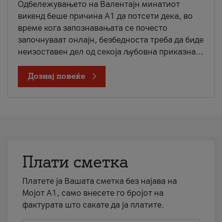
Одбележувањето на Валентајн минатиот
викенд беше причина А1 да потсети дека, во
време кога запознавањата се почесто
започнуваат онлајн, безбедноста треба да биде
неизоставен дел од секоја љубовна приказна...
Дознај повеќе
Плати сметка
Платете ја Вашата сметка без најава на
Мојот А1, само внесете го бројот на
фактурата што сакате да ја платите.