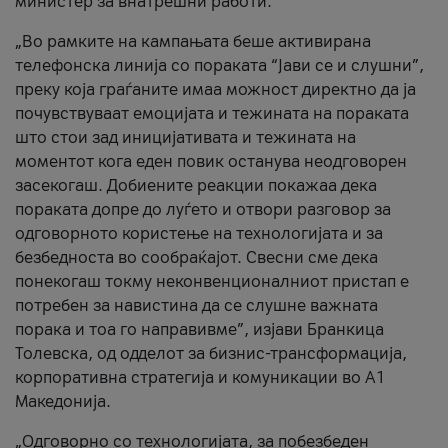
министер за внатрешни работи.
„Во рамките на кампањата беше активирана
телефонска линија со пораката “Јави се и слушни”,
преку која граѓаните имаа можност директно да ја
почувствуваат емоцијата и тежината на пораката
што стои зад иницијативата и тежината на
моментот кога еден повик останува неодговорен
засекогаш. Добиените реакции покажаа дека
пораката допре до луѓето и отвори разговор за
одговорното користење на технологијата и за
безбедноста во сообраќајот. Свесни сме дека
понекогаш токму неконвенционалниот пристап е
потребен за навистина да се слушне важната
порака и тоа го направивме”, изјави Бранкица
Толевска, од одделот за бизнис-трансформација,
корпоративна стратегија и комуникации во А1
Македонија.
„Одговорно со технологијата, за побезбеден