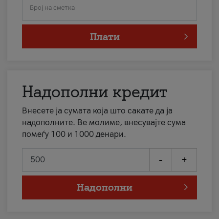
Број на сметка
Плати
Надополни кредит
Внесете ја сумата која што сакате да ја
надополните. Ве молиме, внесувајте сума
помеѓу 100 и 1000 денари.
-
+
Надополни