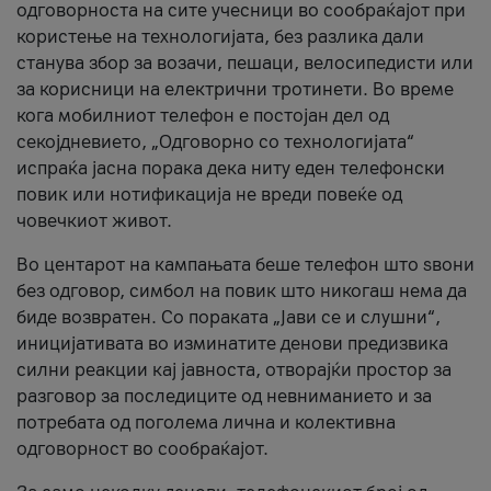
одговорноста на сите учесници во сообраќајот при
користење на технологијата, без разлика дали
станува збор за возачи, пешаци, велосипедисти или
за корисници на електрични тротинети. Во време
кога мобилниот телефон е постојан дел од
секојдневието, „Одговорно со технологијата“
испраќа јасна порака дека ниту еден телефонски
повик или нотификација не вреди повеќе од
човечкиот живот.
Во центарот на кампањата беше телефон што ѕвони
без одговор, симбол на повик што никогаш нема да
биде возвратен. Со пораката „Јави се и слушни“,
иницијативата во изминатите денови предизвика
силни реакции кај јавноста, отворајќи простор за
разговор за последиците од невниманието и за
потребата од поголема лична и колективна
одговорност во сообраќајот.