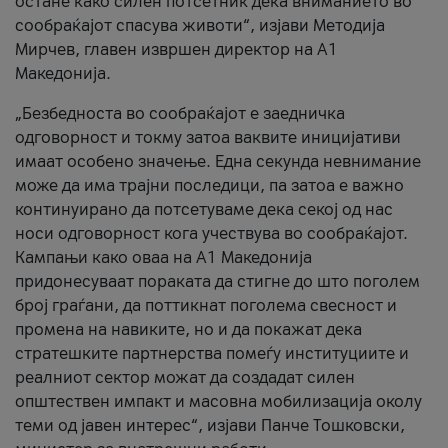
остане како силен потсетник дека вниманието во
сообраќајот спасува животи“, изјави Методија
Мирчев, главен извршен директор на А1
Македонија.
„Безбедноста во сообраќајот е заедничка
одговорност и токму затоа ваквите иницијативи
имаат особено значење. Една секунда невнимание
може да има трајни последици, па затоа е важно
континуирано да потсетуваме дека секој од нас
носи одговорност кога учествува во сообраќајот.
Кампањи како оваа на A1 Македонија
придонесуваат пораката да стигне до што поголем
број граѓани, да поттикнат поголема свесност и
промена на навиките, но и да покажат дека
стратешките партнерства помеѓу институциите и
реалниот сектор можат да создадат силен
општествен импакт и масовна мобилизација околу
теми од јавен интерес“, изјави Панче Тошковски,