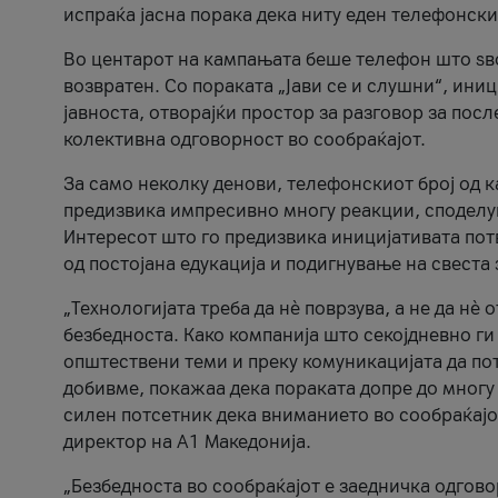
испраќа јасна порака дека ниту еден телефонск
Во центарот на кампањата беше телефон што ѕво
возвратен. Со пораката „Јави се и слушни“, ини
јавноста, отворајќи простор за разговор за пос
колективна одговорност во сообраќајот.
За само неколку денови, телефонскиот број од 
предизвика импресивно многу реакции, споделу
Интересот што го предизвика иницијативата потв
од постојана едукација и подигнување на свеста 
„Технологијата треба да нè поврзува, а не да нè 
безбедноста. Како компанија што секојдневно г
општествени теми и преку комуникацијата да по
добивме, покажаа дека пораката допре до многу 
силен потсетник дека вниманието во сообраќајо
директор на А1 Македонија.
„Безбедноста во сообраќајот е заедничка одгов