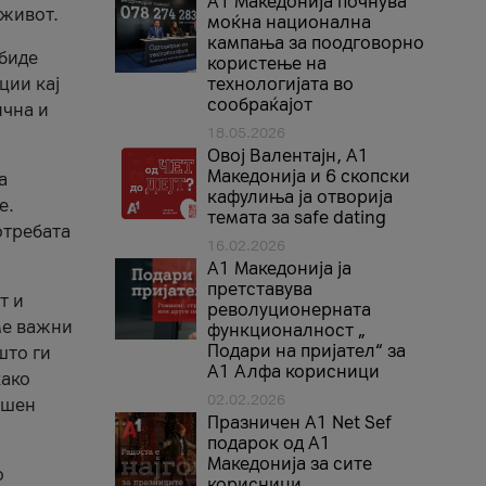
A1 Македонија почнува
 живот.
моќна национална
кампања за поодговорно
 биде
користење на
ции кај
технологијата во
сообраќајот
ична и
18.05.2026
Овој Валентајн, A1
Македонија и 6 скопски
а
кафулиња ја отворија
е.
темата за safe dating
отребата
16.02.2026
А1 Македонија ја
претставува
т и
револуционерната
ме важни
функционалност „
Подари на пријател“ за
што ги
А1 Алфа корисници
како
02.02.2026
ршен
Празничен A1 Net Sеf
подарок од А1
Македонија за сите
о
корисници