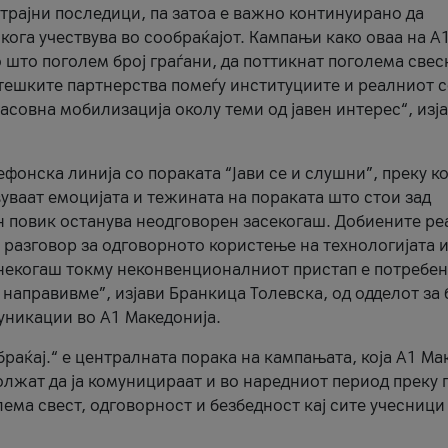
трајни последици, па затоа е важно континуирано да
 кога учествува во сообраќајот. Кампањи како оваа на A
 што поголем број граѓани, да поттикнат поголема свес
атешките партнерства помеѓу институциите и реалниот 
асовна мобилизација околу теми од јавен интерес“, изј
онска линија со пораката “Јави се и слушни”, преку ко
уваат емоцијата и тежината на пораката што стои зад
н повик останува неодговорен засекогаш. Добиените р
 разговор за одговорното користење на технологијата и
онекогаш токму неконвенционалниот пристап е потребен
 направивме”, изјави Бранкица Толевска, од одделот за 
уникации во А1 Македонија.
браќај.“ е централната порака на кампањата, која A1 Ма
лжат да ја комуницираат и во наредниот период преку 
ема свест, одговорност и безбедност кај сите учесници