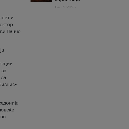
04.12.2025
1
ност и
сектор
ави Панче
ја
еакции
 за
 за
бизнис-
кедонија
повеќе
 во