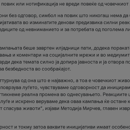
и повик или нотификација не вреди повеќе од човечкиот
ни без одговор, симбол на повик што никогаш нема да
цијативата во изминатите денови предизвика силни реак
ледиците од невниманието и за потребата од поголема л
кампањата беше завртен илјадници пати, додека поракат
вања и коментари на социјалните мрежи и во медиумит
рди дека темата силно ја допира јавноста и ја отвора п
за безбедноста во сообраќајот.
оттурнува од она што е најважно, а тоа е човечкиот живо
и поврзува луѓето, чувствуваме одговорност да иницира
ттикнеме реална промена во однесувањето. Реакциите 
луѓе и искрено веруваме дека оваа кампања ќе остане 
т спасува животи“, изјави Методија Мирчев, главен изв
орност и токму затоа ваквите иницијативи имаат особен