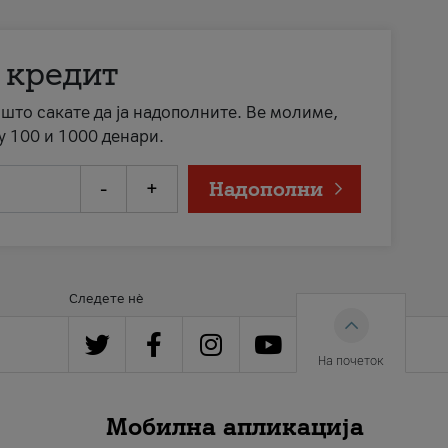
 кредит
а што сакате да ја надополните. Ве молиме,
у 100 и 1000 денари.
-
+
Надополни
Следете нè
На почеток
Мобилна апликација