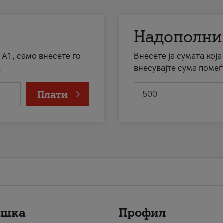
Надополни
 А1, само внесете го
Внесете ја сумата кој
.
внесувајте сума помеѓ
Плати
ршка
Профил