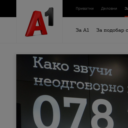
Приватни
Деловни
З
За А1
За подобар 