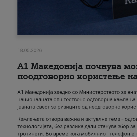
18.05.2026
A1 Македонија почнува мо
поодговорно користење на 
A1 Македонија заедно со Министерството за вна
националната општествено одговорна кампања „
јавната свест за ризиците од неодговорно кори
Кампањата отвора важна и актуелна тема – одго
технологијата, без разлика дали станува збор з
тротинети. Во време кога мобилниот телефон е п