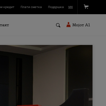
и кредит
Плати сметка
Поддршка
МК
такт
Мојот A1