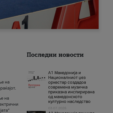
Последни новости
А1 Македонија и
Националниот џез
ње на
оркестар создадоа
современа музичка
раќајот.
приказна инспирирана
од македонското
ње на
културно наследство
лектрични
03.07.2026
јата“