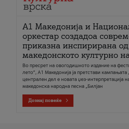
А1 Македонија и Национа
оркестар создадоа совре
приказна инспирирана од
македонското културно н
Во пресрет на овогодишното издание на фест
лето“, А1 Македонија ја претстави кампањата 
централен дел е новата џез-интерпретација н
македонска народна песна „Билјан
Дознај повеќе