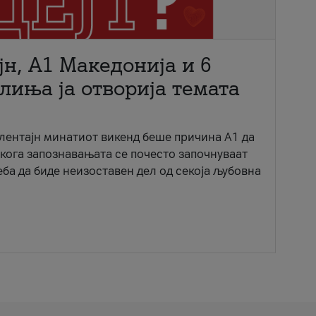
јн, A1 Македонија и 6
лиња ја отворија темата
ентајн минатиот викенд беше причина А1 да
 кога запознавањата се почесто започнуваат
еба да биде неизоставен дел од секоја љубовна