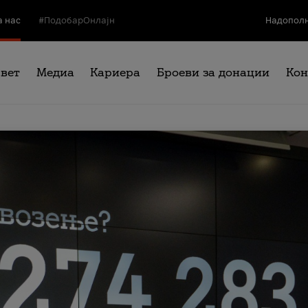
а нас
#ПодобарОнлајн
Надополн
свет
Медиа
Кариера
Броеви за донации
Кон