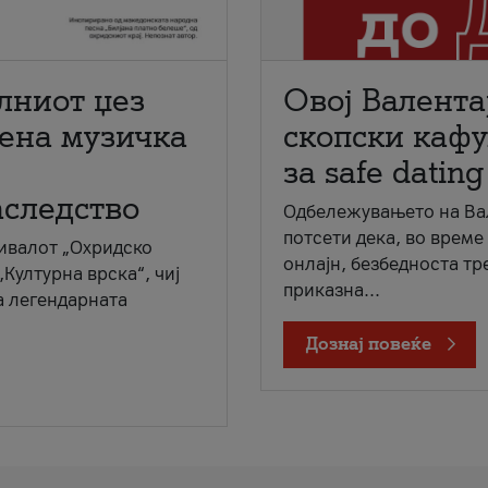
лниот џез
Овој Валента
мена музичка
скопски кафу
за safe dating
аследство
Одбележувањето на Вал
потсети дека, во време
ивалот „Охридско
онлајн, безбедноста тр
„Културна врска“, чиј
приказна...
а легендарната
Дознај повеќе