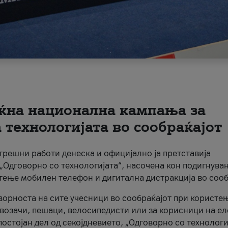
ќна национална кампања за
технологијата во сообраќајот
трешни работи денеска и официјално ја претставија
Одговорно со технологијата“, насочена кон подигнува
стење мобилен телефон и дигитална дистракција во сооб
ворноста на сите учесници во сообраќајот при користе
а возачи, пешаци, велосипедисти или за корисници на е
остојан дел од секојдневието, „Одговорно со технологи