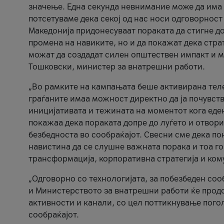
значење. Една секунда невнимание може да има 
потсетуваме дека секој од нас носи одговорност
Македонија придонесуваат пораката да стигне до
промена на навиките, но и да покажат дека стр
можат да создадат силен општествен импакт и м
Тошковски, министер за внатрешни работи.
„Во рамките на кампањата беше активирана телеф
граѓаните имаа можност директно да ја почувств
иницијативата и тежината на моментот кога еде
покажаа дека пораката допре до луѓето и отвори
безбедноста во сообраќајот. Свесни сме дека п
навистина да се слушне важната порака и тоа го
трансформација, корпоративна стратегија и ком
„Одговорно со технологијата, за побезбеден соо
и Министерството за внатрешни работи ќе продо
активности и канали, со цел поттикнување погол
сообраќајот.