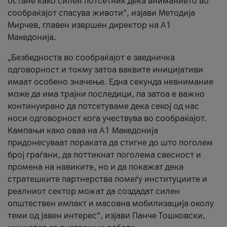
остане како силен потсетник дека вниманието во
сообраќајот спасува животи“, изјави Методија
Мирчев, главен извршен директор на А1
Македонија.
„Безбедноста во сообраќајот е заедничка
одговорност и токму затоа ваквите иницијативи
имаат особено значење. Една секунда невнимание
може да има трајни последици, па затоа е важно
континуирано да потсетуваме дека секој од нас
носи одговорност кога учествува во сообраќајот.
Кампањи како оваа на A1 Македонија
придонесуваат пораката да стигне до што поголем
број граѓани, да поттикнат поголема свесност и
промена на навиките, но и да покажат дека
стратешките партнерства помеѓу институциите и
реалниот сектор можат да создадат силен
општествен импакт и масовна мобилизација околу
теми од јавен интерес“, изјави Панче Тошковски,