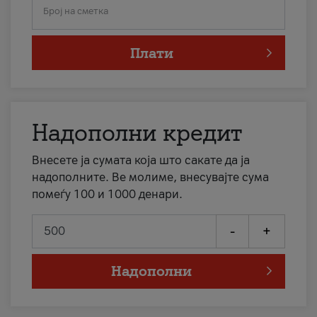
Број на сметка
Плати
Надополни кредит
Внесете ја сумата која што сакате да ја
надополните. Ве молиме, внесувајте сума
помеѓу 100 и 1000 денари.
-
+
Надополни