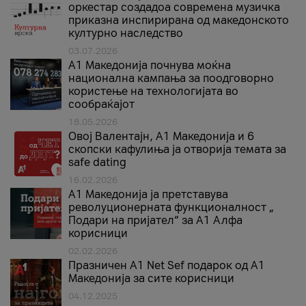
оркестар создадоа современа музичка
приказна инспирирана од македонското
културно наследство
03.07.2026
A1 Македонија почнува моќна
национална кампања за поодговорно
користење на технологијата во
сообраќајот
18.05.2026
Овој Валентајн, A1 Македонија и 6
скопски кафулиња ја отворија темата за
safe dating
16.02.2026
А1 Македонија ја претставува
револуционерната функционалност „
Подари на пријател“ за А1 Алфа
корисници
02.02.2026
Празничен A1 Net Sеf подарок од А1
Македонија за сите корисници
04.12.2025