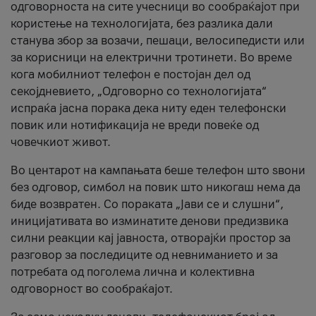
одговорноста на сите учесници во сообраќајот при
користење на технологијата, без разлика дали
станува збор за возачи, пешаци, велосипедисти или
за корисници на електрични тротинети. Во време
кога мобилниот телефон е постојан дел од
секојдневието, „Одговорно со технологијата“
испраќа јасна порака дека ниту еден телефонски
повик или нотификација не вреди повеќе од
човечкиот живот.
Во центарот на кампањата беше телефон што ѕвони
без одговор, симбол на повик што никогаш нема да
биде возвратен. Со пораката „Јави се и слушни“,
иницијативата во изминатите денови предизвика
силни реакции кај јавноста, отворајќи простор за
разговор за последиците од невниманието и за
потребата од поголема лична и колективна
одговорност во сообраќајот.