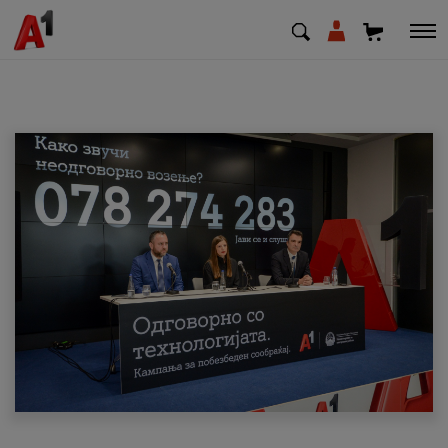
МК
EN
SQ
Приватни
Деловни
Поддршка
Надополни кредит
Плати сметка