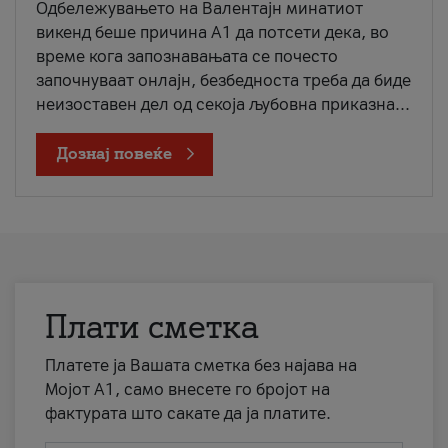
Одбележувањето на Валентајн минатиот
викенд беше причина А1 да потсети дека, во
време кога запознавањата се почесто
започнуваат онлајн, безбедноста треба да биде
неизоставен дел од секоја љубовна приказна...
Дознај повеќе
Плати сметка
Платете ја Вашата сметка без најава на
Мојот А1, само внесете го бројот на
фактурата што сакате да ја платите.