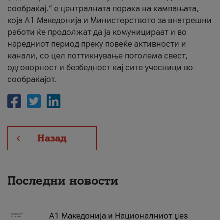
сообраќај.“ е централната порака на кампањата,
која A1 Македонија и Министерството за внатрешни
работи ќе продолжат да ја комуницираат и во
наредниот период преку повеќе активности и
канали, со цел поттикнување поголема свест,
одговорност и безбедност кај сите учесници во
сообраќајот.
Назад
Последни новости
А1 Македонија и Националниот џез