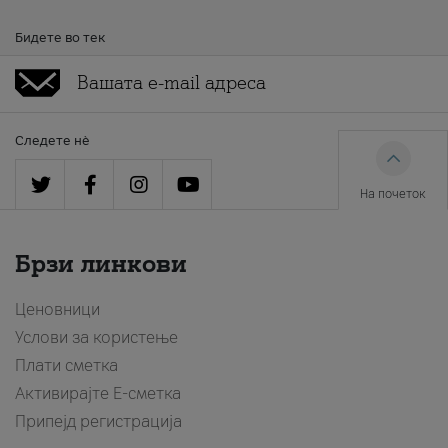
Бидете во тек
Следете нè
На почеток
Брзи линкови
Ценовници
Услови за користење
Плати сметка
Активирајте Е-сметка
Припејд регистрација