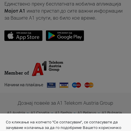
Единствено преку бесплатната мобилна апликација
Мојот A1
имате пристап до сите важни информации
за Вашите A1 услуги, во било кое време.
Member of
Начини на плаќање
Дознај повеќе за A1 Telekom Austria Group
A1 Austria
A1 Croatia
A1 Serbia
A1 Belarus
A1 Bulgaria
A1 Slovenia
A1 Digital
Со кликање на копчето "Се согласувам", се согласувате да
зачуваме колачиња за да го подобриме Вашето корисничко