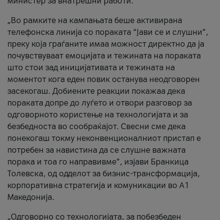
министер за внатрешни работи.
„Во рамките на кампањата беше активирана
телефонска линија со пораката “Јави се и слушни”,
преку која граѓаните имаа можност директно да ја
почувствуваат емоцијата и тежината на пораката
што стои зад иницијативата и тежината на
моментот кога еден повик останува неодговорен
засекогаш. Добиените реакции покажаа дека
пораката допре до луѓето и отвори разговор за
одговорното користење на технологијата и за
безбедноста во сообраќајот. Свесни сме дека
понекогаш токму неконвенционалниот пристап е
потребен за навистина да се слушне важната
порака и тоа го направивме”, изјави Бранкица
Толевска, од одделот за бизнис-трансформација,
корпоративна стратегија и комуникации во А1
Македонија.
„Одговорно со технологијата, за побезбеден