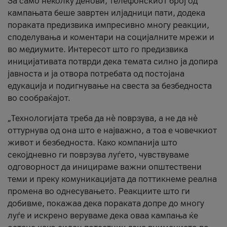
За само неколку денови, телефонскиот број од
кампањата беше завртен илјадници пати, додека
пораката предизвика импресивно многу реакции,
споделувања и коментари на социјалните мрежи и
во медиумите. Интересот што го предизвика
иницијативата потврди дека темата силно ја допира
јавноста и ја отвора потребата од постојана
едукација и подигнување на свеста за безбедноста
во сообраќајот.
„Технологијата треба да нè поврзува, а не да нè
оттурнува од она што е најважно, а тоа е човечкиот
живот и безбедноста. Како компанија што
секојдневно ги поврзува луѓето, чувствуваме
одговорност да иницираме важни општествени
теми и преку комуникацијата да поттикнеме реална
промена во однесувањето. Реакциите што ги
добивме, покажаа дека пораката допре до многу
луѓе и искрено веруваме дека оваа кампања ќе