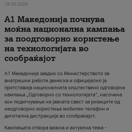
18.05.2026
За нас
A1 Македонија почнува
#ПодобарОнлајн
моќна национална кампања
за поодговорно користење
на технологијата во
сообраќајот
A1 Македонија заедно со Министерството за
внатрешни работи денеска и официјално ја
претставија националната општествено одговорна
кампања „Одговорно со технологијата“, насочена
кон подигнување на јавната свест за ризиците од
неодговорно користење мобилен телефон и
дигитална дистракција во сообраќајот.
Кампањата отвора важна и актуелна тема –