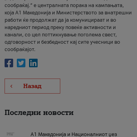
сообраќај.“ е централната порака на кампањата,
која A1 Македонија и Министерството за внатрешни
работи ќе продолжат да ја комуницираат и во
наредниот период преку повеќе активности и
канали, со цел поттикнување поголема свест,
одговорност и безбедност кај сите учесници во
сообраќајот.
Назад
Последни новости
А1 Македонија и Националниот џез