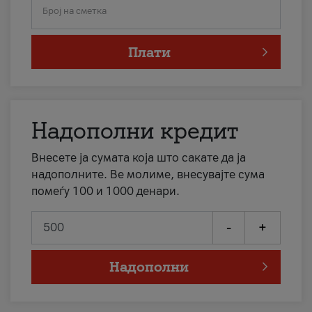
Број на сметка
Плати
Надополни кредит
Внесете ја сумата која што сакате да ја
надополните. Ве молиме, внесувајте сума
помеѓу 100 и 1000 денари.
-
+
Надополни