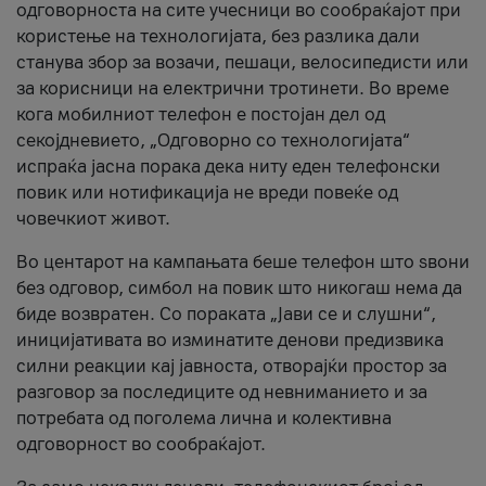
одговорноста на сите учесници во сообраќајот при
користење на технологијата, без разлика дали
станува збор за возачи, пешаци, велосипедисти или
за корисници на електрични тротинети. Во време
кога мобилниот телефон е постојан дел од
секојдневието, „Одговорно со технологијата“
испраќа јасна порака дека ниту еден телефонски
повик или нотификација не вреди повеќе од
човечкиот живот.
Во центарот на кампањата беше телефон што ѕвони
без одговор, симбол на повик што никогаш нема да
биде возвратен. Со пораката „Јави се и слушни“,
иницијативата во изминатите денови предизвика
силни реакции кај јавноста, отворајќи простор за
разговор за последиците од невниманието и за
потребата од поголема лична и колективна
одговорност во сообраќајот.