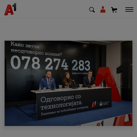
МК
EN
SQ
Приватни
Деловни
Поддршка
Надополни кредит
Плати сметка