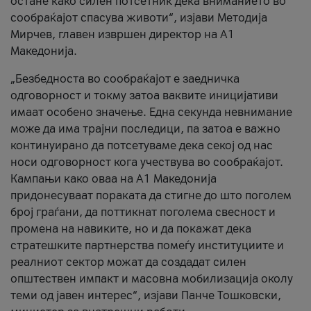
остане како силен потсетник дека вниманието во
сообраќајот спасува животи“, изјави Методија
Мирчев, главен извршен директор на А1
Македонија.
„Безбедноста во сообраќајот е заедничка
одговорност и токму затоа ваквите иницијативи
имаат особено значење. Една секунда невнимание
може да има трајни последици, па затоа е важно
континуирано да потсетуваме дека секој од нас
носи одговорност кога учествува во сообраќајот.
Кампањи како оваа на A1 Македонија
придонесуваат пораката да стигне до што поголем
број граѓани, да поттикнат поголема свесност и
промена на навиките, но и да покажат дека
стратешките партнерства помеѓу институциите и
реалниот сектор можат да создадат силен
општествен импакт и масовна мобилизација околу
теми од јавен интерес“, изјави Панче Тошковски,