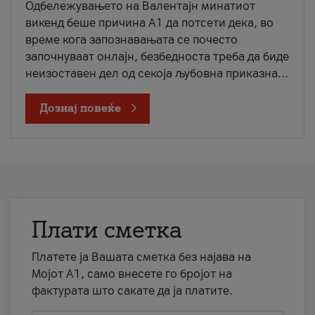
Одбележувањето на Валентајн минатиот
викенд беше причина А1 да потсети дека, во
време кога запознавањата се почесто
започнуваат онлајн, безбедноста треба да биде
неизоставен дел од секоја љубовна приказна...
Дознај повеќе
Плати сметка
Платете ја Вашата сметка без најава на
Мојот А1, само внесете го бројот на
фактурата што сакате да ја платите.