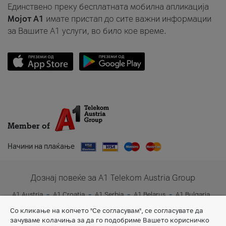
Единствено преку бесплатната мобилна апликација
Мојот A1
имате пристап до сите важни информации
за Вашите A1 услуги, во било кое време.
Member of
Начини на плаќање
Дознај повеќе за A1 Telekom Austria Group
A1 Austria
A1 Croatia
A1 Serbia
A1 Belarus
A1 Bulgaria
A1 Slovenia
A1 Digital
Со кликање на копчето "Се согласувам", се согласувате да
зачуваме колачиња за да го подобриме Вашето корисничко