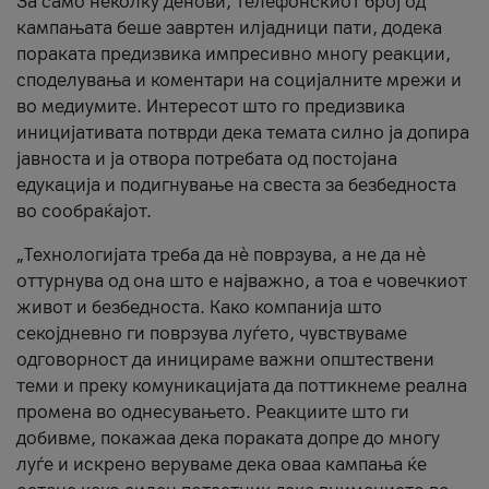
За само неколку денови, телефонскиот број од
кампањата беше завртен илјадници пати, додека
пораката предизвика импресивно многу реакции,
споделувања и коментари на социјалните мрежи и
во медиумите. Интересот што го предизвика
иницијативата потврди дека темата силно ја допира
јавноста и ја отвора потребата од постојана
едукација и подигнување на свеста за безбедноста
во сообраќајот.
„Технологијата треба да нè поврзува, а не да нè
оттурнува од она што е најважно, а тоа е човечкиот
живот и безбедноста. Како компанија што
секојдневно ги поврзува луѓето, чувствуваме
одговорност да иницираме важни општествени
теми и преку комуникацијата да поттикнеме реална
промена во однесувањето. Реакциите што ги
добивме, покажаа дека пораката допре до многу
луѓе и искрено веруваме дека оваа кампања ќе