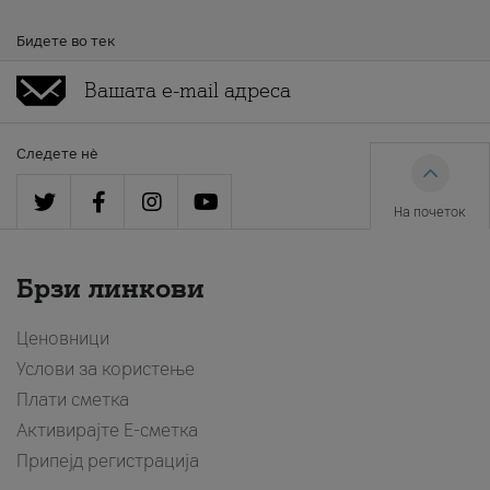
Бидете во тек
Следете нè
На почеток
Брзи линкови
Ценовници
Услови за користење
Плати сметка
Активирајте Е-сметка
Припејд регистрација