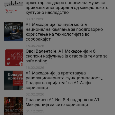
оркестар создадоа современа музичка
приказна инспирирана од македонското
културно наследство
03.07.2026
A1 Македонија почнува моќна
национална кампања за поодговорно
користење на технологијата во
сообраќајот
18.05.2026
Овој Валентајн, A1 Македонија и 6
скопски кафулиња ја отворија темата за
safe dating
16.02.2026
А1 Македонија ја претставува
револуционерната функционалност „
Подари на пријател“ за А1 Алфа
корисници
02.02.2026
Празничен A1 Net Sеf подарок од А1
Македонија за сите корисници
04.12.2025