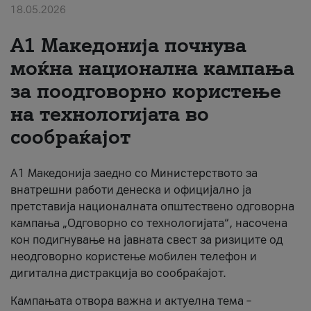
18.05.2026
За нас
A1 Македонија почнува
#ПодобарОнлајн
моќна национална кампања
за поодговорно користење
на технологијата во
сообраќајот
A1 Македонија заедно со Министерството за
внатрешни работи денеска и официјално ја
претставија националната општествено одговорна
кампања „Одговорно со технологијата“, насочена
кон подигнување на јавната свест за ризиците од
неодговорно користење мобилен телефон и
дигитална дистракција во сообраќајот.
Кампањата отвора важна и актуелна тема –