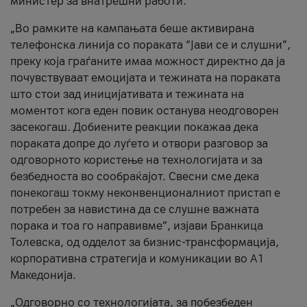
министер за внатрешни работи.
„Во рамките на кампањата беше активирана
телефонска линија со пораката “Јави се и слушни”,
преку која граѓаните имаа можност директно да ја
почувствуваат емоцијата и тежината на пораката
што стои зад иницијативата и тежината на
моментот кога еден повик останува неодговорен
засекогаш. Добиените реакции покажаа дека
пораката допре до луѓето и отвори разговор за
одговорното користење на технологијата и за
безбедноста во сообраќајот. Свесни сме дека
понекогаш токму неконвенционалниот пристап е
потребен за навистина да се слушне важната
порака и тоа го направивме”, изјави Бранкица
Толевска, од одделот за бизнис-трансформација,
корпоративна стратегија и комуникации во А1
Македонија.
„Одговорно со технологијата, за побезбеден