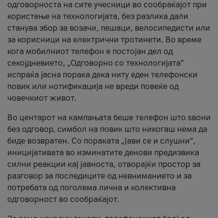
одговорноста на сите учесници во сообраќајот при
користење на технологијата, без разлика дали
станува збор за возачи, пешаци, велосипедисти или
за корисници на електрични тротинети. Во време
кога мобилниот телефон е постојан дел од
секојдневието, „Одговорно со технологијата“
испраќа јасна порака дека ниту еден телефонски
повик или нотификација не вреди повеќе од
човечкиот живот.
Во центарот на кампањата беше телефон што ѕвони
без одговор, симбол на повик што никогаш нема да
биде возвратен. Со пораката „Јави се и слушни“,
иницијативата во изминатите денови предизвика
силни реакции кај јавноста, отворајќи простор за
разговор за последиците од невниманието и за
потребата од поголема лична и колективна
одговорност во сообраќајот.