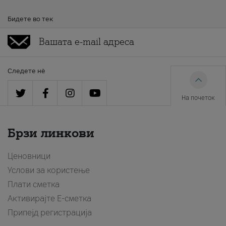
Бидете во тек
Следете нè
На почеток
Брзи линкови
Ценовници
Услови за користење
Плати сметка
Активирајте Е-сметка
Припејд регистрација