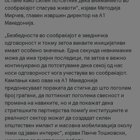
остане како силен потсетник дека вниманието во
сообраќајот спасува животи“, изјави Методија
Мирчев, главен извршен директор на А1
Македонија.
„Безбедноста во сообраќајот е заедничка
одговорност и токму затоа ваквите иницијативи
имаат особено значење. Една секунда невнимание
може да има трајни последици, па затоа е важно
континуирано да потсетуваме дека секој од нас
носи одговорност кога учествува во сообраќајот.
Кампањи како оваа на A1 Македонија
придонесуваат пораката да стигне до што поголем
број граѓани, да поттикнат поголема свесност и
промена на навиките, но и да покажат дека
стратешките партнерства помеѓу институциите и
реалниот сектор можат да создадат силен
општествен импакт и масовна мобилизација околу
теми од јавен интерес“, изјави Панче Тошковски,