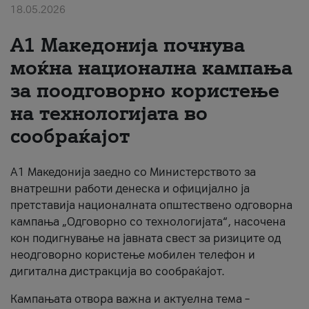
18.05.2026
За нас
A1 Македонија почнува
#ПодобарОнлајн
моќна национална кампања
за поодговорно користење
на технологијата во
сообраќајот
A1 Македонија заедно со Министерството за
внатрешни работи денеска и официјално ја
претставија националната општествено одговорна
кампања „Одговорно со технологијата“, насочена
кон подигнување на јавната свест за ризиците од
неодговорно користење мобилен телефон и
дигитална дистракција во сообраќајот.
Кампањата отвора важна и актуелна тема –