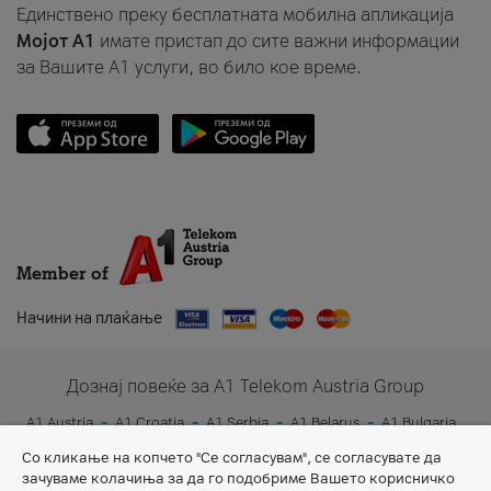
Единствено преку бесплатната мобилна апликација
Мојот A1
имате пристап до сите важни информации
за Вашите A1 услуги, во било кое време.
Member of
Начини на плаќање
Дознај повеќе за A1 Telekom Austria Group
A1 Austria
A1 Croatia
A1 Serbia
A1 Belarus
A1 Bulgaria
A1 Slovenia
A1 Digital
Со кликање на копчето "Се согласувам", се согласувате да
зачуваме колачиња за да го подобриме Вашето корисничко