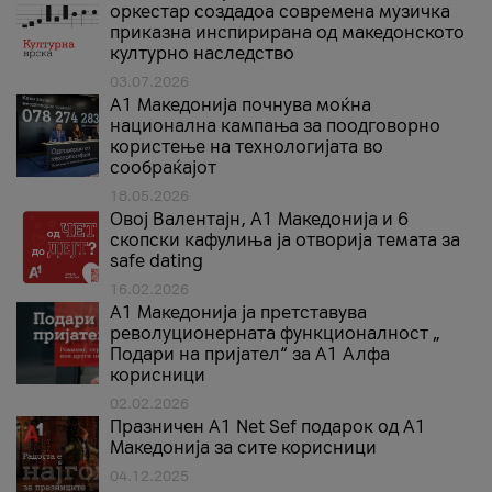
оркестар создадоа современа музичка
приказна инспирирана од македонското
културно наследство
03.07.2026
A1 Македонија почнува моќна
национална кампања за поодговорно
користење на технологијата во
сообраќајот
18.05.2026
Овој Валентајн, A1 Македонија и 6
скопски кафулиња ја отворија темата за
safe dating
16.02.2026
А1 Македонија ја претставува
револуционерната функционалност „
Подари на пријател“ за А1 Алфа
корисници
02.02.2026
Празничен A1 Net Sеf подарок од А1
Македонија за сите корисници
04.12.2025