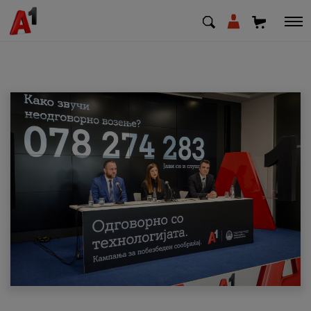
МК
EN
SQ
Приватни
Деловни
Поддршка
Надополни кредит
Плати сметка