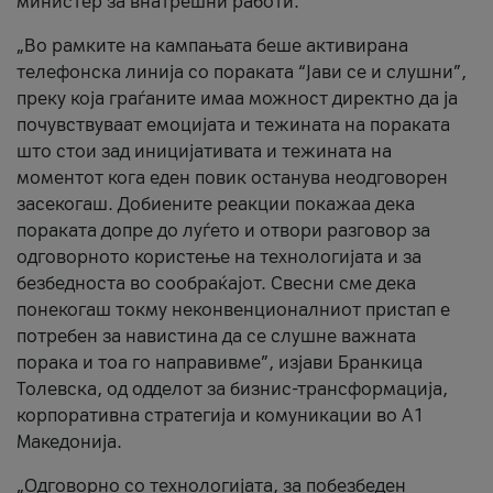
министер за внатрешни работи.
„Во рамките на кампањата беше активирана
телефонска линија со пораката “Јави се и слушни”,
преку која граѓаните имаа можност директно да ја
почувствуваат емоцијата и тежината на пораката
што стои зад иницијативата и тежината на
моментот кога еден повик останува неодговорен
засекогаш. Добиените реакции покажаа дека
пораката допре до луѓето и отвори разговор за
одговорното користење на технологијата и за
безбедноста во сообраќајот. Свесни сме дека
понекогаш токму неконвенционалниот пристап е
потребен за навистина да се слушне важната
порака и тоа го направивме”, изјави Бранкица
Толевска, од одделот за бизнис-трансформација,
корпоративна стратегија и комуникации во А1
Македонија.
„Одговорно со технологијата, за побезбеден