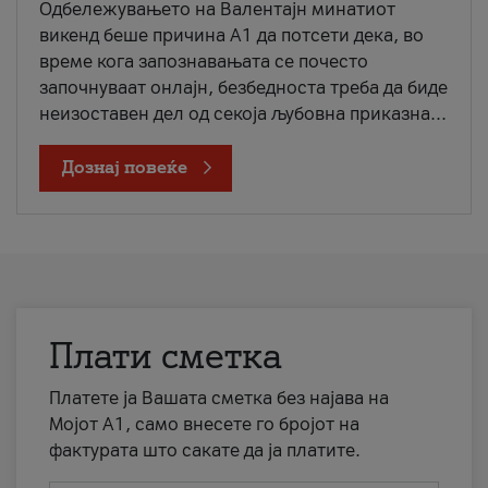
Одбележувањето на Валентајн минатиот
викенд беше причина А1 да потсети дека, во
време кога запознавањата се почесто
започнуваат онлајн, безбедноста треба да биде
неизоставен дел од секоја љубовна приказна...
Дознај повеќе
Плати сметка
Платете ја Вашата сметка без најава на
Мојот А1, само внесете го бројот на
фактурата што сакате да ја платите.