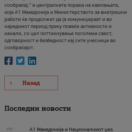
сообраќај.“ е централната порака на кампањата,
која A1 Македонија и Министерството за внатрешни
работи ќе продолжат да ја комуницираат и во
наредниот период преку повеќе активности и
канали, со цел поттикнување поголема свест,
одговорност и безбедност кај сите учесници во
сообраќајот.
Назад
Последни новости
А1 Македонија и Националниот џез