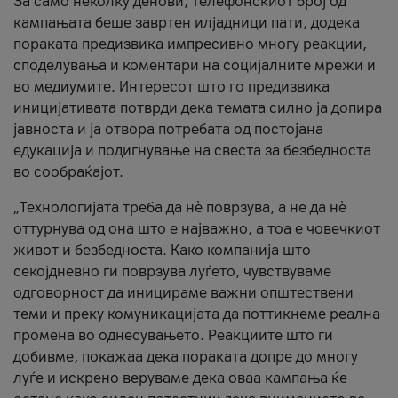
За само неколку денови, телефонскиот број од
кампањата беше завртен илјадници пати, додека
пораката предизвика импресивно многу реакции,
споделувања и коментари на социјалните мрежи и
во медиумите. Интересот што го предизвика
иницијативата потврди дека темата силно ја допира
јавноста и ја отвора потребата од постојана
едукација и подигнување на свеста за безбедноста
во сообраќајот.
„Технологијата треба да нè поврзува, а не да нè
оттурнува од она што е најважно, а тоа е човечкиот
живот и безбедноста. Како компанија што
секојдневно ги поврзува луѓето, чувствуваме
одговорност да иницираме важни општествени
теми и преку комуникацијата да поттикнеме реална
промена во однесувањето. Реакциите што ги
добивме, покажаа дека пораката допре до многу
луѓе и искрено веруваме дека оваа кампања ќе