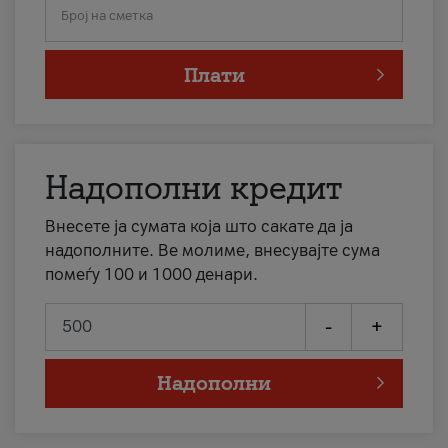
Број на сметка
Плати
Надополни кредит
Внесете ја сумата која што сакате да ја
надополните. Ве молиме, внесувајте сума
помеѓу 100 и 1000 денари.
-
+
Надополни