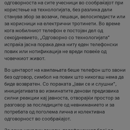
одговорноста на сите учесници во сообраќајот при
користење на технологијата, без разлика дали
станува збор за возачи, пешаци, велосипедисти или
за корисници на електрични тротинети. Во време
кога мобилниот телефон е постојан дел од
секојдневието, „Одговорно со технологијата“
испраќа јасна порака дека ниту еден телефонски
повик или нотификација не вреди повеќе од
човечкиот живот.
Во центарот на кампањата беше телефон што ѕвони
без одговор, симбол на повик што никогаш нема да
биде возвратен. Со пораката „Јави се и слушни“,
иницијативата во изминатите денови предизвика
силни реакции кај јавноста, отворајќи простор за
разговор за последиците од невниманието и за
потребата од поголема лична и колективна
одговорност во сообраќајот.