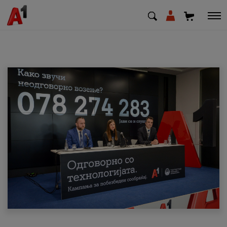
МК
EN
SQ
Приватни
Деловни
Поддршка
Надополни кредит
Плати сметка