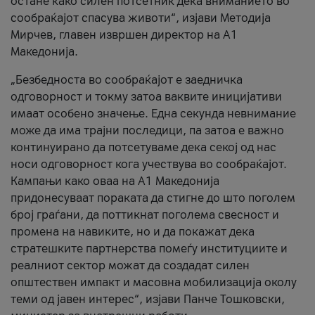
остане како силен потсетник дека вниманието во
сообраќајот спасува животи“, изјави Методија
Мирчев, главен извршен директор на А1
Македонија.
„Безбедноста во сообраќајот е заедничка
одговорност и токму затоа ваквите иницијативи
имаат особено значење. Една секунда невнимание
може да има трајни последици, па затоа е важно
континуирано да потсетуваме дека секој од нас
носи одговорност кога учествува во сообраќајот.
Кампањи како оваа на A1 Македонија
придонесуваат пораката да стигне до што поголем
број граѓани, да поттикнат поголема свесност и
промена на навиките, но и да покажат дека
стратешките партнерства помеѓу институциите и
реалниот сектор можат да создадат силен
општествен импакт и масовна мобилизација околу
теми од јавен интерес“, изјави Панче Тошковски,