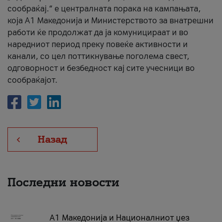
сообраќај.“ е централната порака на кампањата,
која A1 Македонија и Министерството за внатрешни
работи ќе продолжат да ја комуницираат и во
наредниот период преку повеќе активности и
канали, со цел поттикнување поголема свест,
одговорност и безбедност кај сите учесници во
сообраќајот.
Назад
Последни новости
А1 Македонија и Националниот џез