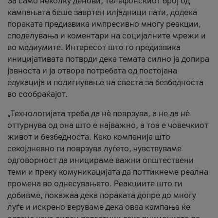
За само неколку денови, телефонскиот број од
кампањата беше завртен илјадници пати, додека
пораката предизвика импресивно многу реакции,
споделувања и коментари на социјалните мрежи и
во медиумите. Интересот што го предизвика
иницијативата потврди дека темата силно ја допира
јавноста и ја отвора потребата од постојана
едукација и подигнување на свеста за безбедноста
во сообраќајот.
„Технологијата треба да нè поврзува, а не да нè
оттурнува од она што е најважно, а тоа е човечкиот
живот и безбедноста. Како компанија што
секојдневно ги поврзува луѓето, чувствуваме
одговорност да иницираме важни општествени
теми и преку комуникацијата да поттикнеме реална
промена во однесувањето. Реакциите што ги
добивме, покажаа дека пораката допре до многу
луѓе и искрено веруваме дека оваа кампања ќе