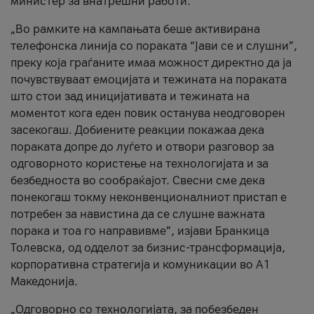
министер за внатрешни работи.
„Во рамките на кампањата беше активирана
телефонска линија со пораката “Јави се и слушни”,
преку која граѓаните имаа можност директно да ја
почувствуваат емоцијата и тежината на пораката
што стои зад иницијативата и тежината на
моментот кога еден повик останува неодговорен
засекогаш. Добиените реакции покажаа дека
пораката допре до луѓето и отвори разговор за
одговорното користење на технологијата и за
безбедноста во сообраќајот. Свесни сме дека
понекогаш токму неконвенционалниот пристап е
потребен за навистина да се слушне важната
порака и тоа го направивме”, изјави Бранкица
Толевска, од одделот за бизнис-трансформација,
корпоративна стратегија и комуникации во А1
Македонија.
„Одговорно со технологијата, за побезбеден