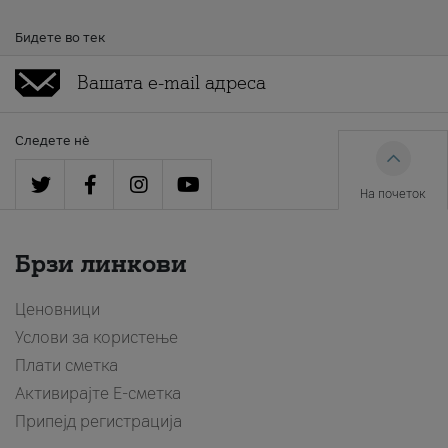
Бидете во тек
Следете нè
На почеток
Брзи линкови
Ценовници
Услови за користење
Плати сметка
Активирајте Е-сметка
Припејд регистрација