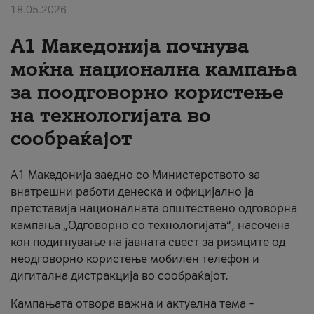
18.05.2026
За нас
A1 Македонија почнува
#ПодобарОнлајн
моќна национална кампања
за поодговорно користење
на технологијата во
сообраќајот
A1 Македонија заедно со Министерството за
внатрешни работи денеска и официјално ја
претставија националната општествено одговорна
кампања „Одговорно со технологијата“, насочена
кон подигнување на јавната свест за ризиците од
неодговорно користење мобилен телефон и
дигитална дистракција во сообраќајот.
Кампањата отвора важна и актуелна тема –