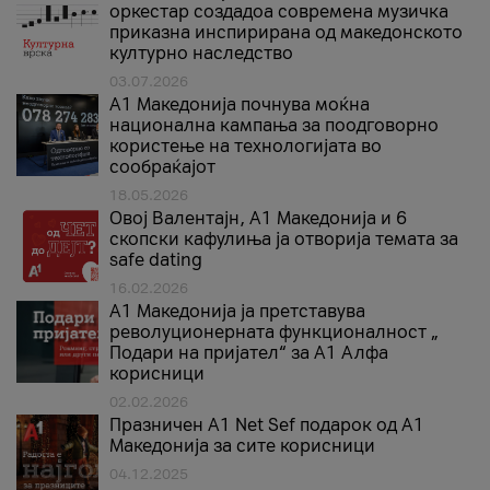
оркестар создадоа современа музичка
приказна инспирирана од македонското
културно наследство
03.07.2026
A1 Македонија почнува моќна
национална кампања за поодговорно
користење на технологијата во
сообраќајот
18.05.2026
Овој Валентајн, A1 Македонија и 6
скопски кафулиња ја отворија темата за
safe dating
16.02.2026
А1 Македонија ја претставува
револуционерната функционалност „
Подари на пријател“ за А1 Алфа
корисници
02.02.2026
Празничен A1 Net Sеf подарок од А1
Македонија за сите корисници
04.12.2025