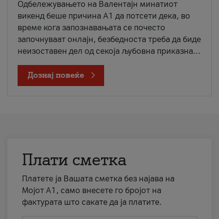
Одбележувањето на Валентајн минатиот
викенд беше причина А1 да потсети дека, во
време кога запознавањата се почесто
започнуваат онлајн, безбедноста треба да биде
неизоставен дел од секоја љубовна приказна...
Дознај повеќе
Плати сметка
Платете ја Вашата сметка без најава на
Мојот А1, само внесете го бројот на
фактурата што сакате да ја платите.