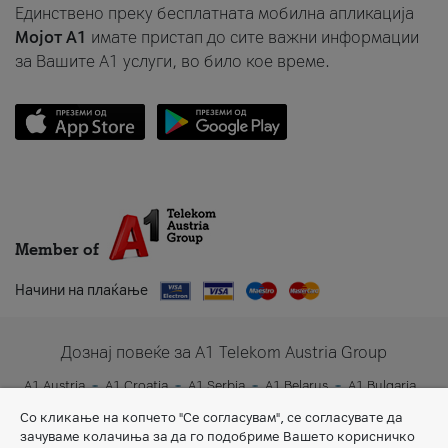
Единствено преку бесплатната мобилна апликација
Мојот A1
имате пристап до сите важни информации
за Вашите A1 услуги, во било кое време.
Member of
Начини на плаќање
Дознај повеќе за A1 Telekom Austria Group
A1 Austria
A1 Croatia
A1 Serbia
A1 Belarus
A1 Bulgaria
A1 Slovenia
A1 Digital
Со кликање на копчето "Се согласувам", се согласувате да
зачуваме колачиња за да го подобриме Вашето корисничко