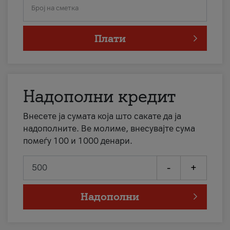
Број на сметка
Плати
Надополни кредит
Внесете ја сумата која што сакате да ја
надополните. Ве молиме, внесувајте сума
помеѓу 100 и 1000 денари.
-
+
Надополни