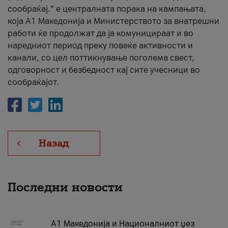
сообраќај.“ е централната порака на кампањата,
која A1 Македонија и Министерството за внатрешни
работи ќе продолжат да ја комуницираат и во
наредниот период преку повеќе активности и
канали, со цел поттикнување поголема свест,
одговорност и безбедност кај сите учесници во
сообраќајот.
Назад
Последни новости
А1 Македонија и Националниот џез