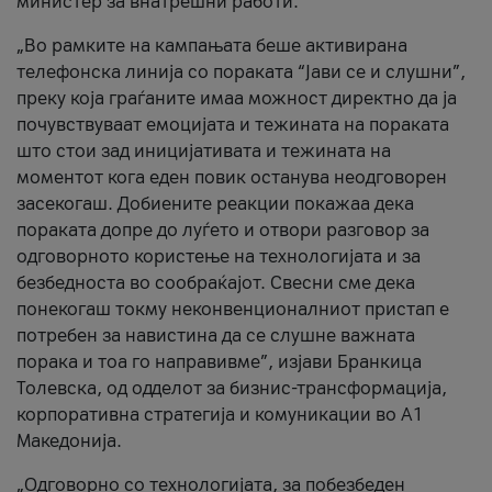
министер за внатрешни работи.
„Во рамките на кампањата беше активирана
телефонска линија со пораката “Јави се и слушни”,
преку која граѓаните имаа можност директно да ја
почувствуваат емоцијата и тежината на пораката
што стои зад иницијативата и тежината на
моментот кога еден повик останува неодговорен
засекогаш. Добиените реакции покажаа дека
пораката допре до луѓето и отвори разговор за
одговорното користење на технологијата и за
безбедноста во сообраќајот. Свесни сме дека
понекогаш токму неконвенционалниот пристап е
потребен за навистина да се слушне важната
порака и тоа го направивме”, изјави Бранкица
Толевска, од одделот за бизнис-трансформација,
корпоративна стратегија и комуникации во А1
Македонија.
„Одговорно со технологијата, за побезбеден