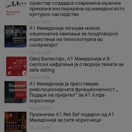
оркестар создадоа современа музичка
приказна инспирирана од македонското
културно наследство
03.07.2026
A1 Македонија почнува моќна
национална кампања за поодговорно
користење на технологијата во
сообраќајот
18.05.2026
Овој Валентајн, A1 Македонија и 6
скопски кафулиња ја отворија темата за
safe dating
16.02.2026
А1 Македонија ја претставува
револуционерната функционалност „
Подари на пријател“ за А1 Алфа
корисници
02.02.2026
Празничен A1 Net Sеf подарок од А1
Македонија за сите корисници
04.12.2025