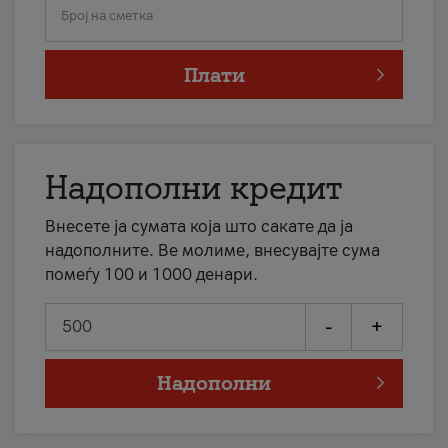
Број на сметка
Плати
Надополни кредит
Внесете ја сумата која што сакате да ја
надополните. Ве молиме, внесувајте сума
помеѓу 100 и 1000 денари.
-
+
Надополни