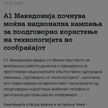
18.05.2026
За нас
A1 Македонија почнува
#ПодобарОнлајн
моќна национална кампања
за поодговорно користење
на технологијата во
сообраќајот
A1 Македонија заедно со Министерството за
внатрешни работи денеска и официјално ја
претставија националната општествено одговорна
кампања „Одговорно со технологијата“, насочена
кон подигнување на јавната свест за ризиците од
неодговорно користење мобилен телефон и
дигитална дистракција во сообраќајот.
Кампањата отвора важна и актуелна тема –