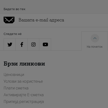
Бидете во тек
Следете нè
На почеток
Брзи линкови
Ценовници
Услови за користење
Плати сметка
Активирајте Е-сметка
Припејд регистрација