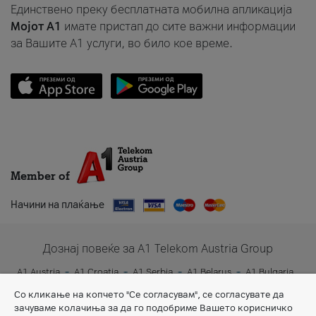
Единствено преку бесплатната мобилна апликација
Мојот A1
имате пристап до сите важни информации
за Вашите A1 услуги, во било кое време.
Member of
Начини на плаќање
Дознај повеќе за A1 Telekom Austria Group
A1 Austria
A1 Croatia
A1 Serbia
A1 Belarus
A1 Bulgaria
A1 Slovenia
A1 Digital
Со кликање на копчето "Се согласувам", се согласувате да
зачуваме колачиња за да го подобриме Вашето корисничко