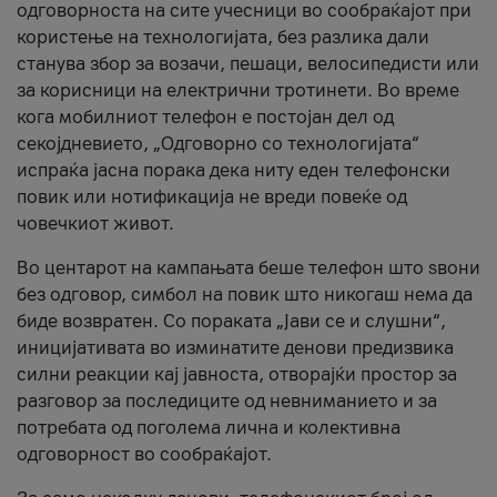
одговорноста на сите учесници во сообраќајот при
користење на технологијата, без разлика дали
станува збор за возачи, пешаци, велосипедисти или
за корисници на електрични тротинети. Во време
кога мобилниот телефон е постојан дел од
секојдневието, „Одговорно со технологијата“
испраќа јасна порака дека ниту еден телефонски
повик или нотификација не вреди повеќе од
човечкиот живот.
Во центарот на кампањата беше телефон што ѕвони
без одговор, симбол на повик што никогаш нема да
биде возвратен. Со пораката „Јави се и слушни“,
иницијативата во изминатите денови предизвика
силни реакции кај јавноста, отворајќи простор за
разговор за последиците од невниманието и за
потребата од поголема лична и колективна
одговорност во сообраќајот.