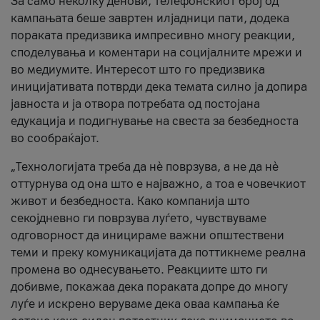
За само неколку денови, телефонскиот број од
кампањата беше завртен илјадници пати, додека
пораката предизвика импресивно многу реакции,
споделувања и коментари на социјалните мрежи и
во медиумите. Интересот што го предизвика
иницијативата потврди дека темата силно ја допира
јавноста и ја отвора потребата од постојана
едукација и подигнување на свеста за безбедноста
во сообраќајот.
„Технологијата треба да нè поврзува, а не да нè
оттурнува од она што е најважно, а тоа е човечкиот
живот и безбедноста. Како компанија што
секојдневно ги поврзува луѓето, чувствуваме
одговорност да иницираме важни општествени
теми и преку комуникацијата да поттикнеме реална
промена во однесувањето. Реакциите што ги
добивме, покажаа дека пораката допре до многу
луѓе и искрено веруваме дека оваа кампања ќе