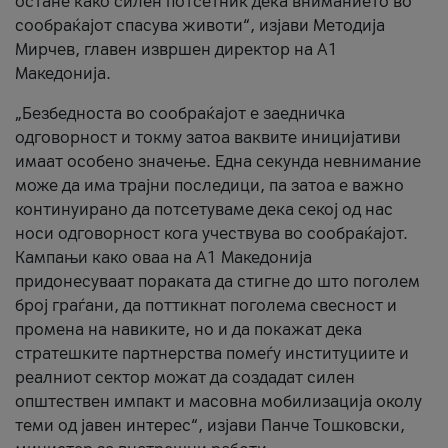
остане како силен потсетник дека вниманието во
сообраќајот спасува животи“, изјави Методија
Мирчев, главен извршен директор на А1
Македонија.
„Безбедноста во сообраќајот е заедничка
одговорност и токму затоа ваквите иницијативи
имаат особено значење. Една секунда невнимание
може да има трајни последици, па затоа е важно
континуирано да потсетуваме дека секој од нас
носи одговорност кога учествува во сообраќајот.
Кампањи како оваа на A1 Македонија
придонесуваат пораката да стигне до што поголем
број граѓани, да поттикнат поголема свесност и
промена на навиките, но и да покажат дека
стратешките партнерства помеѓу институциите и
реалниот сектор можат да создадат силен
општествен импакт и масовна мобилизација околу
теми од јавен интерес“, изјави Панче Тошковски,