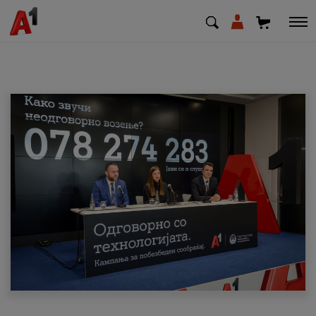
МК
EN
SQ
Приватни
Деловни
Поддршка
Надополни кредит
Плати сметка