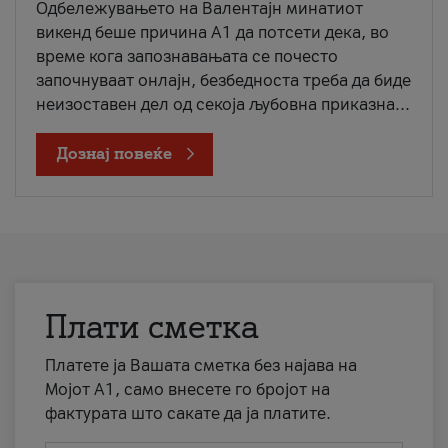
Одбележувањето на Валентајн минатиот
викенд беше причина А1 да потсети дека, во
време кога запознавањата се почесто
започнуваат онлајн, безбедноста треба да биде
неизоставен дел од секоја љубовна приказна...
Дознај повеќе
Плати сметка
Платете ја Вашата сметка без најава на
Мојот А1, само внесете го бројот на
фактурата што сакате да ја платите.