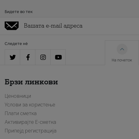
Бидете во тек
Следете нè
На почеток
Брзи линкови
Ценовници
Услови за користење
Плати сметка
Активирајте Е-сметка
Припејд регистрација