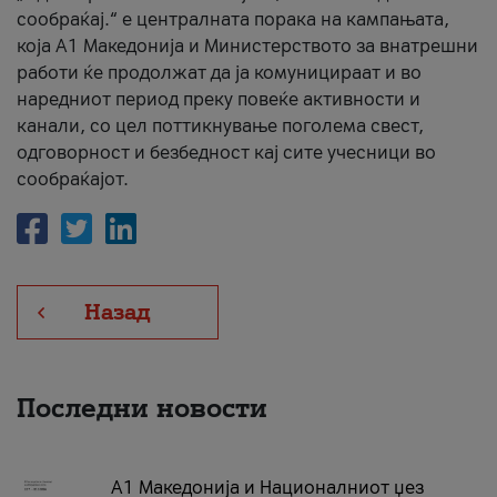
сообраќај.“ е централната порака на кампањата,
која A1 Македонија и Министерството за внатрешни
работи ќе продолжат да ја комуницираат и во
наредниот период преку повеќе активности и
канали, со цел поттикнување поголема свест,
одговорност и безбедност кај сите учесници во
сообраќајот.
Назад
Последни новости
А1 Македонија и Националниот џез