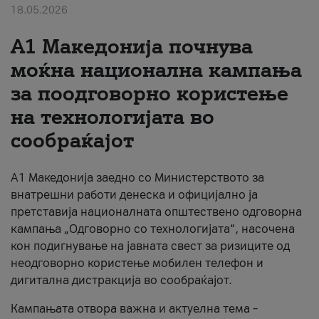
18.05.2026
За нас
A1 Македонија почнува
#ПодобарОнлајн
моќна национална кампања
за поодговорно користење
на технологијата во
сообраќајот
A1 Македонија заедно со Министерството за
внатрешни работи денеска и официјално ја
претставија националната општествено одговорна
кампања „Одговорно со технологијата“, насочена
кон подигнување на јавната свест за ризиците од
неодговорно користење мобилен телефон и
дигитална дистракција во сообраќајот.
Кампањата отвора важна и актуелна тема –