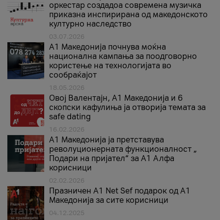
оркестар создадоа современа музичка
приказна инспирирана од македонското
културно наследство
03.07.2026
A1 Македонија почнува моќна
национална кампања за поодговорно
користење на технологијата во
сообраќајот
18.05.2026
Овој Валентајн, A1 Македонија и 6
скопски кафулиња ја отворија темата за
safe dating
16.02.2026
А1 Македонија ја претставува
револуционерната функционалност „
Подари на пријател“ за А1 Алфа
корисници
02.02.2026
Празничен A1 Net Sеf подарок од А1
Македонија за сите корисници
04.12.2025