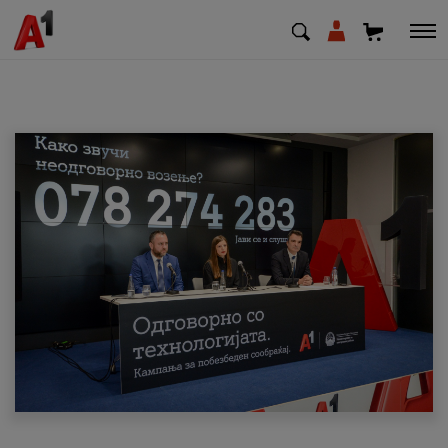
МК
EN
SQ
Приватни
Деловни
Поддршка
Надополни кредит
Плати сметка