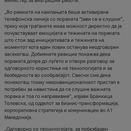
министер за внатрешни работи.
„Во рамките на кампањата беше активирана
телефонска линија со пораката “Јави се и слушни”,
преку која граѓаните имаа можност директно да ја
почувствуваат емоцијата и тежината на пораката
што стои зад иницијативата и тежината на
моментот кога еден повик останува неодговорен
засекогаш. Добиените реакции покажаа дека
пораката допре до луѓето и отвори разговор за
одговорното користење на технологијата и за
безбедноста во сообраќајот. Свесни сме дека
понекогаш токму неконвенционалниот пристап е
потребен за навистина да се слушне важната
порака и тоа го направивме”, изјави Бранкица
Толевска, од одделот за бизнис-трансформација,
корпоративна стратегија и комуникации во А1
Македонија.
„Одговорно со технологијата, за побезбеден