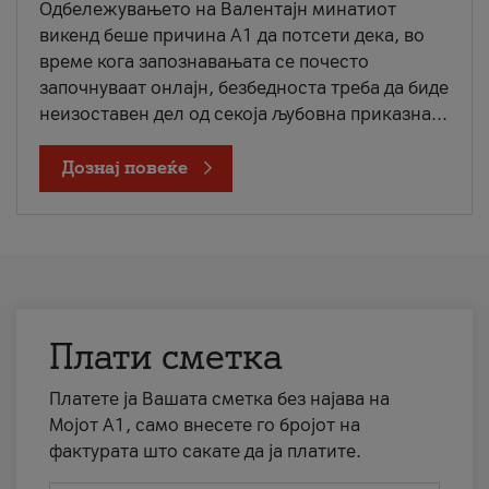
Одбележувањето на Валентајн минатиот
викенд беше причина А1 да потсети дека, во
време кога запознавањата се почесто
започнуваат онлајн, безбедноста треба да биде
неизоставен дел од секоја љубовна приказна...
Дознај повеќе
Плати сметка
Платете ја Вашата сметка без најава на
Мојот А1, само внесете го бројот на
фактурата што сакате да ја платите.