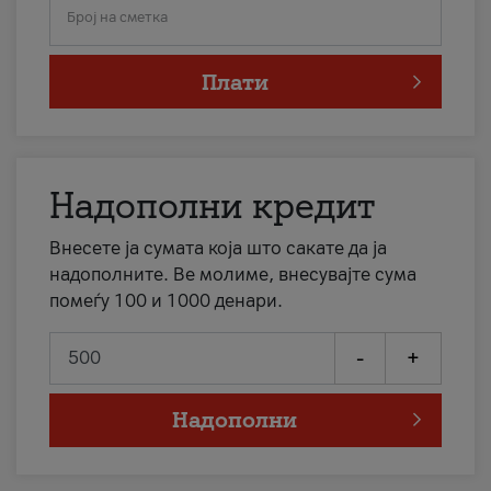
Број на сметка
Плати
Надополни кредит
Внесете ја сумата која што сакате да ја
надополните. Ве молиме, внесувајте сума
помеѓу 100 и 1000 денари.
-
+
Надополни