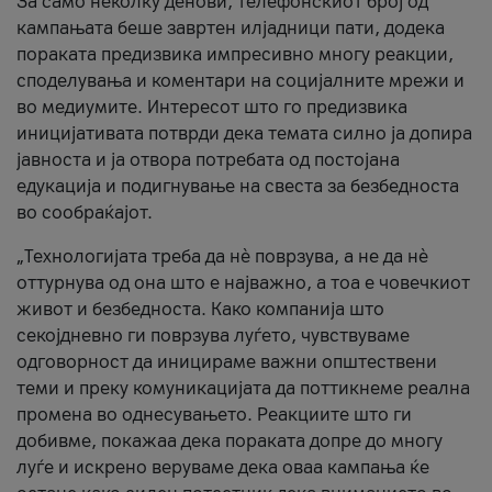
За само неколку денови, телефонскиот број од
кампањата беше завртен илјадници пати, додека
пораката предизвика импресивно многу реакции,
споделувања и коментари на социјалните мрежи и
во медиумите. Интересот што го предизвика
иницијативата потврди дека темата силно ја допира
јавноста и ја отвора потребата од постојана
едукација и подигнување на свеста за безбедноста
во сообраќајот.
„Технологијата треба да нè поврзува, а не да нè
оттурнува од она што е најважно, а тоа е човечкиот
живот и безбедноста. Како компанија што
секојдневно ги поврзува луѓето, чувствуваме
одговорност да иницираме важни општествени
теми и преку комуникацијата да поттикнеме реална
промена во однесувањето. Реакциите што ги
добивме, покажаа дека пораката допре до многу
луѓе и искрено веруваме дека оваа кампања ќе