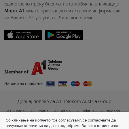
Единствено преку бесплатната мобилна апликација
Мојот A1
имате пристап до сите важни информации
за Вашите A1 услуги, во било кое време.
Member of
Начини на плаќање
Дознај повеќе за A1 Telekom Austria Group
A1 Austria
A1 Croatia
A1 Serbia
A1 Belarus
A1 Bulgaria
A1 Slovenia
A1 Digital
Со кликање на копчето "Се согласувам", се согласувате да
зачуваме колачиња за да го подобриме Вашето корисничко