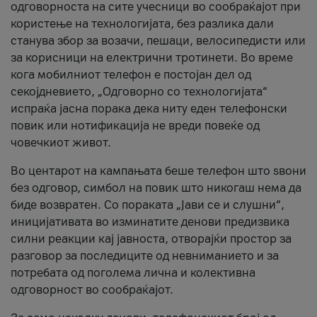
одговорноста на сите учесници во сообраќајот при
користење на технологијата, без разлика дали
станува збор за возачи, пешаци, велосипедисти или
за корисници на електрични тротинети. Во време
кога мобилниот телефон е постојан дел од
секојдневието, „Одговорно со технологијата“
испраќа јасна порака дека ниту еден телефонски
повик или нотификација не вреди повеќе од
човечкиот живот.
Во центарот на кампањата беше телефон што ѕвони
без одговор, симбол на повик што никогаш нема да
биде возвратен. Со пораката „Јави се и слушни“,
иницијативата во изминатите денови предизвика
силни реакции кај јавноста, отворајќи простор за
разговор за последиците од невниманието и за
потребата од поголема лична и колективна
одговорност во сообраќајот.