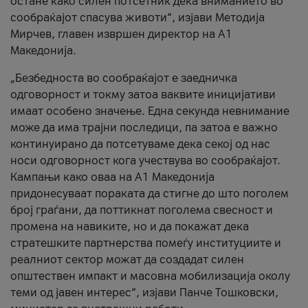
остане како силен потсетник дека вниманието во
сообраќајот спасува животи“, изјави Методија
Мирчев, главен извршен директор на А1
Македонија.
„Безбедноста во сообраќајот е заедничка
одговорност и токму затоа ваквите иницијативи
имаат особено значење. Една секунда невнимание
може да има трајни последици, па затоа е важно
континуирано да потсетуваме дека секој од нас
носи одговорност кога учествува во сообраќајот.
Кампањи како оваа на A1 Македонија
придонесуваат пораката да стигне до што поголем
број граѓани, да поттикнат поголема свесност и
промена на навиките, но и да покажат дека
стратешките партнерства помеѓу институциите и
реалниот сектор можат да создадат силен
општествен импакт и масовна мобилизација околу
теми од јавен интерес“, изјави Панче Тошковски,