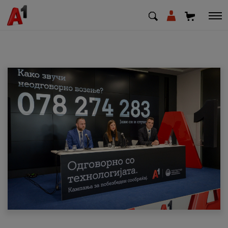
МК
EN
SQ
Приватни
Деловни
Поддршка
Надополни кредит
Плати сметка