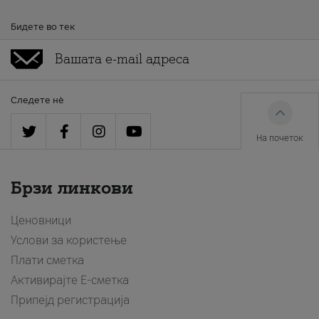
Бидете во тек
Следете нè
На почеток
Брзи линкови
Ценовници
Услови за користење
Плати сметка
Активирајте Е-сметка
Припејд регистрација