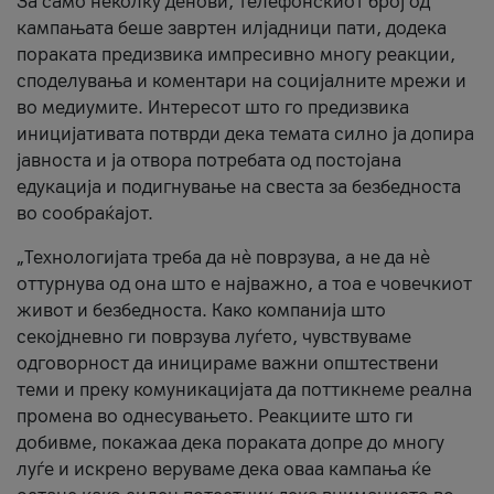
За само неколку денови, телефонскиот број од
кампањата беше завртен илјадници пати, додека
пораката предизвика импресивно многу реакции,
споделувања и коментари на социјалните мрежи и
во медиумите. Интересот што го предизвика
иницијативата потврди дека темата силно ја допира
јавноста и ја отвора потребата од постојана
едукација и подигнување на свеста за безбедноста
во сообраќајот.
„Технологијата треба да нè поврзува, а не да нè
оттурнува од она што е најважно, а тоа е човечкиот
живот и безбедноста. Како компанија што
секојдневно ги поврзува луѓето, чувствуваме
одговорност да иницираме важни општествени
теми и преку комуникацијата да поттикнеме реална
промена во однесувањето. Реакциите што ги
добивме, покажаа дека пораката допре до многу
луѓе и искрено веруваме дека оваа кампања ќе