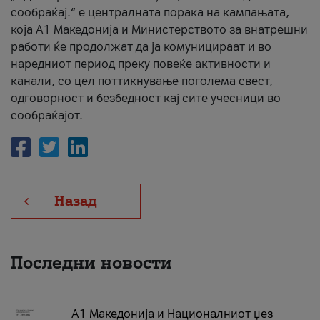
сообраќај.“ е централната порака на кампањата,
која A1 Македонија и Министерството за внатрешни
работи ќе продолжат да ја комуницираат и во
наредниот период преку повеќе активности и
канали, со цел поттикнување поголема свест,
одговорност и безбедност кај сите учесници во
сообраќајот.
Назад
Последни новости
А1 Македонија и Националниот џез