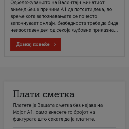
Одбележувањето на Валентајн минатиот
викенд беше причина А1 да потсети дека, во
време кога запознавањата се почесто
започнуваат онлајн, безбедноста треба да биде
неизоставен дел од секоја љубовна приказна...
Дознај повеќе
Плати сметка
Платете ја Вашата сметка без најава на
Мојот А1, само внесете го бројот на
фактурата што сакате да ја платите.