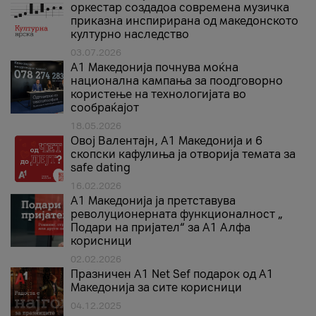
оркестар создадоа современа музичка
приказна инспирирана од македонското
културно наследство
03.07.2026
A1 Македонија почнува моќна
национална кампања за поодговорно
користење на технологијата во
сообраќајот
18.05.2026
Овој Валентајн, A1 Македонија и 6
скопски кафулиња ја отворија темата за
safe dating
16.02.2026
А1 Македонија ја претставува
револуционерната функционалност „
Подари на пријател“ за А1 Алфа
корисници
02.02.2026
Празничен A1 Net Sеf подарок од А1
Македонија за сите корисници
04.12.2025