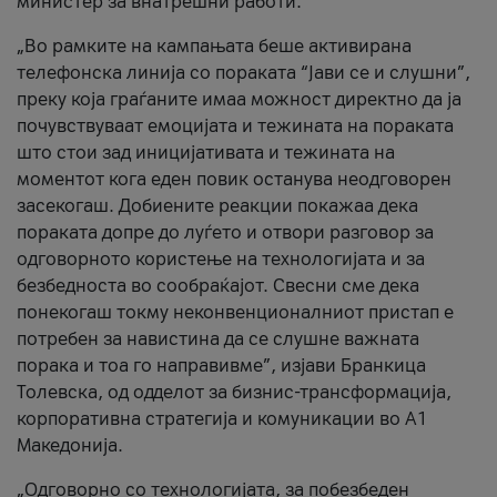
министер за внатрешни работи.
„Во рамките на кампањата беше активирана
телефонска линија со пораката “Јави се и слушни”,
преку која граѓаните имаа можност директно да ја
почувствуваат емоцијата и тежината на пораката
што стои зад иницијативата и тежината на
моментот кога еден повик останува неодговорен
засекогаш. Добиените реакции покажаа дека
пораката допре до луѓето и отвори разговор за
одговорното користење на технологијата и за
безбедноста во сообраќајот. Свесни сме дека
понекогаш токму неконвенционалниот пристап е
потребен за навистина да се слушне важната
порака и тоа го направивме”, изјави Бранкица
Толевска, од одделот за бизнис-трансформација,
корпоративна стратегија и комуникации во А1
Македонија.
„Одговорно со технологијата, за побезбеден