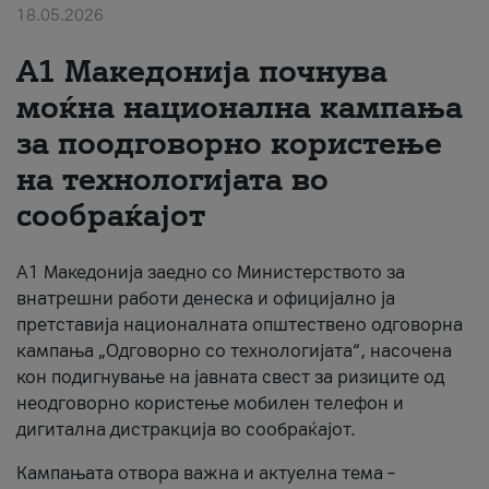
18.05.2026
За нас
A1 Македонија почнува
#ПодобарОнлајн
моќна национална кампања
за поодговорно користење
на технологијата во
сообраќајот
A1 Македонија заедно со Министерството за
внатрешни работи денеска и официјално ја
претставија националната општествено одговорна
кампања „Одговорно со технологијата“, насочена
кон подигнување на јавната свест за ризиците од
неодговорно користење мобилен телефон и
дигитална дистракција во сообраќајот.
Кампањата отвора важна и актуелна тема –