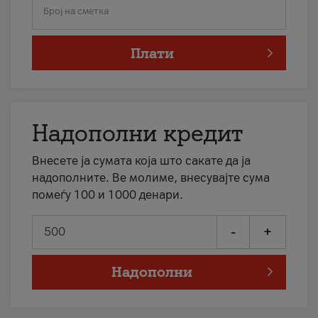
Број на сметка
Плати
Надополни кредит
Внесете ја сумата која што сакате да ја
надополните. Ве молиме, внесувајте сума
помеѓу 100 и 1000 денари.
-
+
Надополни