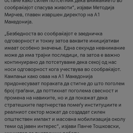
остане како силен потсетник дека вниманието во
сообраќајот спасува животи“, изјави Методија
Мирчев, главен извршен директор на А1
Македонија.
„Безбедноста во сообраќајот е заедничка
одговорност и токму затоа ваквите иницијативи
имаат особено значење. Една секунда невнимание
може да има трајни последици, па затоа е важно
континуирано да потсетуваме дека секој од нас
носи одговорност кога учествува во сообраќајот.
Кампањи како оваа на A1 Македонија
придонесуваат пораката да стигне до што поголем
број граѓани, да поттикнат поголема свесност и
промена на навиките, но и да покажат дека
стратешките партнерства помеѓу институциите и
реалниот сектор можат да создадат силен
општествен импакт и масовна мобилизација околу
теми од јавен интерес“, изјави Панче Тошковски,