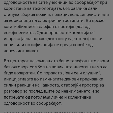
одговорноста на сите учесници во сообраќајот при
користење на технологијата, без разлика дали
станува збор за возачи, пешаци, велосипедисти или
за корисници на електрични тротинети. Во време
кога мобилниот телефон е постојан дел од
секојдневието, „Одговорно со технологијата“
испраќа јасна порака дека ниту еден телефонски
повик или нотификација не вреди повеќе од
човечкиот живот.
Во центарот на кампањата беше телефон што ѕвони
без одговор, симбол на повик што никогаш нема да
биде возвратен. Со пораката „Јави се и слушни“,
иницијативата во изминатите денови предизвика
силни реакции кај јавноста, отворајќи простор за
разговор за последиците од невниманието и за
потребата од поголема лична и колективна
одговорност во сообраќајот.