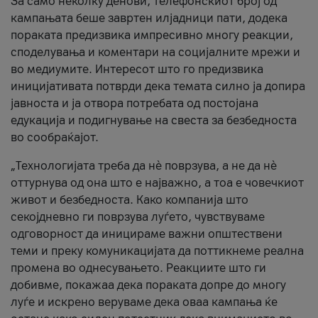
За само неколку денови, телефонскиот број од
кампањата беше завртен илјадници пати, додека
пораката предизвика импресивно многу реакции,
споделувања и коментари на социјалните мрежи и
во медиумите. Интересот што го предизвика
иницијативата потврди дека темата силно ја допира
јавноста и ја отвора потребата од постојана
едукација и подигнување на свеста за безбедноста
во сообраќајот.
„Технологијата треба да нè поврзува, а не да нè
оттурнува од она што е најважно, а тоа е човечкиот
живот и безбедноста. Како компанија што
секојдневно ги поврзува луѓето, чувствуваме
одговорност да иницираме важни општествени
теми и преку комуникацијата да поттикнеме реална
промена во однесувањето. Реакциите што ги
добивме, покажаа дека пораката допре до многу
луѓе и искрено веруваме дека оваа кампања ќе