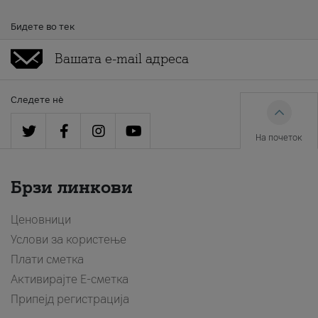
Бидете во тек
Следете нè
На почеток
Брзи линкови
Ценовници
Услови за користење
Плати сметка
Активирајте Е-сметка
Припејд регистрација