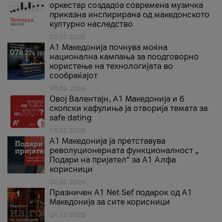
оркестар создадоа современа музичка
приказна инспирирана од македонското
културно наследство
03.07.2026
A1 Македонија почнува моќна
национална кампања за поодговорно
користење на технологијата во
сообраќајот
18.05.2026
Овој Валентајн, A1 Македонија и 6
скопски кафулиња ја отворија темата за
safe dating
16.02.2026
А1 Македонија ја претставува
револуционерната функционалност „
Подари на пријател“ за А1 Алфа
корисници
02.02.2026
Празничен A1 Net Sеf подарок од А1
Македонија за сите корисници
04.12.2025