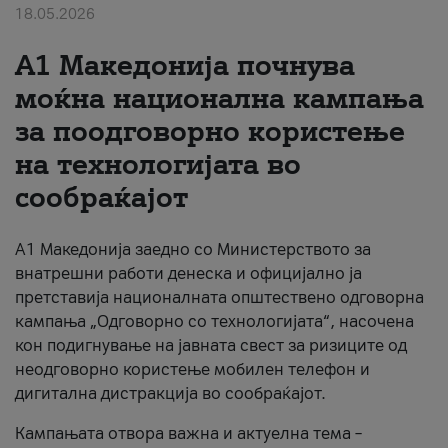
18.05.2026
За нас
A1 Македонија почнува
#ПодобарОнлајн
моќна национална кампања
за поодговорно користење
на технологијата во
сообраќајот
A1 Македонија заедно со Министерството за
внатрешни работи денеска и официјално ја
претставија националната општествено одговорна
кампања „Одговорно со технологијата“, насочена
кон подигнување на јавната свест за ризиците од
неодговорно користење мобилен телефон и
дигитална дистракција во сообраќајот.
Кампањата отвора важна и актуелна тема –