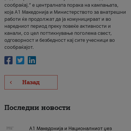
сообраќај.“ е централната порака на кампањата,
која A1 Македонија и Министерството за внатрешни
работи ќе продолжат да ја комуницираат и во
наредниот период преку повеќе активности и
канали, со цел поттикнување поголема свест,
одговорност и безбедност кај сите учесници во
сообраќајот.
Назад
Последни новости
А1 Македонија и Националниот џез