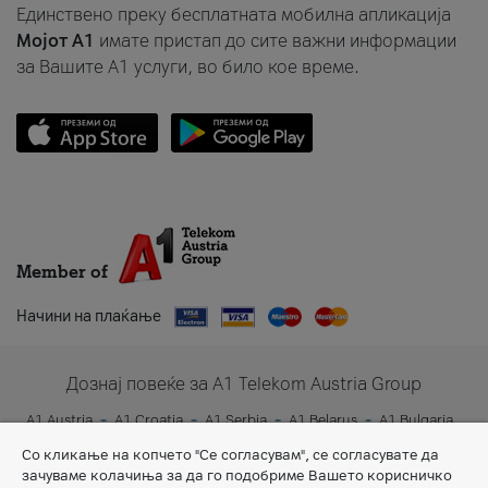
Единствено преку бесплатната мобилна апликација
Мојот A1
имате пристап до сите важни информации
за Вашите A1 услуги, во било кое време.
Member of
Начини на плаќање
Дознај повеќе за A1 Telekom Austria Group
A1 Austria
A1 Croatia
A1 Serbia
A1 Belarus
A1 Bulgaria
A1 Slovenia
A1 Digital
Со кликање на копчето "Се согласувам", се согласувате да
зачуваме колачиња за да го подобриме Вашето корисничко