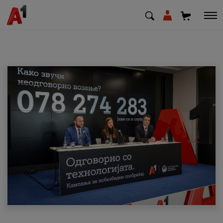
МК
EN
SQ
Приватни
Деловни
Поддршка
Надополни кредит
Плати сметка