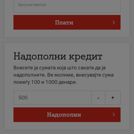
Број на сметка
Плати
Надополни кредит
Внесете ја сумата која што сакате да ја
надополните. Ве молиме, внесувајте сума
помеѓу 100 и 1000 денари.
-
+
Надополни