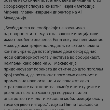
остане како силен потсетник дека вниманието во
сообраќајот спасува животи“, изјави Методија
Мирчев, главен извршен директор на А1
Македонија.
„Безбедноста во сообраќајот е заедничка
одговорност и токму затоа ваквите иницијативи
имаат особено значење. Една секунда невнимание
може да има трајни последици, па затоа е важно
континуирано да потсетуваме дека секој од нас
носи одговорност кога учествува во сообраќајот.
Кампањи како оваа на A1 Македонија
придонесуваат пораката да стигне до што поголем
број граѓани, да поттикнат поголема свесност и
промена на навиките, но и да покажат дека
стратешките партнерства помеѓу институциите и
реалниот сектор можат да создадат силен
општествен импакт и масовна мобилизација околу
теми од јавен интерес“, изјави Панче Тошковски,