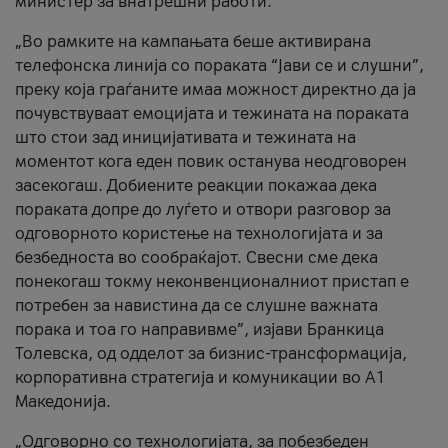
министер за внатрешни работи.
„Во рамките на кампањата беше активирана
телефонска линија со пораката “Јави се и слушни”,
преку која граѓаните имаа можност директно да ја
почувствуваат емоцијата и тежината на пораката
што стои зад иницијативата и тежината на
моментот кога еден повик останува неодговорен
засекогаш. Добиените реакции покажаа дека
пораката допре до луѓето и отвори разговор за
одговорното користење на технологијата и за
безбедноста во сообраќајот. Свесни сме дека
понекогаш токму неконвенционалниот пристап е
потребен за навистина да се слушне важната
порака и тоа го направивме”, изјави Бранкица
Толевска, од одделот за бизнис-трансформација,
корпоративна стратегија и комуникации во А1
Македонија.
„Одговорно со технологијата, за побезбеден