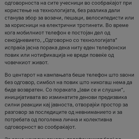
одговорноста на сите учесници во сообраќајот при
користење на технологијата, без разлика дали
станува збор за возачи, пешаци, велосипедисти или
за корисници на електрични тротинети. Во време
кога мобилниот телефон е постојан дел од
секојдневието, „Одговорно со технологијата“
испраќа јасна порака дека ниту еден телефонски
повик или нотификација не вреди повеќе од
човечкиот живот.
Во центарот на кампањата беше телефон што ѕвони
без одговор, симбол на повик што никогаш нема да
биде возвратен. Со пораката „Јави се и слушни“,
иницијативата во изминатите денови предизвика
силни реакции кај јавноста, отворајќи простор за
разговор за последиците од невниманието и за
потребата од поголема лична и колективна
одговорност во сообраќајот.