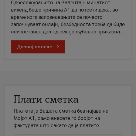
Одбележувањето на Валентајн минатиот
викенд беше причина А1 да потсети дека, во
време кога запознавањата се почесто
започнуваат онлајн, безбедноста треба да биде
неизоставен дел од секоја љубовна приказна...
Дознај повеќе
Плати сметка
Платете ја Вашата сметка без најава на
Мојот А1, само внесете го бројот на
фактурата што сакате да ја платите.