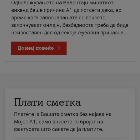
Одбележувањето на Валентајн минатиот
викенд беше причина А1 да потсети дека, во
време кога запознавањата се почесто
започнуваат онлајн, безбедноста треба да биде
неизоставен дел од секоја љубовна приказна...
Дознај повеќе
Плати сметка
Платете ја Вашата сметка без најава на
Мојот А1, само внесете го бројот на
фактурата што сакате да ја платите.