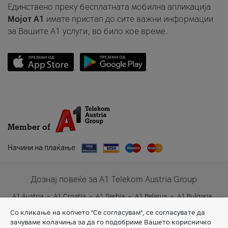
Единствено преку бесплатната мобилна апликација
Мојот A1
имате пристап до сите важни информации
за Вашите A1 услуги, во било кое време.
Member of
Начини на плаќање
Дознај повеќе за A1 Telekom Austria Group
A1 Austria
A1 Croatia
A1 Serbia
A1 Belarus
A1 Bulgaria
A1 Slovenia
A1 Digital
Со кликање на копчето "Се согласувам", се согласувате да
зачуваме колачиња за да го подобриме Вашето корисничко