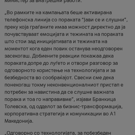
министер за внатрешни работи.
„Во рамките на кампањата беше активирана
телефонска линија со пораката “Јави се и слушни”,
преку која граѓаните имаа можност директно да ја
почувствуваат емоцијата и тежината на пораката
што стои зад иницијативата и тежината на
моментот кога еден повик останува неодговорен
засекогаш. Добиените реакции покажаа дека
пораката допре до луѓето и отвори разговор за
одговорното користење на технологијата и за
безбедноста во сообраќајот. Свесни сме дека
понекогаш токму неконвенционалниот пристап е
потребен за навистина да се слушне важната
порака и тоа го направивме”, изјави Бранкица
Толевска, од одделот за бизнис-трансформација,
корпоративна стратегија и комуникации во А1
Македонија.
„Одговорно со технологијата, за побезбеден