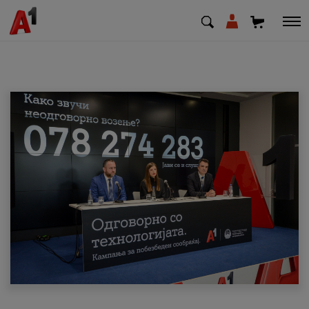
МК
EN
SQ
Приватни
Деловни
Поддршка
Надополни кредит
Плати сметка