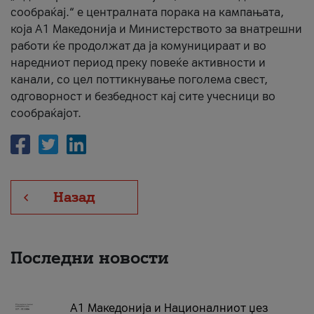
сообраќај.“ е централната порака на кампањата,
која A1 Македонија и Министерството за внатрешни
работи ќе продолжат да ја комуницираат и во
наредниот период преку повеќе активности и
канали, со цел поттикнување поголема свест,
одговорност и безбедност кај сите учесници во
сообраќајот.
Назад
Последни новости
А1 Македонија и Националниот џез