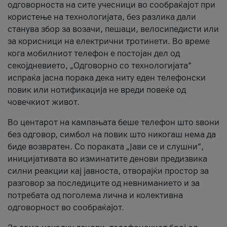
одговорноста на сите учесници во сообраќајот при
користење на технологијата, без разлика дали
станува збор за возачи, пешаци, велосипедисти или
за корисници на електрични тротинети. Во време
кога мобилниот телефон е постојан дел од
секојдневието, „Одговорно со технологијата“
испраќа јасна порака дека ниту еден телефонски
повик или нотификација не вреди повеќе од
човечкиот живот.
Во центарот на кампањата беше телефон што ѕвони
без одговор, симбол на повик што никогаш нема да
биде возвратен. Со пораката „Јави се и слушни“,
иницијативата во изминатите денови предизвика
силни реакции кај јавноста, отворајќи простор за
разговор за последиците од невниманието и за
потребата од поголема лична и колективна
одговорност во сообраќајот.