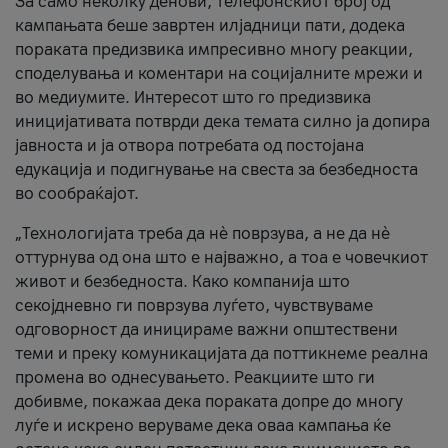
За само неколку денови, телефонскиот број од
кампањата беше завртен илјадници пати, додека
пораката предизвика импресивно многу реакции,
споделувања и коментари на социјалните мрежи и
во медиумите. Интересот што го предизвика
иницијативата потврди дека темата силно ја допира
јавноста и ја отвора потребата од постојана
едукација и подигнување на свеста за безбедноста
во сообраќајот.
„Технологијата треба да нè поврзува, а не да нè
оттурнува од она што е најважно, а тоа е човечкиот
живот и безбедноста. Како компанија што
секојдневно ги поврзува луѓето, чувствуваме
одговорност да иницираме важни општествени
теми и преку комуникацијата да поттикнеме реална
промена во однесувањето. Реакциите што ги
добивме, покажаа дека пораката допре до многу
луѓе и искрено веруваме дека оваа кампања ќе