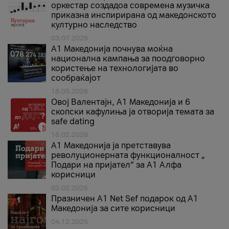
оркестар создадоа современа музичка
приказна инспирирана од македонското
културно наследство
03.07.2026
A1 Македонија почнува моќна
национална кампања за поодговорно
користење на технологијата во
сообраќајот
18.05.2026
Овој Валентајн, A1 Македонија и 6
скопски кафулиња ја отворија темата за
safe dating
16.02.2026
А1 Македонија ја претставува
револуционерната функционалност „
Подари на пријател“ за А1 Алфа
корисници
02.02.2026
Празничен A1 Net Sеf подарок од А1
Македонија за сите корисници
04.12.2025