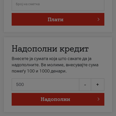
Број на сметка
Плати
Надополни кредит
Внесете ја сумата која што сакате да ја
надополните. Ве молиме, внесувајте сума
помеѓу 100 и 1000 денари.
-
+
Надополни