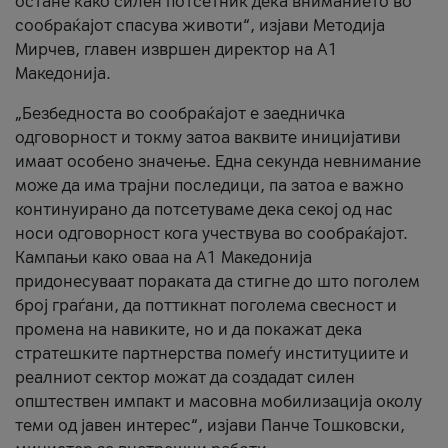
остане како силен потсетник дека вниманието во
сообраќајот спасува животи“, изјави Методија
Мирчев, главен извршен директор на А1
Македонија.
„Безбедноста во сообраќајот е заедничка
одговорност и токму затоа ваквите иницијативи
имаат особено значење. Една секунда невнимание
може да има трајни последици, па затоа е важно
континуирано да потсетуваме дека секој од нас
носи одговорност кога учествува во сообраќајот.
Кампањи како оваа на A1 Македонија
придонесуваат пораката да стигне до што поголем
број граѓани, да поттикнат поголема свесност и
промена на навиките, но и да покажат дека
стратешките партнерства помеѓу институциите и
реалниот сектор можат да создадат силен
општествен импакт и масовна мобилизација околу
теми од јавен интерес“, изјави Панче Тошковски,