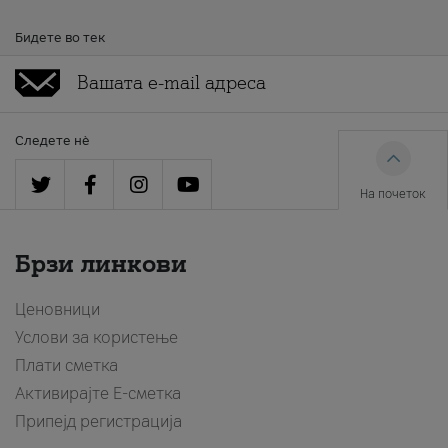
Бидете во тек
Следете нè
На почеток
Брзи линкови
Ценовници
Услови за користење
Плати сметка
Активирајте Е-сметка
Припејд регистрација