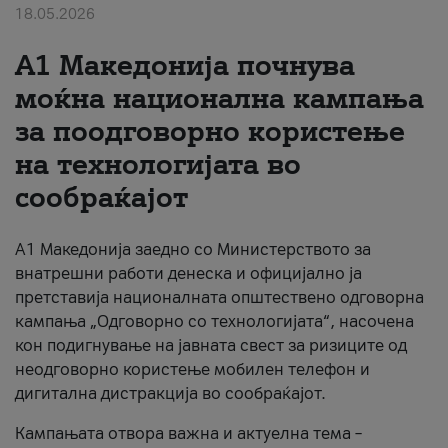
18.05.2026
За нас
A1 Македонија почнува
#ПодобарОнлајн
моќна национална кампања
за поодговорно користење
на технологијата во
сообраќајот
A1 Македонија заедно со Министерството за
внатрешни работи денеска и официјално ја
претставија националната општествено одговорна
кампања „Одговорно со технологијата“, насочена
кон подигнување на јавната свест за ризиците од
неодговорно користење мобилен телефон и
дигитална дистракција во сообраќајот.
Кампањата отвора важна и актуелна тема –