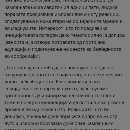
За само неколку денови, телефонскиот број од
кампањата беше завртен илјадници пати, додека
пораката предизвика импресивно многу реакции,
споделувања и коментари на социјалните мрежи и
во медиумите. Интересот што го предизвика
иницијативата потврди дека темата силно ја допира
јавноста и ја отвора потребата од постојана
едукација и подигнување на свеста за безбедноста
во сообраќајот.
„Технологијата треба да нè поврзува, а не да нè
оттурнува од она што е најважно, а тоа е човечкиот
живот и безбедноста. Како компанија што
секојдневно ги поврзува луѓето, чувствуваме
одговорност да иницираме важни општествени
теми и преку комуникацијата да поттикнеме реална
промена во однесувањето. Реакциите што ги
добивме, покажаа дека пораката допре до многу
луѓе и искрено веруваме дека оваа кампања ќе