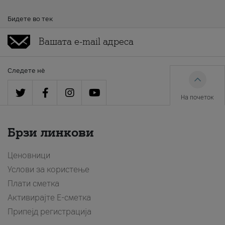
Бидете во тек
Следете нè
На почеток
Брзи линкови
Ценовници
Услови за користење
Плати сметка
Активирајте Е-сметка
Припејд регистрација