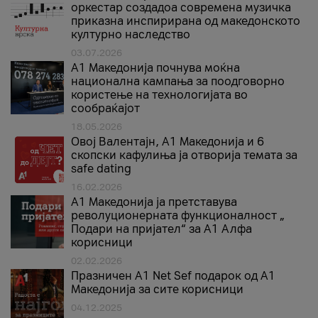
оркестар создадоа современа музичка
приказна инспирирана од македонското
културно наследство
03.07.2026
A1 Македонија почнува моќна
национална кампања за поодговорно
користење на технологијата во
сообраќајот
18.05.2026
Овој Валентајн, A1 Македонија и 6
скопски кафулиња ја отворија темата за
safe dating
16.02.2026
А1 Македонија ја претставува
револуционерната функционалност „
Подари на пријател“ за А1 Алфа
корисници
02.02.2026
Празничен A1 Net Sеf подарок од А1
Македонија за сите корисници
04.12.2025