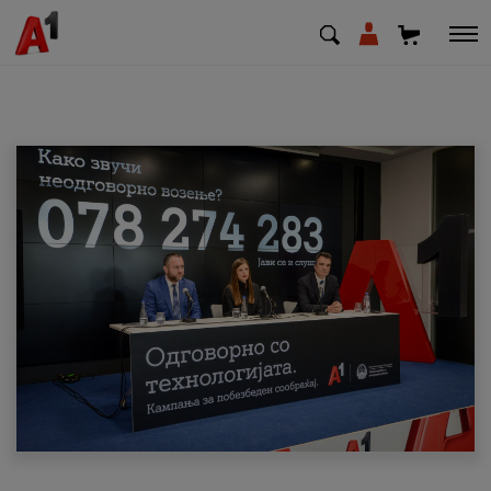
МК
EN
SQ
Приватни
Деловни
Поддршка
Надополни кредит
Плати сметка