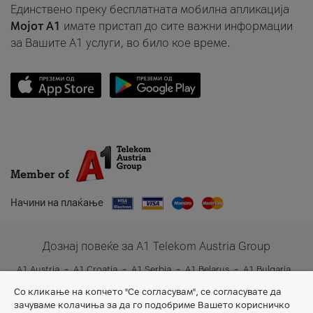
Единствено преку бесплатната мобилна апликација
Мојот A1
имате пристап до сите важни информации
за Вашите A1 услуги, во било кое време.
Member of
Начини на плаќање
Дознај повеќе за A1 Telekom Austria Group
A1 Austria
A1 Croatia
A1 Serbia
A1 Belarus
A1 Bulgaria
A1 Slovenia
A1 Digital
Со кликање на копчето "Се согласувам", се согласувате да
зачуваме колачиња за да го подобриме Вашето корисничко