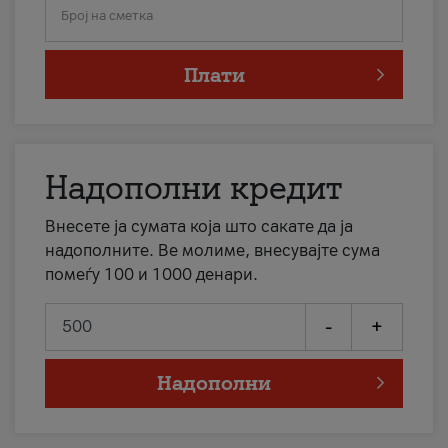
Број на сметка
Плати
Надополни кредит
Внесете ја сумата која што сакате да ја
надополните. Ве молиме, внесувајте сума
помеѓу 100 и 1000 денари.
-
+
Надополни