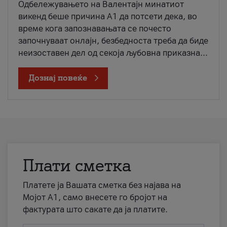
Одбележувањето на Валентајн минатиот
викенд беше причина А1 да потсети дека, во
време кога запознавањата се почесто
започнуваат онлајн, безбедноста треба да биде
неизоставен дел од секоја љубовна приказна...
Дознај повеќе
Плати сметка
Платете ја Вашата сметка без најава на
Мојот А1, само внесете го бројот на
фактурата што сакате да ја платите.