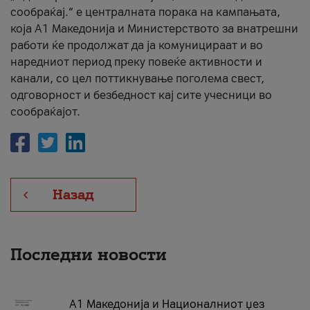
сообраќај.“ е централната порака на кампањата,
која A1 Македонија и Министерството за внатрешни
работи ќе продолжат да ја комуницираат и во
наредниот период преку повеќе активности и
канали, со цел поттикнување поголема свест,
одговорност и безбедност кај сите учесници во
сообраќајот.
Назад
Последни новости
А1 Македонија и Националниот џез