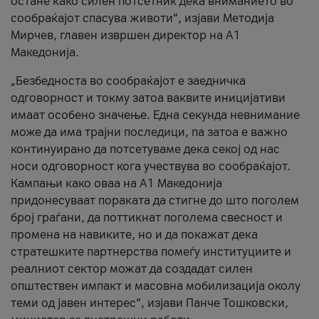
остане како силен потсетник дека вниманието во
сообраќајот спасува животи“, изјави Методија
Мирчев, главен извршен директор на А1
Македонија.
„Безбедноста во сообраќајот е заедничка
одговорност и токму затоа ваквите иницијативи
имаат особено значење. Една секунда невнимание
може да има трајни последици, па затоа е важно
континуирано да потсетуваме дека секој од нас
носи одговорност кога учествува во сообраќајот.
Кампањи како оваа на A1 Македонија
придонесуваат пораката да стигне до што поголем
број граѓани, да поттикнат поголема свесност и
промена на навиките, но и да покажат дека
стратешките партнерства помеѓу институциите и
реалниот сектор можат да создадат силен
општествен импакт и масовна мобилизација околу
теми од јавен интерес“, изјави Панче Тошковски,