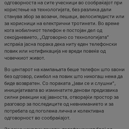
одговорноста на сите учесници во сообраќајот при
користење на технологијата, без разлика дали
станува збор за возачи, пешаци, велосипедисти или
за корисници на електрични тротинети. Во време
кога мобилниот телефон е постојан дел од
секојдневието, „Одговорно со технологијата“
испраќа јасна порака дека ниту еден телефонски
повик или нотификација не вреди повеќе од
човечкиот живот.
Во центарот на кампањата беше телефон што ѕвони
без одговор, симбол на повик што никогаш нема да
биде возвратен. Со пораката „Јави се и слушни“,
иницијативата во изминатите денови предизвика
силни реакции кај јавноста, отворајќи простор за
разговор за последиците од невниманието и за
потребата од поголема лична и колективна
одговорност во сообраќајот.