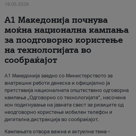
18.05.2026
За нас
A1 Македонија почнува
#ПодобарОнлајн
моќна национална кампања
за поодговорно користење
на технологијата во
сообраќајот
A1 Македонија заедно со Министерството за
внатрешни работи денеска и официјално ја
претставија националната општествено одговорна
кампања „Одговорно со технологијата“, насочена
кон подигнување на јавната свест за ризиците од
неодговорно користење мобилен телефон и
дигитална дистракција во сообраќајот.
Кампањата отвора важна и актуелна тема –