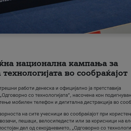
ќна национална кампања за
технологијата во сообраќајот
трешни работи денеска и официјално ја претставија
Одговорно со технологијата“, насочена кон подигнува
стење мобилен телефон и дигитална дистракција во сооб
ворноста на сите учесници во сообраќајот при користе
а возачи, пешаци, велосипедисти или за корисници на е
остојан дел од секојдневието, „Одговорно со технологи