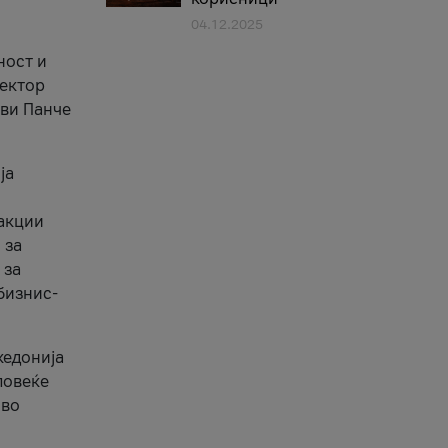
04.12.2025
1
ност и
сектор
ави Панче
ја
еакции
 за
 за
бизнис-
кедонија
повеќе
 во