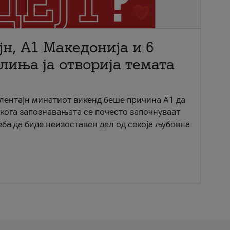
јн, A1 Македонија и 6
лиња ја отворија темата
ентајн минатиот викенд беше причина А1 да
 кога запознавањата се почесто започнуваат
еба да биде неизоставен дел од секоја љубовна