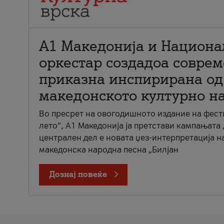
А1 Македонија и Национа
оркестар создадоа совре
приказна инспирирана од
македонското културно н
Во пресрет на овогодишното издание на фест
лето“, А1 Македонија ја претстави кампањата 
централен дел е новата џез-интерпретација н
македонска народна песна „Билјан
Дознај повеќе