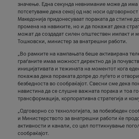
значење. Една секунда невнимание може да има 
потсетуваме дека секој од нас носи одговорност
Македонија придонесуваат пораката да стигне до
промена на навиките, но и да покажат дека стр
можат да создадат силен општествен импакт и м
Тошковски, министер за внатрешни работи.
„Во рамките на кампањата беше активирана телеф
граѓаните имаа можност директно да ја почувств
иницијативата и тежината на моментот кога еде
покажаа дека пораката допре до луѓето и отвори
безбедноста во сообраќајот. Свесни сме дека п
навистина да се слушне важната порака и тоа го
трансформација, корпоративна стратегија и ком
„Одговорно со технологијата, за побезбеден соо
и Министерството за внатрешни работи ќе продо
активности и канали, со цел поттикнување погол
сообраќајот.