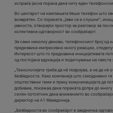
испраќа јасна порака дека ниту еден телефонск
Во центарот на кампањата беше телефон што ѕво
возвратен. Со пораката „Јави се и слушни“, ини
јавноста, отворајќи простор за разговор за пос
колективна одговорност во сообраќајот.
За само неколку денови, телефонскиот број од 
предизвика импресивно многу реакции, споделу
Интересот што го предизвика иницијативата потв
од постојана едукација и подигнување на свеста 
„Технологијата треба да нè поврзува, а не да нè 
безбедноста. Како компанија што секојдневно г
општествени теми и преку комуникацијата да по
добивме, покажаа дека пораката допре до многу 
силен потсетник дека вниманието во сообраќајо
директор на А1 Македонија.
„Безбедноста во сообраќајот е заедничка одгов