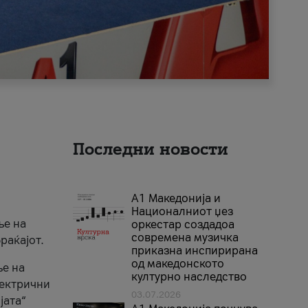
Последни новости
А1 Македонија и
Националниот џез
ње на
оркестар создадоа
современа музичка
раќајот.
приказна инспирирана
од македонското
ње на
културно наследство
лектрични
03.07.2026
јата“