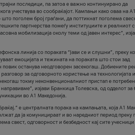
трајни последици, па затоа е важно континуирано да
 кога учествува во сообраќајот. Кампањи како оваа на A
 што поголем број граѓани, да поттикнат поголема свес
атешките партнерства помеѓу институциите и реалниот 
асовна мобилизација околу теми од јавен интерес“, изј
онска линија со пораката “Јави се и слушни”, преку ко
уваат емоцијата и тежината на пораката што стои зад
н повик останува неодговорен засекогаш. Добиените р
 разговор за одговорното користење на технологијата и
онекогаш токму неконвенционалниот пристап е потребен
 направивме”, изјави Бранкица Толевска, од одделот за 
уникации во А1 Македонија.
браќај.“ е централната порака на кампањата, која A1 Ма
лжат да ја комуницираат и во наредниот период преку 
ема свест, одговорност и безбедност кај сите учесници