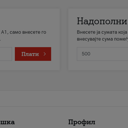
Надополни
 А1, само внесете го
Внесете ја сумата кој
.
внесувајте сума помеѓ
Плати
ршка
Профил