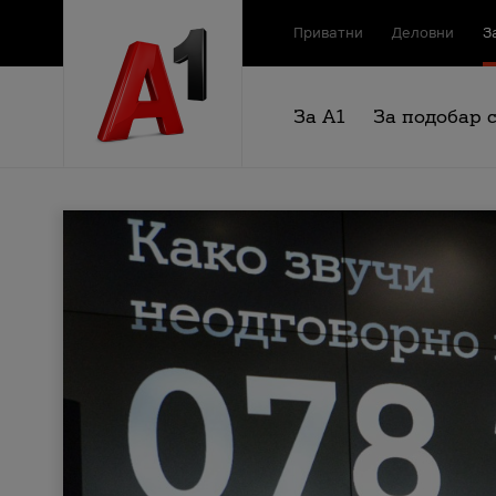
Приватни
Деловни
З
За А1
За подобар 