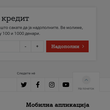
 кредит
а што сакате да ја надополните. Ве молиме,
у 100 и 1000 денари.
-
+
Надополни
Следете нè
На почеток
Мобилна апликација