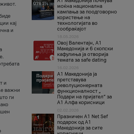
A1 Македонија почнува
 живот.
моќна национална
кампања за поодговорно
 биде
користење на
ции кај
технологијата во
сообраќајот
ична и
18.05.2026
Овој Валентајн, A1
Македонија и 6 скопски
а
кафулиња ја отворија
е.
темата за safe dating
отребата
16.02.2026
А1 Македонија ја
претставува
т и
револуционерната
ме важни
функционалност „
Подари на пријател“ за
што ги
А1 Алфа корисници
како
02.02.2026
ршен
Празничен A1 Net Sеf
подарок од А1
Македонија за сите
о
корисници