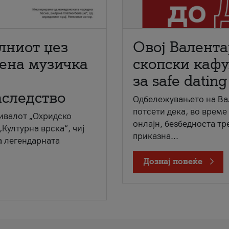
лниот џез
Овој Валента
мена музичка
скопски кафу
за safe dating
аследство
Одбележувањето на Вал
потсети дека, во време
ивалот „Охридско
онлајн, безбедноста тр
„Културна врска“, чиј
приказна...
а легендарната
Дознај повеќе