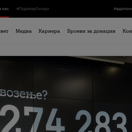
а нас
#ПодобарОнлајн
Надополн
свет
Медиа
Кариера
Броеви за донации
Кон