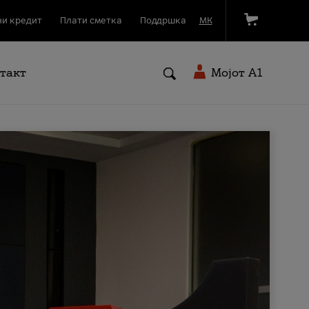
и кредит
Плати сметка
Поддршка
МК
такт
Мојот A1