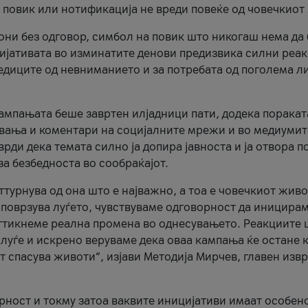
и повик или нотификација не вреди повеќе од човечкиот
ни без одговор, симбол на повик што никогаш нема да
цијативата во изминатите денови предизвика силни реак
ледиците од невниманието и за потребата од поголема л
кампањата беше завртен илјадници пати, додека поракат
вања и коментари на социјалните мрежи и во медиумит
рди дека темата силно ја допира јавноста и ја отвора п
за безбедноста во сообраќајот.
оттурнува од она што е најважно, а тоа е човечкиот живо
и поврзува луѓето, чувствуваме одговорност да иницира
ттикнеме реална промена во однесувањето. Реакциите 
луѓе и искрено веруваме дека оваа кампања ќе остане 
т спасува животи“, изјави Методија Мирчев, главен изв
орност и токму затоа ваквите иницијативи имаат особен