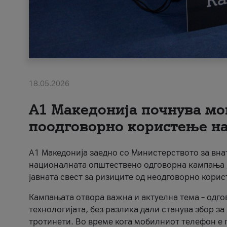
18.05.2026
A1 Македонија почнува мо
поодговорно користење на 
A1 Македонија заедно со Министерството за вна
националната општествено одговорна кампања „
јавната свест за ризиците од неодговорно кори
Кампањата отвора важна и актуелна тема – одго
технологијата, без разлика дали станува збор з
тротинети. Во време кога мобилниот телефон е п