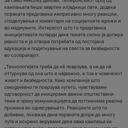
За само неколку денови, телефонскиот број од
кампањата беше завртен илјадници пати, додека
пораката предизвика импресивно многу реакции,
споделувања и коментари на социјалните мрежи и
во медиумите. Интересот што го предизвика
иницијативата потврди дека темата силно ја допира
јавноста и ја отвора потребата од постојана
едукација и подигнување на свеста за безбедноста
во сообраќајот.
„Технологијата треба да нè поврзува, а не да нè
оттурнува од она што е најважно, а тоа е човечкиот
живот и безбедноста. Како компанија што
секојдневно ги поврзува луѓето, чувствуваме
одговорност да иницираме важни општествени
теми и преку комуникацијата да поттикнеме реална
промена во однесувањето. Реакциите што ги
добивме, покажаа дека пораката допре до многу
луѓе и искрено веруваме дека оваа кампања ќе