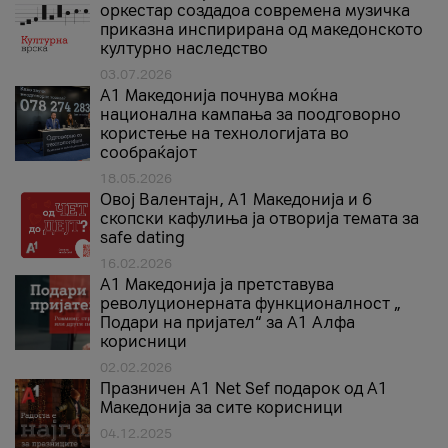
оркестар создадоа современа музичка
приказна инспирирана од македонското
културно наследство
03.07.2026
A1 Македонија почнува моќна
национална кампања за поодговорно
користење на технологијата во
сообраќајот
18.05.2026
Овој Валентајн, A1 Македонија и 6
скопски кафулиња ја отворија темата за
safe dating
16.02.2026
А1 Македонија ја претставува
револуционерната функционалност „
Подари на пријател“ за А1 Алфа
корисници
02.02.2026
Празничен A1 Net Sеf подарок од А1
Македонија за сите корисници
04.12.2025