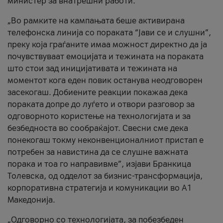
министер за внатрешни работи.
„Во рамките на кампањата беше активирана
телефонска линија со пораката “Јави се и слушни”,
преку која граѓаните имаа можност директно да ја
почувствуваат емоцијата и тежината на пораката
што стои зад иницијативата и тежината на
моментот кога еден повик останува неодговорен
засекогаш. Добиените реакции покажаа дека
пораката допре до луѓето и отвори разговор за
одговорното користење на технологијата и за
безбедноста во сообраќајот. Свесни сме дека
понекогаш токму неконвенционалниот пристап е
потребен за навистина да се слушне важната
порака и тоа го направивме”, изјави Бранкица
Толевска, од одделот за бизнис-трансформација,
корпоративна стратегија и комуникации во А1
Македонија.
„Одговорно со технологијата, за побезбеден