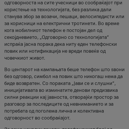
одговорноста на сите учесници во сообраќајот при
користење на технологијата, без разлика дали
станува збор за возачи, пешаци, велосипедисти или
за корисници на електрични тротинети. Во време
кога мобилниот телефон е постојан дел од
секојдневието, „Одговорно со технологијата“
испраќа јасна порака дека ниту еден телефонски
повик или нотификација не вреди повеќе од
човечкиот живот.
Во центарот на кампањата беше телефон што ѕвони
без одговор, симбол на повик што никогаш нема да
биде возвратен. Со пораката „Јави се и слушни“,
иницијативата во изминатите денови предизвика
силни реакции кај јавноста, отворајќи простор за
разговор за последиците од невниманието и за
потребата од поголема лична и колективна
одговорност во сообраќајот.