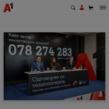
МК
EN
SQ
Приватни
Деловни
Поддршка
Надополни кредит
Плати сметка