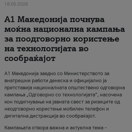
18.05.2026
За нас
A1 Македонија почнува
#ПодобарОнлајн
моќна национална кампања
за поодговорно користење
на технологијата во
сообраќајот
A1 Македонија заедно со Министерството за
внатрешни работи денеска и официјално ја
претставија националната општествено одговорна
кампања „Одговорно со технологијата“, насочена
кон подигнување на јавната свест за ризиците од
неодговорно користење мобилен телефон и
дигитална дистракција во сообраќајот.
Кампањата отвора важна и актуелна тема –