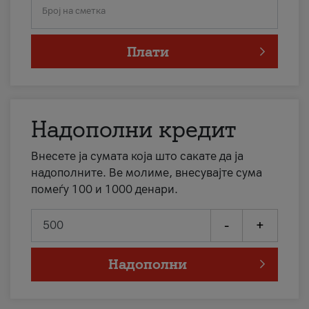
Број на сметка
Плати
Надополни кредит
Внесете ја сумата која што сакате да ја
надополните. Ве молиме, внесувајте сума
помеѓу 100 и 1000 денари.
-
+
Надополни