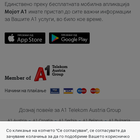
Единствено преку бесплатната мобилна апликација
Мојот A1
имате пристап до сите важни информации
за Вашите A1 услуги, во било кое време.
Member of
Начини на плаќање
Дознај повеќе за A1 Telekom Austria Group
A1 Austria
A1 Croatia
A1 Serbia
A1 Belarus
A1 Bulgaria
A1 Slovenia
A1 Digital
Со кликање на копчето "Се согласувам", се согласувате да
зачуваме колачиња за да го подобриме Вашето корисничко