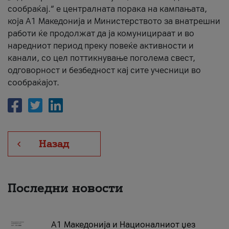
сообраќај.“ е централната порака на кампањата,
која A1 Македонија и Министерството за внатрешни
работи ќе продолжат да ја комуницираат и во
наредниот период преку повеќе активности и
канали, со цел поттикнување поголема свест,
одговорност и безбедност кај сите учесници во
сообраќајот.
Назад
Последни новости
А1 Македонија и Националниот џез