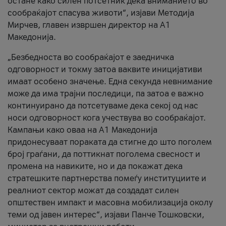
остане како силен потсетник дека вниманието во
сообраќајот спасува животи“, изјави Методија
Мирчев, главен извршен директор на А1
Македонија.
„Безбедноста во сообраќајот е заедничка
одговорност и токму затоа ваквите иницијативи
имаат особено значење. Една секунда невнимание
може да има трајни последици, па затоа е важно
континуирано да потсетуваме дека секој од нас
носи одговорност кога учествува во сообраќајот.
Кампањи како оваа на A1 Македонија
придонесуваат пораката да стигне до што поголем
број граѓани, да поттикнат поголема свесност и
промена на навиките, но и да покажат дека
стратешките партнерства помеѓу институциите и
реалниот сектор можат да создадат силен
општествен импакт и масовна мобилизација околу
теми од јавен интерес“, изјави Панче Тошковски,