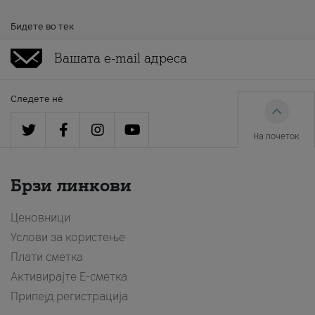
Бидете во тек
Следете нè
На почеток
Брзи линкови
Ценовници
Услови за користење
Плати сметка
Активирајте Е-сметка
Припејд регистрација