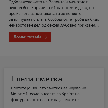
Одбележувањето на Валентајн минатиот
викенд беше причина А1 да потсети дека, во
време кога запознавањата се почесто
започнуваат онлајн, безбедноста треба да биде
неизоставен дел од секоја љубовна приказна...
Дознај повеќе
Плати сметка
Платете ја Вашата сметка без најава на
Мојот А1, само внесете го бројот на
фактурата што сакате да ја платите.