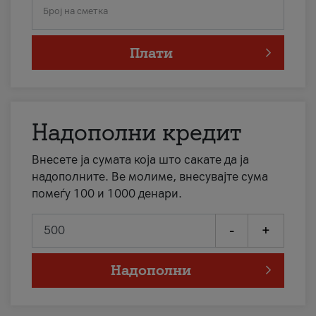
Број на сметка
Плати
Надополни кредит
Внесете ја сумата која што сакате да ја
надополните. Ве молиме, внесувајте сума
помеѓу 100 и 1000 денари.
-
+
Надополни