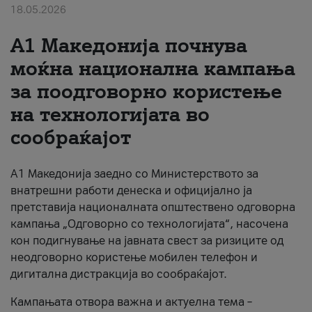
18.05.2026
За нас
A1 Македонија почнува
#ПодобарОнлајн
моќна национална кампања
за поодговорно користење
на технологијата во
сообраќајот
A1 Македонија заедно со Министерството за
внатрешни работи денеска и официјално ја
претставија националната општествено одговорна
кампања „Одговорно со технологијата“, насочена
кон подигнување на јавната свест за ризиците од
неодговорно користење мобилен телефон и
дигитална дистракција во сообраќајот.
Кампањата отвора важна и актуелна тема –