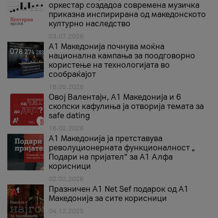
оркестар создадоа современа музичка
приказна инспирирана од македонското
културно наследство
03.07.2026
A1 Македонија почнува моќна
национална кампања за поодговорно
користење на технологијата во
сообраќајот
18.05.2026
Овој Валентајн, A1 Македонија и 6
скопски кафулиња ја отворија темата за
safe dating
16.02.2026
А1 Македонија ја претставува
револуционерната функционалност „
Подари на пријател“ за А1 Алфа
корисници
02.02.2026
Празничен A1 Net Sеf подарок од А1
Македонија за сите корисници
04.12.2025