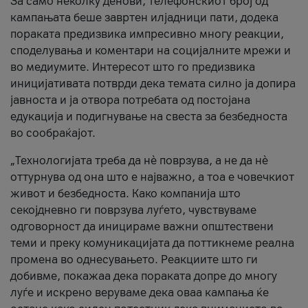
За само неколку денови, телефонскиот број од
кампањата беше завртен илјадници пати, додека
пораката предизвика импресивно многу реакции,
споделувања и коментари на социјалните мрежи и
во медиумите. Интересот што го предизвика
иницијативата потврди дека темата силно ја допира
јавноста и ја отвора потребата од постојана
едукација и подигнување на свеста за безбедноста
во сообраќајот.
„Технологијата треба да нè поврзува, а не да нè
оттурнува од она што е најважно, а тоа е човечкиот
живот и безбедноста. Како компанија што
секојдневно ги поврзува луѓето, чувствуваме
одговорност да иницираме важни општествени
теми и преку комуникацијата да поттикнеме реална
промена во однесувањето. Реакциите што ги
добивме, покажаа дека пораката допре до многу
луѓе и искрено веруваме дека оваа кампања ќе