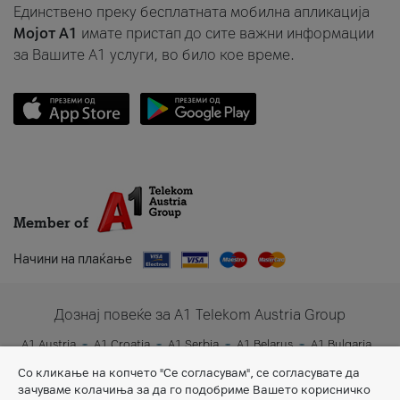
Единствено преку бесплатната мобилна апликација
Мојот A1
имате пристап до сите важни информации
за Вашите A1 услуги, во било кое време.
Member of
Начини на плаќање
Дознај повеќе за A1 Telekom Austria Group
A1 Austria
A1 Croatia
A1 Serbia
A1 Belarus
A1 Bulgaria
A1 Slovenia
A1 Digital
Со кликање на копчето "Се согласувам", се согласувате да
зачуваме колачиња за да го подобриме Вашето корисничко