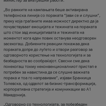
министер за внатрешни работи.
„Во рамките на кампањата беше активирана
телефонска линија со пораката “Јави се и слушни”,
преку која граѓаните имаа можност директно да ја
почувствуваат емоцијата и тежината на пораката
што стои зад иницијативата и тежината на
моментот кога еден повик останува неодговорен
засекогаш. Добиените реакции покажаа дека
пораката допре до луѓето и отвори разговор за
одговорното користење на технологијата и за
безбедноста во сообраќајот. Свесни сме дека
понекогаш токму неконвенционалниот пристап е
потребен за навистина да се слушне важната
порака и тоа го направивме”, изјави Бранкица
Толевска, од одделот за бизнис-трансформација,
корпоративна стратегија и комуникации во А1
Македонија.
„Одговорно со технологијата, за побезбеден