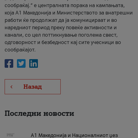
сообраќај.“ е централната порака на кампањата,
која A1 Македонија и Министерството за внатрешни
работи ќе продолжат да ја комуницираат и во
наредниот период преку повеќе активности и
канали, со цел поттикнување поголема свест,
одговорност и безбедност кај сите учесници во
сообраќајот.
Назад
Последни новости
А1 Македонија и Националниот џез