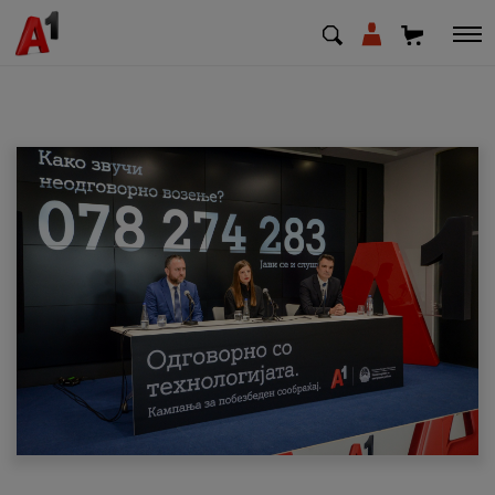
МК
EN
SQ
Приватни
Деловни
Поддршка
Надополни кредит
Плати сметка