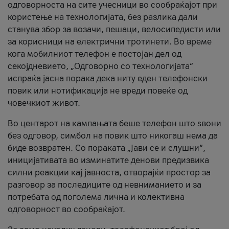
одговорноста на сите учесници во сообраќајот при
користење на технологијата, без разлика дали
станува збор за возачи, пешаци, велосипедисти или
за корисници на електрични тротинети. Во време
кога мобилниот телефон е постојан дел од
секојдневието, „Одговорно со технологијата“
испраќа јасна порака дека ниту еден телефонски
повик или нотификација не вреди повеќе од
човечкиот живот.
Во центарот на кампањата беше телефон што ѕвони
без одговор, симбол на повик што никогаш нема да
биде возвратен. Со пораката „Јави се и слушни“,
иницијативата во изминатите денови предизвика
силни реакции кај јавноста, отворајќи простор за
разговор за последиците од невниманието и за
потребата од поголема лична и колективна
одговорност во сообраќајот.