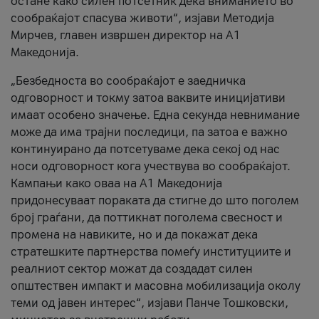
остане како силен потсетник дека вниманието во
сообраќајот спасува животи“, изјави Методија
Мирчев, главен извршен директор на А1
Македонија.
„Безбедноста во сообраќајот е заедничка
одговорност и токму затоа ваквите иницијативи
имаат особено значење. Една секунда невнимание
може да има трајни последици, па затоа е важно
континуирано да потсетуваме дека секој од нас
носи одговорност кога учествува во сообраќајот.
Кампањи како оваа на A1 Македонија
придонесуваат пораката да стигне до што поголем
број граѓани, да поттикнат поголема свесност и
промена на навиките, но и да покажат дека
стратешките партнерства помеѓу институциите и
реалниот сектор можат да создадат силен
општествен импакт и масовна мобилизација околу
теми од јавен интерес“, изјави Панче Тошковски,