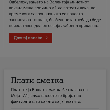
Одбележувањето на Валентајн минатиот
викенд беше причина А1 да потсети дека, во
време кога запознавањата се почесто
започнуваат онлајн, безбедноста треба да биде
неизоставен дел од секоја љубовна приказна...
Дознај повеќе
Плати сметка
Платете ја Вашата сметка без најава на
Мојот А1, само внесете го бројот на
фактурата што сакате да ја платите.