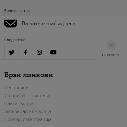
Бидете во тек
Следете нè
На почеток
Брзи линкови
Ценовници
Услови за користење
Плати сметка
Активирајте Е-сметка
Припејд регистрација