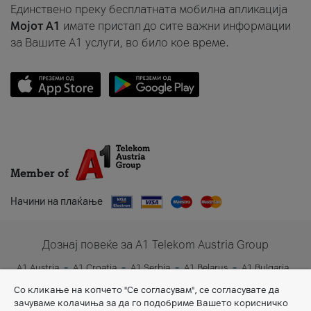
Единствено преку бесплатната мобилна апликација
Мојот A1
имате пристап до сите важни информации
за Вашите A1 услуги, во било кое време.
Member of
Начини на плаќање
Дознај повеќе за A1 Telekom Austria Group
A1 Austria
A1 Croatia
A1 Serbia
A1 Belarus
A1 Bulgaria
A1 Slovenia
A1 Digital
Со кликање на копчето "Се согласувам", се согласувате да
зачуваме колачиња за да го подобриме Вашето корисничко