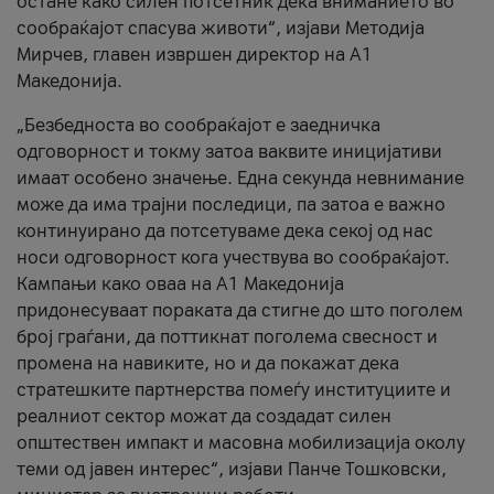
остане како силен потсетник дека вниманието во
сообраќајот спасува животи“, изјави Методија
Мирчев, главен извршен директор на А1
Македонија.
„Безбедноста во сообраќајот е заедничка
одговорност и токму затоа ваквите иницијативи
имаат особено значење. Една секунда невнимание
може да има трајни последици, па затоа е важно
континуирано да потсетуваме дека секој од нас
носи одговорност кога учествува во сообраќајот.
Кампањи како оваа на A1 Македонија
придонесуваат пораката да стигне до што поголем
број граѓани, да поттикнат поголема свесност и
промена на навиките, но и да покажат дека
стратешките партнерства помеѓу институциите и
реалниот сектор можат да создадат силен
општествен импакт и масовна мобилизација околу
теми од јавен интерес“, изјави Панче Тошковски,