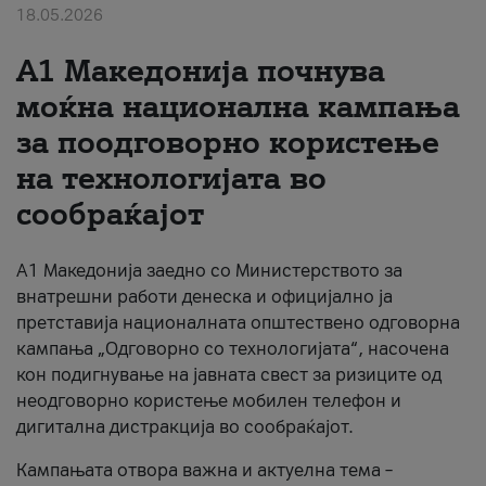
18.05.2026
За нас
A1 Македонија почнува
#ПодобарОнлајн
моќна национална кампања
за поодговорно користење
на технологијата во
сообраќајот
A1 Македонија заедно со Министерството за
внатрешни работи денеска и официјално ја
претставија националната општествено одговорна
кампања „Одговорно со технологијата“, насочена
кон подигнување на јавната свест за ризиците од
неодговорно користење мобилен телефон и
дигитална дистракција во сообраќајот.
Кампањата отвора важна и актуелна тема –