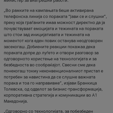
министер за внатрешни работи.
„Во рамките на кампањата беше активирана
телефонска линија со пораката “Јави се и слушни”,
преку која граѓаните имаа можност директно да ја
почувствуваат емоцијата и тежината на пораката
што стои зад иницијативата и тежината на
моментот кога еден повик останува неодговорен
засекогаш. Добиените реакции покажаа дека
пораката допре до луѓето и отвори разговор за
одговорното користење на технологијата и за
безбедноста во сообраќајот. Свесни сме дека
понекогаш токму неконвенционалниот пристап е
потребен за навистина да се слушне важната
порака и тоа го направивме”, изјави Бранкица
Толевска, од одделот за бизнис-трансформација,
корпоративна стратегија и комуникации во А1
Македонија.
„Одговорно со технологијата, за побезбеден