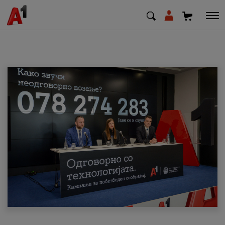
МК
EN
SQ
Приватни
Деловни
Поддршка
Надополни кредит
Плати сметка