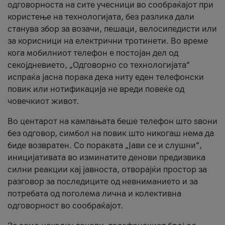
одговорноста на сите учесници во сообраќајот при
користење на технологијата, без разлика дали
станува збор за возачи, пешаци, велосипедисти или
за корисници на електрични тротинети. Во време
кога мобилниот телефон е постојан дел од
секојдневието, „Одговорно со технологијата“
испраќа јасна порака дека ниту еден телефонски
повик или нотификација не вреди повеќе од
човечкиот живот.
Во центарот на кампањата беше телефон што ѕвони
без одговор, симбол на повик што никогаш нема да
биде возвратен. Со пораката „Јави се и слушни“,
иницијативата во изминатите денови предизвика
силни реакции кај јавноста, отворајќи простор за
разговор за последиците од невниманието и за
потребата од поголема лична и колективна
одговорност во сообраќајот.