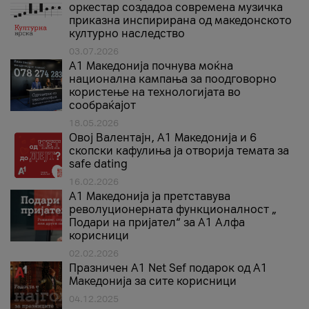
оркестар создадоа современа музичка
приказна инспирирана од македонското
културно наследство
03.07.2026
A1 Македонија почнува моќна
национална кампања за поодговорно
користење на технологијата во
сообраќајот
18.05.2026
Овој Валентајн, A1 Македонија и 6
скопски кафулиња ја отворија темата за
safe dating
16.02.2026
А1 Македонија ја претставува
револуционерната функционалност „
Подари на пријател“ за А1 Алфа
корисници
02.02.2026
Празничен A1 Net Sеf подарок од А1
Македонија за сите корисници
04.12.2025