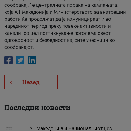
сообраќај.“ е централната порака на кампањата,
која A1 Македонија и Министерството за внатрешни
работи ќе продолжат да ја комуницираат и во
наредниот период преку повеќе активности и
канали, со цел поттикнување поголема свест,
одговорност и безбедност кај сите учесници во
сообраќајот.
Назад
Последни новости
А1 Македонија и Националниот џез