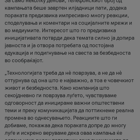
За само неколку денови, телефонскиот број од
кампањата беше завртен илјадници пати, додека
пораката предизвика импресивно многу реакции,
споделувања и коментари на социјалните мрежи и
во медиумите. Интересот што го предизвика
иницијативата потврди дека темата силно ја допира
јавноста и ја отвора потребата од постојана
едукација и подигнување на свеста за безбедноста
во сообраќајот.
„Технологијата треба да нè поврзува, а не да нè
оттурнува од она што е најважно, а тоа е човечкиот
живот и безбедноста. Како компанија што
секојдневно ги поврзува луѓето, чувствуваме
одговорност да иницираме важни општествени
теми и преку комуникацијата да поттикнеме реална
промена во однесувањето. Реакциите што ги
добивме, покажаа дека пораката допре до многу
луѓе и искрено веруваме дека оваа кампања ќе