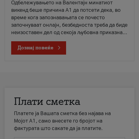
Одбележувањето на Валентајн минатиот
викенд беше причина А1 да потсети дека, во
време кога запознавањата се почесто
започнуваат онлајн, безбедноста треба да биде
неизоставен дел од секоја љубовна приказна...
Дознај повеќе
Плати сметка
Платете ја Вашата сметка без најава на
Мојот А1, само внесете го бројот на
фактурата што сакате да ја платите.