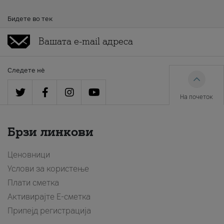
Бидете во тек
Следете нè
На почеток
Брзи линкови
Ценовници
Услови за користење
Плати сметка
Активирајте Е-сметка
Припејд регистрација