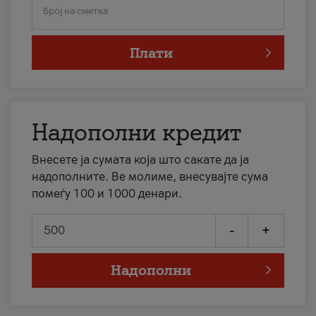
Број на сметка
Плати
Надополни кредит
Внесете ја сумата која што сакате да ја
надополните. Ве молиме, внесувајте сума
помеѓу 100 и 1000 денари.
-
+
Надополни