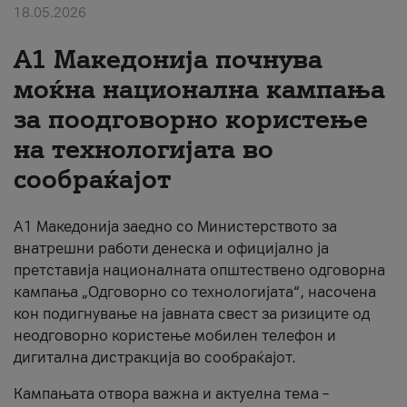
18.05.2026
За нас
A1 Македонија почнува
#ПодобарОнлајн
моќна национална кампања
за поодговорно користење
на технологијата во
сообраќајот
A1 Македонија заедно со Министерството за
внатрешни работи денеска и официјално ја
претставија националната општествено одговорна
кампања „Одговорно со технологијата“, насочена
кон подигнување на јавната свест за ризиците од
неодговорно користење мобилен телефон и
дигитална дистракција во сообраќајот.
Кампањата отвора важна и актуелна тема –