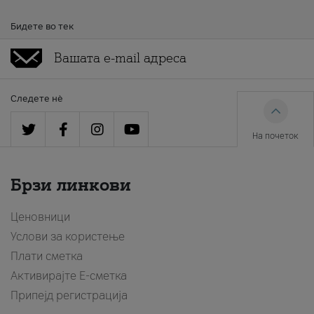
Бидете во тек
Следете нè
На почеток
Брзи линкови
Ценовници
Услови за користење
Плати сметка
Активирајте Е-сметка
Припејд регистрација