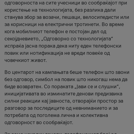
одговорноста на сите учесници во сообраќајот при
користење на технологијата, без разлика дали
станува збор за возачи, пешаци, велосипедисти или
за корисници на електрични тротинети. Во време
кога мобилниот телефон е постојан дел од
секојдневието, „Одговорно со технологијата“
испраќа јасна порака дека ниту еден телефонски
повик или нотификација не вреди повеќе од
човечкиот живот.
Во центарот на кампањата беше телефон што ѕвони
без одговор, симбол на повик што никогаш нема да
биде возвратен. Со пораката „Јави се и слушни“,
иницијативата во изминатите денови предизвика
силни реакции кај јавноста, отворајќи простор за
разговор за последиците од невниманието и за
потребата од поголема лична и колективна
одговорност во сообраќајот.