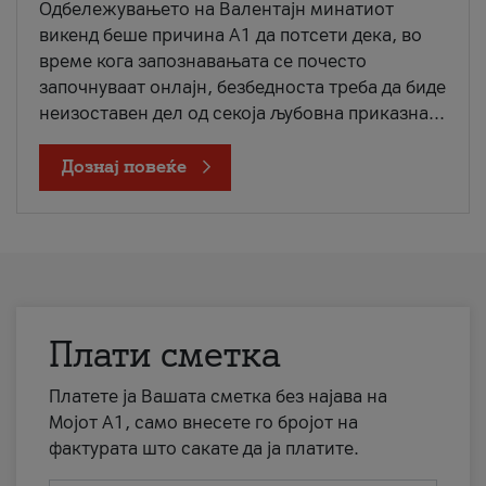
Одбележувањето на Валентајн минатиот
викенд беше причина А1 да потсети дека, во
време кога запознавањата се почесто
започнуваат онлајн, безбедноста треба да биде
неизоставен дел од секоја љубовна приказна...
Дознај повеќе
Плати сметка
Платете ја Вашата сметка без најава на
Мојот А1, само внесете го бројот на
фактурата што сакате да ја платите.