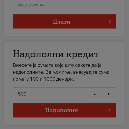
Број на сметка
Плати
Надополни кредит
Внесете ја сумата која што сакате да ја
надополните. Ве молиме, внесувајте сума
помеѓу 100 и 1000 денари.
-
+
Надополни