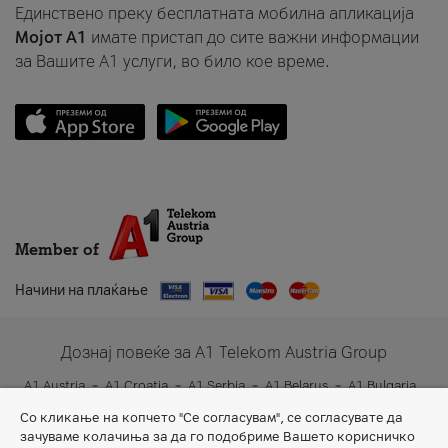
Единствено преку бесплатната мобилна апликација
Мојот A1
имате пристап до сите важни информации
за Вашите A1 услуги, во било кое време.
Member of
Начини на плаќање
Дознај повеќе за A1 Telekom Austria Group
A1 Austria
A1 Croatia
A1 Serbia
A1 Belarus
A1 Bulgaria
A1 Slovenia
A1 Digital
Со кликање на копчето "Се согласувам", се согласувате да
зачуваме колачиња за да го подобриме Вашето корисничко