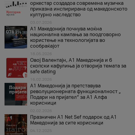
оркестар создадоа современа музичка
приказна инспирирана од македонското
културно наследство
03.07.2026
A1 Македонија почнува моќна
национална кампања за поодговорно
користење на технологијата во
сообраќајот
18.05.2026
Овој Валентајн, A1 Македонија и 6
скопски кафулиња ја отворија темата за
safe dating
16.02.2026
А1 Македонија ја претставува
револуционерната функционалност „
Подари на пријател“ за А1 Алфа
корисници
02.02.2026
Празничен A1 Net Sеf подарок од А1
Македонија за сите корисници
04.12.2025