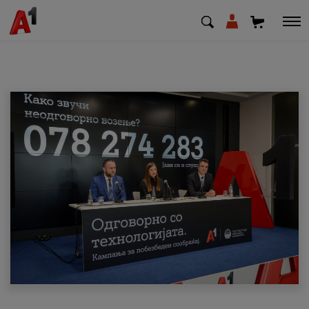
МК
EN
SQ
Приватни
Деловни
Поддршка
Надополни кредит
Плати сметка