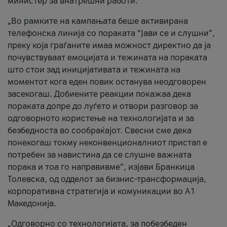
министер за внатрешни работи.
„Во рамките на кампањата беше активирана
телефонска линија со пораката “Јави се и слушни”,
преку која граѓаните имаа можност директно да ја
почувствуваат емоцијата и тежината на пораката
што стои зад иницијативата и тежината на
моментот кога еден повик останува неодговорен
засекогаш. Добиените реакции покажаа дека
пораката допре до луѓето и отвори разговор за
одговорното користење на технологијата и за
безбедноста во сообраќајот. Свесни сме дека
понекогаш токму неконвенционалниот пристап е
потребен за навистина да се слушне важната
порака и тоа го направивме”, изјави Бранкица
Толевска, од одделот за бизнис-трансформација,
корпоративна стратегија и комуникации во А1
Македонија.
„Одговорно со технологијата, за побезбеден