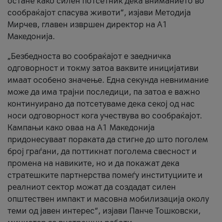
остане како силен потсетник дека вниманието во
сообраќајот спасува животи“, изјави Методија
Мирчев, главен извршен директор на А1
Македонија.
„Безбедноста во сообраќајот е заедничка
одговорност и токму затоа ваквите иницијативи
имаат особено значење. Една секунда невнимание
може да има трајни последици, па затоа е важно
континуирано да потсетуваме дека секој од нас
носи одговорност кога учествува во сообраќајот.
Кампањи како оваа на A1 Македонија
придонесуваат пораката да стигне до што поголем
број граѓани, да поттикнат поголема свесност и
промена на навиките, но и да покажат дека
стратешките партнерства помеѓу институциите и
реалниот сектор можат да создадат силен
општествен импакт и масовна мобилизација околу
теми од јавен интерес“, изјави Панче Тошковски,