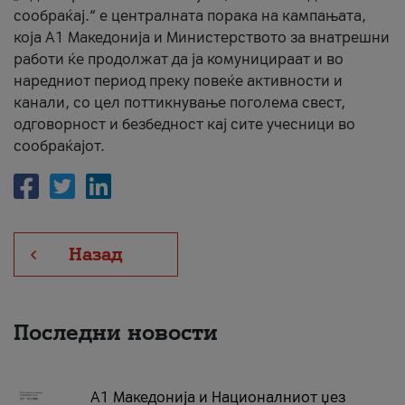
сообраќај.“ е централната порака на кампањата,
која A1 Македонија и Министерството за внатрешни
работи ќе продолжат да ја комуницираат и во
наредниот период преку повеќе активности и
канали, со цел поттикнување поголема свест,
одговорност и безбедност кај сите учесници во
сообраќајот.
Назад
Последни новости
А1 Македонија и Националниот џез