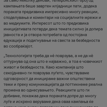
За само неколку денови, телефонскиот број од
кампањата беше завртен илјадници пати, додека
пораката предизвика импресивно многу реакции,
споделувања и коментари на социјалните мрежи и
во медиумите. Интересот што го предизвика
иницијативата потврди дека темата силно ја допира
јавноста и ја отвора потребата од постојана
едукација и подигнување на свеста за безбедноста
во сообраќајот.
„Технологијата треба да нè поврзува, а не да нè
оттурнува од она што е најважно, а тоа е човечкиот
живот и безбедноста. Како компанија што
секојдневно ги поврзува луѓето, чувствуваме
одговорност да иницираме важни општествени
теми и преку комуникацијата да поттикнеме реална
промена во однесувањето. Реакциите што ги
добивме, покажаа дека пораката допре до многу
луѓе и искрено веруваме дека оваа кампања ќе