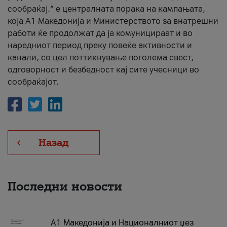
сообраќај.“ е централната порака на кампањата,
која A1 Македонија и Министерството за внатрешни
работи ќе продолжат да ја комуницираат и во
наредниот период преку повеќе активности и
канали, со цел поттикнување поголема свест,
одговорност и безбедност кај сите учесници во
сообраќајот.
Назад
Последни новости
А1 Македонија и Националниот џез