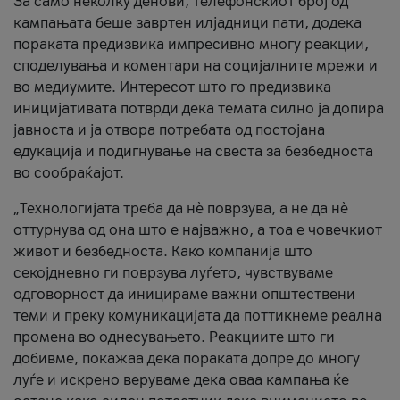
За само неколку денови, телефонскиот број од
кампањата беше завртен илјадници пати, додека
пораката предизвика импресивно многу реакции,
споделувања и коментари на социјалните мрежи и
во медиумите. Интересот што го предизвика
иницијативата потврди дека темата силно ја допира
јавноста и ја отвора потребата од постојана
едукација и подигнување на свеста за безбедноста
во сообраќајот.
„Технологијата треба да нè поврзува, а не да нè
оттурнува од она што е најважно, а тоа е човечкиот
живот и безбедноста. Како компанија што
секојдневно ги поврзува луѓето, чувствуваме
одговорност да иницираме важни општествени
теми и преку комуникацијата да поттикнеме реална
промена во однесувањето. Реакциите што ги
добивме, покажаа дека пораката допре до многу
луѓе и искрено веруваме дека оваа кампања ќе