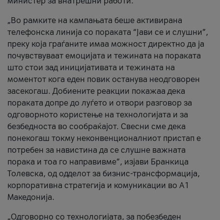
министер за внатрешни работи.
„Во рамките на кампањата беше активирана
телефонска линија со пораката “Јави се и слушни”,
преку која граѓаните имаа можност директно да ја
почувствуваат емоцијата и тежината на пораката
што стои зад иницијативата и тежината на
моментот кога еден повик останува неодговорен
засекогаш. Добиените реакции покажаа дека
пораката допре до луѓето и отвори разговор за
одговорното користење на технологијата и за
безбедноста во сообраќајот. Свесни сме дека
понекогаш токму неконвенционалниот пристап е
потребен за навистина да се слушне важната
порака и тоа го направивме”, изјави Бранкица
Толевска, од одделот за бизнис-трансформација,
корпоративна стратегија и комуникации во А1
Македонија.
„Одговорно со технологијата, за побезбеден