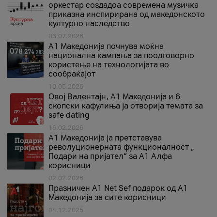
оркестар создадоа современа музичка
приказна инспирирана од македонското
културно наследство
03.07.2026
A1 Македонија почнува моќна
национална кампања за поодговорно
користење на технологијата во
сообраќајот
18.05.2026
Овој Валентајн, A1 Македонија и 6
скопски кафулиња ја отворија темата за
safe dating
16.02.2026
А1 Македонија ја претставува
револуционерната функционалност „
Подари на пријател“ за А1 Алфа
корисници
02.02.2026
Празничен A1 Net Sеf подарок од А1
Македонија за сите корисници
04.12.2025