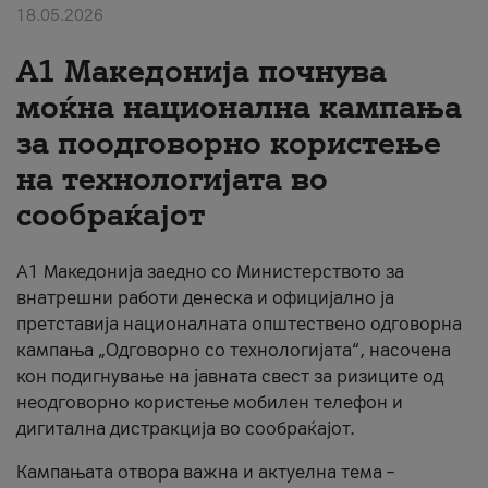
18.05.2026
За нас
A1 Македонија почнува
#ПодобарОнлајн
моќна национална кампања
за поодговорно користење
на технологијата во
сообраќајот
A1 Македонија заедно со Министерството за
внатрешни работи денеска и официјално ја
претставија националната општествено одговорна
кампања „Одговорно со технологијата“, насочена
кон подигнување на јавната свест за ризиците од
неодговорно користење мобилен телефон и
дигитална дистракција во сообраќајот.
Кампањата отвора важна и актуелна тема –