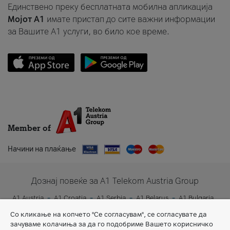
Единствено преку бесплатната мобилна апликација
Мојот A1
имате пристап до сите важни информации
за Вашите A1 услуги, во било кое време.
Member of
Начини на плаќање
Дознај повеќе за A1 Telekom Austria Group
A1 Austria
A1 Croatia
A1 Serbia
A1 Belarus
A1 Bulgaria
A1 Slovenia
A1 Digital
Со кликање на копчето "Се согласувам", се согласувате да
зачуваме колачиња за да го подобриме Вашето корисничко