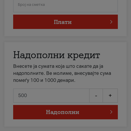
Број на сметка
Плати
Надополни кредит
Внесете ја сумата која што сакате да ја
надополните. Ве молиме, внесувајте сума
помеѓу 100 и 1000 денари.
-
+
Надополни