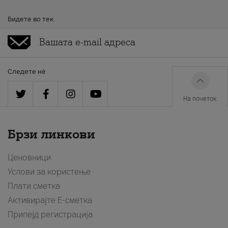
Бидете во тек
Следете нè
На почеток
Брзи линкови
Ценовници
Услови за користење
Плати сметка
Активирајте Е-сметка
Припејд регистрација