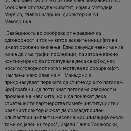
остане како силен потсетник дека вниманието во
сообраќајот спасува животи“, изјави Методија
Мирчев, главен извршен директор на А1
Македонија.
„Безбедноста во сообраќајот е заедничка
одговорност и токму затоа ваквите иницијативи
имаат особено значење. Една секунда невнимание
може да има трајни последици, па затоа е важно
континуирано да потсетуваме дека секој од нас
носи одговорност кога учествува во сообраќајот.
Кампањи како оваа на A1 Македонија
придонесуваат пораката да стигне до што поголем
број граѓани, да поттикнат поголема свесност и
промена на навиките, но и да покажат дека
стратешките партнерства помеѓу институциите и
реалниот сектор можат да создадат силен
општествен импакт и масовна мобилизација околу
теми од јавен интерес“, изјави Панче Тошковски,