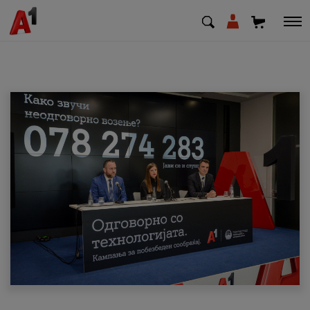
МК
EN
SQ
Приватни
Деловни
Поддршка
Надополни кредит
Плати сметка