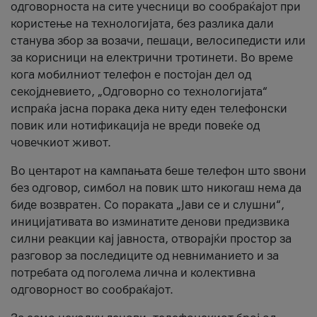
одговорноста на сите учесници во сообраќајот при
користење на технологијата, без разлика дали
станува збор за возачи, пешаци, велосипедисти или
за корисници на електрични тротинети. Во време
кога мобилниот телефон е постојан дел од
секојдневието, „Одговорно со технологијата“
испраќа јасна порака дека ниту еден телефонски
повик или нотификација не вреди повеќе од
човечкиот живот.
Во центарот на кампањата беше телефон што ѕвони
без одговор, симбол на повик што никогаш нема да
биде возвратен. Со пораката „Јави се и слушни“,
иницијативата во изминатите денови предизвика
силни реакции кај јавноста, отворајќи простор за
разговор за последиците од невниманието и за
потребата од поголема лична и колективна
одговорност во сообраќајот.