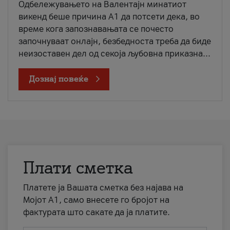
Одбележувањето на Валентајн минатиот
викенд беше причина А1 да потсети дека, во
време кога запознавањата се почесто
започнуваат онлајн, безбедноста треба да биде
неизоставен дел од секоја љубовна приказна...
Дознај повеќе
Плати сметка
Платете ја Вашата сметка без најава на
Мојот А1, само внесете го бројот на
фактурата што сакате да ја платите.