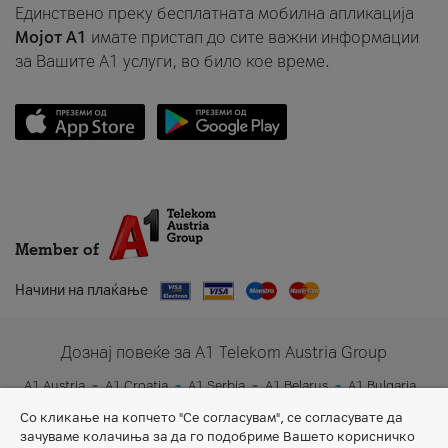
Единствено преку бесплатната мобилна апликација
Мојот A1
имате пристап до сите важни информации
за Вашите A1 услуги, во било кое време.
Member of
Начини на плаќање
Дознај повеќе за A1 Telekom Austria Group
A1 Austria
A1 Croatia
A1 Serbia
A1 Belarus
A1 Bulgaria
A1 Slovenia
A1 Digital
Со кликање на копчето "Се согласувам", се согласувате да
зачуваме колачиња за да го подобриме Вашето корисничко