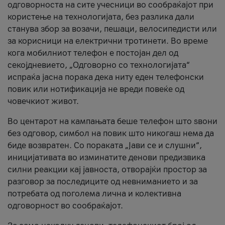
одговорноста на сите учесници во сообраќајот при
користење на технологијата, без разлика дали
станува збор за возачи, пешаци, велосипедисти или
за корисници на електрични тротинети. Во време
кога мобилниот телефон е постојан дел од
секојдневието, „Одговорно со технологијата“
испраќа јасна порака дека ниту еден телефонски
повик или нотификација не вреди повеќе од
човечкиот живот.
Во центарот на кампањата беше телефон што ѕвони
без одговор, симбол на повик што никогаш нема да
биде возвратен. Со пораката „Јави се и слушни“,
иницијативата во изминатите денови предизвика
силни реакции кај јавноста, отворајќи простор за
разговор за последиците од невниманието и за
потребата од поголема лична и колективна
одговорност во сообраќајот.