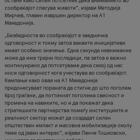
остане како силен потсетник дека вниманието во
сообраќајот спасува животи“, изјави Методија
Мирчев, главен извршен директор на А1
Македонија.
„Безбедноста во сообраќајот е заедничка
одговорност и токму затоа ваквите иницијативи
имаат особено значење. Една секунда невнимание
може да има трајни последици, па затоа е важно
континуирано да потсетуваме дека секој од нас
носи одговорност кога учествува во сообраќајот.
Кампањи како оваа на A1 Македонија
придонесуваат пораката да стигне до што поголем
број граѓани, да поттикнат поголема свесност и
промена на навиките, но и да покажат дека
стратешките партнерства помеѓу институциите и
реалниот сектор можат да создадат силен
општествен импакт и масовна мобилизација околу
теми од јавен интерес“, изјави Панче Тошковски,