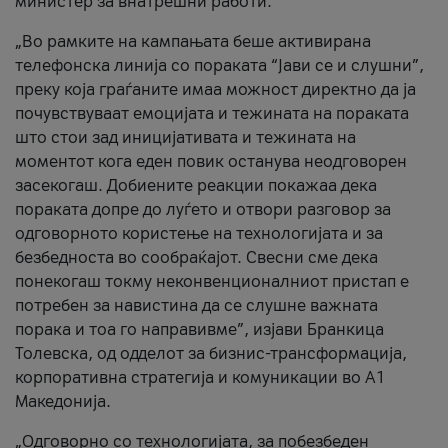
министер за внатрешни работи.
„Во рамките на кампањата беше активирана
телефонска линија со пораката “Јави се и слушни”,
преку која граѓаните имаа можност директно да ја
почувствуваат емоцијата и тежината на пораката
што стои зад иницијативата и тежината на
моментот кога еден повик останува неодговорен
засекогаш. Добиените реакции покажаа дека
пораката допре до луѓето и отвори разговор за
одговорното користење на технологијата и за
безбедноста во сообраќајот. Свесни сме дека
понекогаш токму неконвенционалниот пристап е
потребен за навистина да се слушне важната
порака и тоа го направивме”, изјави Бранкица
Толевска, од одделот за бизнис-трансформација,
корпоративна стратегија и комуникации во А1
Македонија.
„Одговорно со технологијата, за побезбеден