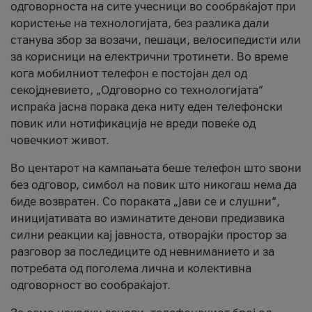
одговорноста на сите учесници во сообраќајот при
користење на технологијата, без разлика дали
станува збор за возачи, пешаци, велосипедисти или
за корисници на електрични тротинети. Во време
кога мобилниот телефон е постојан дел од
секојдневието, „Одговорно со технологијата“
испраќа јасна порака дека ниту еден телефонски
повик или нотификација не вреди повеќе од
човечкиот живот.
Во центарот на кампањата беше телефон што ѕвони
без одговор, симбол на повик што никогаш нема да
биде возвратен. Со пораката „Јави се и слушни“,
иницијативата во изминатите денови предизвика
силни реакции кај јавноста, отворајќи простор за
разговор за последиците од невниманието и за
потребата од поголема лична и колективна
одговорност во сообраќајот.