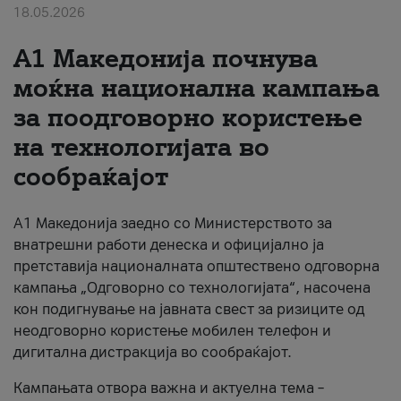
18.05.2026
За нас
A1 Македонија почнува
#ПодобарОнлајн
моќна национална кампања
за поодговорно користење
на технологијата во
сообраќајот
A1 Македонија заедно со Министерството за
внатрешни работи денеска и официјално ја
претставија националната општествено одговорна
кампања „Одговорно со технологијата“, насочена
кон подигнување на јавната свест за ризиците од
неодговорно користење мобилен телефон и
дигитална дистракција во сообраќајот.
Кампањата отвора важна и актуелна тема –