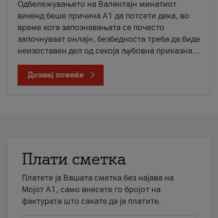
Одбележувањето на Валентајн минатиот
викенд беше причина А1 да потсети дека, во
време кога запознавањата се почесто
започнуваат онлајн, безбедноста треба да биде
неизоставен дел од секоја љубовна приказна...
Дознај повеќе
Плати сметка
Платете ја Вашата сметка без најава на
Мојот А1, само внесете го бројот на
фактурата што сакате да ја платите.