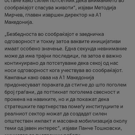
остане како силен потсетник дека вниманието во
сообраќајот спасува животи“, изјави Методија
Мирчев, главен извршен директор на А1
Македонија.
„Безбедноста во сообраќајот е заедничка
одговорност и токму затоа ваквите иницијативи
имаат особено значење. Една секунда невнимание
може да има трајни последици, па затоа е важно
континуирано да потсетуваме дека секој од нас
носи одговорност кога учествува во сообраќајот.
Кампањи како оваа на A1 Македонија
придонесуваат пораката да стигне до што поголем
број граѓани, да поттикнат поголема свесност и
промена на навиките, но и да покажат дека
стратешките партнерства помеѓу институциите и
реалниот сектор можат да создадат силен
општествен импакт и масовна мобилизација околу
теми од јавен интерес“, изјави Панче Тошковски,