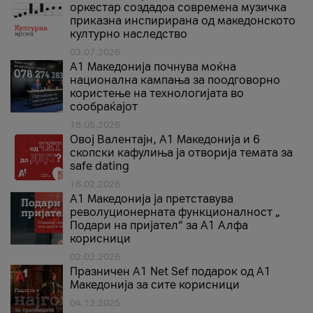
оркестар создадоа современа музичка
приказна инспирирана од македонското
културно наследство
03.07.2026
A1 Македонија почнува моќна
национална кампања за поодговорно
користење на технологијата во
сообраќајот
18.05.2026
Овој Валентајн, A1 Македонија и 6
скопски кафулиња ја отворија темата за
safe dating
16.02.2026
А1 Македонија ја претставува
револуционерната функционалност „
Подари на пријател“ за А1 Алфа
корисници
02.02.2026
Празничен A1 Net Sеf подарок од А1
Македонија за сите корисници
04.12.2025