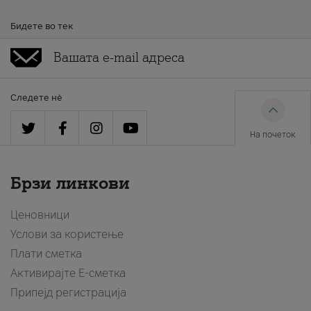
Бидете во тек
Следете нè
На почеток
Брзи линкови
Ценовници
Услови за користење
Плати сметка
Активирајте Е-сметка
Припејд регистрација