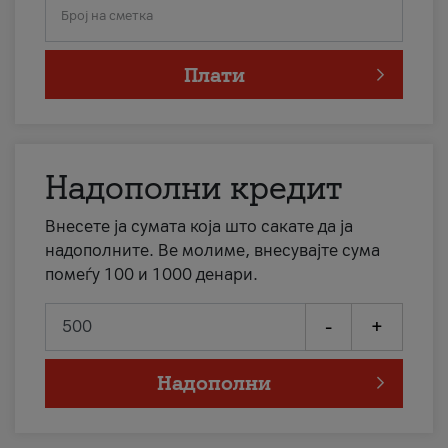
Број на сметка
Плати
Надополни кредит
Внесете ја сумата која што сакате да ја
надополните. Ве молиме, внесувајте сума
помеѓу 100 и 1000 денари.
-
+
Надополни