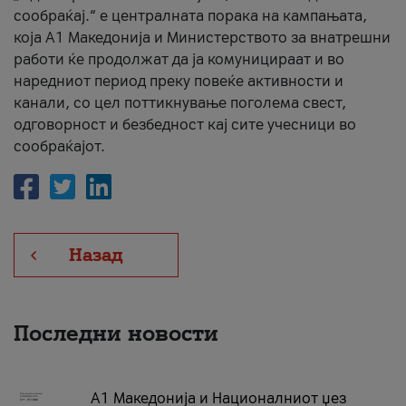
сообраќај.“ е централната порака на кампањата,
која A1 Македонија и Министерството за внатрешни
работи ќе продолжат да ја комуницираат и во
наредниот период преку повеќе активности и
канали, со цел поттикнување поголема свест,
одговорност и безбедност кај сите учесници во
сообраќајот.
Назад
Последни новости
А1 Македонија и Националниот џез