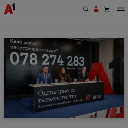
МК
EN
SQ
Приватни
Деловни
Поддршка
Надополни кредит
Плати сметка