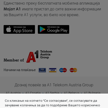
Единствено преку бесплатната мобилна апликација
Мојот A1
имате пристап до сите важни информации
за Вашите A1 услуги, во било кое време.
Member of
Начини на плаќање
Дознај повеќе за A1 Telekom Austria Group
A1 Austria
A1 Croatia
A1 Serbia
A1 Belarus
A1 Bulgaria
A1 Slovenia
A1 Digital
Со кликање на копчето "Се согласувам", се согласувате да
зачуваме колачиња за да го подобриме Вашето корисничко