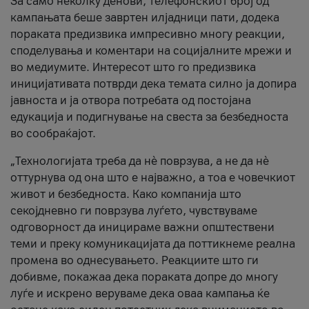
За само неколку денови, телефонскиот број од
кампањата беше завртен илјадници пати, додека
пораката предизвика импресивно многу реакции,
споделувања и коментари на социјалните мрежи и
во медиумите. Интересот што го предизвика
иницијативата потврди дека темата силно ја допира
јавноста и ја отвора потребата од постојана
едукација и подигнување на свеста за безбедноста
во сообраќајот.
„Технологијата треба да нè поврзува, а не да нè
оттурнува од она што е најважно, а тоа е човечкиот
живот и безбедноста. Како компанија што
секојдневно ги поврзува луѓето, чувствуваме
одговорност да иницираме важни општествени
теми и преку комуникацијата да поттикнеме реална
промена во однесувањето. Реакциите што ги
добивме, покажаа дека пораката допре до многу
луѓе и искрено веруваме дека оваа кампања ќе