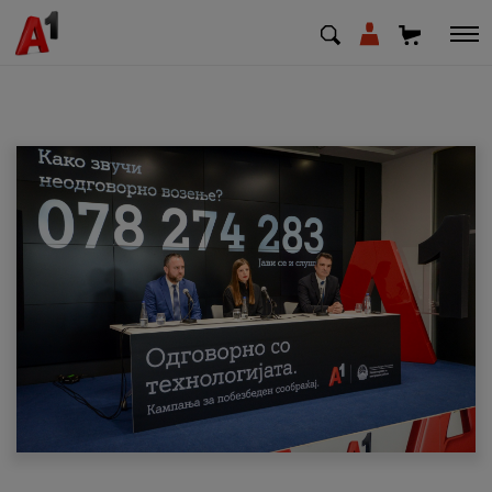
МК
EN
SQ
Приватни
Деловни
Поддршка
Надополни кредит
Плати сметка