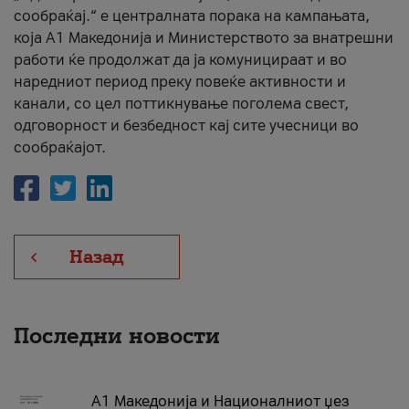
сообраќај.“ е централната порака на кампањата,
која A1 Македонија и Министерството за внатрешни
работи ќе продолжат да ја комуницираат и во
наредниот период преку повеќе активности и
канали, со цел поттикнување поголема свест,
одговорност и безбедност кај сите учесници во
сообраќајот.
Назад
Последни новости
А1 Македонија и Националниот џез