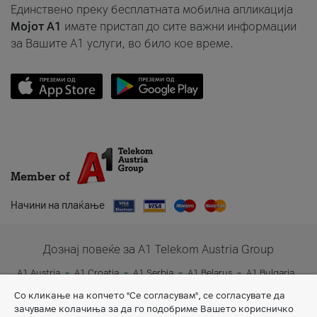
Единствено преку бесплатната мобилна апликација
Мојот A1
имате пристап до сите важни информации
за Вашите A1 услуги, во било кое време.
Member of
Начини на плаќање
Дознај повеќе за A1 Telekom Austria Group
A1 Austria
A1 Croatia
A1 Serbia
A1 Belarus
A1 Bulgaria
A1 Slovenia
A1 Digital
Со кликање на копчето "Се согласувам", се согласувате да
зачуваме колачиња за да го подобриме Вашето корисничко