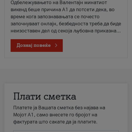
Одбележувањето на Валентајн минатиот
викенд беше причина А1 да потсети дека, во
време кога запознавањата се почесто
започнуваат онлајн, безбедноста треба да биде
неизоставен дел од секоја љубовна приказна...
Дознај повеќе
Плати сметка
Платете ја Вашата сметка без најава на
Мојот А1, само внесете го бројот на
фактурата што сакате да ја платите.