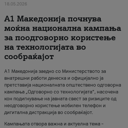
18.05.2026
За нас
A1 Македонија почнува
#ПодобарОнлајн
моќна национална кампања
за поодговорно користење
на технологијата во
сообраќајот
A1 Македонија заедно со Министерството за
внатрешни работи денеска и официјално ја
претставија националната општествено одговорна
кампања „Одговорно со технологијата“, насочена
кон подигнување на јавната свест за ризиците од
неодговорно користење мобилен телефон и
дигитална дистракција во сообраќајот.
Кампањата отвора важна и актуелна тема –