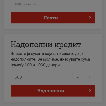
Број на сметка
Плати
Надополни кредит
Внесете ја сумата која што сакате да ја
надополните. Ве молиме, внесувајте сума
помеѓу 100 и 1000 денари.
-
+
Надополни