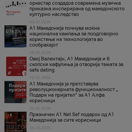
оркестар создадоа современа музичка
приказна инспирирана од македонското
културно наследство
03.07.2026
A1 Македонија почнува моќна
национална кампања за поодговорно
користење на технологијата во
сообраќајот
18.05.2026
Овој Валентајн, A1 Македонија и 6
скопски кафулиња ја отворија темата за
safe dating
16.02.2026
А1 Македонија ја претставува
револуционерната функционалност „
Подари на пријател“ за А1 Алфа
корисници
02.02.2026
Празничен A1 Net Sеf подарок од А1
Македонија за сите корисници
04.12.2025