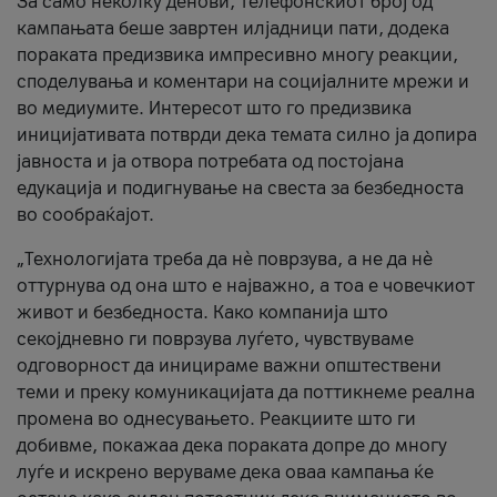
За само неколку денови, телефонскиот број од
кампањата беше завртен илјадници пати, додека
пораката предизвика импресивно многу реакции,
споделувања и коментари на социјалните мрежи и
во медиумите. Интересот што го предизвика
иницијативата потврди дека темата силно ја допира
јавноста и ја отвора потребата од постојана
едукација и подигнување на свеста за безбедноста
во сообраќајот.
„Технологијата треба да нè поврзува, а не да нè
оттурнува од она што е најважно, а тоа е човечкиот
живот и безбедноста. Како компанија што
секојдневно ги поврзува луѓето, чувствуваме
одговорност да иницираме важни општествени
теми и преку комуникацијата да поттикнеме реална
промена во однесувањето. Реакциите што ги
добивме, покажаа дека пораката допре до многу
луѓе и искрено веруваме дека оваа кампања ќе