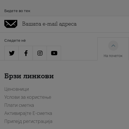
Бидете во тек
Следете нè
На почеток
Брзи линкови
Ценовници
Услови за користење
Плати сметка
Активирајте Е-сметка
Припејд регистрација