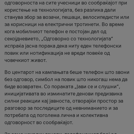
одговорноста на сите учесници во сообраќајот при
користење на технологијата, без разлика дали
станува збор за возачи, пешаци, велосипедисти или
за корисници на електрични тротинети. Во време
кога мобилниот телефон е постојан дел од
секојдневието, „Одговорно со технологијата“
испраќа јасна порака дека ниту еден телефонски
повик или нотификација не вреди повеќе од
човечкиот живот.
Во центарот на кампањата беше телефон што ѕвони
без одговор, симбол на повик што никогаш нема да
биде возвратен. Со пораката „Јави се и слушни“,
иницијативата во изминатите денови предизвика
силни реакции кај јавноста, отворајќи простор за
разговор за последиците од невниманието и за
потребата од поголема лична и колективна
одговорност во сообраќајот.