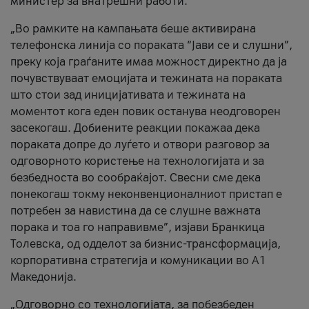
министер за внатрешни работи.
„Во рамките на кампањата беше активирана
телефонска линија со пораката “Јави се и слушни”,
преку која граѓаните имаа можност директно да ја
почувствуваат емоцијата и тежината на пораката
што стои зад иницијативата и тежината на
моментот кога еден повик останува неодговорен
засекогаш. Добиените реакции покажаа дека
пораката допре до луѓето и отвори разговор за
одговорното користење на технологијата и за
безбедноста во сообраќајот. Свесни сме дека
понекогаш токму неконвенционалниот пристап е
потребен за навистина да се слушне важната
порака и тоа го направивме”, изјави Бранкица
Толевска, од одделот за бизнис-трансформација,
корпоративна стратегија и комуникации во А1
Македонија.
„Одговорно со технологијата, за побезбеден