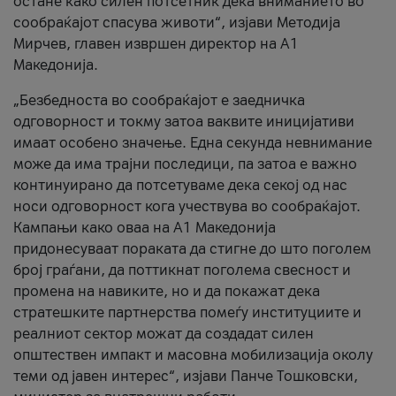
остане како силен потсетник дека вниманието во
сообраќајот спасува животи“, изјави Методија
Мирчев, главен извршен директор на А1
Македонија.
„Безбедноста во сообраќајот е заедничка
одговорност и токму затоа ваквите иницијативи
имаат особено значење. Една секунда невнимание
може да има трајни последици, па затоа е важно
континуирано да потсетуваме дека секој од нас
носи одговорност кога учествува во сообраќајот.
Кампањи како оваа на A1 Македонија
придонесуваат пораката да стигне до што поголем
број граѓани, да поттикнат поголема свесност и
промена на навиките, но и да покажат дека
стратешките партнерства помеѓу институциите и
реалниот сектор можат да создадат силен
општествен импакт и масовна мобилизација околу
теми од јавен интерес“, изјави Панче Тошковски,