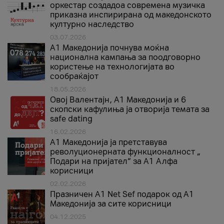
оркестар создадоа современа музичка
приказна инспирирана од македонското
културно наследство
03.07.2026
A1 Македонија почнува моќна
национална кампања за поодговорно
користење на технологијата во
сообраќајот
18.05.2026
Овој Валентајн, A1 Македонија и 6
скопски кафулиња ја отворија темата за
safe dating
16.02.2026
А1 Македонија ја претставува
револуционерната функционалност „
Подари на пријател“ за А1 Алфа
корисници
02.02.2026
Празничен A1 Net Sеf подарок од А1
Македонија за сите корисници
04.12.2025