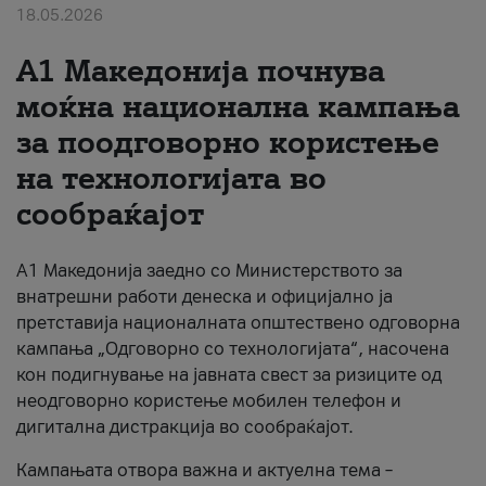
18.05.2026
За нас
A1 Македонија почнува
#ПодобарОнлајн
моќна национална кампања
за поодговорно користење
на технологијата во
сообраќајот
A1 Македонија заедно со Министерството за
внатрешни работи денеска и официјално ја
претставија националната општествено одговорна
кампања „Одговорно со технологијата“, насочена
кон подигнување на јавната свест за ризиците од
неодговорно користење мобилен телефон и
дигитална дистракција во сообраќајот.
Кампањата отвора важна и актуелна тема –