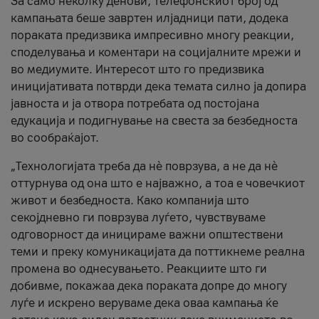
За само неколку денови, телефонскиот број од
кампањата беше завртен илјадници пати, додека
пораката предизвика импресивно многу реакции,
споделувања и коментари на социјалните мрежи и
во медиумите. Интересот што го предизвика
иницијативата потврди дека темата силно ја допира
јавноста и ја отвора потребата од постојана
едукација и подигнување на свеста за безбедноста
во сообраќајот.
„Технологијата треба да нè поврзува, а не да нè
оттурнува од она што е најважно, а тоа е човечкиот
живот и безбедноста. Како компанија што
секојдневно ги поврзува луѓето, чувствуваме
одговорност да иницираме важни општествени
теми и преку комуникацијата да поттикнеме реална
промена во однесувањето. Реакциите што ги
добивме, покажаа дека пораката допре до многу
луѓе и искрено веруваме дека оваа кампања ќе