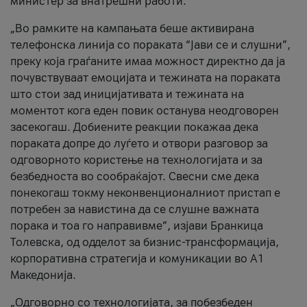
министер за внатрешни работи.
„Во рамките на кампањата беше активирана
телефонска линија со пораката “Јави се и слушни”,
преку која граѓаните имаа можност директно да ја
почувствуваат емоцијата и тежината на пораката
што стои зад иницијативата и тежината на
моментот кога еден повик останува неодговорен
засекогаш. Добиените реакции покажаа дека
пораката допре до луѓето и отвори разговор за
одговорното користење на технологијата и за
безбедноста во сообраќајот. Свесни сме дека
понекогаш токму неконвенционалниот пристап е
потребен за навистина да се слушне важната
порака и тоа го направивме”, изјави Бранкица
Толевска, од одделот за бизнис-трансформација,
корпоративна стратегија и комуникации во А1
Македонија.
„Одговорно со технологијата, за побезбеден