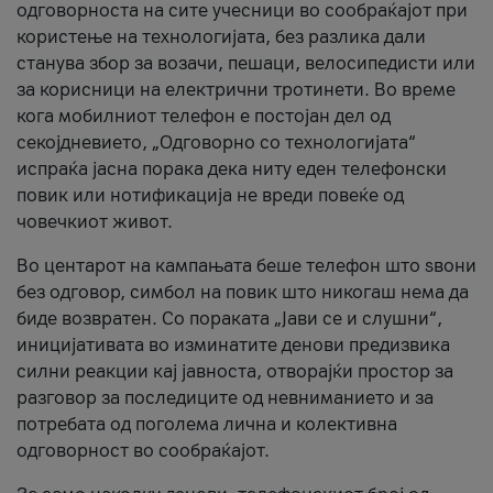
одговорноста на сите учесници во сообраќајот при
користење на технологијата, без разлика дали
станува збор за возачи, пешаци, велосипедисти или
за корисници на електрични тротинети. Во време
кога мобилниот телефон е постојан дел од
секојдневието, „Одговорно со технологијата“
испраќа јасна порака дека ниту еден телефонски
повик или нотификација не вреди повеќе од
човечкиот живот.
Во центарот на кампањата беше телефон што ѕвони
без одговор, симбол на повик што никогаш нема да
биде возвратен. Со пораката „Јави се и слушни“,
иницијативата во изминатите денови предизвика
силни реакции кај јавноста, отворајќи простор за
разговор за последиците од невниманието и за
потребата од поголема лична и колективна
одговорност во сообраќајот.