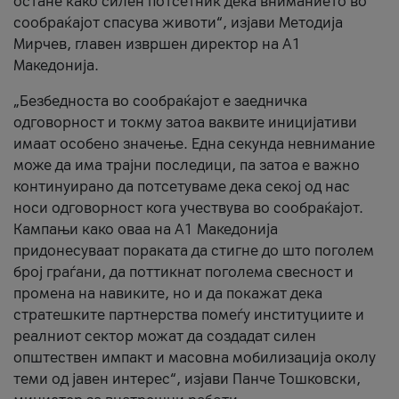
остане како силен потсетник дека вниманието во
сообраќајот спасува животи“, изјави Методија
Мирчев, главен извршен директор на А1
Македонија.
„Безбедноста во сообраќајот е заедничка
одговорност и токму затоа ваквите иницијативи
имаат особено значење. Една секунда невнимание
може да има трајни последици, па затоа е важно
континуирано да потсетуваме дека секој од нас
носи одговорност кога учествува во сообраќајот.
Кампањи како оваа на A1 Македонија
придонесуваат пораката да стигне до што поголем
број граѓани, да поттикнат поголема свесност и
промена на навиките, но и да покажат дека
стратешките партнерства помеѓу институциите и
реалниот сектор можат да создадат силен
општествен импакт и масовна мобилизација околу
теми од јавен интерес“, изјави Панче Тошковски,