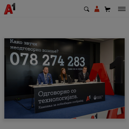
МК
EN
SQ
Приватни
Деловни
Поддршка
Надополни кредит
Плати сметка