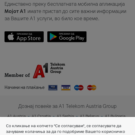
Единствено преку бесплатната мобилна апликација
Мојот A1
имате пристап до сите важни информации
за Вашите A1 услуги, во било кое време.
Member of
Начини на плаќање
Дознај повеќе за A1 Telekom Austria Group
A1 Austria
A1 Croatia
A1 Serbia
A1 Belarus
A1 Bulgaria
A1 Slovenia
A1 Digital
Со кликање на копчето "Се согласувам", се согласувате да
зачуваме колачиња за да го подобриме Вашето корисничко