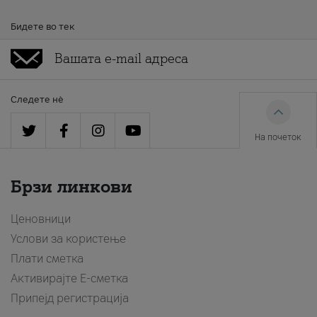
Бидете во тек
Следете нè
На почеток
Брзи линкови
Ценовници
Услови за користење
Плати сметка
Активирајте Е-сметка
Припејд регистрација