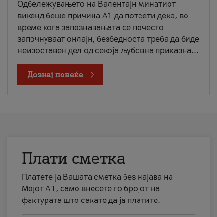
Одбележувањето на Валентајн минатиот
викенд беше причина А1 да потсети дека, во
време кога запознавањата се почесто
започнуваат онлајн, безбедноста треба да биде
неизоставен дел од секоја љубовна приказна...
Дознај повеќе
Плати сметка
Платете ја Вашата сметка без најава на
Мојот А1, само внесете го бројот на
фактурата што сакате да ја платите.