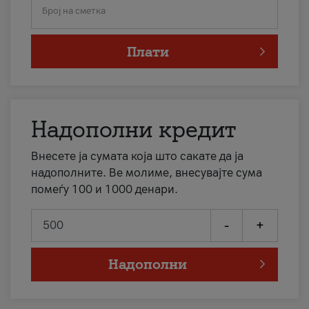
Број на сметка
Плати
Надополни кредит
Внесете ја сумата која што сакате да ја
надополните. Ве молиме, внесувајте сума
помеѓу 100 и 1000 денари.
-
+
Надополни