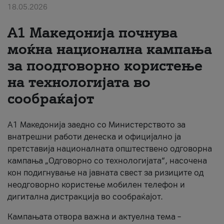
18.05.2026
За нас
A1 Македонија почнува
#ПодобарОнлајн
моќна национална кампања
за поодговорно користење
на технологијата во
сообраќајот
A1 Македонија заедно со Министерството за
внатрешни работи денеска и официјално ја
претставија националната општествено одговорна
кампања „Одговорно со технологијата“, насочена
кон подигнување на јавната свест за ризиците од
неодговорно користење мобилен телефон и
дигитална дистракција во сообраќајот.
Кампањата отвора важна и актуелна тема –