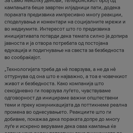
За само неколку денови, телефонскиот број од
кампањата беше завртен илјадници пати, додека
пораката предизвика импресивно многу реакции,
споделувања и коментари на социјалните мрежи и
во медиумите. Интересот што го предизвика
иницијативата потврди дека темата силно ја допира
јавноста и ја отвора потребата од постојана
едукација и подигнување на свеста за безбедноста
во сообраќајот.
„Технологијата треба да нè поврзува, а не да нè
оттурнува од она што е најважно, а тоа е човечкиот
живот и безбедноста. Како компанија што
секојдневно ги поврзува луѓето, чувствуваме
одговорност да иницираме важни општествени
теми и преку комуникацијата да поттикнеме реална
промена во однесувањето. Реакциите што ги
добивме, покажаа дека пораката допре до многу
луѓе и искрено веруваме дека оваа кампања ќе