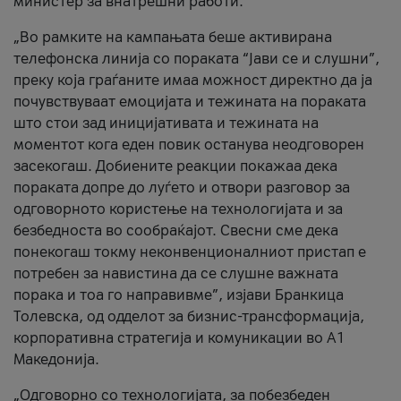
министер за внатрешни работи.
„Во рамките на кампањата беше активирана
телефонска линија со пораката “Јави се и слушни”,
преку која граѓаните имаа можност директно да ја
почувствуваат емоцијата и тежината на пораката
што стои зад иницијативата и тежината на
моментот кога еден повик останува неодговорен
засекогаш. Добиените реакции покажаа дека
пораката допре до луѓето и отвори разговор за
одговорното користење на технологијата и за
безбедноста во сообраќајот. Свесни сме дека
понекогаш токму неконвенционалниот пристап е
потребен за навистина да се слушне важната
порака и тоа го направивме”, изјави Бранкица
Толевска, од одделот за бизнис-трансформација,
корпоративна стратегија и комуникации во А1
Македонија.
„Одговорно со технологијата, за побезбеден