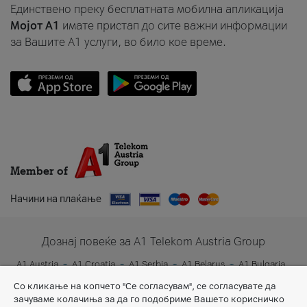
Единствено преку бесплатната мобилна апликација
Мојот A1
имате пристап до сите важни информации
за Вашите A1 услуги, во било кое време.
Member of
Начини на плаќање
Дознај повеќе за A1 Telekom Austria Group
A1 Austria
A1 Croatia
A1 Serbia
A1 Belarus
A1 Bulgaria
A1 Slovenia
A1 Digital
Со кликање на копчето "Се согласувам", се согласувате да
зачуваме колачиња за да го подобриме Вашето корисничко