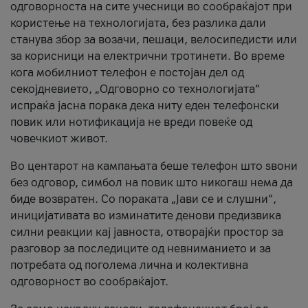
одговорноста на сите учесници во сообраќајот при
користење на технологијата, без разлика дали
станува збор за возачи, пешаци, велосипедисти или
за корисници на електрични тротинети. Во време
кога мобилниот телефон е постојан дел од
секојдневието, „Одговорно со технологијата“
испраќа јасна порака дека ниту еден телефонски
повик или нотификација не вреди повеќе од
човечкиот живот.
Во центарот на кампањата беше телефон што ѕвони
без одговор, симбол на повик што никогаш нема да
биде возвратен. Со пораката „Јави се и слушни“,
иницијативата во изминатите денови предизвика
силни реакции кај јавноста, отворајќи простор за
разговор за последиците од невниманието и за
потребата од поголема лична и колективна
одговорност во сообраќајот.