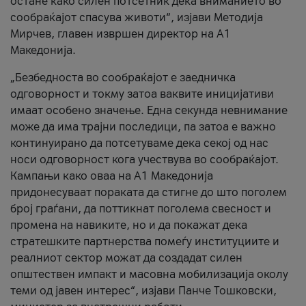
остане како силен потсетник дека вниманието во
сообраќајот спасува животи“, изјави Методија
Мирчев, главен извршен директор на А1
Македонија.
„Безбедноста во сообраќајот е заедничка
одговорност и токму затоа ваквите иницијативи
имаат особено значење. Една секунда невнимание
може да има трајни последици, па затоа е важно
континуирано да потсетуваме дека секој од нас
носи одговорност кога учествува во сообраќајот.
Кампањи како оваа на A1 Македонија
придонесуваат пораката да стигне до што поголем
број граѓани, да поттикнат поголема свесност и
промена на навиките, но и да покажат дека
стратешките партнерства помеѓу институциите и
реалниот сектор можат да создадат силен
општествен импакт и масовна мобилизација околу
теми од јавен интерес“, изјави Панче Тошковски,