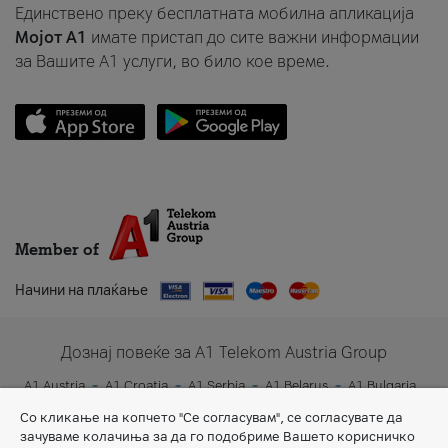
Единствено преку бесплатната мобилна апликација
Мојот A1
имате пристап до сите важни информации
за Вашите A1 услуги, во било кое време.
Member of
Начини на плаќање
Дознај повеќе за A1 Telekom Austria Group
A1 Austria
A1 Croatia
A1 Serbia
A1 Belarus
A1 Bulgaria
A1 Slovenia
A1 Digital
Со кликање на копчето "Се согласувам", се согласувате да
зачуваме колачиња за да го подобриме Вашето корисничко