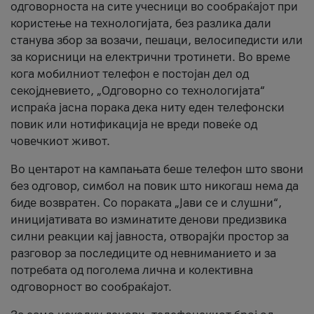
одговорноста на сите учесници во сообраќајот при
користење на технологијата, без разлика дали
станува збор за возачи, пешаци, велосипедисти или
за корисници на електрични тротинети. Во време
кога мобилниот телефон е постојан дел од
секојдневието, „Одговорно со технологијата“
испраќа јасна порака дека ниту еден телефонски
повик или нотификација не вреди повеќе од
човечкиот живот.
Во центарот на кампањата беше телефон што ѕвони
без одговор, симбол на повик што никогаш нема да
биде возвратен. Со пораката „Јави се и слушни“,
иницијативата во изминатите денови предизвика
силни реакции кај јавноста, отворајќи простор за
разговор за последиците од невниманието и за
потребата од поголема лична и колективна
одговорност во сообраќајот.