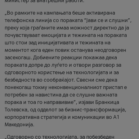
министер за внатрешни работи.
„Во рамките на кампањата беше активирана
телефонска линија со пораката “Јави се и слушни”,
преку која граѓаните имаа можност директно да ја
почувствуваат емоцијата и тежината на пораката
што стои зад иницијативата и тежината на
моментот кога еден повик останува неодговорен
засекогаш. Добиените реакции покажаа дека
пораката допре до луѓето и отвори разговор за
одговорното користење на технологијата и за
безбедноста во сообраќајот. Свесни сме дека
понекогаш токму неконвенционалниот пристап е
потребен за навистина да се слушне важната
порака и тоа го направивме”, изјави Бранкица
Толевска, од одделот за бизнис-трансформација,
корпоративна стратегија и комуникации во А1
Македонија.
„Одговорно со технологијата, за побезбеден