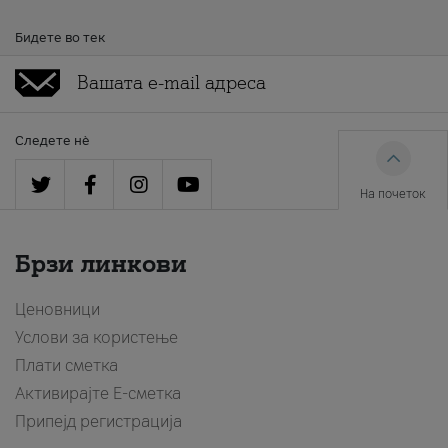
Бидете во тек
Следете нè
На почеток
Брзи линкови
Ценовници
Услови за користење
Плати сметка
Активирајте Е-сметка
Припејд регистрација