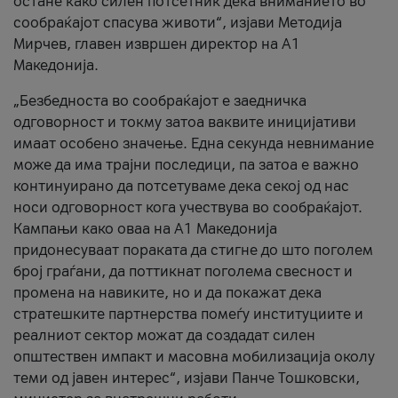
остане како силен потсетник дека вниманието во
сообраќајот спасува животи“, изјави Методија
Мирчев, главен извршен директор на А1
Македонија.
„Безбедноста во сообраќајот е заедничка
одговорност и токму затоа ваквите иницијативи
имаат особено значење. Една секунда невнимание
може да има трајни последици, па затоа е важно
континуирано да потсетуваме дека секој од нас
носи одговорност кога учествува во сообраќајот.
Кампањи како оваа на A1 Македонија
придонесуваат пораката да стигне до што поголем
број граѓани, да поттикнат поголема свесност и
промена на навиките, но и да покажат дека
стратешките партнерства помеѓу институциите и
реалниот сектор можат да создадат силен
општествен импакт и масовна мобилизација околу
теми од јавен интерес“, изјави Панче Тошковски,