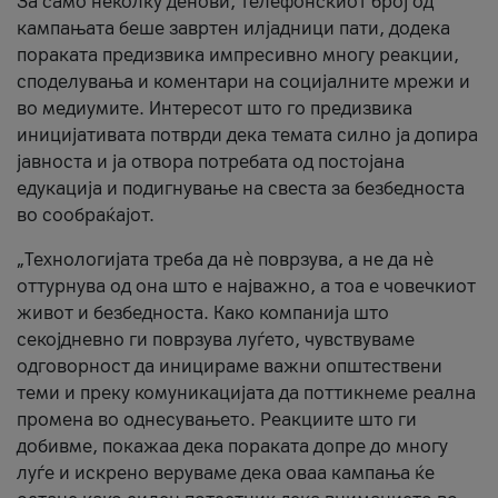
За само неколку денови, телефонскиот број од
кампањата беше завртен илјадници пати, додека
пораката предизвика импресивно многу реакции,
споделувања и коментари на социјалните мрежи и
во медиумите. Интересот што го предизвика
иницијативата потврди дека темата силно ја допира
јавноста и ја отвора потребата од постојана
едукација и подигнување на свеста за безбедноста
во сообраќајот.
„Технологијата треба да нè поврзува, а не да нè
оттурнува од она што е најважно, а тоа е човечкиот
живот и безбедноста. Како компанија што
секојдневно ги поврзува луѓето, чувствуваме
одговорност да иницираме важни општествени
теми и преку комуникацијата да поттикнеме реална
промена во однесувањето. Реакциите што ги
добивме, покажаа дека пораката допре до многу
луѓе и искрено веруваме дека оваа кампања ќе