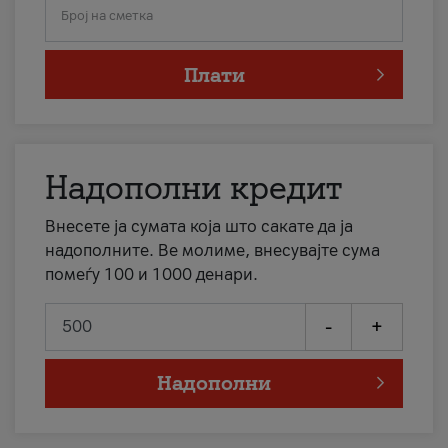
Број на сметка
Плати
Надополни кредит
Внесете ја сумата која што сакате да ја
надополните. Ве молиме, внесувајте сума
помеѓу 100 и 1000 денари.
-
+
Надополни