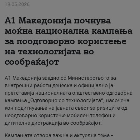
18.05.2026
За нас
A1 Македонија почнува
#ПодобарОнлајн
моќна национална кампања
за поодговорно користење
на технологијата во
сообраќајот
A1 Македонија заедно со Министерството за
внатрешни работи денеска и официјално ја
претставија националната општествено одговорна
кампања „Одговорно со технологијата“, насочена
кон подигнување на јавната свест за ризиците од
неодговорно користење мобилен телефон и
дигитална дистракција во сообраќајот.
Кампањата отвора важна и актуелна тема –