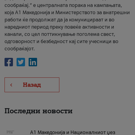
сообраќај.“ е централната порака на кампањата,
која A1 Македонија и Министерството за внатрешни
работи ќе продолжат да ја комуницираат и во
наредниот период преку повеќе активности и
канали, со цел поттикнување поголема свест,
одговорност и безбедност кај сите учесници во
сообраќајот.
Назад
Последни новости
А1 Македонија и Националниот џез