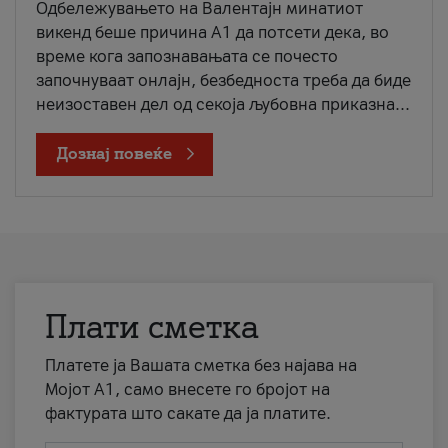
Одбележувањето на Валентајн минатиот
викенд беше причина А1 да потсети дека, во
време кога запознавањата се почесто
започнуваат онлајн, безбедноста треба да биде
неизоставен дел од секоја љубовна приказна...
Дознај повеќе
Плати сметка
Платете ја Вашата сметка без најава на
Мојот А1, само внесете го бројот на
фактурата што сакате да ја платите.