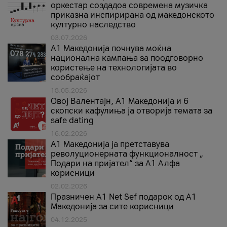
оркестар создадоа современа музичка
приказна инспирирана од македонското
културно наследство
03.07.2026
A1 Македонија почнува моќна
национална кампања за поодговорно
користење на технологијата во
сообраќајот
18.05.2026
Овој Валентајн, A1 Македонија и 6
скопски кафулиња ја отворија темата за
safe dating
16.02.2026
А1 Македонија ја претставува
револуционерната функционалност „
Подари на пријател“ за А1 Алфа
корисници
02.02.2026
Празничен A1 Net Sеf подарок од А1
Македонија за сите корисници
04.12.2025