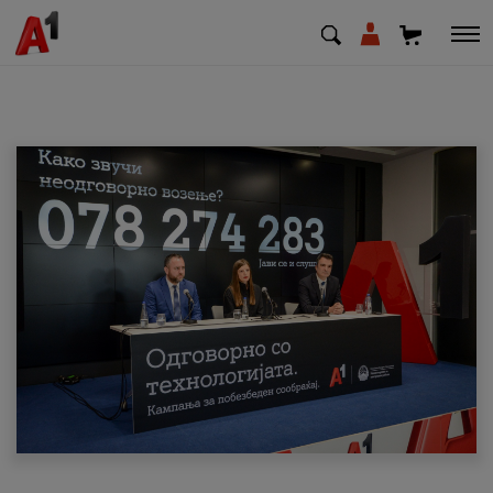
МК
EN
SQ
Приватни
Деловни
Поддршка
Надополни кредит
Плати сметка