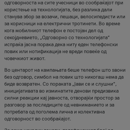
одговорноста на сите учесници во сообраќајот при
користење на технологијата, без разлика дали
станува збор за возачи, пешаци, велосипедисти или
за корисници на електрични тротинети. Во време
кога мобилниот телефон е постојан дел од
секојдневието, „Одговорно со технологијата“
испраќа јасна порака дека ниту еден телефонски
повик или нотификација не вреди повеќе од
човечкиот живот.
Во центарот на кампањата беше телефон што ѕвони
без одговор, симбол на повик што никогаш нема да
биде возвратен. Со пораката „Јави се и слушни“,
иницијативата во изминатите денови предизвика
силни реакции кај јавноста, отворајќи простор за
разговор за последиците од невниманието и за
потребата од поголема лична и колективна
одговорност во сообраќајот.