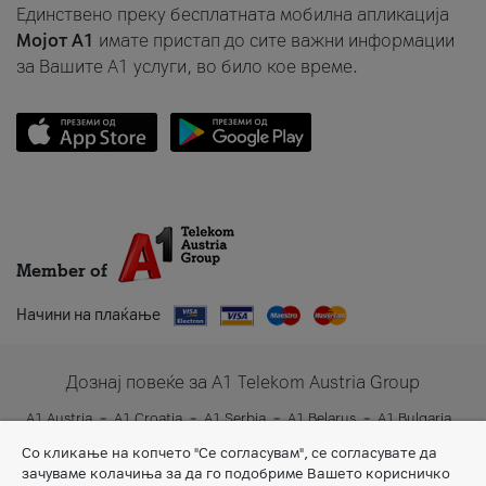
Единствено преку бесплатната мобилна апликација
Мојот A1
имате пристап до сите важни информации
за Вашите A1 услуги, во било кое време.
Member of
Начини на плаќање
Дознај повеќе за A1 Telekom Austria Group
A1 Austria
A1 Croatia
A1 Serbia
A1 Belarus
A1 Bulgaria
A1 Slovenia
A1 Digital
Со кликање на копчето "Се согласувам", се согласувате да
зачуваме колачиња за да го подобриме Вашето корисничко