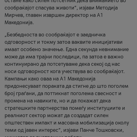
остане како силен потсетник дека вниманието во
сообраќајот спасува животи“, изјави Методија
Мирчев, главен извршен директор на А1
Македонија.
„Безбедноста во сообраќајот е заедничка
одговорност и токму затоа ваквите иницијативи
имаат особено значење. Една секунда невнимание
може да има трајни последици, па затоа е важно
континуирано да потсетуваме дека секој од нас
носи одговорност кога учествува во сообраќајот.
Кампањи како оваа на A1 Македонија
придонесуваат пораката да стигне до што поголем
број граѓани, да поттикнат поголема свесност и
промена на навиките, но и да покажат дека
стратешките партнерства помеѓу институциите и
реалниот сектор можат да создадат силен
општествен импакт и масовна мобилизација околу
теми од јавен интерес“, изјави Панче Тошковски,