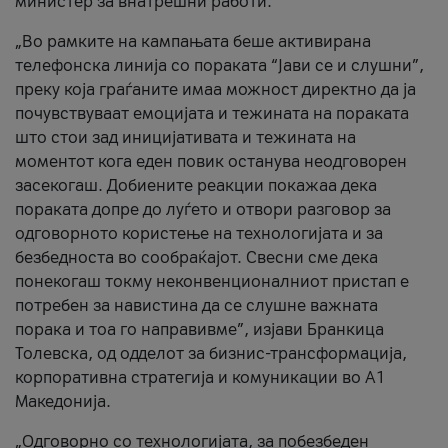
министер за внатрешни работи.
„Во рамките на кампањата беше активирана
телефонска линија со пораката “Јави се и слушни”,
преку која граѓаните имаа можност директно да ја
почувствуваат емоцијата и тежината на пораката
што стои зад иницијативата и тежината на
моментот кога еден повик останува неодговорен
засекогаш. Добиените реакции покажаа дека
пораката допре до луѓето и отвори разговор за
одговорното користење на технологијата и за
безбедноста во сообраќајот. Свесни сме дека
понекогаш токму неконвенционалниот пристап е
потребен за навистина да се слушне важната
порака и тоа го направивме”, изјави Бранкица
Толевска, од одделот за бизнис-трансформација,
корпоративна стратегија и комуникации во А1
Македонија.
„Одговорно со технологијата, за побезбеден