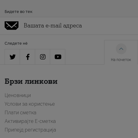
Бидете во тек
Следете нè
На почеток
Брзи линкови
Ценовници
Услови за користење
Плати сметка
Активирајте Е-сметка
Припејд регистрација