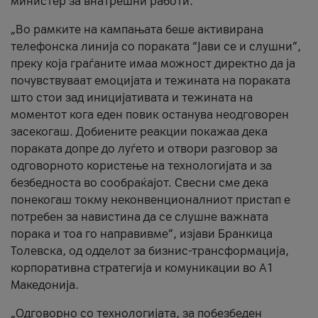
министер за внатрешни работи.
„Во рамките на кампањата беше активирана
телефонска линија со пораката “Јави се и слушни”,
преку која граѓаните имаа можност директно да ја
почувствуваат емоцијата и тежината на пораката
што стои зад иницијативата и тежината на
моментот кога еден повик останува неодговорен
засекогаш. Добиените реакции покажаа дека
пораката допре до луѓето и отвори разговор за
одговорното користење на технологијата и за
безбедноста во сообраќајот. Свесни сме дека
понекогаш токму неконвенционалниот пристап е
потребен за навистина да се слушне важната
порака и тоа го направивме”, изјави Бранкица
Толевска, од одделот за бизнис-трансформација,
корпоративна стратегија и комуникации во А1
Македонија.
„Одговорно со технологијата, за побезбеден