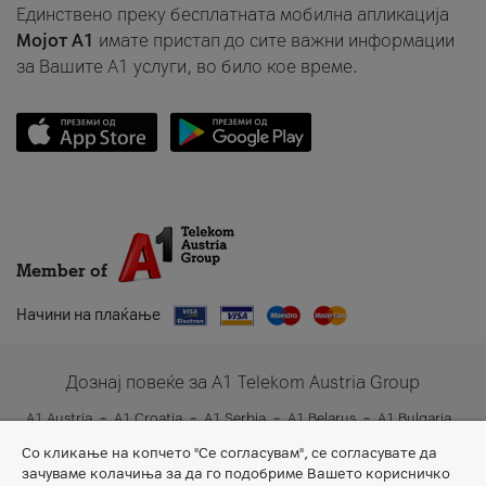
Единствено преку бесплатната мобилна апликација
Мојот A1
имате пристап до сите важни информации
за Вашите A1 услуги, во било кое време.
Member of
Начини на плаќање
Дознај повеќе за A1 Telekom Austria Group
A1 Austria
A1 Croatia
A1 Serbia
A1 Belarus
A1 Bulgaria
A1 Slovenia
A1 Digital
Со кликање на копчето "Се согласувам", се согласувате да
зачуваме колачиња за да го подобриме Вашето корисничко