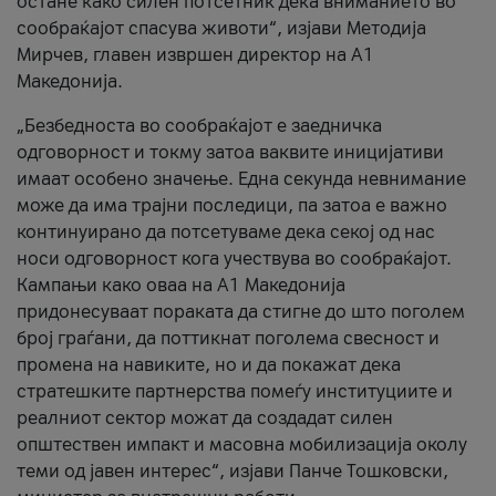
остане како силен потсетник дека вниманието во
сообраќајот спасува животи“, изјави Методија
Мирчев, главен извршен директор на А1
Македонија.
„Безбедноста во сообраќајот е заедничка
одговорност и токму затоа ваквите иницијативи
имаат особено значење. Една секунда невнимание
може да има трајни последици, па затоа е важно
континуирано да потсетуваме дека секој од нас
носи одговорност кога учествува во сообраќајот.
Кампањи како оваа на A1 Македонија
придонесуваат пораката да стигне до што поголем
број граѓани, да поттикнат поголема свесност и
промена на навиките, но и да покажат дека
стратешките партнерства помеѓу институциите и
реалниот сектор можат да создадат силен
општествен импакт и масовна мобилизација околу
теми од јавен интерес“, изјави Панче Тошковски,