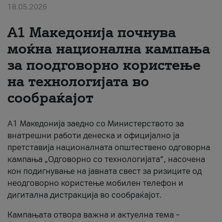
18.05.2026
За нас
A1 Македонија почнува
#ПодобарОнлајн
моќна национална кампања
за поодговорно користење
на технологијата во
сообраќајот
A1 Македонија заедно со Министерството за
внатрешни работи денеска и официјално ја
претставија националната општествено одговорна
кампања „Одговорно со технологијата“, насочена
кон подигнување на јавната свест за ризиците од
неодговорно користење мобилен телефон и
дигитална дистракција во сообраќајот.
Кампањата отвора важна и актуелна тема –