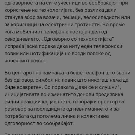
одговорноста на сите учесници во сообраќајот при
користење на технологијата, без разлика дали
станува збор за возачи, пешаци, велосипедисти или
за корисници на електрични тротинети. Во време
кога мобилниот телефон е постојан дел од
секојдневието, „Одговорно со технологијата“
испраќа јасна порака дека ниту еден телефонски
повик или нотификација не вреди повеќе од
човечкиот живот.
Во центарот на кампањата беше телефон што ѕвони
без одговор, симбол на повик што никогаш нема да
биде возвратен. Со пораката „Јави се и слушни“,
иницијативата во изминатите денови предизвика
силни реакции кај јавноста, отворајќи простор за
разговор за последиците од невниманието и за
потребата од поголема лична и колективна
одговорност во сообраќајот.