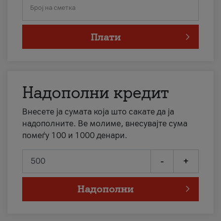
Број на сметка
Плати
Надополни кредит
Внесете ја сумата која што сакате да ја
надополните. Ве молиме, внесувајте сума
помеѓу 100 и 1000 денари.
-
+
Надополни