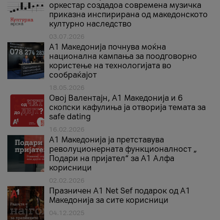
оркестар создадоа современа музичка
приказна инспирирана од македонското
културно наследство
03.07.2026
A1 Македонија почнува моќна
национална кампања за поодговорно
користење на технологијата во
сообраќајот
18.05.2026
Овој Валентајн, A1 Македонија и 6
скопски кафулиња ја отворија темата за
safe dating
16.02.2026
А1 Македонија ја претставува
револуционерната функционалност „
Подари на пријател“ за А1 Алфа
корисници
02.02.2026
Празничен A1 Net Sеf подарок од А1
Македонија за сите корисници
04.12.2025