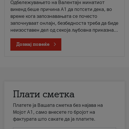
Одбележувањето на Валентајн минатиот
викенд беше причина А1 да потсети дека, во
време кога запознавањата се почесто
започнуваат онлајн, безбедноста треба да биде
неизоставен дел од секоја љубовна приказна...
Дознај повеќе
Плати сметка
Платете ја Вашата сметка без најава на
Мојот А1, само внесете го бројот на
фактурата што сакате да ја платите.