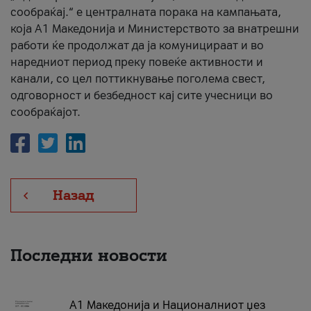
сообраќај.“ е централната порака на кампањата,
која A1 Македонија и Министерството за внатрешни
работи ќе продолжат да ја комуницираат и во
наредниот период преку повеќе активности и
канали, со цел поттикнување поголема свест,
одговорност и безбедност кај сите учесници во
сообраќајот.
Назад
Последни новости
А1 Македонија и Националниот џез