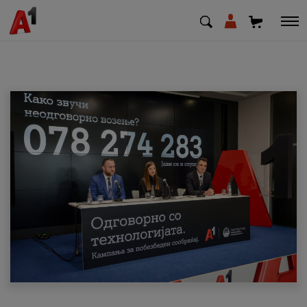
МК
EN
SQ
Приватни
Деловни
Поддршка
Надополни кредит
Плати сметка