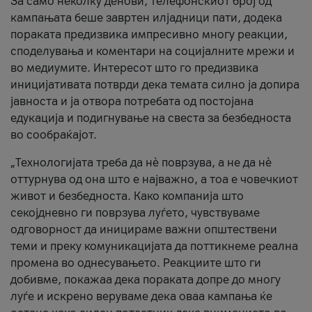
За само неколку денови, телефонскиот број од
кампањата беше завртен илјадници пати, додека
пораката предизвика импресивно многу реакции,
споделувања и коментари на социјалните мрежи и
во медиумите. Интересот што го предизвика
иницијативата потврди дека темата силно ја допира
јавноста и ја отвора потребата од постојана
едукација и подигнување на свеста за безбедноста
во сообраќајот.
„Технологијата треба да нè поврзува, а не да нè
оттурнува од она што е најважно, а тоа е човечкиот
живот и безбедноста. Како компанија што
секојдневно ги поврзува луѓето, чувствуваме
одговорност да иницираме важни општествени
теми и преку комуникацијата да поттикнеме реална
промена во однесувањето. Реакциите што ги
добивме, покажаа дека пораката допре до многу
луѓе и искрено веруваме дека оваа кампања ќе