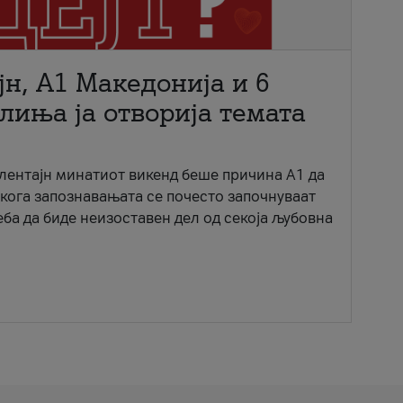
јн, A1 Македонија и 6
лиња ја отворија темата
ентајн минатиот викенд беше причина А1 да
 кога запознавањата се почесто започнуваат
еба да биде неизоставен дел од секоја љубовна