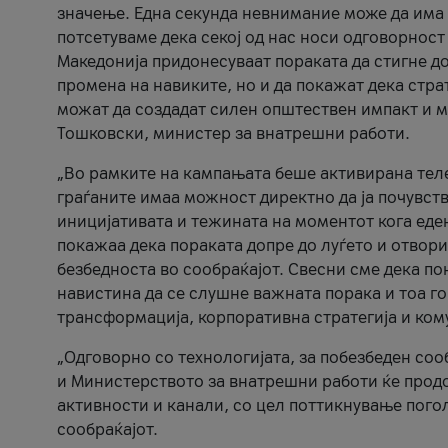
значење. Една секунда невнимание може да има 
потсетуваме дека секој од нас носи одговорност
Македонија придонесуваат пораката да стигне до
промена на навиките, но и да покажат дека стр
можат да создадат силен општествен импакт и м
Тошковски, министер за внатрешни работи.
„Во рамките на кампањата беше активирана телеф
граѓаните имаа можност директно да ја почувств
иницијативата и тежината на моментот кога еде
покажаа дека пораката допре до луѓето и отвори
безбедноста во сообраќајот. Свесни сме дека п
навистина да се слушне важната порака и тоа го
трансформација, корпоративна стратегија и ком
„Одговорно со технологијата, за побезбеден соо
и Министерството за внатрешни работи ќе продо
активности и канали, со цел поттикнување погол
сообраќајот.