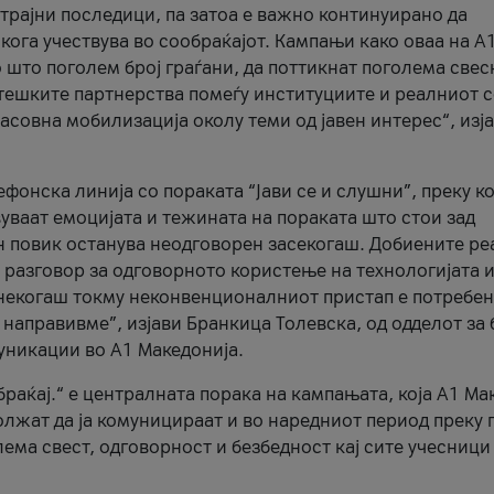
трајни последици, па затоа е важно континуирано да
 кога учествува во сообраќајот. Кампањи како оваа на A
 што поголем број граѓани, да поттикнат поголема свес
атешките партнерства помеѓу институциите и реалниот 
асовна мобилизација околу теми од јавен интерес“, изј
онска линија со пораката “Јави се и слушни”, преку ко
уваат емоцијата и тежината на пораката што стои зад
н повик останува неодговорен засекогаш. Добиените р
 разговор за одговорното користење на технологијата и
онекогаш токму неконвенционалниот пристап е потребен
 направивме”, изјави Бранкица Толевска, од одделот за 
уникации во А1 Македонија.
браќај.“ е централната порака на кампањата, која A1 Ма
лжат да ја комуницираат и во наредниот период преку 
ема свест, одговорност и безбедност кај сите учесници