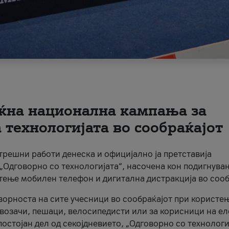
ќна национална кампања за
технологијата во сообраќајот
трешни работи денеска и официјално ја претставија
Одговорно со технологијата“, насочена кон подигнува
стење мобилен телефон и дигитална дистракција во сооб
ворноста на сите учесници во сообраќајот при користе
а возачи, пешаци, велосипедисти или за корисници на е
остојан дел од секојдневието, „Одговорно со технологи