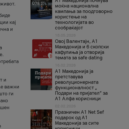
A1 Македонија почнува
 живот.
моќна национална
кампања за поодговорно
 биде
користење на
ции кај
технологијата во
сообраќајот
ична и
18.05.2026
Овој Валентајн, A1
Македонија и 6 скопски
а
кафулиња ја отворија
е.
темата за safe dating
отребата
16.02.2026
А1 Македонија ја
претставува
т и
револуционерната
ме важни
функционалност „
Подари на пријател“ за
што ги
А1 Алфа корисници
како
02.02.2026
ршен
Празничен A1 Net Sеf
подарок од А1
Македонија за сите
о
корисници