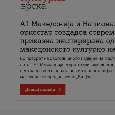
А1 Македонија и Национа
оркестар создадоа совре
приказна инспирирана од
македонското културно н
Во пресрет на овогодишното издание на фест
лето“, А1 Македонија ја претстави кампањата 
централен дел е новата џез-интерпретација н
македонска народна песна „Билјан
Дознај повеќе