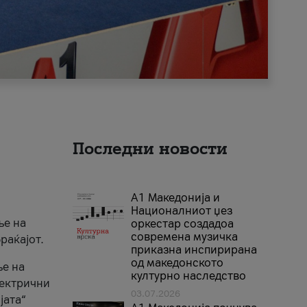
Последни новости
А1 Македонија и
Националниот џез
ње на
оркестар создадоа
современа музичка
раќајот.
приказна инспирирана
од македонското
ње на
културно наследство
лектрични
03.07.2026
јата“