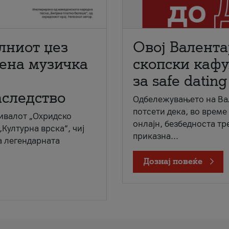
лниот џез
Овој Валента
мена музичка
скопски кафу
за safe dating
аследство
Одбележувањето на Вал
потсети дека, во време
ивалот „Охридско
онлајн, безбедноста тр
„Културна врска“, чиј
приказна...
а легендарната
Дознај повеќе