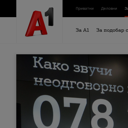
Приватни
Деловни
З
За А1
За подобар 