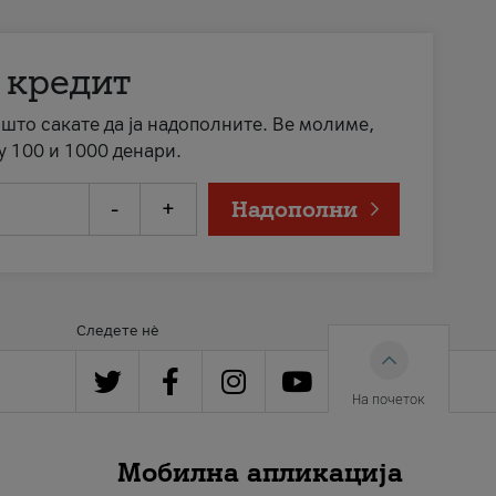
 кредит
а што сакате да ја надополните. Ве молиме,
у 100 и 1000 денари.
-
+
Надополни
Следете нè
На почеток
Мобилна апликација