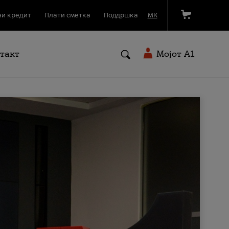
и кредит
Плати сметка
Поддршка
МК
такт
Мојот A1