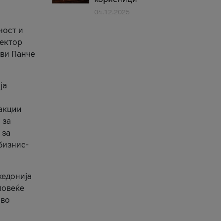
04.12.2025
1
ност и
сектор
ави Панче
ја
еакции
 за
 за
бизнис-
кедонија
повеќе
 во