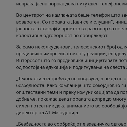
испраќа јасна порака дека ниту еден телефонск
Во центарот на кампањата беше телефон што ѕво
возвратен. Со пораката „Јави се и слушни“, ини
јавноста, отворајќи простор за разговор за пос
колективна одговорност во сообраќајот.
За само неколку денови, телефонскиот број од 
предизвика импресивно многу реакции, споделу
Интересот што го предизвика иницијативата потв
од постојана едукација и подигнување на свеста 
„Технологијата треба да нè поврзува, а не да нè 
безбедноста. Како компанија што секојдневно г
општествени теми и преку комуникацијата да по
добивме, покажаа дека пораката допре до многу 
силен потсетник дека вниманието во сообраќајо
директор на А1 Македонија.
„Безбедноста во сообраќајот е заедничка одгов