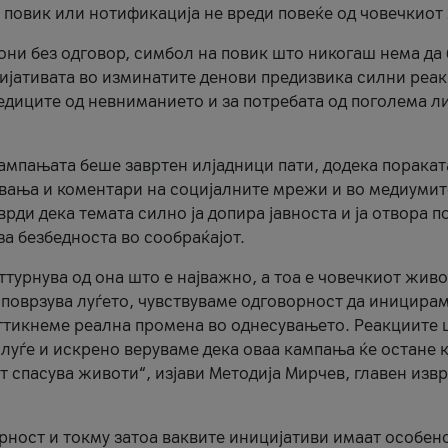
и повик или нотификација не вреди повеќе од човечкиот
ни без одговор, симбол на повик што никогаш нема да
цијативата во изминатите денови предизвика силни реак
ледиците од невниманието и за потребата од поголема л
кампањата беше завртен илјадници пати, додека поракат
вања и коментари на социјалните мрежи и во медиумит
рди дека темата силно ја допира јавноста и ја отвора п
за безбедноста во сообраќајот.
оттурнува од она што е најважно, а тоа е човечкиот живо
и поврзува луѓето, чувствуваме одговорност да иницира
ттикнеме реална промена во однесувањето. Реакциите 
луѓе и искрено веруваме дека оваа кампања ќе остане 
т спасува животи“, изјави Методија Мирчев, главен изв
орност и токму затоа ваквите иницијативи имаат особен