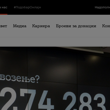
а нас
#ПодобарОнлајн
Надополн
свет
Медиа
Кариера
Броеви за донации
Кон