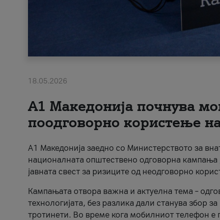
18.05.2026
A1 Македонија почнува мо
поодговорно користење на 
A1 Македонија заедно со Министерството за вна
националната општествено одговорна кампања „
јавната свест за ризиците од неодговорно кори
Кампањата отвора важна и актуелна тема – одго
технологијата, без разлика дали станува збор з
тротинети. Во време кога мобилниот телефон е п