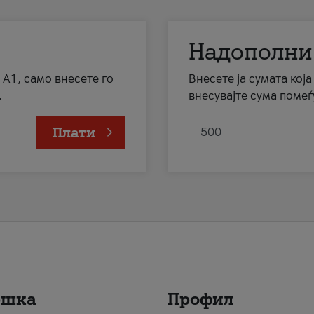
Надополни
 А1, само внесете го
Внесете ја сумата кој
.
внесувајте сума помеѓ
Плати
ршка
Профил