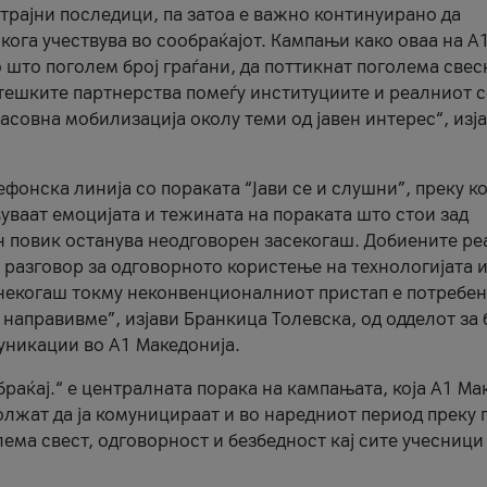
трајни последици, па затоа е важно континуирано да
 кога учествува во сообраќајот. Кампањи како оваа на A
 што поголем број граѓани, да поттикнат поголема свес
атешките партнерства помеѓу институциите и реалниот 
асовна мобилизација околу теми од јавен интерес“, изј
онска линија со пораката “Јави се и слушни”, преку ко
уваат емоцијата и тежината на пораката што стои зад
н повик останува неодговорен засекогаш. Добиените р
 разговор за одговорното користење на технологијата и
онекогаш токму неконвенционалниот пристап е потребен
 направивме”, изјави Бранкица Толевска, од одделот за 
уникации во А1 Македонија.
браќај.“ е централната порака на кампањата, која A1 Ма
лжат да ја комуницираат и во наредниот период преку 
ема свест, одговорност и безбедност кај сите учесници