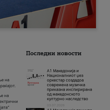
Последни новости
А1 Македонија и
Националниот џез
ње на
оркестар создадоа
современа музичка
раќајот.
приказна инспирирана
од македонското
ње на
културно наследство
лектрични
03.07.2026
јата“