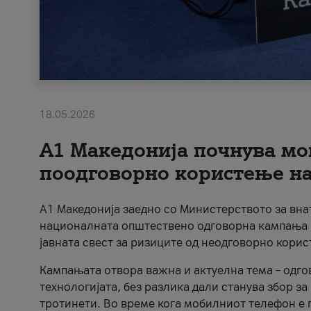
18.05.2026
A1 Македонија почнува мо
поодговорно користење на 
A1 Македонија заедно со Министерството за вна
националната општествено одговорна кампања „
јавната свест за ризиците од неодговорно кори
Кампањата отвора важна и актуелна тема – одго
технологијата, без разлика дали станува збор з
тротинети. Во време кога мобилниот телефон е п