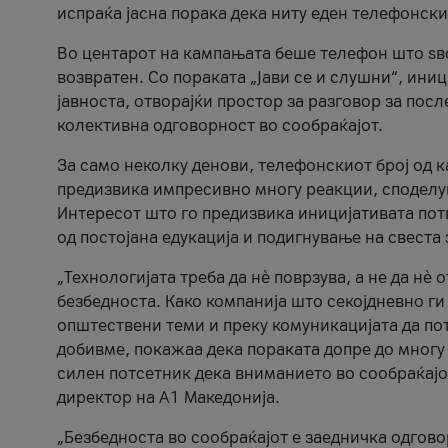
испраќа јасна порака дека ниту еден телефонск
Во центарот на кампањата беше телефон што ѕво
возвратен. Со пораката „Јави се и слушни“, ини
јавноста, отворајќи простор за разговор за пос
колективна одговорност во сообраќајот.
За само неколку денови, телефонскиот број од 
предизвика импресивно многу реакции, споделу
Интересот што го предизвика иницијативата потв
од постојана едукација и подигнување на свеста 
„Технологијата треба да нè поврзува, а не да нè 
безбедноста. Како компанија што секојдневно г
општествени теми и преку комуникацијата да по
добивме, покажаа дека пораката допре до многу 
силен потсетник дека вниманието во сообраќајо
директор на А1 Македонија.
„Безбедноста во сообраќајот е заедничка одгов