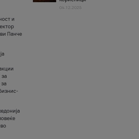
04.12.2025
1
ност и
сектор
ави Панче
ја
еакции
 за
 за
бизнис-
кедонија
повеќе
 во