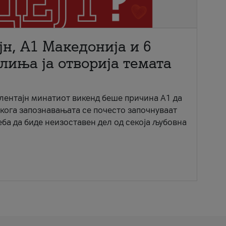
јн, A1 Македонија и 6
лиња ја отворија темата
ентајн минатиот викенд беше причина А1 да
 кога запознавањата се почесто започнуваат
еба да биде неизоставен дел од секоја љубовна