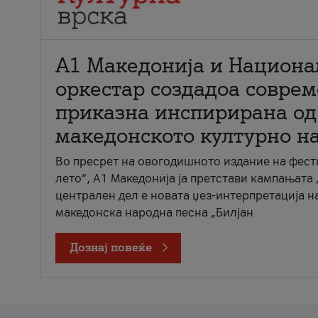
А1 Македонија и Национа
оркестар создадоа совре
приказна инспирирана од
македонското културно н
Во пресрет на овогодишното издание на фест
лето“, А1 Македонија ја претстави кампањата 
централен дел е новата џез-интерпретација н
македонска народна песна „Билјан
Дознај повеќе