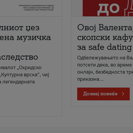
лниот џез
Овој Валента
мена музичка
скопски кафу
за safe dating
аследство
Одбележувањето на Вал
потсети дека, во време
ивалот „Охридско
онлајн, безбедноста тр
„Културна врска“, чиј
приказна...
а легендарната
Дознај повеќе