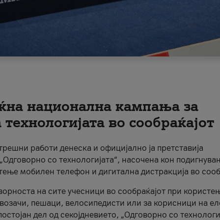
ќна национална кампања за
технологијата во сообраќајот
трешни работи денеска и официјално ја претставија
Одговорно со технологијата“, насочена кон подигнува
стење мобилен телефон и дигитална дистракција во сооб
ворноста на сите учесници во сообраќајот при користе
а возачи, пешаци, велосипедисти или за корисници на е
остојан дел од секојдневието, „Одговорно со технологи