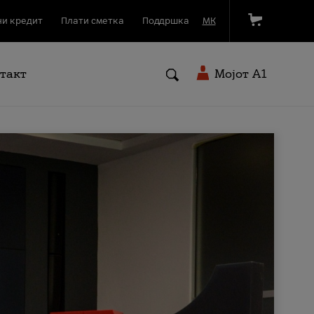
и кредит
Плати сметка
Поддршка
МК
такт
Мојот A1