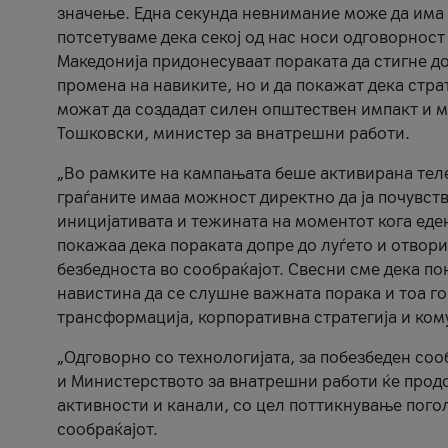
значење. Една секунда невнимание може да има 
потсетуваме дека секој од нас носи одговорност
Македонија придонесуваат пораката да стигне до
промена на навиките, но и да покажат дека стр
можат да создадат силен општествен импакт и м
Тошковски, министер за внатрешни работи.
„Во рамките на кампањата беше активирана телеф
граѓаните имаа можност директно да ја почувств
иницијативата и тежината на моментот кога еде
покажаа дека пораката допре до луѓето и отвори
безбедноста во сообраќајот. Свесни сме дека п
навистина да се слушне важната порака и тоа го
трансформација, корпоративна стратегија и ком
„Одговорно со технологијата, за побезбеден соо
и Министерството за внатрешни работи ќе продо
активности и канали, со цел поттикнување погол
сообраќајот.