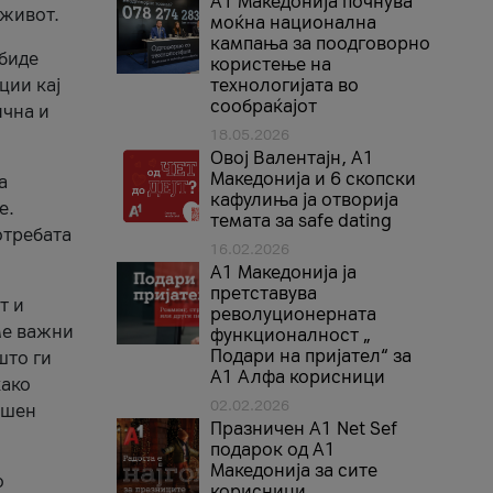
A1 Македонија почнува
 живот.
моќна национална
кампања за поодговорно
 биде
користење на
ции кај
технологијата во
сообраќајот
ична и
18.05.2026
Овој Валентајн, A1
Македонија и 6 скопски
а
кафулиња ја отворија
е.
темата за safe dating
отребата
16.02.2026
А1 Македонија ја
претставува
т и
револуционерната
ме важни
функционалност „
Подари на пријател“ за
што ги
А1 Алфа корисници
како
02.02.2026
ршен
Празничен A1 Net Sеf
подарок од А1
Македонија за сите
о
корисници