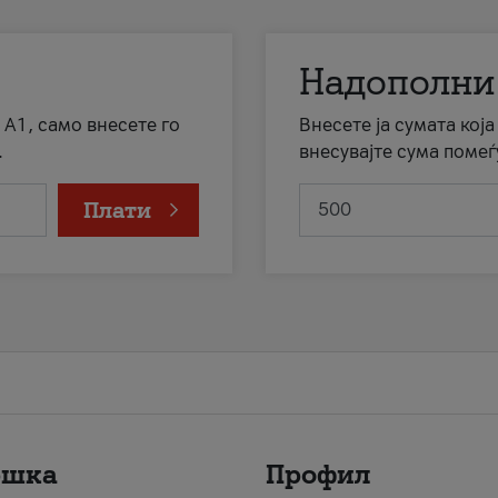
Надополни
 А1, само внесете го
Внесете ја сумата кој
.
внесувајте сума помеѓ
Плати
ршка
Профил