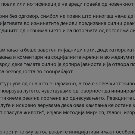
и повик или нотификација не вреди повеќе од човечкиот
ни без одговор, симбол на повик што никогаш нема да
цијативата во изминатите денови предизвика силни реак
ледиците од невниманието и за потребата од поголема л
кампањата беше завртен илјадници пати, додека поракат
вања и коментари на социјалните мрежи и во медиумит
рди дека темата силно ја допира јавноста и ја отвора п
за безбедноста во сообраќајот.
оттурнува од она што е најважно, а тоа е човечкиот живо
и поврзува луѓето, чувствуваме одговорност да иницира
ттикнеме реална промена во однесувањето. Реакциите 
луѓе и искрено веруваме дека оваа кампања ќе остане 
т спасува животи“, изјави Методија Мирчев, главен изв
орност и токму затоа ваквите иницијативи имаат особен