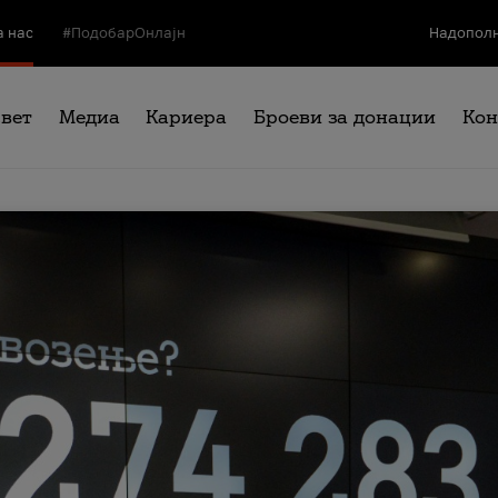
а нас
#ПодобарОнлајн
Надополн
свет
Медиа
Кариера
Броеви за донации
Кон