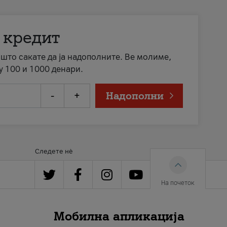
 кредит
а што сакате да ја надополните. Ве молиме,
у 100 и 1000 денари.
-
+
Надополни
Следете нè
На почеток
Мобилна апликација