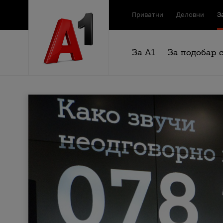
Приватни
Деловни
З
За А1
За подобар 