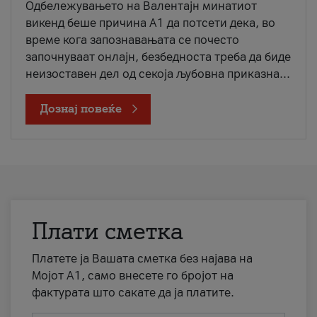
Одбележувањето на Валентајн минатиот
викенд беше причина А1 да потсети дека, во
време кога запознавањата се почесто
започнуваат онлајн, безбедноста треба да биде
неизоставен дел од секоја љубовна приказна...
Дознај повеќе
Плати сметка
Платете ја Вашата сметка без најава на
Мојот А1, само внесете го бројот на
фактурата што сакате да ја платите.