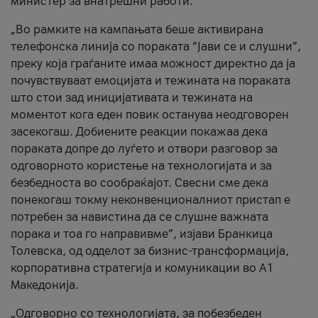
министер за внатрешни работи.
„Во рамките на кампањата беше активирана
телефонска линија со пораката “Јави се и слушни”,
преку која граѓаните имаа можност директно да ја
почувствуваат емоцијата и тежината на пораката
што стои зад иницијативата и тежината на
моментот кога еден повик останува неодговорен
засекогаш. Добиените реакции покажаа дека
пораката допре до луѓето и отвори разговор за
одговорното користење на технологијата и за
безбедноста во сообраќајот. Свесни сме дека
понекогаш токму неконвенционалниот пристап е
потребен за навистина да се слушне важната
порака и тоа го направивме”, изјави Бранкица
Толевска, од одделот за бизнис-трансформација,
корпоративна стратегија и комуникации во А1
Македонија.
„Одговорно со технологијата, за побезбеден