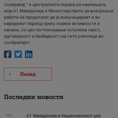
сообраќај.“ е централната порака на кампањата,
која A1 Македонија и Министерството за внатрешни
работи ќе продолжат да ја комуницираат и во
наредниот период преку повеќе активности и
канали, со цел поттикнување поголема свест,
одговорност и безбедност кај сите учесници во
сообраќајот.
Назад
Последни новости
А1 Македонија и Националниот џез