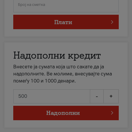
Број на сметка
Плати
Надополни кредит
Внесете ја сумата која што сакате да ја
надополните. Ве молиме, внесувајте сума
помеѓу 100 и 1000 денари.
-
+
Надополни