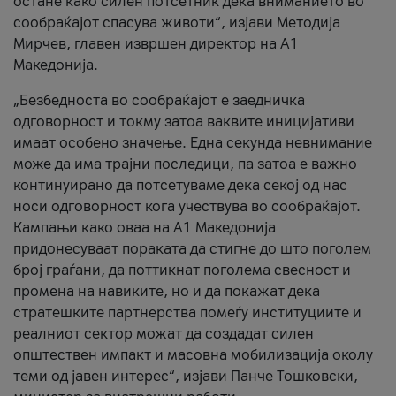
остане како силен потсетник дека вниманието во
сообраќајот спасува животи“, изјави Методија
Мирчев, главен извршен директор на А1
Македонија.
„Безбедноста во сообраќајот е заедничка
одговорност и токму затоа ваквите иницијативи
имаат особено значење. Една секунда невнимание
може да има трајни последици, па затоа е важно
континуирано да потсетуваме дека секој од нас
носи одговорност кога учествува во сообраќајот.
Кампањи како оваа на A1 Македонија
придонесуваат пораката да стигне до што поголем
број граѓани, да поттикнат поголема свесност и
промена на навиките, но и да покажат дека
стратешките партнерства помеѓу институциите и
реалниот сектор можат да создадат силен
општествен импакт и масовна мобилизација околу
теми од јавен интерес“, изјави Панче Тошковски,