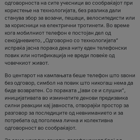
одговорноста на сите учесници во сообраќајот при
користење на технологијата, без разлика дали
станува збор за возачи, пешаци, велосипедисти или
за корисници на електрични тротинети. Во време
кога мобилниот телефон е постојан дел од
секојдневието, „Одговорно со технологијата“
испраќа јасна порака дека ниту еден телефонски
повик или нотификација не вреди повеќе од
човечкиот живот.
Во центарот на кампањата беше телефон што ѕвони
без одговор, симбол на повик што никогаш нема да
биде возвратен. Со пораката „Јави се и слушни“,
иницијативата во изминатите денови предизвика
силни реакции кај јавноста, отворајќи простор за
разговор за последиците од невниманието и за
потребата од поголема лична и колективна
одговорност во сообраќајот.