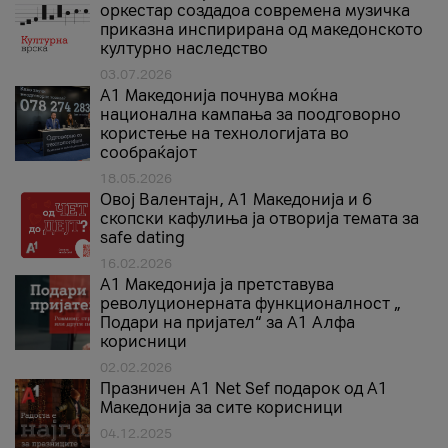
оркестар создадоа современа музичка
приказна инспирирана од македонското
културно наследство
03.07.2026
A1 Македонија почнува моќна
национална кампања за поодговорно
користење на технологијата во
сообраќајот
18.05.2026
Овој Валентајн, A1 Македонија и 6
скопски кафулиња ја отворија темата за
safe dating
16.02.2026
А1 Македонија ја претставува
револуционерната функционалност „
Подари на пријател“ за А1 Алфа
корисници
02.02.2026
Празничен A1 Net Sеf подарок од А1
Македонија за сите корисници
04.12.2025