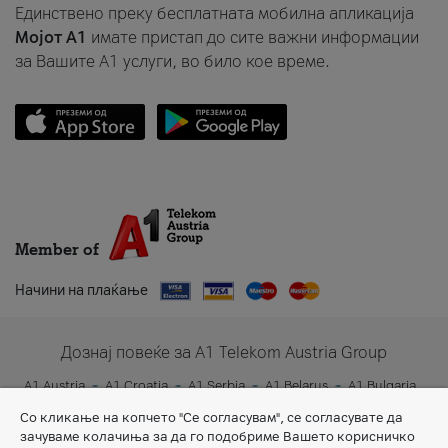
Единствено преку бесплатната мобилна апликација
Мојот A1
имате пристап до сите важни информации
за Вашите A1 услуги, во било кое време.
Member of
Начини на плаќање
Дознај повеќе за A1 Telekom Austria Group
A1 Austria
A1 Croatia
A1 Serbia
A1 Belarus
A1 Bulgaria
A1 Slovenia
A1 Digital
Со кликање на копчето "Се согласувам", се согласувате да
зачуваме колачиња за да го подобриме Вашето корисничко