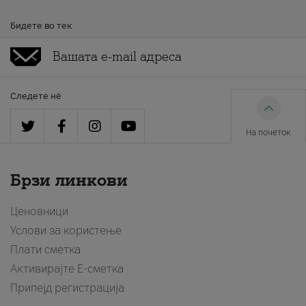
Бидете во тек
Следете нè
На почеток
Брзи линкови
Ценовници
Услови за користење
Плати сметка
Активирајте Е-сметка
Припејд регистрација