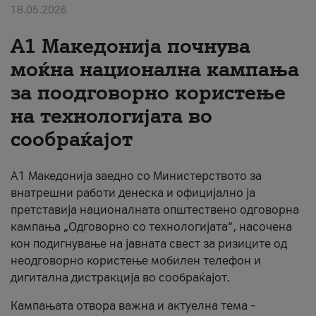
18.05.2026
За нас
A1 Македонија почнува
#ПодобарОнлајн
моќна национална кампања
за поодговорно користење
на технологијата во
сообраќајот
A1 Македонија заедно со Министерството за
внатрешни работи денеска и официјално ја
претставија националната општествено одговорна
кампања „Одговорно со технологијата“, насочена
кон подигнување на јавната свест за ризиците од
неодговорно користење мобилен телефон и
дигитална дистракција во сообраќајот.
Кампањата отвора важна и актуелна тема –