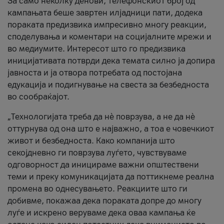
За само неколку денови, телефонскиот број од
кампањата беше завртен илјадници пати, додека
пораката предизвика импресивно многу реакции,
споделувања и коментари на социјалните мрежи и
во медиумите. Интересот што го предизвика
иницијативата потврди дека темата силно ја допира
јавноста и ја отвора потребата од постојана
едукација и подигнување на свеста за безбедноста
во сообраќајот.
„Технологијата треба да нè поврзува, а не да нè
оттурнува од она што е најважно, а тоа е човечкиот
живот и безбедноста. Како компанија што
секојдневно ги поврзува луѓето, чувствуваме
одговорност да иницираме важни општествени
теми и преку комуникацијата да поттикнеме реална
промена во однесувањето. Реакциите што ги
добивме, покажаа дека пораката допре до многу
луѓе и искрено веруваме дека оваа кампања ќе