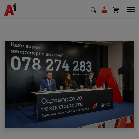
МК
EN
SQ
Приватни
Деловни
Поддршка
Надополни кредит
Плати сметка