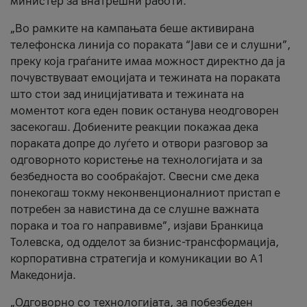
министер за внатрешни работи.
„Во рамките на кампањата беше активирана
телефонска линија со пораката “Јави се и слушни”,
преку која граѓаните имаа можност директно да ја
почувствуваат емоцијата и тежината на пораката
што стои зад иницијативата и тежината на
моментот кога еден повик останува неодговорен
засекогаш. Добиените реакции покажаа дека
пораката допре до луѓето и отвори разговор за
одговорното користење на технологијата и за
безбедноста во сообраќајот. Свесни сме дека
понекогаш токму неконвенционалниот пристап е
потребен за навистина да се слушне важната
порака и тоа го направивме”, изјави Бранкица
Толевска, од одделот за бизнис-трансформација,
корпоративна стратегија и комуникации во А1
Македонија.
„Одговорно со технологијата, за побезбеден