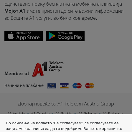
Единствено преку бесплатната мобилна апликација
Мојот A1
имате пристап до сите важни информации
за Вашите A1 услуги, во било кое време.
Member of
Начини на плаќање
Дознај повеќе за A1 Telekom Austria Group
A1 Austria
A1 Croatia
A1 Serbia
A1 Belarus
A1 Bulgaria
A1 Slovenia
A1 Digital
Со кликање на копчето "Се согласувам", се согласувате да
зачуваме колачиња за да го подобриме Вашето корисничко