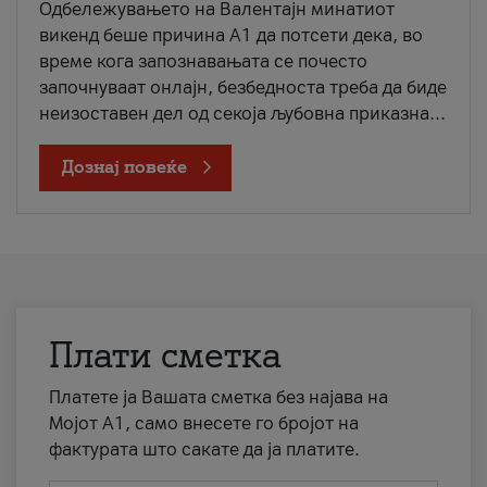
Одбележувањето на Валентајн минатиот
викенд беше причина А1 да потсети дека, во
време кога запознавањата се почесто
започнуваат онлајн, безбедноста треба да биде
неизоставен дел од секоја љубовна приказна...
Дознај повеќе
Плати сметка
Платете ја Вашата сметка без најава на
Мојот А1, само внесете го бројот на
фактурата што сакате да ја платите.