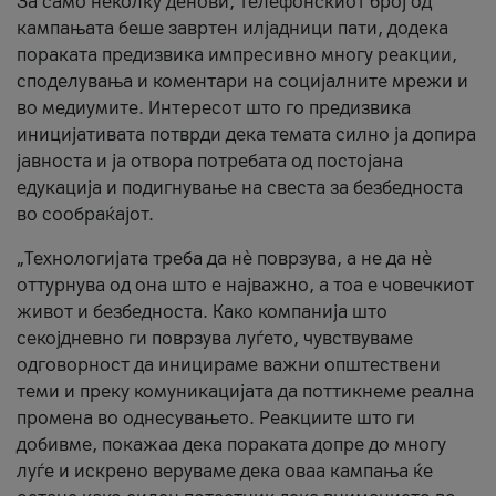
За само неколку денови, телефонскиот број од
кампањата беше завртен илјадници пати, додека
пораката предизвика импресивно многу реакции,
споделувања и коментари на социјалните мрежи и
во медиумите. Интересот што го предизвика
иницијативата потврди дека темата силно ја допира
јавноста и ја отвора потребата од постојана
едукација и подигнување на свеста за безбедноста
во сообраќајот.
„Технологијата треба да нè поврзува, а не да нè
оттурнува од она што е најважно, а тоа е човечкиот
живот и безбедноста. Како компанија што
секојдневно ги поврзува луѓето, чувствуваме
одговорност да иницираме важни општествени
теми и преку комуникацијата да поттикнеме реална
промена во однесувањето. Реакциите што ги
добивме, покажаа дека пораката допре до многу
луѓе и искрено веруваме дека оваа кампања ќе