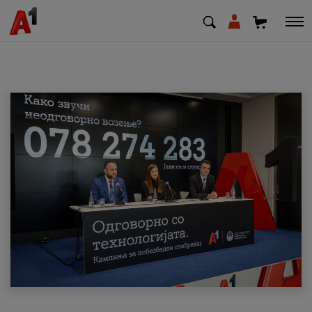
МК
EN
SQ
Приватни
Деловни
Поддршка
Надополни кредит
Плати сметка