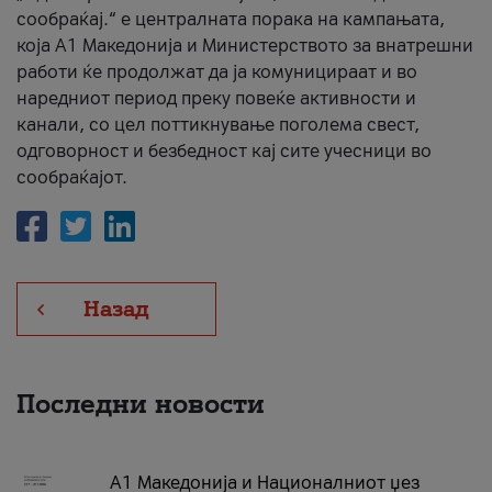
сообраќај.“ е централната порака на кампањата,
која A1 Македонија и Министерството за внатрешни
работи ќе продолжат да ја комуницираат и во
наредниот период преку повеќе активности и
канали, со цел поттикнување поголема свест,
одговорност и безбедност кај сите учесници во
сообраќајот.
Назад
Последни новости
А1 Македонија и Националниот џез