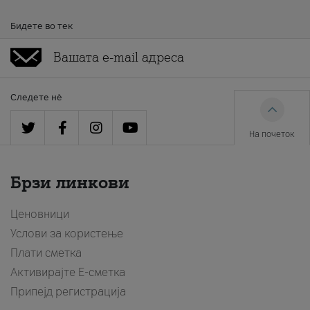
Бидете во тек
Следете нè
На почеток
Брзи линкови
Ценовници
Услови за користење
Плати сметка
Активирајте Е-сметка
Припејд регистрација