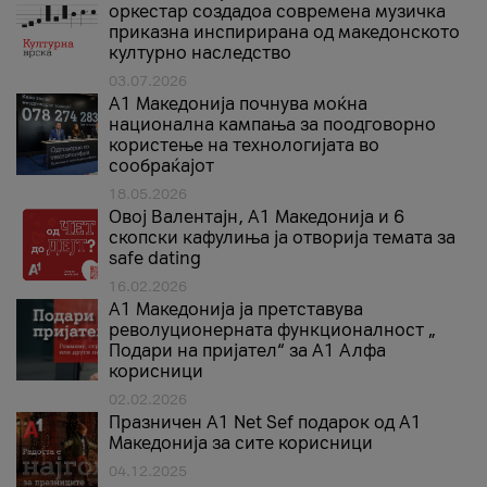
оркестар создадоа современа музичка
приказна инспирирана од македонското
културно наследство
03.07.2026
A1 Македонија почнува моќна
национална кампања за поодговорно
користење на технологијата во
сообраќајот
18.05.2026
Овој Валентајн, A1 Македонија и 6
скопски кафулиња ја отворија темата за
safe dating
16.02.2026
А1 Македонија ја претставува
револуционерната функционалност „
Подари на пријател“ за А1 Алфа
корисници
02.02.2026
Празничен A1 Net Sеf подарок од А1
Македонија за сите корисници
04.12.2025