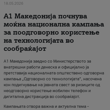
18.05.2026
За нас
A1 Македонија почнува
#ПодобарОнлајн
моќна национална кампања
за поодговорно користење
на технологијата во
сообраќајот
A1 Македонија заедно со Министерството за
внатрешни работи денеска и официјално ја
претставија националната општествено одговорна
кампања „Одговорно со технологијата“, насочена
кон подигнување на јавната свест за ризиците од
неодговорно користење мобилен телефон и
дигитална дистракција во сообраќајот.
Кампањата отвора важна и актуелна тема –