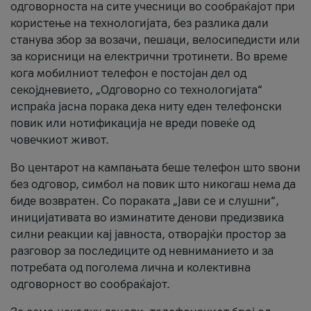
одговорноста на сите учесници во сообраќајот при
користење на технологијата, без разлика дали
станува збор за возачи, пешаци, велосипедисти или
за корисници на електрични тротинети. Во време
кога мобилниот телефон е постојан дел од
секојдневието, „Одговорно со технологијата“
испраќа јасна порака дека ниту еден телефонски
повик или нотификација не вреди повеќе од
човечкиот живот.
Во центарот на кампањата беше телефон што ѕвони
без одговор, симбол на повик што никогаш нема да
биде возвратен. Со пораката „Јави се и слушни“,
иницијативата во изминатите денови предизвика
силни реакции кај јавноста, отворајќи простор за
разговор за последиците од невниманието и за
потребата од поголема лична и колективна
одговорност во сообраќајот.