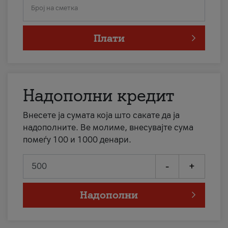
Број на сметка
Плати
Надополни кредит
Внесете ја сумата која што сакате да ја
надополните. Ве молиме, внесувајте сума
помеѓу 100 и 1000 денари.
-
+
Надополни