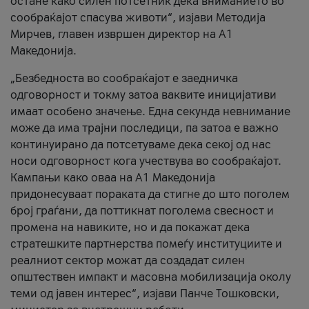
остане како силен потсетник дека вниманието во
сообраќајот спасува животи“, изјави Методија
Мирчев, главен извршен директор на А1
Македонија.
„Безбедноста во сообраќајот е заедничка
одговорност и токму затоа ваквите иницијативи
имаат особено значење. Една секунда невнимание
може да има трајни последици, па затоа е важно
континуирано да потсетуваме дека секој од нас
носи одговорност кога учествува во сообраќајот.
Кампањи како оваа на A1 Македонија
придонесуваат пораката да стигне до што поголем
број граѓани, да поттикнат поголема свесност и
промена на навиките, но и да покажат дека
стратешките партнерства помеѓу институциите и
реалниот сектор можат да создадат силен
општествен импакт и масовна мобилизација околу
теми од јавен интерес“, изјави Панче Тошковски,