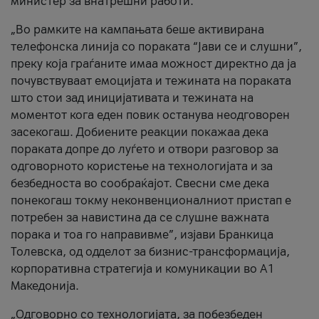
министер за внатрешни работи.
„Во рамките на кампањата беше активирана
телефонска линија со пораката “Јави се и слушни”,
преку која граѓаните имаа можност директно да ја
почувствуваат емоцијата и тежината на пораката
што стои зад иницијативата и тежината на
моментот кога еден повик останува неодговорен
засекогаш. Добиените реакции покажаа дека
пораката допре до луѓето и отвори разговор за
одговорното користење на технологијата и за
безбедноста во сообраќајот. Свесни сме дека
понекогаш токму неконвенционалниот пристап е
потребен за навистина да се слушне важната
порака и тоа го направивме”, изјави Бранкица
Толевска, од одделот за бизнис-трансформација,
корпоративна стратегија и комуникации во А1
Македонија.
„Одговорно со технологијата, за побезбеден