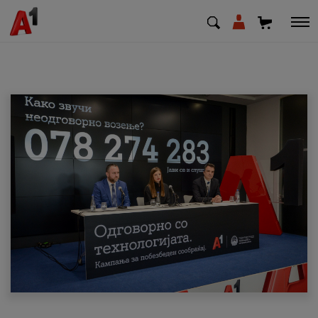
МК
EN
SQ
Приватни
Деловни
Поддршка
Надополни кредит
Плати сметка