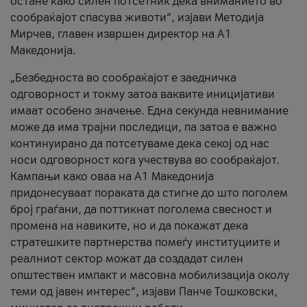
остане како силен потсетник дека вниманието во
сообраќајот спасува животи“, изјави Методија
Мирчев, главен извршен директор на А1
Македонија.
„Безбедноста во сообраќајот е заедничка
одговорност и токму затоа ваквите иницијативи
имаат особено значење. Една секунда невнимание
може да има трајни последици, па затоа е важно
континуирано да потсетуваме дека секој од нас
носи одговорност кога учествува во сообраќајот.
Кампањи како оваа на A1 Македонија
придонесуваат пораката да стигне до што поголем
број граѓани, да поттикнат поголема свесност и
промена на навиките, но и да покажат дека
стратешките партнерства помеѓу институциите и
реалниот сектор можат да создадат силен
општествен импакт и масовна мобилизација околу
теми од јавен интерес“, изјави Панче Тошковски,