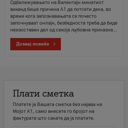
Одбележувањето на Валентајн минатиот
викенд беше причина А1 да потсети дека, во
време кога запознавањата се почесто
започнуваат онлајн, безбедноста треба да биде
неизоставен дел од секоја љубовна приказна...
Дознај повеќе
Плати сметка
Платете ја Вашата сметка без најава на
Мојот А1, само внесете го бројот на
фактурата што сакате да ја платите.