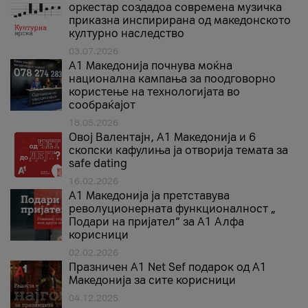
оркестар создадоа современа музичка
приказна инспирирана од македонското
културно наследство
03.07.2026
A1 Македонија почнува моќна
национална кампања за поодговорно
користење на технологијата во
сообраќајот
18.05.2026
Овој Валентајн, A1 Македонија и 6
скопски кафулиња ја отворија темата за
safe dating
16.02.2026
А1 Македонија ја претставува
револуционерната функционалност „
Подари на пријател“ за А1 Алфа
корисници
02.02.2026
Празничен A1 Net Sеf подарок од А1
Македонија за сите корисници
04.12.2025