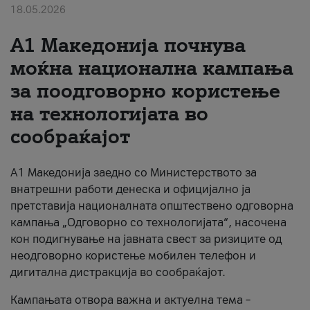
18.05.2026
За нас
A1 Македонија почнува
#ПодобарОнлајн
моќна национална кампања
за поодговорно користење
на технологијата во
сообраќајот
A1 Македонија заедно со Министерството за
внатрешни работи денеска и официјално ја
претставија националната општествено одговорна
кампања „Одговорно со технологијата“, насочена
кон подигнување на јавната свест за ризиците од
неодговорно користење мобилен телефон и
дигитална дистракција во сообраќајот.
Кампањата отвора важна и актуелна тема –