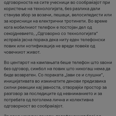
одговорноста на сите учесници во сообраќајот при
користење на технологијата, без разлика дали
станува збор за возачи, пешаци, велосипедисти или
за корисници на електрични тротинети. Во време
кога мобилниот телефон е постојан дел од
секојдневието, „Одговорно со технологијата“
испраќа јасна порака дека ниту еден телефонски
повик или нотификација не вреди повеќе од
човечкиот живот.
Во центарот на кампањата беше телефон што ѕвони
без одговор, симбол на повик што никогаш нема да
биде возвратен. Со пораката „Јави се и слушни“,
иницијативата во изминатите денови предизвика
силни реакции кај јавноста, отворајќи простор за
разговор за последиците од невниманието и за
потребата од поголема лична и колективна
одговорност во сообраќајот.