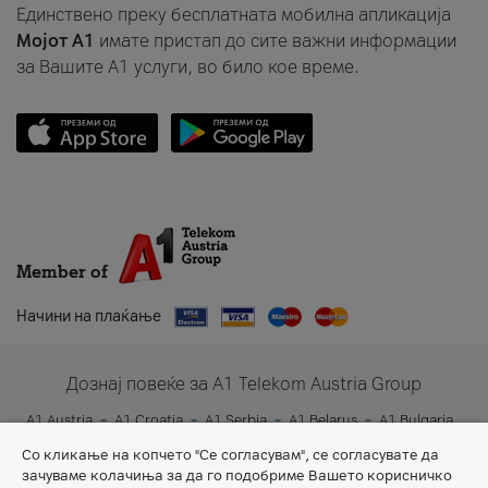
Единствено преку бесплатната мобилна апликација
Мојот A1
имате пристап до сите важни информации
за Вашите A1 услуги, во било кое време.
Member of
Начини на плаќање
Дознај повеќе за A1 Telekom Austria Group
A1 Austria
A1 Croatia
A1 Serbia
A1 Belarus
A1 Bulgaria
A1 Slovenia
A1 Digital
Со кликање на копчето "Се согласувам", се согласувате да
зачуваме колачиња за да го подобриме Вашето корисничко