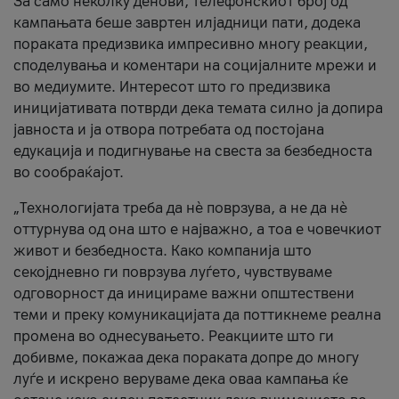
За само неколку денови, телефонскиот број од
кампањата беше завртен илјадници пати, додека
пораката предизвика импресивно многу реакции,
споделувања и коментари на социјалните мрежи и
во медиумите. Интересот што го предизвика
иницијативата потврди дека темата силно ја допира
јавноста и ја отвора потребата од постојана
едукација и подигнување на свеста за безбедноста
во сообраќајот.
„Технологијата треба да нè поврзува, а не да нè
оттурнува од она што е најважно, а тоа е човечкиот
живот и безбедноста. Како компанија што
секојдневно ги поврзува луѓето, чувствуваме
одговорност да иницираме важни општествени
теми и преку комуникацијата да поттикнеме реална
промена во однесувањето. Реакциите што ги
добивме, покажаа дека пораката допре до многу
луѓе и искрено веруваме дека оваа кампања ќе