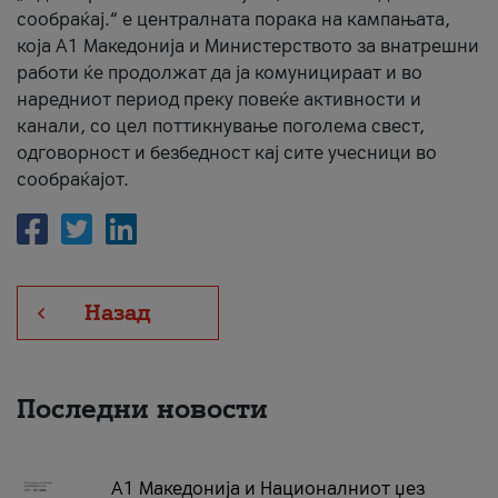
сообраќај.“ е централната порака на кампањата,
која A1 Македонија и Министерството за внатрешни
работи ќе продолжат да ја комуницираат и во
наредниот период преку повеќе активности и
канали, со цел поттикнување поголема свест,
одговорност и безбедност кај сите учесници во
сообраќајот.
Назад
Последни новости
А1 Македонија и Националниот џез