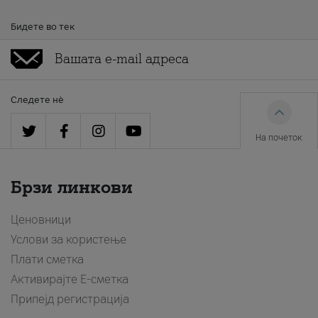
Бидете во тек
Следете нè
На почеток
Брзи линкови
Ценовници
Услови за користење
Плати сметка
Активирајте Е-сметка
Припејд регистрација