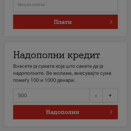
Број на сметка
Плати
Надополни кредит
Внесете ја сумата која што сакате да ја
надополните. Ве молиме, внесувајте сума
помеѓу 100 и 1000 денари.
-
+
Надополни