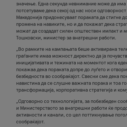
значење. Една секунда невнимание може да има 
потсетуваме дека секој од нас носи одговорност
Македонија придонесуваат пораката да стигне до
промена на навиките, но и да покажат дека стр
можат да создадат силен општествен импакт и м
Тошковски, министер за внатрешни работи.
„Во рамките на кампањата беше активирана телеф
граѓаните имаа можност директно да ја почувств
иницијативата и тежината на моментот кога еде
покажаа дека пораката допре до луѓето и отвори
безбедноста во сообраќајот. Свесни сме дека п
навистина да се слушне важната порака и тоа го
трансформација, корпоративна стратегија и ком
„Одговорно со технологијата, за побезбеден соо
и Министерството за внатрешни работи ќе продо
активности и канали, со цел поттикнување погол
сообраќајот.