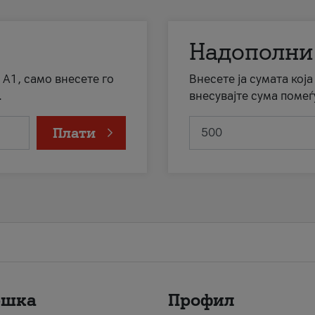
Надополни
 А1, само внесете го
Внесете ја сумата кој
.
внесувајте сума помеѓ
Плати
ршка
Профил