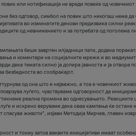
и повик или нотификација не вреди повеќе од човечкиот
ни без одговор, симбол на повик што никогаш нема да
цијативата во изминатите денови предизвика силни реак
ледиците од невниманието и за потребата од поголема л
кампањата беше завртен илјадници пати, додека поракат
вања и коментари на социјалните мрежи и во медиумит
рди дека темата силно ја допира јавноста и ја отвора п
за безбедноста во сообраќајот.
оттурнува од она што е најважно, а тоа е човечкиот живо
и поврзува луѓето, чувствуваме одговорност да иницира
ттикнеме реална промена во однесувањето. Реакциите 
луѓе и искрено веруваме дека оваа кампања ќе остане 
т спасува животи“, изјави Методија Мирчев, главен изв
орност и токму затоа ваквите иницијативи имаат особен