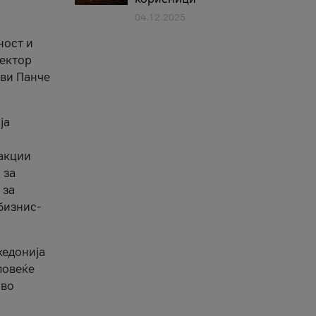
04.12.2025
1
ност и
сектор
ави Панче
ја
еакции
 за
 за
бизнис-
кедонија
повеќе
 во