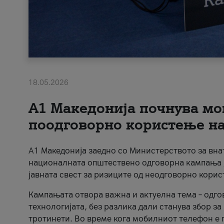
18.05.2026
A1 Македонија почнува мо
поодговорно користење на 
A1 Македонија заедно со Министерството за вна
националната општествено одговорна кампања „
јавната свест за ризиците од неодговорно кори
Кампањата отвора важна и актуелна тема – одго
технологијата, без разлика дали станува збор з
тротинети. Во време кога мобилниот телефон е п