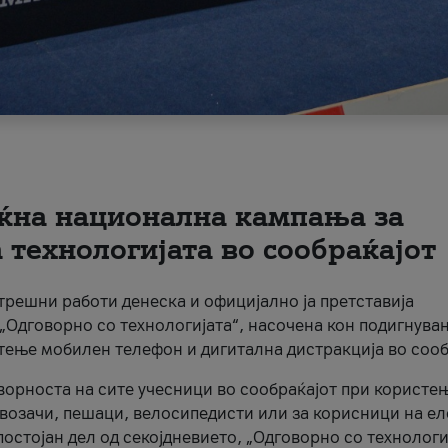
ќна национална кампања за
технологијата во сообраќајот
трешни работи денеска и официјално ја претставија
Одговорно со технологијата“, насочена кон подигнува
стење мобилен телефон и дигитална дистракција во сооб
ворноста на сите учесници во сообраќајот при користе
а возачи, пешаци, велосипедисти или за корисници на е
остојан дел од секојдневието, „Одговорно со технологи