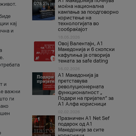
A1 Македонија почнува
 живот.
моќна национална
кампања за поодговорно
 биде
користење на
ции кај
технологијата во
сообраќајот
ична и
18.05.2026
Овој Валентајн, A1
Македонија и 6 скопски
а
кафулиња ја отворија
е.
темата за safe dating
отребата
16.02.2026
А1 Македонија ја
претставува
т и
револуционерната
ме важни
функционалност „
Подари на пријател“ за
што ги
А1 Алфа корисници
како
02.02.2026
ршен
Празничен A1 Net Sеf
подарок од А1
Македонија за сите
о
корисници