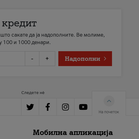
 кредит
а што сакате да ја надополните. Ве молиме,
у 100 и 1000 денари.
-
+
Надополни
Следете нè
На почеток
Мобилна апликација