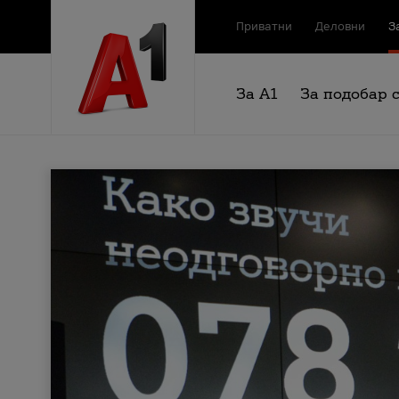
Приватни
Деловни
З
За А1
За подобар 