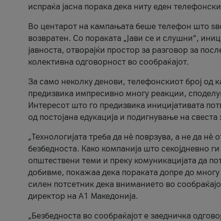
испраќа јасна порака дека ниту еден телефонск
Во центарот на кампањата беше телефон што ѕво
возвратен. Со пораката „Јави се и слушни“, ини
јавноста, отворајќи простор за разговор за пос
колективна одговорност во сообраќајот.
За само неколку денови, телефонскиот број од 
предизвика импресивно многу реакции, споделу
Интересот што го предизвика иницијативата потв
од постојана едукација и подигнување на свеста 
„Технологијата треба да нè поврзува, а не да нè 
безбедноста. Како компанија што секојдневно г
општествени теми и преку комуникацијата да по
добивме, покажаа дека пораката допре до многу 
силен потсетник дека вниманието во сообраќајо
директор на А1 Македонија.
„Безбедноста во сообраќајот е заедничка одгов