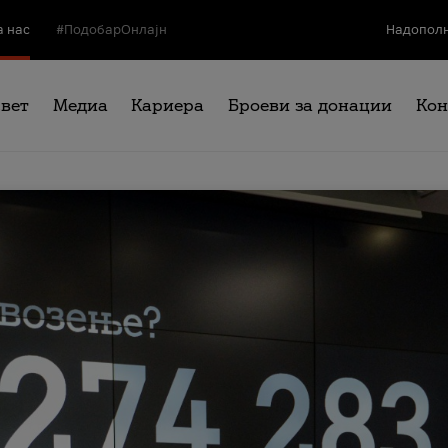
а нас
#ПодобарОнлајн
Надополн
свет
Медиа
Кариера
Броеви за донации
Кон