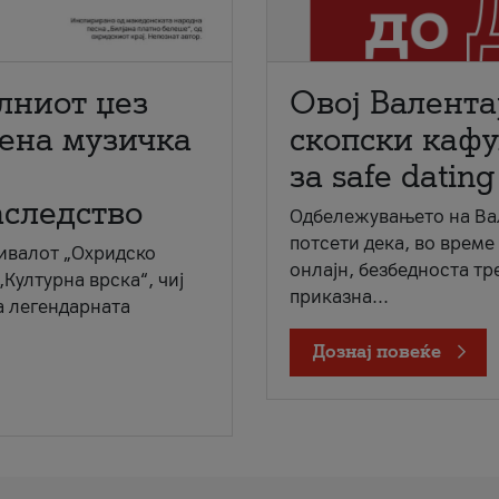
лниот џез
Овој Валента
мена музичка
скопски кафу
за safe dating
аследство
Одбележувањето на Вал
потсети дека, во време
ивалот „Охридско
онлајн, безбедноста тр
„Културна врска“, чиј
приказна...
а легендарната
Дознај повеќе