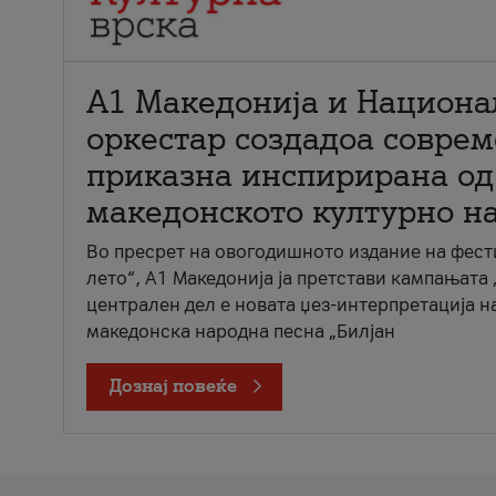
А1 Македонија и Национа
оркестар создадоа совре
приказна инспирирана од
македонското културно н
Во пресрет на овогодишното издание на фест
лето“, А1 Македонија ја претстави кампањата 
централен дел е новата џез-интерпретација н
македонска народна песна „Билјан
Дознај повеќе