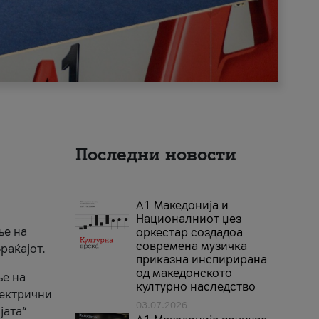
Последни новости
А1 Македонија и
Националниот џез
ње на
оркестар создадоа
современа музичка
раќајот.
приказна инспирирана
од македонското
ње на
културно наследство
лектрични
03.07.2026
јата“