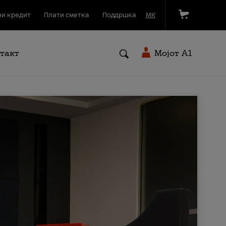
и кредит
Плати сметка
Поддршка
МК
такт
Мојот A1