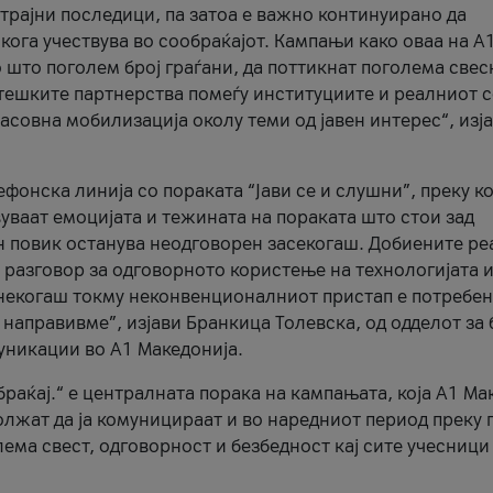
трајни последици, па затоа е важно континуирано да
 кога учествува во сообраќајот. Кампањи како оваа на A
 што поголем број граѓани, да поттикнат поголема свес
атешките партнерства помеѓу институциите и реалниот 
асовна мобилизација околу теми од јавен интерес“, изј
онска линија со пораката “Јави се и слушни”, преку ко
уваат емоцијата и тежината на пораката што стои зад
н повик останува неодговорен засекогаш. Добиените р
 разговор за одговорното користење на технологијата и
онекогаш токму неконвенционалниот пристап е потребен
 направивме”, изјави Бранкица Толевска, од одделот за 
уникации во А1 Македонија.
браќај.“ е централната порака на кампањата, која A1 Ма
лжат да ја комуницираат и во наредниот период преку 
ема свест, одговорност и безбедност кај сите учесници