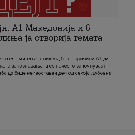
јн, A1 Македонија и 6
лиња ја отворија темата
ентајн минатиот викенд беше причина А1 да
 кога запознавањата се почесто започнуваат
еба да биде неизоставен дел од секоја љубовна