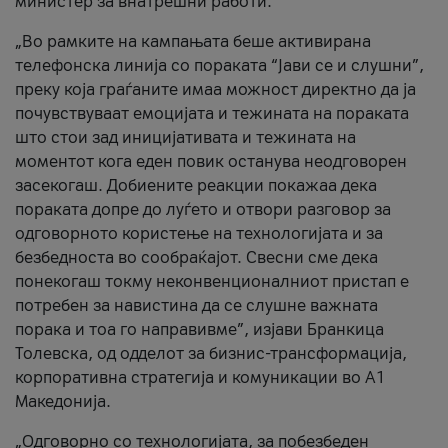
министер за внатрешни работи.
„Во рамките на кампањата беше активирана
телефонска линија со пораката “Јави се и слушни”,
преку која граѓаните имаа можност директно да ја
почувствуваат емоцијата и тежината на пораката
што стои зад иницијативата и тежината на
моментот кога еден повик останува неодговорен
засекогаш. Добиените реакции покажаа дека
пораката допре до луѓето и отвори разговор за
одговорното користење на технологијата и за
безбедноста во сообраќајот. Свесни сме дека
понекогаш токму неконвенционалниот пристап е
потребен за навистина да се слушне важната
порака и тоа го направивме”, изјави Бранкица
Толевска, од одделот за бизнис-трансформација,
корпоративна стратегија и комуникации во А1
Македонија.
„Одговорно со технологијата, за побезбеден