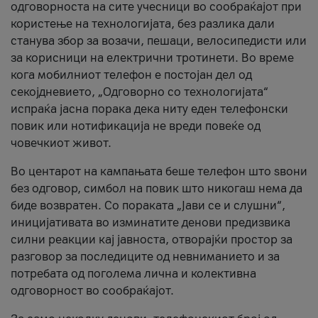
одговорноста на сите учесници во сообраќајот при
користење на технологијата, без разлика дали
станува збор за возачи, пешаци, велосипедисти или
за корисници на електрични тротинети. Во време
кога мобилниот телефон е постојан дел од
секојдневието, „Одговорно со технологијата“
испраќа јасна порака дека ниту еден телефонски
повик или нотификација не вреди повеќе од
човечкиот живот.
Во центарот на кампањата беше телефон што ѕвони
без одговор, симбол на повик што никогаш нема да
биде возвратен. Со пораката „Јави се и слушни“,
иницијативата во изминатите денови предизвика
силни реакции кај јавноста, отворајќи простор за
разговор за последиците од невниманието и за
потребата од поголема лична и колективна
одговорност во сообраќајот.