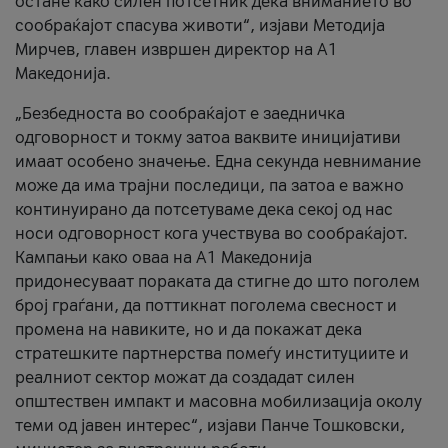
остане како силен потсетник дека вниманието во
сообраќајот спасува животи“, изјави Методија
Мирчев, главен извршен директор на А1
Македонија.
„Безбедноста во сообраќајот е заедничка
одговорност и токму затоа ваквите иницијативи
имаат особено значење. Една секунда невнимание
може да има трајни последици, па затоа е важно
континуирано да потсетуваме дека секој од нас
носи одговорност кога учествува во сообраќајот.
Кампањи како оваа на A1 Македонија
придонесуваат пораката да стигне до што поголем
број граѓани, да поттикнат поголема свесност и
промена на навиките, но и да покажат дека
стратешките партнерства помеѓу институциите и
реалниот сектор можат да создадат силен
општествен импакт и масовна мобилизација околу
теми од јавен интерес“, изјави Панче Тошковски,