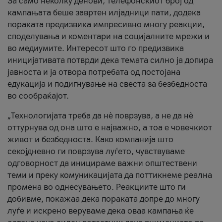
За само неколку денови, телефонскиот број од
кампањата беше завртен илјадници пати, додека
пораката предизвика импресивно многу реакции,
споделувања и коментари на социјалните мрежи и
во медиумите. Интересот што го предизвика
иницијативата потврди дека темата силно ја допира
јавноста и ја отвора потребата од постојана
едукација и подигнување на свеста за безбедноста
во сообраќајот.
„Технологијата треба да нè поврзува, а не да нè
оттурнува од она што е најважно, а тоа е човечкиот
живот и безбедноста. Како компанија што
секојдневно ги поврзува луѓето, чувствуваме
одговорност да иницираме важни општествени
теми и преку комуникацијата да поттикнеме реална
промена во однесувањето. Реакциите што ги
добивме, покажаа дека пораката допре до многу
луѓе и искрено веруваме дека оваа кампања ќе