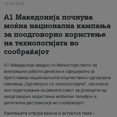
18.05.2026
За нас
A1 Македонија почнува
#ПодобарОнлајн
моќна национална кампања
за поодговорно користење
на технологијата во
сообраќајот
A1 Македонија заедно со Министерството за
внатрешни работи денеска и официјално ја
претставија националната општествено одговорна
кампања „Одговорно со технологијата“, насочена
кон подигнување на јавната свест за ризиците од
неодговорно користење мобилен телефон и
дигитална дистракција во сообраќајот.
Кампањата отвора важна и актуелна тема –