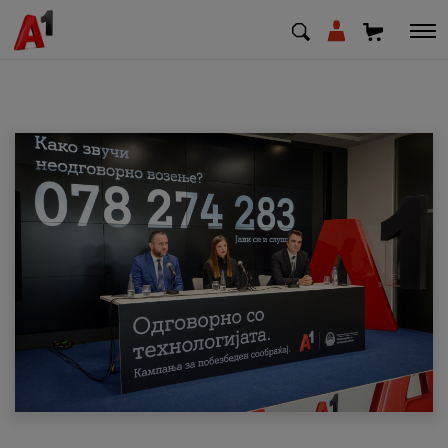
МК
EN
SQ
Приватни
Деловни
Поддршка
Надополни кредит
Плати сметка