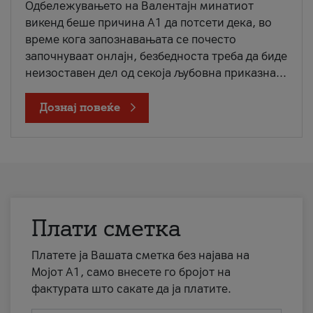
Одбележувањето на Валентајн минатиот
викенд беше причина А1 да потсети дека, во
време кога запознавањата се почесто
започнуваат онлајн, безбедноста треба да биде
неизоставен дел од секоја љубовна приказна...
Дознај повеќе
Плати сметка
Платете ја Вашата сметка без најава на
Мојот А1, само внесете го бројот на
фактурата што сакате да ја платите.