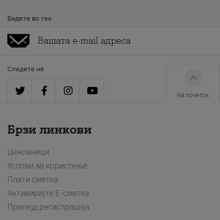
Бидете во тек
Следете нè
На почеток
Брзи линкови
Ценовници
Услови за користење
Плати сметка
Активирајте Е-сметка
Припејд регистрација