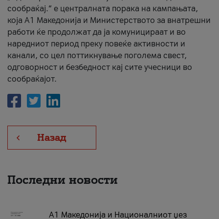
сообраќај.“ е централната порака на кампањата,
која A1 Македонија и Министерството за внатрешни
работи ќе продолжат да ја комуницираат и во
наредниот период преку повеќе активности и
канали, со цел поттикнување поголема свест,
одговорност и безбедност кај сите учесници во
сообраќајот.
Назад
Последни новости
А1 Македонија и Националниот џез