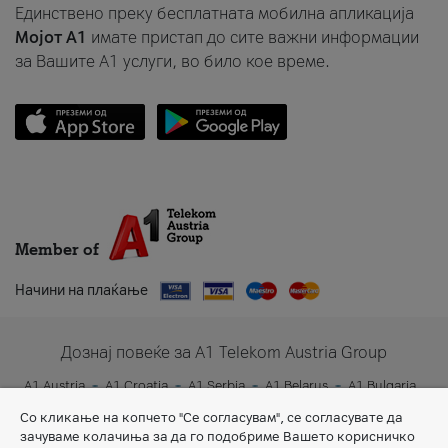
Единствено преку бесплатната мобилна апликација
Мојот A1
имате пристап до сите важни информации
за Вашите A1 услуги, во било кое време.
Member of
Начини на плаќање
Дознај повеќе за A1 Telekom Austria Group
A1 Austria
A1 Croatia
A1 Serbia
A1 Belarus
A1 Bulgaria
A1 Slovenia
A1 Digital
Со кликање на копчето "Се согласувам", се согласувате да
зачуваме колачиња за да го подобриме Вашето корисничко