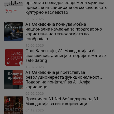
оркестар создадоа современа музичка
приказна инспирирана од македонското
културно наследство
03.07.2026
A1 Македонија почнува моќна
национална кампања за поодговорно
користење на технологијата во
сообраќајот
18.05.2026
Овој Валентајн, A1 Македонија и 6
скопски кафулиња ја отворија темата за
safe dating
16.02.2026
А1 Македонија ја претставува
револуционерната функционалност „
Подари на пријател“ за А1 Алфа
корисници
02.02.2026
Празничен A1 Net Sеf подарок од А1
Македонија за сите корисници
04.12.2025