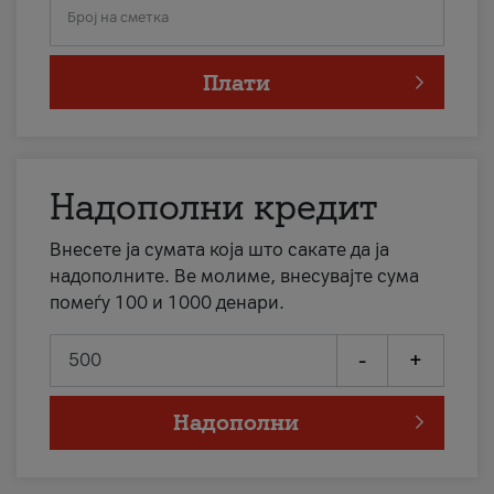
Број на сметка
Плати
Надополни кредит
Внесете ја сумата која што сакате да ја
надополните. Ве молиме, внесувајте сума
помеѓу 100 и 1000 денари.
-
+
Надополни