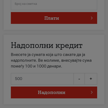
Број на сметка
Плати
Надополни кредит
Внесете ја сумата која што сакате да ја
надополните. Ве молиме, внесувајте сума
помеѓу 100 и 1000 денари.
-
+
Надополни