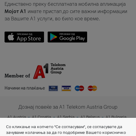
Единствено преку бесплатната мобилна апликација
Мојот A1
имате пристап до сите важни информации
за Вашите A1 услуги, во било кое време.
Member of
Начини на плаќање
Дознај повеќе за A1 Telekom Austria Group
A1 Austria
A1 Croatia
A1 Serbia
A1 Belarus
A1 Bulgaria
A1 Slovenia
A1 Digital
Со кликање на копчето "Се согласувам", се согласувате да
зачуваме колачиња за да го подобриме Вашето корисничко