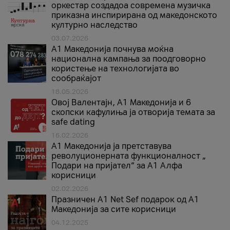
оркестар создадоа современа музичка
приказна инспирирана од македонското
културно наследство
03.07.2026
A1 Македонија почнува моќна
национална кампања за поодговорно
користење на технологијата во
сообраќајот
18.05.2026
Овој Валентајн, A1 Македонија и 6
скопски кафулиња ја отворија темата за
safe dating
16.02.2026
А1 Македонија ја претставува
револуционерната функционалност „
Подари на пријател“ за А1 Алфа
корисници
02.02.2026
Празничен A1 Net Sеf подарок од А1
Македонија за сите корисници
04.12.2025