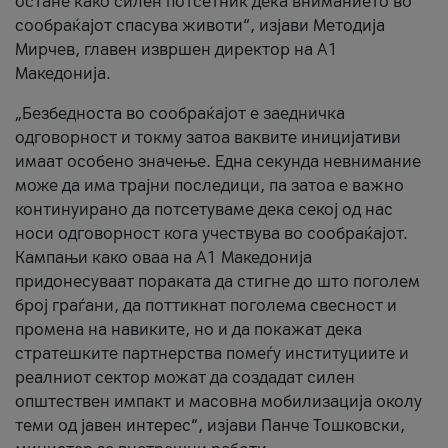
остане како силен потсетник дека вниманието во
сообраќајот спасува животи“, изјави Методија
Мирчев, главен извршен директор на А1
Македонија.
„Безбедноста во сообраќајот е заедничка
одговорност и токму затоа ваквите иницијативи
имаат особено значење. Една секунда невнимание
може да има трајни последици, па затоа е важно
континуирано да потсетуваме дека секој од нас
носи одговорност кога учествува во сообраќајот.
Кампањи како оваа на A1 Македонија
придонесуваат пораката да стигне до што поголем
број граѓани, да поттикнат поголема свесност и
промена на навиките, но и да покажат дека
стратешките партнерства помеѓу институциите и
реалниот сектор можат да создадат силен
општествен импакт и масовна мобилизација околу
теми од јавен интерес“, изјави Панче Тошковски,