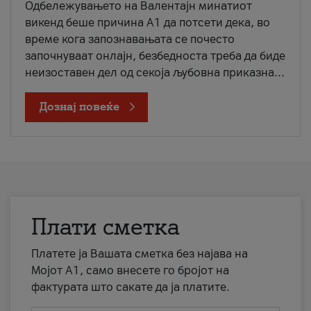
Одбележувањето на Валентајн минатиот
викенд беше причина А1 да потсети дека, во
време кога запознавањата се почесто
започнуваат онлајн, безбедноста треба да биде
неизоставен дел од секоја љубовна приказна...
Дознај повеќе
Плати сметка
Платете ја Вашата сметка без најава на
Мојот А1, само внесете го бројот на
фактурата што сакате да ја платите.