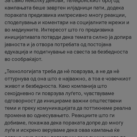
За само неколку денови, телефонскиот број од
кампањата беше завртен илјадници пати, додека
пораката предизвика импресивно многу реакции,
споделувања и коментари на социјалните мрежи и
во медиумите. Интересот што го предизвика
иницијативата потврди дека темата силно ја допира
јавноста и ја отвора потребата од постојана
едукација и подигнување на свеста за безбедноста
во сообраќајот.
„Технологијата треба да нè поврзува, а не да нè
оттурнува од она што е најважно, а тоа е човечкиот
живот и безбедноста. Како компанија што
секојдневно ги поврзува луѓето, чувствуваме
одговорност да иницираме важни општествени
теми и преку комуникацијата да поттикнеме реална
промена во однесувањето. Реакциите што ги
добивме, покажаа дека пораката допре до многу
луѓе и искрено веруваме дека оваа кампања ќе