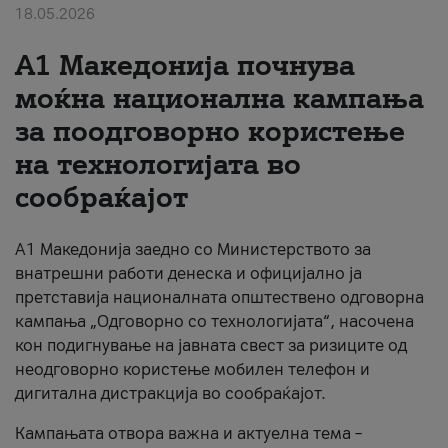
18.05.2026
За нас
A1 Македонија почнува
#ПодобарОнлајн
моќна национална кампања
за поодговорно користење
на технологијата во
сообраќајот
A1 Македонија заедно со Министерството за
внатрешни работи денеска и официјално ја
претставија националната општествено одговорна
кампања „Одговорно со технологијата“, насочена
кон подигнување на јавната свест за ризиците од
неодговорно користење мобилен телефон и
дигитална дистракција во сообраќајот.
Кампањата отвора важна и актуелна тема –