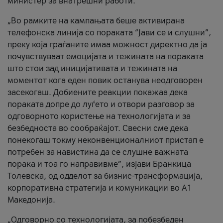
министер за внатрешни работи.
„Во рамките на кампањата беше активирана
телефонска линија со пораката “Јави се и слушни”,
преку која граѓаните имаа можност директно да ја
почувствуваат емоцијата и тежината на пораката
што стои зад иницијативата и тежината на
моментот кога еден повик останува неодговорен
засекогаш. Добиените реакции покажаа дека
пораката допре до луѓето и отвори разговор за
одговорното користење на технологијата и за
безбедноста во сообраќајот. Свесни сме дека
понекогаш токму неконвенционалниот пристап е
потребен за навистина да се слушне важната
порака и тоа го направивме”, изјави Бранкица
Толевска, од одделот за бизнис-трансформација,
корпоративна стратегија и комуникации во А1
Македонија.
„Одговорно со технологијата, за побезбеден