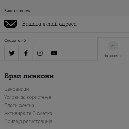
Бидете во тек
Следете нè
На почеток
Брзи линкови
Ценовници
Услови за користење
Плати сметка
Активирајте Е-сметка
Припејд регистрација