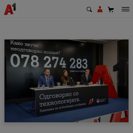
МК
EN
SQ
Приватни
Деловни
Поддршка
Надополни кредит
Плати сметка