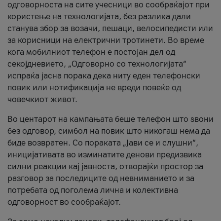
одговорноста на сите учесници во сообраќајот при
користење на технологијата, без разлика дали
станува збор за возачи, пешаци, велосипедисти или
за корисници на електрични тротинети. Во време
кога мобилниот телефон е постојан дел од
секојдневието, „Одговорно со технологијата“
испраќа јасна порака дека ниту еден телефонски
повик или нотификација не вреди повеќе од
човечкиот живот.
Во центарот на кампањата беше телефон што ѕвони
без одговор, симбол на повик што никогаш нема да
биде возвратен. Со пораката „Јави се и слушни“,
иницијативата во изминатите денови предизвика
силни реакции кај јавноста, отворајќи простор за
разговор за последиците од невниманието и за
потребата од поголема лична и колективна
одговорност во сообраќајот.