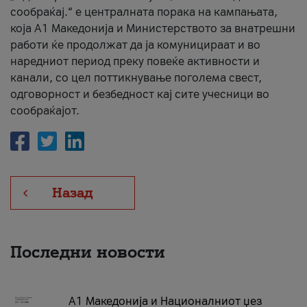
сообраќај.“ е централната порака на кампањата,
која A1 Македонија и Министерството за внатрешни
работи ќе продолжат да ја комуницираат и во
наредниот период преку повеќе активности и
канали, со цел поттикнување поголема свест,
одговорност и безбедност кај сите учесници во
сообраќајот.
Назад
Последни новости
А1 Македонија и Националниот џез