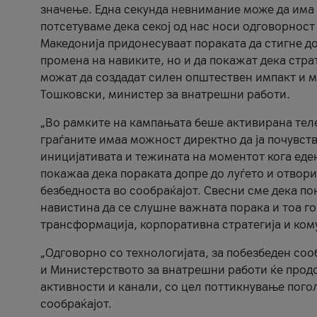
значење. Една секунда невнимание може да има 
потсетуваме дека секој од нас носи одговорност
Македонија придонесуваат пораката да стигне до
промена на навиките, но и да покажат дека стр
можат да создадат силен општествен импакт и м
Тошковски, министер за внатрешни работи.
„Во рамките на кампањата беше активирана телеф
граѓаните имаа можност директно да ја почувств
иницијативата и тежината на моментот кога еде
покажаа дека пораката допре до луѓето и отвори
безбедноста во сообраќајот. Свесни сме дека п
навистина да се слушне важната порака и тоа го
трансформација, корпоративна стратегија и ком
„Одговорно со технологијата, за побезбеден соо
и Министерството за внатрешни работи ќе продо
активности и канали, со цел поттикнување погол
сообраќајот.