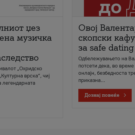
лниот џез
Овој Валента
мена музичка
скопски кафу
за safe dating
аследство
Одбележувањето на Вал
потсети дека, во време
ивалот „Охридско
онлајн, безбедноста тр
„Културна врска“, чиј
приказна...
а легендарната
Дознај повеќе