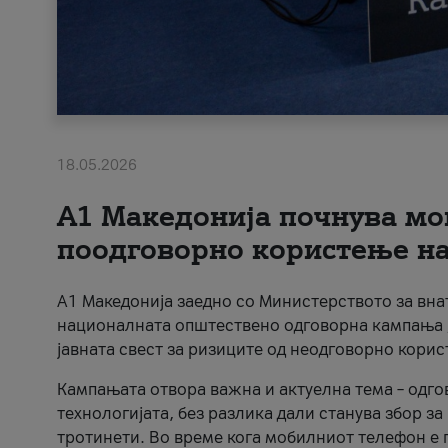
18.05.2026
A1 Македонија почнува мо
поодговорно користење на 
A1 Македонија заедно со Министерството за вна
националната општествено одговорна кампања „
јавната свест за ризиците од неодговорно кори
Кампањата отвора важна и актуелна тема – одго
технологијата, без разлика дали станува збор з
тротинети. Во време кога мобилниот телефон е п