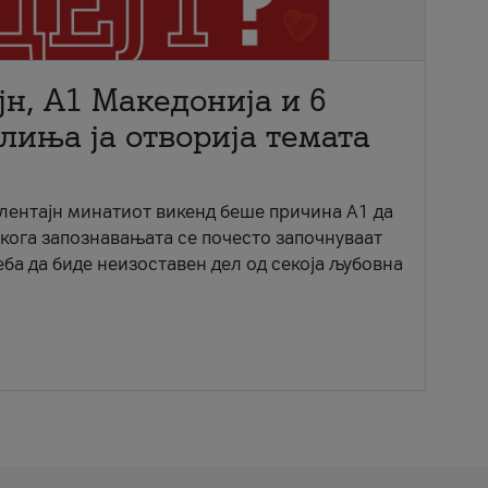
јн, A1 Македонија и 6
лиња ја отворија темата
ентајн минатиот викенд беше причина А1 да
 кога запознавањата се почесто започнуваат
еба да биде неизоставен дел од секоја љубовна