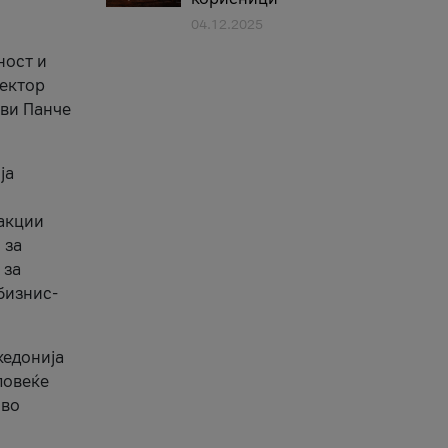
04.12.2025
1
ност и
сектор
ави Панче
ја
еакции
 за
 за
бизнис-
кедонија
повеќе
 во