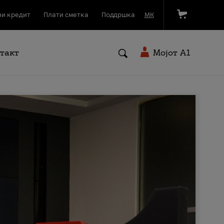
и кредит
Плати сметка
Поддршка
МК
такт
Мојот A1