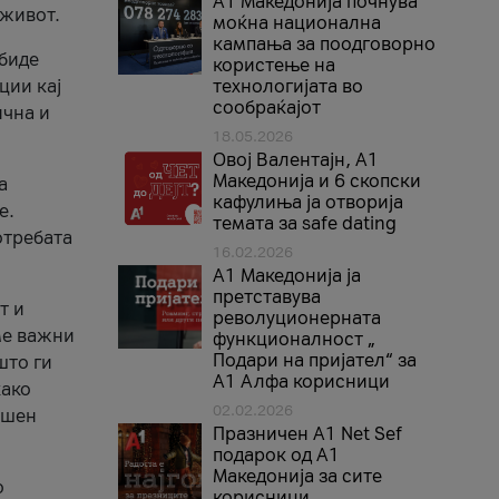
A1 Македонија почнува
 живот.
моќна национална
кампања за поодговорно
 биде
користење на
ции кај
технологијата во
сообраќајот
ична и
18.05.2026
Овој Валентајн, A1
Македонија и 6 скопски
а
кафулиња ја отворија
е.
темата за safe dating
отребата
16.02.2026
А1 Македонија ја
претставува
т и
револуционерната
ме важни
функционалност „
Подари на пријател“ за
што ги
А1 Алфа корисници
како
02.02.2026
ршен
Празничен A1 Net Sеf
подарок од А1
Македонија за сите
о
корисници