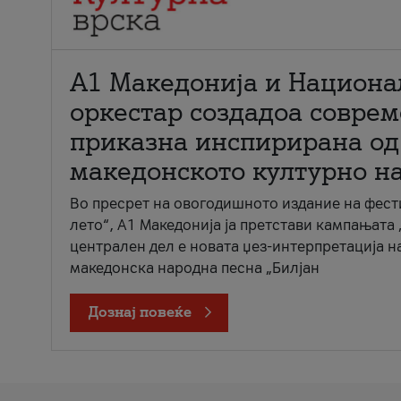
А1 Македонија и Национа
оркестар создадоа совре
приказна инспирирана од
македонското културно н
Во пресрет на овогодишното издание на фест
лето“, А1 Македонија ја претстави кампањата 
централен дел е новата џез-интерпретација н
македонска народна песна „Билјан
Дознај повеќе