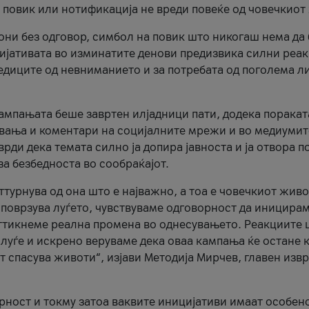
и повик или нотификација не вреди повеќе од човечкиот
ни без одговор, симбол на повик што никогаш нема да
цијативата во изминатите денови предизвика силни реак
ледиците од невниманието и за потребата од поголема л
кампањата беше завртен илјадници пати, додека поракат
вања и коментари на социјалните мрежи и во медиумит
рди дека темата силно ја допира јавноста и ја отвора п
за безбедноста во сообраќајот.
оттурнува од она што е најважно, а тоа е човечкиот живо
и поврзува луѓето, чувствуваме одговорност да иницира
ттикнеме реална промена во однесувањето. Реакциите 
луѓе и искрено веруваме дека оваа кампања ќе остане 
т спасува животи“, изјави Методија Мирчев, главен изв
орност и токму затоа ваквите иницијативи имаат особен