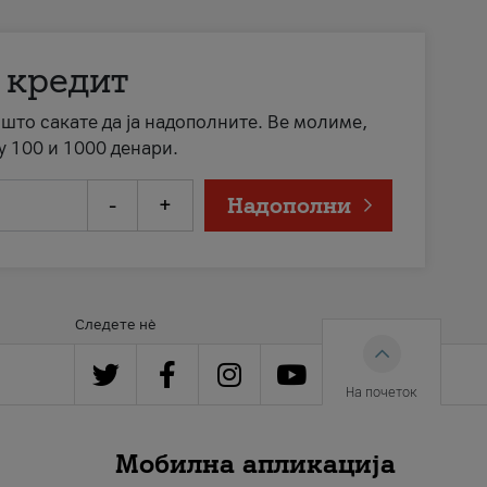
 кредит
а што сакате да ја надополните. Ве молиме,
у 100 и 1000 денари.
-
+
Надополни
Следете нè
На почеток
Мобилна апликација