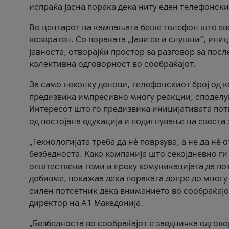
испраќа јасна порака дека ниту еден телефонск
Во центарот на кампањата беше телефон што ѕво
возвратен. Со пораката „Јави се и слушни“, ини
јавноста, отворајќи простор за разговор за пос
колективна одговорност во сообраќајот.
За само неколку денови, телефонскиот број од 
предизвика импресивно многу реакции, споделу
Интересот што го предизвика иницијативата потв
од постојана едукација и подигнување на свеста 
„Технологијата треба да нè поврзува, а не да нè 
безбедноста. Како компанија што секојдневно г
општествени теми и преку комуникацијата да по
добивме, покажаа дека пораката допре до многу 
силен потсетник дека вниманието во сообраќајо
директор на А1 Македонија.
„Безбедноста во сообраќајот е заедничка одгов