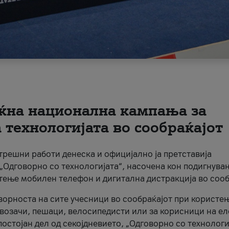
ќна национална кампања за
технологијата во сообраќајот
трешни работи денеска и официјално ја претставија
Одговорно со технологијата“, насочена кон подигнува
стење мобилен телефон и дигитална дистракција во сооб
ворноста на сите учесници во сообраќајот при користе
а возачи, пешаци, велосипедисти или за корисници на е
остојан дел од секојдневието, „Одговорно со технологи