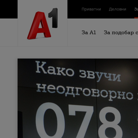
Приватни
Деловни
З
За А1
За подобар 