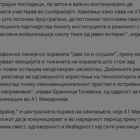
трајни последици, па затоа е важно континуирано да
 кога учествува во сообраќајот. Кампањи како оваа на A
 што поголем број граѓани, да поттикнат поголема свес
атешките партнерства помеѓу институциите и реалниот 
асовна мобилизација околу теми од јавен интерес“, изј
онска линија со пораката “Јави се и слушни”, преку ко
уваат емоцијата и тежината на пораката што стои зад
н повик останува неодговорен засекогаш. Добиените р
 разговор за одговорното користење на технологијата и
онекогаш токму неконвенционалниот пристап е потребен
 направивме”, изјави Бранкица Толевска, од одделот за 
уникации во А1 Македонија.
браќај.“ е централната порака на кампањата, која A1 Ма
лжат да ја комуницираат и во наредниот период преку 
ема свест, одговорност и безбедност кај сите учесници