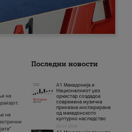
Последни новости
А1 Македонија и
Националниот џез
ње на
оркестар создадоа
современа музичка
раќајот.
приказна инспирирана
од македонското
ње на
културно наследство
лектрични
03.07.2026
јата“