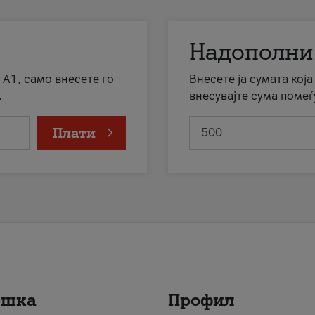
Надополни
 А1, само внесете го
Внесете ја сумата кој
.
внесувајте сума помеѓ
Плати
ршка
Профил