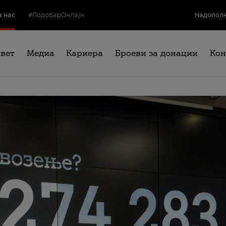
а нас
#ПодобарОнлајн
Надополн
свет
Медиа
Кариера
Броеви за донации
Кон