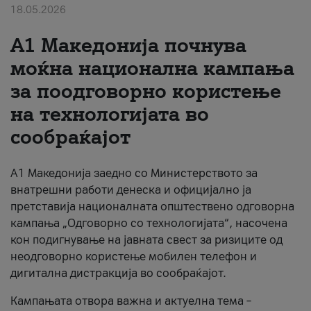
18.05.2026
За нас
A1 Македонија почнува
#ПодобарОнлајн
моќна национална кампања
за поодговорно користење
на технологијата во
сообраќајот
A1 Македонија заедно со Министерството за
внатрешни работи денеска и официјално ја
претставија националната општествено одговорна
кампања „Одговорно со технологијата“, насочена
кон подигнување на јавната свест за ризиците од
неодговорно користење мобилен телефон и
дигитална дистракција во сообраќајот.
Кампањата отвора важна и актуелна тема –