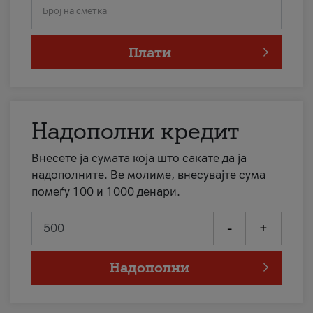
Број на сметка
Плати
Надополни кредит
Внесете ја сумата која што сакате да ја
надополните. Ве молиме, внесувајте сума
помеѓу 100 и 1000 денари.
-
+
Надополни