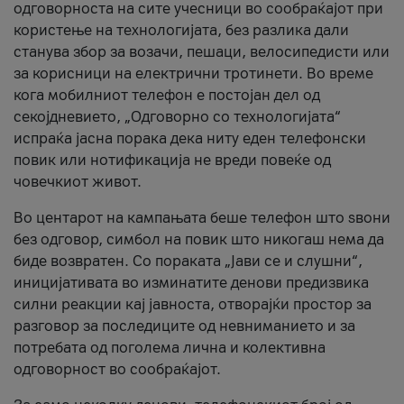
одговорноста на сите учесници во сообраќајот при
користење на технологијата, без разлика дали
станува збор за возачи, пешаци, велосипедисти или
за корисници на електрични тротинети. Во време
кога мобилниот телефон е постојан дел од
секојдневието, „Одговорно со технологијата“
испраќа јасна порака дека ниту еден телефонски
повик или нотификација не вреди повеќе од
човечкиот живот.
Во центарот на кампањата беше телефон што ѕвони
без одговор, симбол на повик што никогаш нема да
биде возвратен. Со пораката „Јави се и слушни“,
иницијативата во изминатите денови предизвика
силни реакции кај јавноста, отворајќи простор за
разговор за последиците од невниманието и за
потребата од поголема лична и колективна
одговорност во сообраќајот.