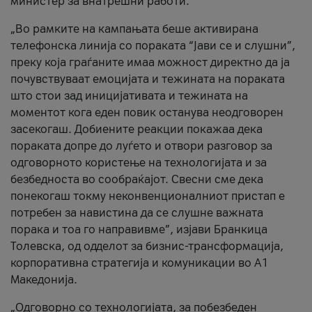
министер за внатрешни работи.
„Во рамките на кампањата беше активирана
телефонска линија со пораката “Јави се и слушни”,
преку која граѓаните имаа можност директно да ја
почувствуваат емоцијата и тежината на пораката
што стои зад иницијативата и тежината на
моментот кога еден повик останува неодговорен
засекогаш. Добиените реакции покажаа дека
пораката допре до луѓето и отвори разговор за
одговорното користење на технологијата и за
безбедноста во сообраќајот. Свесни сме дека
понекогаш токму неконвенционалниот пристап е
потребен за навистина да се слушне важната
порака и тоа го направивме”, изјави Бранкица
Толевска, од одделот за бизнис-трансформација,
корпоративна стратегија и комуникации во А1
Македонија.
„Одговорно со технологијата, за побезбеден