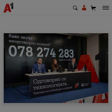
МК
EN
SQ
Приватни
Деловни
Поддршка
Надополни кредит
Плати сметка