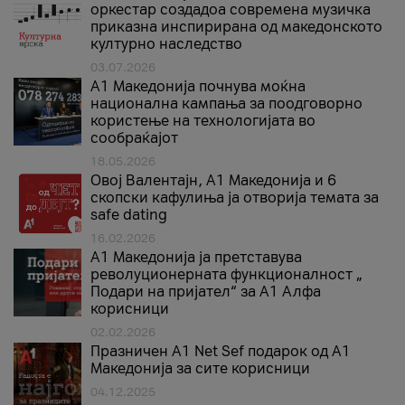
оркестар создадоа современа музичка
приказна инспирирана од македонското
културно наследство
03.07.2026
A1 Македонија почнува моќна
национална кампања за поодговорно
користење на технологијата во
сообраќајот
18.05.2026
Овој Валентајн, A1 Македонија и 6
скопски кафулиња ја отворија темата за
safe dating
16.02.2026
А1 Македонија ја претставува
револуционерната функционалност „
Подари на пријател“ за А1 Алфа
корисници
02.02.2026
Празничен A1 Net Sеf подарок од А1
Македонија за сите корисници
04.12.2025