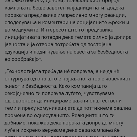
За само неколку денови, телефонскиот број од
кампањата беше завртен илјадници пати, додека
пораката предизвика импресивно многу реакции,
споделувања и коментари на социјалните мрежи и
во медиумите. Интересот што го предизвика
иницијативата потврди дека темата силно ја допира
јавноста и ја отвора потребата од постојана
едукација и подигнување на свеста за безбедноста
во сообраќајот.
„Технологијата треба да нè поврзува, а не да нè
оттурнува од она што е најважно, а тоа е човечкиот
живот и безбедноста. Како компанија што
секојдневно ги поврзува луѓето, чувствуваме
одговорност да иницираме важни општествени
теми и преку комуникацијата да поттикнеме реална
промена во однесувањето. Реакциите што ги
добивме, покажаа дека пораката допре до многу
луѓе и искрено веруваме дека оваа кампања ќе