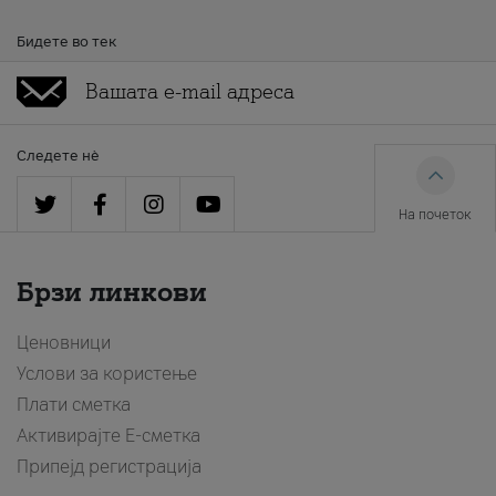
Бидете во тек
Следете нè
На почеток
Брзи линкови
Ценовници
Услови за користење
Плати сметка
Активирајте Е-сметка
Припејд регистрација