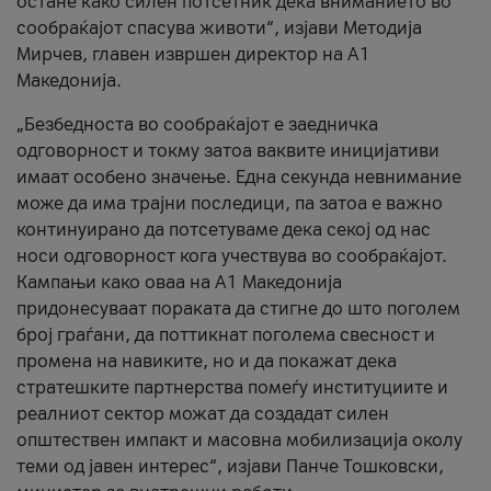
остане како силен потсетник дека вниманието во
сообраќајот спасува животи“, изјави Методија
Мирчев, главен извршен директор на А1
Македонија.
„Безбедноста во сообраќајот е заедничка
одговорност и токму затоа ваквите иницијативи
имаат особено значење. Една секунда невнимание
може да има трајни последици, па затоа е важно
континуирано да потсетуваме дека секој од нас
носи одговорност кога учествува во сообраќајот.
Кампањи како оваа на A1 Македонија
придонесуваат пораката да стигне до што поголем
број граѓани, да поттикнат поголема свесност и
промена на навиките, но и да покажат дека
стратешките партнерства помеѓу институциите и
реалниот сектор можат да создадат силен
општествен импакт и масовна мобилизација околу
теми од јавен интерес“, изјави Панче Тошковски,