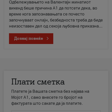
Одбележувањето на Валентајн минатиот
викенд беше причина А1 да потсети дека, во
време кога запознавањата се почесто
започнуваат онлајн, безбедноста треба да биде
неизоставен дел од секоја љубовна приказна...
Дознај повеќе
Плати сметка
Платете ја Вашата сметка без најава на
Мојот А1, само внесете го бројот на
фактурата што сакате да ја платите.