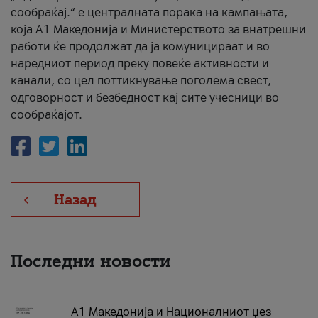
сообраќај.“ е централната порака на кампањата,
која A1 Македонија и Министерството за внатрешни
работи ќе продолжат да ја комуницираат и во
наредниот период преку повеќе активности и
канали, со цел поттикнување поголема свест,
одговорност и безбедност кај сите учесници во
сообраќајот.
Назад
Последни новости
А1 Македонија и Националниот џез