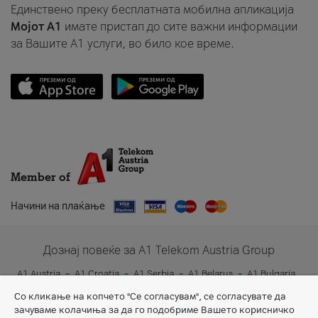
Единствено преку бесплатната мобилна апликација
Мојот A1
имате пристап до сите важни информации
за Вашите A1 услуги, во било кое време.
Member of
Начини на плаќање
Дознај повеќе за A1 Telekom Austria Group
A1 Austria
A1 Croatia
A1 Serbia
A1 Belarus
A1 Bulgaria
A1 Slovenia
A1 Digital
Со кликање на копчето "Се согласувам", се согласувате да
зачуваме колачиња за да го подобриме Вашето корисничко