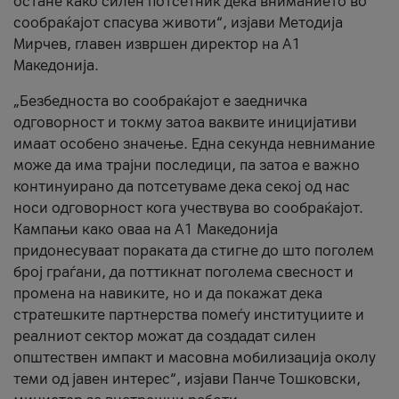
остане како силен потсетник дека вниманието во
сообраќајот спасува животи“, изјави Методија
Мирчев, главен извршен директор на А1
Македонија.
„Безбедноста во сообраќајот е заедничка
одговорност и токму затоа ваквите иницијативи
имаат особено значење. Една секунда невнимание
може да има трајни последици, па затоа е важно
континуирано да потсетуваме дека секој од нас
носи одговорност кога учествува во сообраќајот.
Кампањи како оваа на A1 Македонија
придонесуваат пораката да стигне до што поголем
број граѓани, да поттикнат поголема свесност и
промена на навиките, но и да покажат дека
стратешките партнерства помеѓу институциите и
реалниот сектор можат да создадат силен
општествен импакт и масовна мобилизација околу
теми од јавен интерес“, изјави Панче Тошковски,