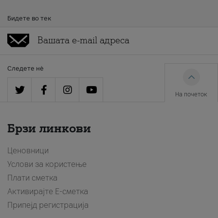
Бидете во тек
Следете нè
На почеток
Брзи линкови
Ценовници
Услови за користење
Плати сметка
Активирајте Е-сметка
Припејд регистрација