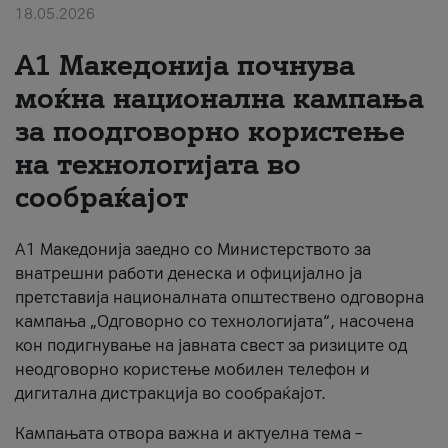
18.05.2026
За нас
A1 Македонија почнува
#ПодобарОнлајн
моќна национална кампања
за поодговорно користење
на технологијата во
сообраќајот
A1 Македонија заедно со Министерството за
внатрешни работи денеска и официјално ја
претставија националната општествено одговорна
кампања „Одговорно со технологијата“, насочена
кон подигнување на јавната свест за ризиците од
неодговорно користење мобилен телефон и
дигитална дистракција во сообраќајот.
Кампањата отвора важна и актуелна тема –