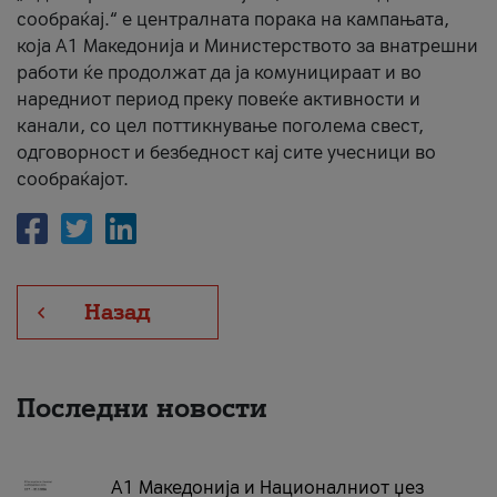
сообраќај.“ е централната порака на кампањата,
која A1 Македонија и Министерството за внатрешни
работи ќе продолжат да ја комуницираат и во
наредниот период преку повеќе активности и
канали, со цел поттикнување поголема свест,
одговорност и безбедност кај сите учесници во
сообраќајот.
Назад
Последни новости
А1 Македонија и Националниот џез