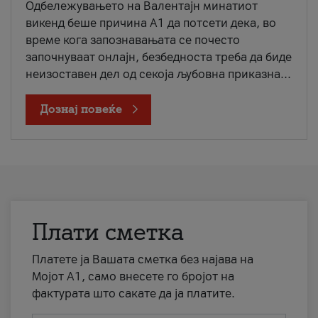
Одбележувањето на Валентајн минатиот
викенд беше причина А1 да потсети дека, во
време кога запознавањата се почесто
започнуваат онлајн, безбедноста треба да биде
неизоставен дел од секоја љубовна приказна...
Дознај повеќе
Плати сметка
Платете ја Вашата сметка без најава на
Мојот А1, само внесете го бројот на
фактурата што сакате да ја платите.