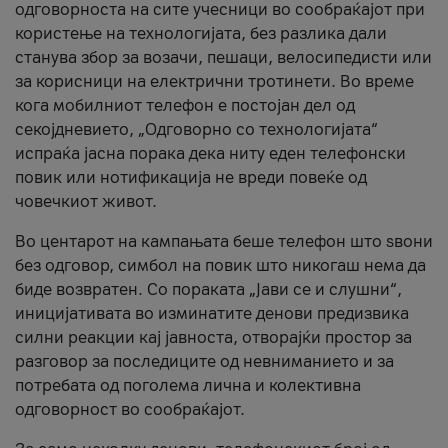
одговорноста на сите учесници во сообраќајот при
користење на технологијата, без разлика дали
станува збор за возачи, пешаци, велосипедисти или
за корисници на електрични тротинети. Во време
кога мобилниот телефон е постојан дел од
секојдневието, „Одговорно со технологијата“
испраќа јасна порака дека ниту еден телефонски
повик или нотификација не вреди повеќе од
човечкиот живот.
Во центарот на кампањата беше телефон што ѕвони
без одговор, симбол на повик што никогаш нема да
биде возвратен. Со пораката „Јави се и слушни“,
иницијативата во изминатите денови предизвика
силни реакции кај јавноста, отворајќи простор за
разговор за последиците од невниманието и за
потребата од поголема лична и колективна
одговорност во сообраќајот.