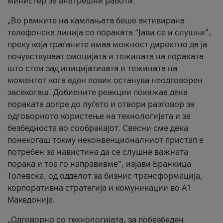
министер за внатрешни работи.
„Во рамките на кампањата беше активирана
телефонска линија со пораката “Јави се и слушни”,
преку која граѓаните имаа можност директно да ја
почувствуваат емоцијата и тежината на пораката
што стои зад иницијативата и тежината на
моментот кога еден повик останува неодговорен
засекогаш. Добиените реакции покажаа дека
пораката допре до луѓето и отвори разговор за
одговорното користење на технологијата и за
безбедноста во сообраќајот. Свесни сме дека
понекогаш токму неконвенционалниот пристап е
потребен за навистина да се слушне важната
порака и тоа го направивме”, изјави Бранкица
Толевска, од одделот за бизнис-трансформација,
корпоративна стратегија и комуникации во А1
Македонија.
„Одговорно со технологијата, за побезбеден