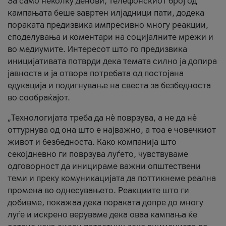
За само неколку денови, телефонскиот број од
кампањата беше завртен илјадници пати, додека
пораката предизвика импресивно многу реакции,
споделувања и коментари на социјалните мрежи и
во медиумите. Интересот што го предизвика
иницијативата потврди дека темата силно ја допира
јавноста и ја отвора потребата од постојана
едукација и подигнување на свеста за безбедноста
во сообраќајот.
„Технологијата треба да нè поврзува, а не да нè
оттурнува од она што е најважно, а тоа е човечкиот
живот и безбедноста. Како компанија што
секојдневно ги поврзува луѓето, чувствуваме
одговорност да иницираме важни општествени
теми и преку комуникацијата да поттикнеме реална
промена во однесувањето. Реакциите што ги
добивме, покажаа дека пораката допре до многу
луѓе и искрено веруваме дека оваа кампања ќе