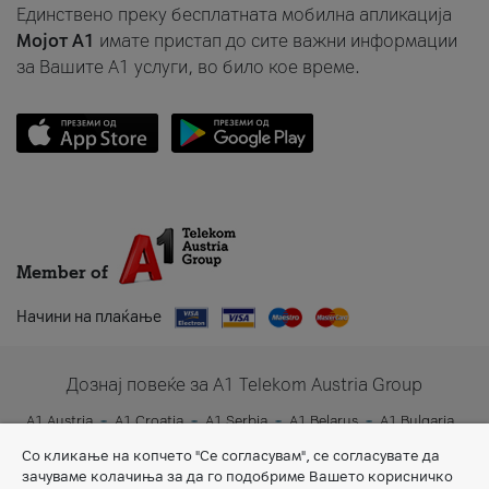
Единствено преку бесплатната мобилна апликација
Мојот A1
имате пристап до сите важни информации
за Вашите A1 услуги, во било кое време.
Member of
Начини на плаќање
Дознај повеќе за A1 Telekom Austria Group
A1 Austria
A1 Croatia
A1 Serbia
A1 Belarus
A1 Bulgaria
A1 Slovenia
A1 Digital
Со кликање на копчето "Се согласувам", се согласувате да
зачуваме колачиња за да го подобриме Вашето корисничко