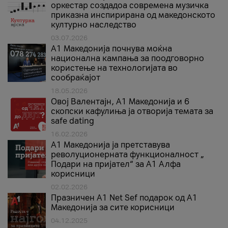
оркестар создадоа современа музичка
приказна инспирирана од македонското
културно наследство
03.07.2026
A1 Македонија почнува моќна
национална кампања за поодговорно
користење на технологијата во
сообраќајот
18.05.2026
Овој Валентајн, A1 Македонија и 6
скопски кафулиња ја отворија темата за
safe dating
16.02.2026
А1 Македонија ја претставува
револуционерната функционалност „
Подари на пријател“ за А1 Алфа
корисници
02.02.2026
Празничен A1 Net Sеf подарок од А1
Македонија за сите корисници
04.12.2025