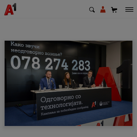
МК
EN
SQ
Приватни
Деловни
Поддршка
Надополни кредит
Плати сметка