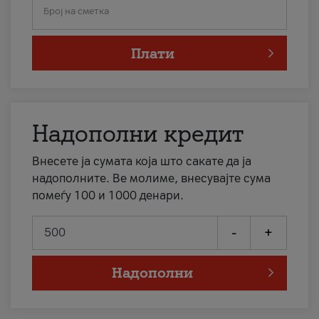
Број на сметка
Плати
Надополни кредит
Внесете ја сумата која што сакате да ја
надополните. Ве молиме, внесувајте сума
помеѓу 100 и 1000 денари.
-
+
Надополни