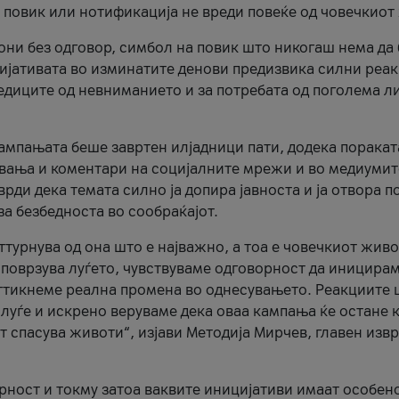
и повик или нотификација не вреди повеќе од човечкиот
ни без одговор, симбол на повик што никогаш нема да
цијативата во изминатите денови предизвика силни реак
ледиците од невниманието и за потребата од поголема л
кампањата беше завртен илјадници пати, додека поракат
вања и коментари на социјалните мрежи и во медиумит
рди дека темата силно ја допира јавноста и ја отвора п
за безбедноста во сообраќајот.
оттурнува од она што е најважно, а тоа е човечкиот живо
и поврзува луѓето, чувствуваме одговорност да иницира
ттикнеме реална промена во однесувањето. Реакциите 
луѓе и искрено веруваме дека оваа кампања ќе остане 
т спасува животи“, изјави Методија Мирчев, главен изв
орност и токму затоа ваквите иницијативи имаат особен