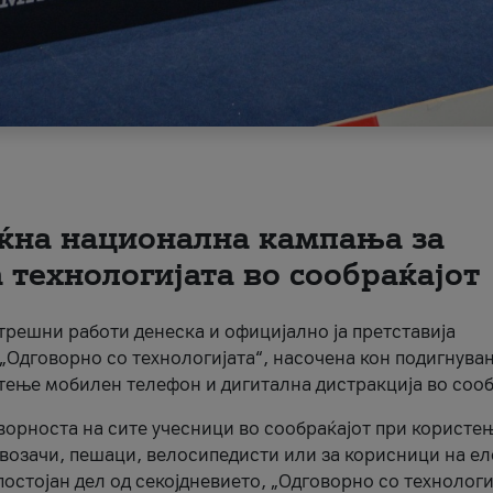
ќна национална кампања за
технологијата во сообраќајот
трешни работи денеска и официјално ја претставија
Одговорно со технологијата“, насочена кон подигнува
стење мобилен телефон и дигитална дистракција во сооб
ворноста на сите учесници во сообраќајот при користе
а возачи, пешаци, велосипедисти или за корисници на е
остојан дел од секојдневието, „Одговорно со технологи