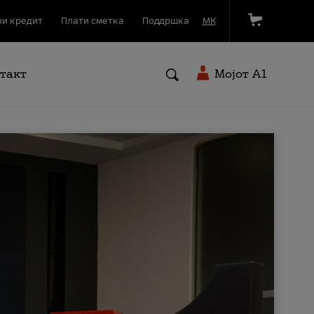
и кредит
Плати сметка
Поддршка
МК
такт
Мојот A1