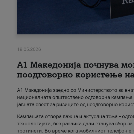
18.05.2026
A1 Македонија почнува мо
поодговорно користење на 
A1 Македонија заедно со Министерството за вна
националната општествено одговорна кампања „
јавната свест за ризиците од неодговорно кори
Кампањата отвора важна и актуелна тема – одго
технологијата, без разлика дали станува збор з
тротинети. Во време кога мобилниот телефон е п