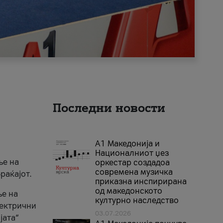
Последни новости
А1 Македонија и
Националниот џез
ње на
оркестар создадоа
современа музичка
раќајот.
приказна инспирирана
од македонското
ње на
културно наследство
лектрични
03.07.2026
јата“