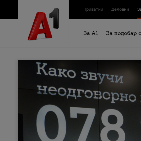
Приватни
Деловни
З
За А1
За подобар 