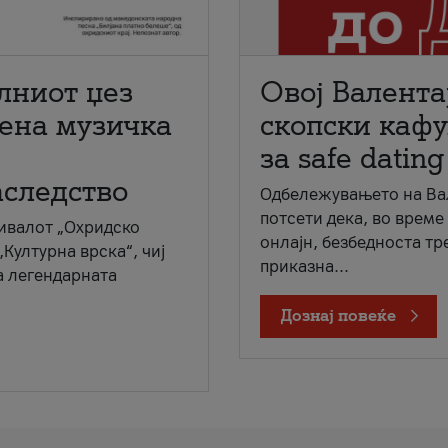
лниот џез
Овој Валента
мена музичка
скопски кафу
за safe dating
аследство
Одбележувањето на Вал
потсети дека, во време
ивалот „Охридско
онлајн, безбедноста тр
„Културна врска“, чиј
приказна...
а легендарната
Дознај повеќе