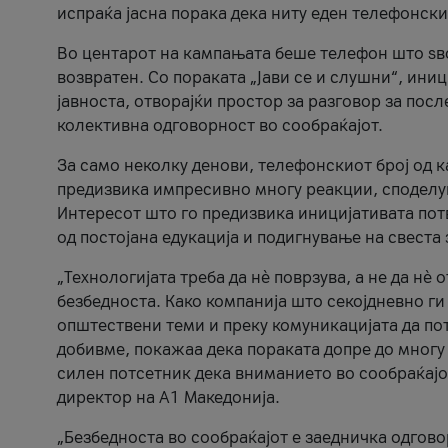
испраќа јасна порака дека ниту еден телефонск
Во центарот на кампањата беше телефон што ѕво
возвратен. Со пораката „Јави се и слушни“, ини
јавноста, отворајќи простор за разговор за пос
колективна одговорност во сообраќајот.
За само неколку денови, телефонскиот број од 
предизвика импресивно многу реакции, споделу
Интересот што го предизвика иницијативата потв
од постојана едукација и подигнување на свеста 
„Технологијата треба да нè поврзува, а не да нè 
безбедноста. Како компанија што секојдневно г
општествени теми и преку комуникацијата да по
добивме, покажаа дека пораката допре до многу 
силен потсетник дека вниманието во сообраќајо
директор на А1 Македонија.
„Безбедноста во сообраќајот е заедничка одгов