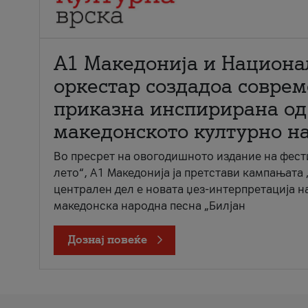
А1 Македонија и Национа
оркестар создадоа совре
приказна инспирирана од
македонското културно н
Во пресрет на овогодишното издание на фест
лето“, А1 Македонија ја претстави кампањата 
централен дел е новата џез-интерпретација н
македонска народна песна „Билјан
Дознај повеќе