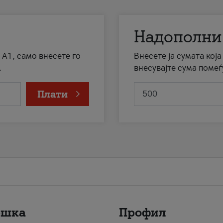
Надополни
 А1, само внесете го
Внесете ја сумата кој
.
внесувајте сума помеѓ
Плати
ршка
Профил