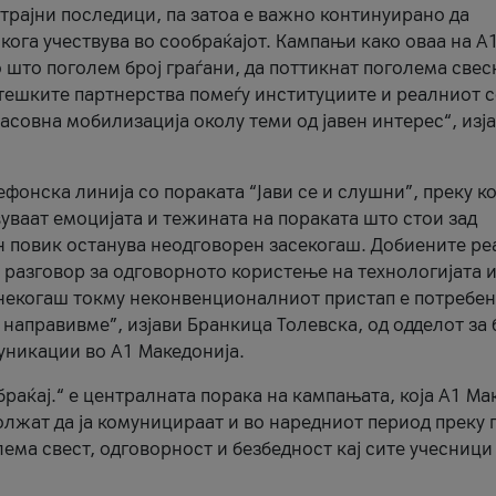
трајни последици, па затоа е важно континуирано да
 кога учествува во сообраќајот. Кампањи како оваа на A
 што поголем број граѓани, да поттикнат поголема свес
атешките партнерства помеѓу институциите и реалниот 
асовна мобилизација околу теми од јавен интерес“, изј
онска линија со пораката “Јави се и слушни”, преку ко
уваат емоцијата и тежината на пораката што стои зад
н повик останува неодговорен засекогаш. Добиените р
 разговор за одговорното користење на технологијата и
онекогаш токму неконвенционалниот пристап е потребен
 направивме”, изјави Бранкица Толевска, од одделот за 
уникации во А1 Македонија.
браќај.“ е централната порака на кампањата, која A1 Ма
лжат да ја комуницираат и во наредниот период преку 
ема свест, одговорност и безбедност кај сите учесници