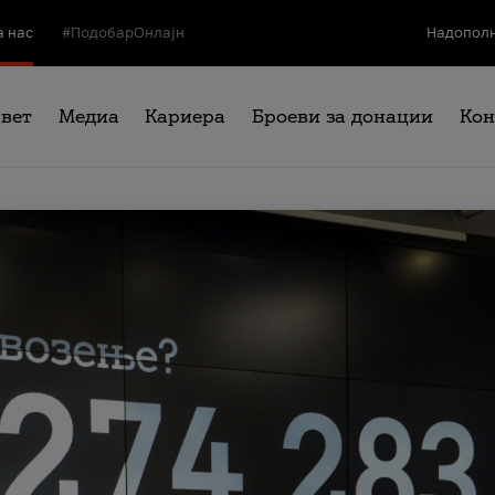
а нас
#ПодобарОнлајн
Надополн
свет
Медиа
Кариера
Броеви за донации
Кон