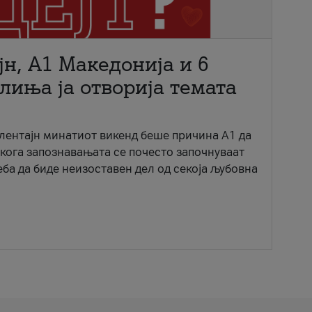
јн, A1 Македонија и 6
лиња ја отворија темата
ентајн минатиот викенд беше причина А1 да
 кога запознавањата се почесто започнуваат
еба да биде неизоставен дел од секоја љубовна