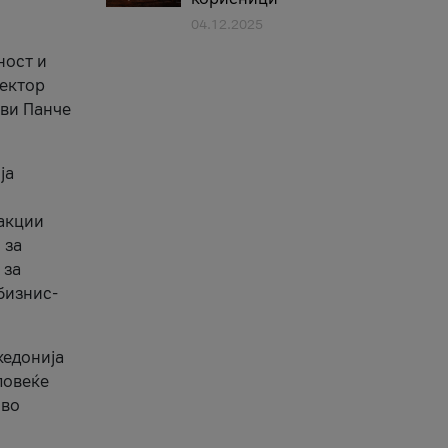
04.12.2025
1
ност и
сектор
ави Панче
ја
еакции
 за
 за
бизнис-
кедонија
повеќе
 во