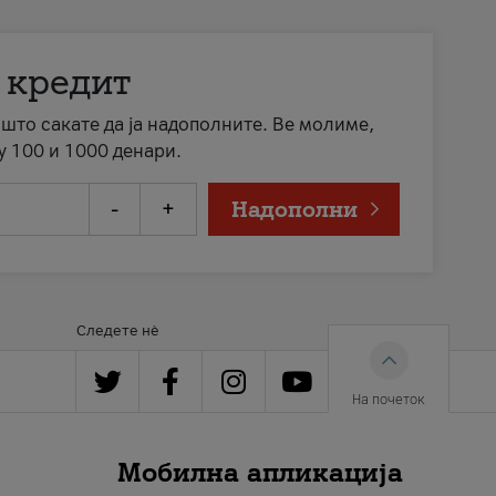
 кредит
а што сакате да ја надополните. Ве молиме,
у 100 и 1000 денари.
-
+
Надополни
Следете нè
На почеток
Мобилна апликација