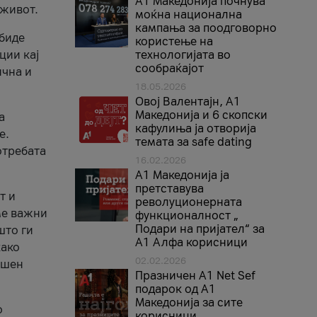
A1 Македонија почнува
 живот.
моќна национална
кампања за поодговорно
 биде
користење на
ции кај
технологијата во
сообраќајот
ична и
18.05.2026
Овој Валентајн, A1
Македонија и 6 скопски
а
кафулиња ја отворија
е.
темата за safe dating
отребата
16.02.2026
А1 Македонија ја
претставува
т и
револуционерната
ме важни
функционалност „
Подари на пријател“ за
што ги
А1 Алфа корисници
како
02.02.2026
ршен
Празничен A1 Net Sеf
подарок од А1
Македонија за сите
о
корисници