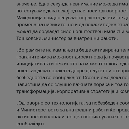
значење. Една секунда невнимание може да има 
потсетуваме дека секој од нас носи одговорност
Македонија придонесуваат пораката да стигне до
промена на навиките, но и да покажат дека стр
можат да создадат силен општествен импакт и м
Тошковски, министер за внатрешни работи.
„Во рамките на кампањата беше активирана телеф
граѓаните имаа можност директно да ја почувств
иницијативата и тежината на моментот кога еде
покажаа дека пораката допре до луѓето и отвори
безбедноста во сообраќајот. Свесни сме дека п
навистина да се слушне важната порака и тоа го
трансформација, корпоративна стратегија и ком
„Одговорно со технологијата, за побезбеден соо
и Министерството за внатрешни работи ќе продо
активности и канали, со цел поттикнување погол
сообраќајот.