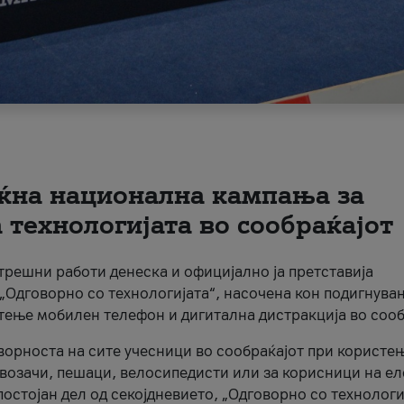
ќна национална кампања за
технологијата во сообраќајот
трешни работи денеска и официјално ја претставија
Одговорно со технологијата“, насочена кон подигнува
стење мобилен телефон и дигитална дистракција во сооб
ворноста на сите учесници во сообраќајот при користе
а возачи, пешаци, велосипедисти или за корисници на е
остојан дел од секојдневието, „Одговорно со технологи