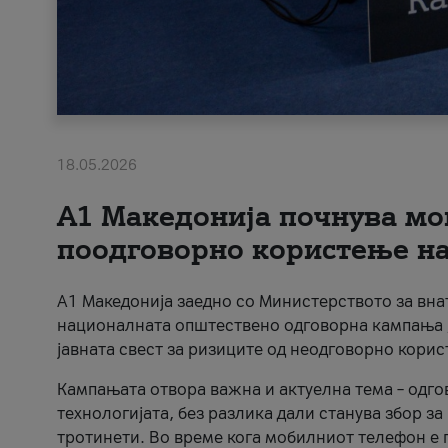
18.05.2026
A1 Македонија почнува мо
поодговорно користење на 
A1 Македонија заедно со Министерството за вна
националната општествено одговорна кампања „
јавната свест за ризиците од неодговорно кори
Кампањата отвора важна и актуелна тема – одго
технологијата, без разлика дали станува збор з
тротинети. Во време кога мобилниот телефон е п