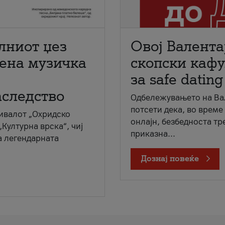
лниот џез
Овој Валента
мена музичка
скопски кафу
за safe dating
аследство
Одбележувањето на Вал
потсети дека, во време
ивалот „Охридско
онлајн, безбедноста тр
„Културна врска“, чиј
приказна...
а легендарната
Дознај повеќе