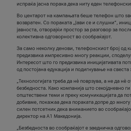
испраќа јасна порака дека ниту еден телефонск
Во центарот на кампањата беше телефон што ѕво
возвратен. Со пораката „Јави се и слушни“, ини
јавноста, отворајќи простор за разговор за пос
колективна одговорност во сообраќајот.
За само неколку денови, телефонскиот број од 
предизвика импресивно многу реакции, споделу
Интересот што го предизвика иницијативата потв
од постојана едукација и подигнување на свеста 
„Технологијата треба да нè поврзува, а не да нè 
безбедноста. Како компанија што секојдневно г
општествени теми и преку комуникацијата да по
добивме, покажаа дека пораката допре до многу 
силен потсетник дека вниманието во сообраќајо
директор на А1 Македонија.
„Безбедноста во сообраќајот е заедничка одгов