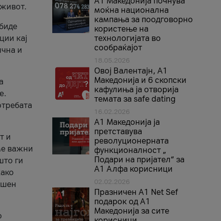
A1 Македонија почнува
 живот.
моќна национална
кампања за поодговорно
 биде
користење на
ции кај
технологијата во
сообраќајот
ична и
18.05.2026
Овој Валентајн, A1
Македонија и 6 скопски
а
кафулиња ја отворија
е.
темата за safe dating
отребата
16.02.2026
А1 Македонија ја
претставува
т и
револуционерната
ме важни
функционалност „
Подари на пријател“ за
што ги
А1 Алфа корисници
како
02.02.2026
ршен
Празничен A1 Net Sеf
подарок од А1
Македонија за сите
о
корисници