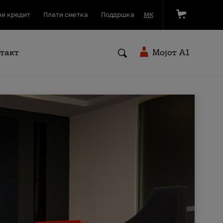
и кредит
Плати сметка
Поддршка
МК
такт
Мојот A1