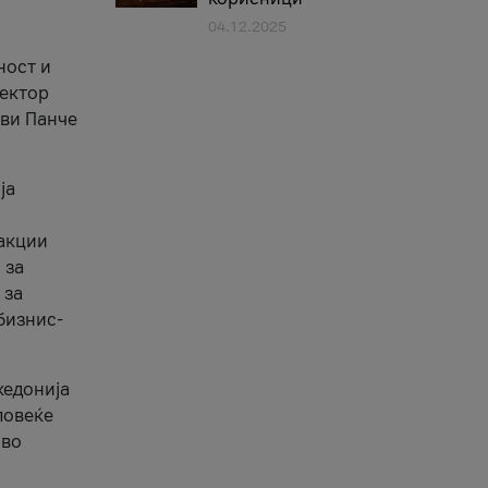
04.12.2025
1
ност и
сектор
ави Панче
ја
еакции
 за
 за
бизнис-
кедонија
повеќе
 во