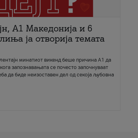
јн, A1 Македонија и 6
лиња ја отворија темата
ентајн минатиот викенд беше причина А1 да
 кога запознавањата се почесто започнуваат
еба да биде неизоставен дел од секоја љубовна