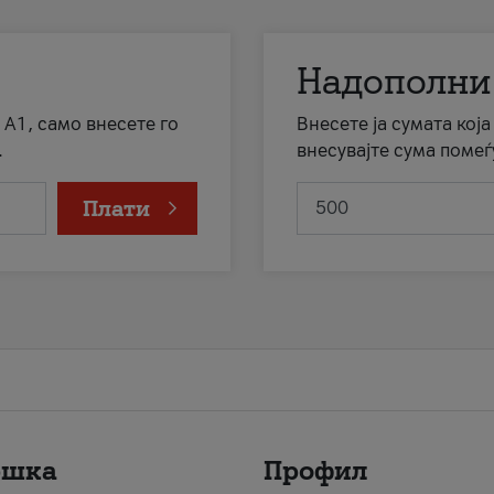
Надополни
 А1, само внесете го
Внесете ја сумата кој
.
внесувајте сума помеѓ
Плати
ршка
Профил