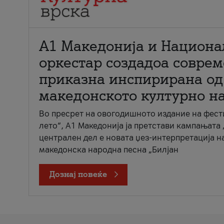
А1 Македонија и Национа
оркестар создадоа совре
приказна инспирирана од
македонското културно н
Во пресрет на овогодишното издание на фест
лето“, А1 Македонија ја претстави кампањата 
централен дел е новата џез-интерпретација н
македонска народна песна „Билјан
Дознај повеќе