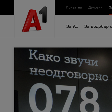
Приватни
Деловни
З
За А1
За подобар 