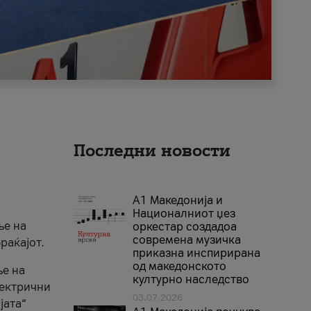
Последни новости
А1 Македонија и
Националниот џез
ње на
оркестар создадоа
современа музичка
раќајот.
приказна инспирирана
од македонското
ње на
културно наследство
лектрични
03.07.2026
јата“