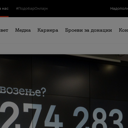
а нас
#ПодобарОнлајн
Надополн
свет
Медиа
Кариера
Броеви за донации
Кон