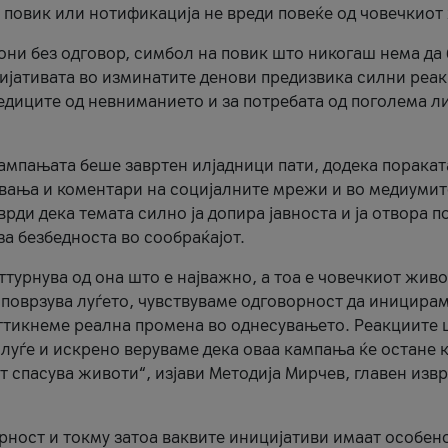
и повик или нотификација не вреди повеќе од човечкиот
ни без одговор, симбол на повик што никогаш нема да
цијативата во изминатите денови предизвика силни реак
ледиците од невниманието и за потребата од поголема л
кампањата беше завртен илјадници пати, додека поракат
вања и коментари на социјалните мрежи и во медиумит
рди дека темата силно ја допира јавноста и ја отвора п
за безбедноста во сообраќајот.
оттурнува од она што е најважно, а тоа е човечкиот живо
и поврзува луѓето, чувствуваме одговорност да иницира
ттикнеме реална промена во однесувањето. Реакциите 
луѓе и искрено веруваме дека оваа кампања ќе остане 
т спасува животи“, изјави Методија Мирчев, главен изв
орност и токму затоа ваквите иницијативи имаат особен