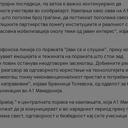
трајни последици, па затоа е важно континуирано да
 кога учествува во сообраќајот. Кампањи како оваа на A
 што поголем број граѓани, да поттикнат поголема свес
атешките партнерства помеѓу институциите и реалниот 
асовна мобилизација околу теми од јавен интерес“, изј
онска линија со пораката “Јави се и слушни”, преку ко
уваат емоцијата и тежината на пораката што стои зад
н повик останува неодговорен засекогаш. Добиените р
 разговор за одговорното користење на технологијата и
онекогаш токму неконвенционалниот пристап е потребен
 направивме”, изјави Бранкица Толевска, од одделот за 
уникации во А1 Македонија.
браќај.“ е централната порака на кампањата, која A1 Ма
лжат да ја комуницираат и во наредниот период преку 
ема свест, одговорност и безбедност кај сите учесници