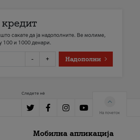
 кредит
а што сакате да ја надополните. Ве молиме,
у 100 и 1000 денари.
-
+
Надополни
Следете нè
На почеток
Мобилна апликација