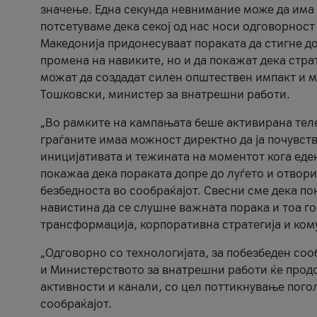
значење. Една секунда невнимание може да има 
потсетуваме дека секој од нас носи одговорност
Македонија придонесуваат пораката да стигне до
промена на навиките, но и да покажат дека стр
можат да создадат силен општествен импакт и м
Тошковски, министер за внатрешни работи.
„Во рамките на кампањата беше активирана телеф
граѓаните имаа можност директно да ја почувств
иницијативата и тежината на моментот кога еде
покажаа дека пораката допре до луѓето и отвори
безбедноста во сообраќајот. Свесни сме дека п
навистина да се слушне важната порака и тоа го
трансформација, корпоративна стратегија и ком
„Одговорно со технологијата, за побезбеден соо
и Министерството за внатрешни работи ќе продо
активности и канали, со цел поттикнување погол
сообраќајот.