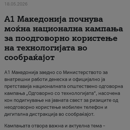
18.05.2026
За нас
A1 Македонија почнува
#ПодобарОнлајн
моќна национална кампања
за поодговорно користење
на технологијата во
сообраќајот
A1 Македонија заедно со Министерството за
внатрешни работи денеска и официјално ја
претставија националната општествено одговорна
кампања „Одговорно со технологијата“, насочена
кон подигнување на јавната свест за ризиците од
неодговорно користење мобилен телефон и
дигитална дистракција во сообраќајот.
Кампањата отвора важна и актуелна тема –