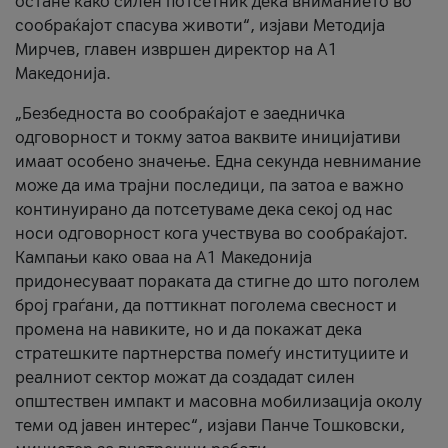
остане како силен потсетник дека вниманието во
сообраќајот спасува животи“, изјави Методија
Мирчев, главен извршен директор на А1
Македонија.
„Безбедноста во сообраќајот е заедничка
одговорност и токму затоа ваквите иницијативи
имаат особено значење. Една секунда невнимание
може да има трајни последици, па затоа е важно
континуирано да потсетуваме дека секој од нас
носи одговорност кога учествува во сообраќајот.
Кампањи како оваа на A1 Македонија
придонесуваат пораката да стигне до што поголем
број граѓани, да поттикнат поголема свесност и
промена на навиките, но и да покажат дека
стратешките партнерства помеѓу институциите и
реалниот сектор можат да создадат силен
општествен импакт и масовна мобилизација околу
теми од јавен интерес“, изјави Панче Тошковски,