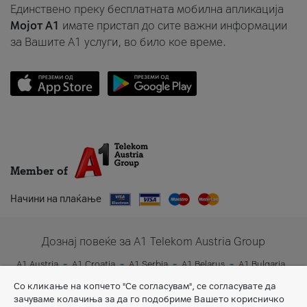
Единствено преку бесплатната мобилна апликација
Мојот A1
имате пристап до сите важни информации
за Вашите A1 услуги, во било кое време.
Member of
Начини на плаќање
Дознај повеќе за A1 Telekom Austria Group
A1 Austria
A1 Croatia
A1 Serbia
A1 Belarus
A1 Bulgaria
A1 Slovenia
A1 Digital
Со кликање на копчето "Се согласувам", се согласувате да
зачуваме колачиња за да го подобриме Вашето корисничко