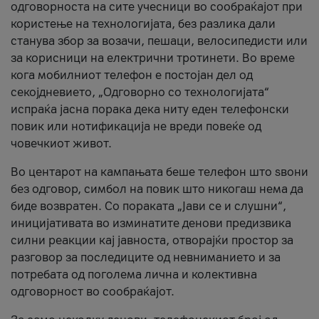
одговорноста на сите учесници во сообраќајот при
користење на технологијата, без разлика дали
станува збор за возачи, пешаци, велосипедисти или
за корисници на електрични тротинети. Во време
кога мобилниот телефон е постојан дел од
секојдневието, „Одговорно со технологијата“
испраќа јасна порака дека ниту еден телефонски
повик или нотификација не вреди повеќе од
човечкиот живот.
Во центарот на кампањата беше телефон што ѕвони
без одговор, симбол на повик што никогаш нема да
биде возвратен. Со пораката „Јави се и слушни“,
иницијативата во изминатите денови предизвика
силни реакции кај јавноста, отворајќи простор за
разговор за последиците од невниманието и за
потребата од поголема лична и колективна
одговорност во сообраќајот.