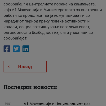
сообраќај.“ е централната порака на кампањата,
која A1 Македонија и Министерството за внатрешни
работи ќе продолжат да ја комуницираат и во
наредниот период преку повеќе активности и
канали, со цел поттикнување поголема свест,
одговорност и безбедност кај сите учесници во
сообраќајот.
Назад
Последни новости
А1 Македонија и Националниот џез