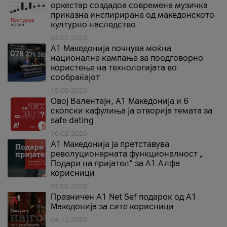
оркестар создадоа современа музичка
приказна инспирирана од македонското
културно наследство
03.07.2026
A1 Македонија почнува моќна
национална кампања за поодговорно
користење на технологијата во
сообраќајот
18.05.2026
Овој Валентајн, A1 Македонија и 6
скопски кафулиња ја отворија темата за
safe dating
16.02.2026
А1 Македонија ја претставува
револуционерната функционалност „
Подари на пријател“ за А1 Алфа
корисници
02.02.2026
Празничен A1 Net Sеf подарок од А1
Македонија за сите корисници
04.12.2025