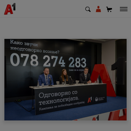
МК
EN
SQ
Приватни
Деловни
Поддршка
Надополни кредит
Плати сметка