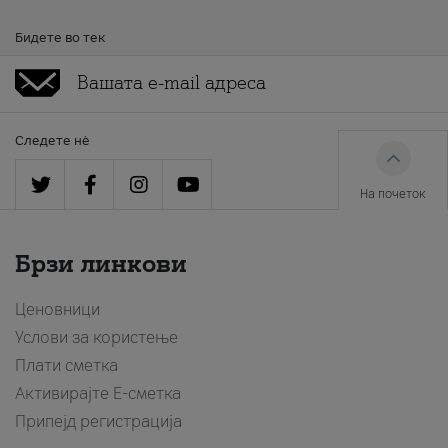
Бидете во тек
Следете нè
На почеток
Брзи линкови
Ценовници
Услови за користење
Плати сметка
Активирајте Е-сметка
Припејд регистрација