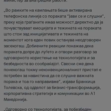
министер за внатрешни работи.
„Во рамките на кампањата беше активирана
телефонска линија со пораката “Јави се и слушни”,
преку која граѓаните имаа можност директно да ја
почувствуваат емоцијата и тежината на пораката
што стои зад иницијативата и тежината на
моментот кога еден повик останува неодговорен
засекогаш. Добиените реакции покажаа дека
пораката допре до луѓето и отвори разговор за
одговорното користење на технологијата и за
безбедноста во сообраќајот. Свесни сме дека
понекогаш токму неконвенционалниот пристап е
потребен за навистина да се слушне важната
порака и тоа го направивме”, изјави Бранкица
Толевска, од одделот за бизнис-трансформација,
корпоративна стратегија и комуникации во А1
Македонија.
„Одговорно со технологијата, за побезбеден