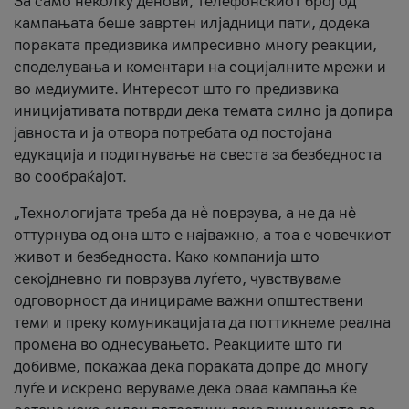
За само неколку денови, телефонскиот број од
кампањата беше завртен илјадници пати, додека
пораката предизвика импресивно многу реакции,
споделувања и коментари на социјалните мрежи и
во медиумите. Интересот што го предизвика
иницијативата потврди дека темата силно ја допира
јавноста и ја отвора потребата од постојана
едукација и подигнување на свеста за безбедноста
во сообраќајот.
„Технологијата треба да нè поврзува, а не да нè
оттурнува од она што е најважно, а тоа е човечкиот
живот и безбедноста. Како компанија што
секојдневно ги поврзува луѓето, чувствуваме
одговорност да иницираме важни општествени
теми и преку комуникацијата да поттикнеме реална
промена во однесувањето. Реакциите што ги
добивме, покажаа дека пораката допре до многу
луѓе и искрено веруваме дека оваа кампања ќе