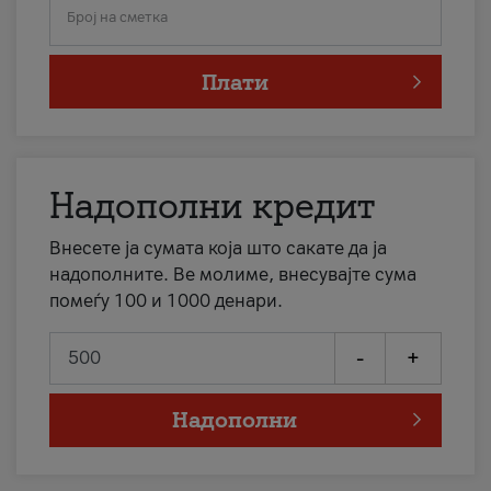
Број на сметка
Плати
Надополни кредит
Внесете ја сумата која што сакате да ја
надополните. Ве молиме, внесувајте сума
помеѓу 100 и 1000 денари.
-
+
Надополни