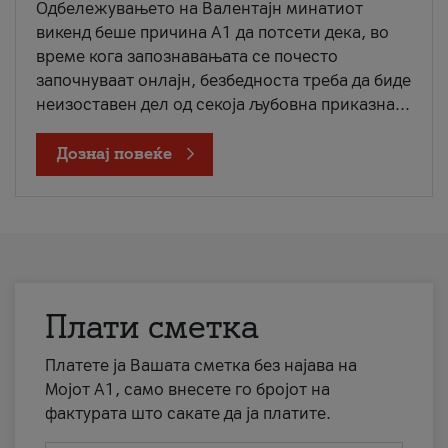
Одбележувањето на Валентајн минатиот
викенд беше причина А1 да потсети дека, во
време кога запознавањата се почесто
започнуваат онлајн, безбедноста треба да биде
неизоставен дел од секоја љубовна приказна...
Дознај повеќе
Плати сметка
Платете ја Вашата сметка без најава на
Мојот А1, само внесете го бројот на
фактурата што сакате да ја платите.