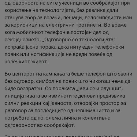
одговорноста на сите учесници во сообраќајот при
користење на технологијата, без разлика дали
станува збор за возачи, пешаци, велосипедисти или
за корисници на електрични тротинети. Во време
кога мобилниот телефон е постојан дел од
секојдневието, „Одговорно со технологијата“
испраќа јасна порака дека ниту еден телефонски
повик или нотификација не вреди повеќе од
човечкиот живот.
Во центарот на кампањата беше телефон што ѕвони
без одговор, симбол на повик што никогаш нема да
биде возвратен. Со пораката „Јави се и слушни“,
иницијативата во изминатите денови предизвика
силни реакции кај јавноста, отворајќи простор за
разговор за последиците од невниманието и за
потребата од поголема лична и колективна
одговорност во сообраќајот.