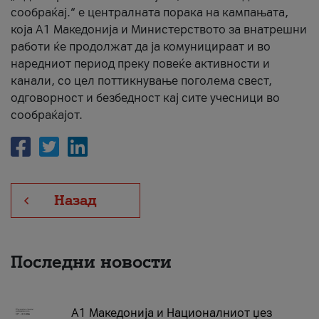
сообраќај.“ е централната порака на кампањата,
која A1 Македонија и Министерството за внатрешни
работи ќе продолжат да ја комуницираат и во
наредниот период преку повеќе активности и
канали, со цел поттикнување поголема свест,
одговорност и безбедност кај сите учесници во
сообраќајот.
Назад
Последни новости
А1 Македонија и Националниот џез