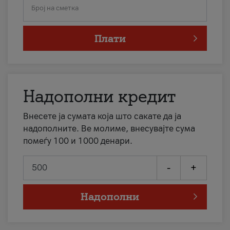
Број на сметка
Плати
Надополни кредит
Внесете ја сумата која што сакате да ја
надополните. Ве молиме, внесувајте сума
помеѓу 100 и 1000 денари.
-
+
Надополни