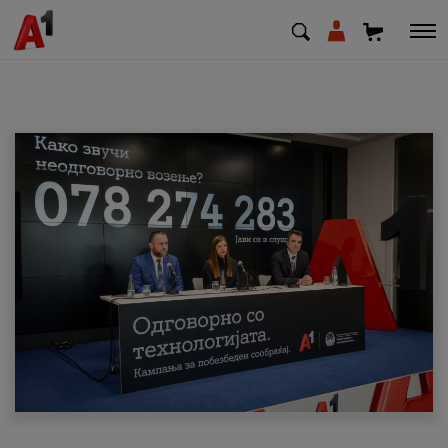
МК
EN
SQ
Приватни
Деловни
Поддршка
Надополни кредит
Плати сметка