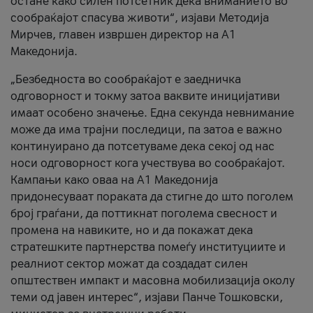
остане како силен потсетник дека вниманието во
сообраќајот спасува животи“, изјави Методија
Мирчев, главен извршен директор на А1
Македонија.
„Безбедноста во сообраќајот е заедничка
одговорност и токму затоа ваквите иницијативи
имаат особено значење. Една секунда невнимание
може да има трајни последици, па затоа е важно
континуирано да потсетуваме дека секој од нас
носи одговорност кога учествува во сообраќајот.
Кампањи како оваа на A1 Македонија
придонесуваат пораката да стигне до што поголем
број граѓани, да поттикнат поголема свесност и
промена на навиките, но и да покажат дека
стратешките партнерства помеѓу институциите и
реалниот сектор можат да создадат силен
општествен импакт и масовна мобилизација околу
теми од јавен интерес“, изјави Панче Тошковски,