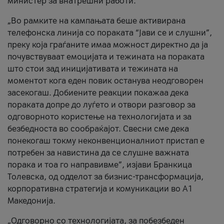
министер за внатрешни работи.
„Во рамките на кампањата беше активирана
телефонска линија со пораката “Јави се и слушни”,
преку која граѓаните имаа можност директно да ја
почувствуваат емоцијата и тежината на пораката
што стои зад иницијативата и тежината на
моментот кога еден повик останува неодговорен
засекогаш. Добиените реакции покажаа дека
пораката допре до луѓето и отвори разговор за
одговорното користење на технологијата и за
безбедноста во сообраќајот. Свесни сме дека
понекогаш токму неконвенционалниот пристап е
потребен за навистина да се слушне важната
порака и тоа го направивме”, изјави Бранкица
Толевска, од одделот за бизнис-трансформација,
корпоративна стратегија и комуникации во А1
Македонија.
„Одговорно со технологијата, за побезбеден