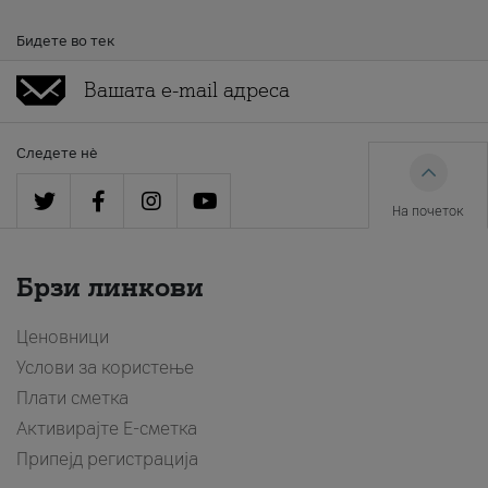
Бидете во тек
Следете нè
На почеток
Брзи линкови
Ценовници
Услови за користење
Плати сметка
Активирајте Е-сметка
Припејд регистрација