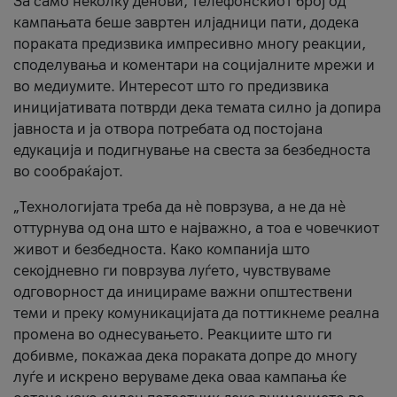
За само неколку денови, телефонскиот број од
кампањата беше завртен илјадници пати, додека
пораката предизвика импресивно многу реакции,
споделувања и коментари на социјалните мрежи и
во медиумите. Интересот што го предизвика
иницијативата потврди дека темата силно ја допира
јавноста и ја отвора потребата од постојана
едукација и подигнување на свеста за безбедноста
во сообраќајот.
„Технологијата треба да нè поврзува, а не да нè
оттурнува од она што е најважно, а тоа е човечкиот
живот и безбедноста. Како компанија што
секојдневно ги поврзува луѓето, чувствуваме
одговорност да иницираме важни општествени
теми и преку комуникацијата да поттикнеме реална
промена во однесувањето. Реакциите што ги
добивме, покажаа дека пораката допре до многу
луѓе и искрено веруваме дека оваа кампања ќе