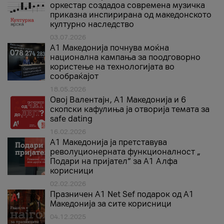
оркестар создадоа современа музичка
приказна инспирирана од македонското
културно наследство
03.07.2026
A1 Македонија почнува моќна
национална кампања за поодговорно
користење на технологијата во
сообраќајот
18.05.2026
Овој Валентајн, A1 Македонија и 6
скопски кафулиња ја отворија темата за
safe dating
16.02.2026
А1 Македонија ја претставува
револуционерната функционалност „
Подари на пријател“ за А1 Алфа
корисници
02.02.2026
Празничен A1 Net Sеf подарок од А1
Македонија за сите корисници
04.12.2025