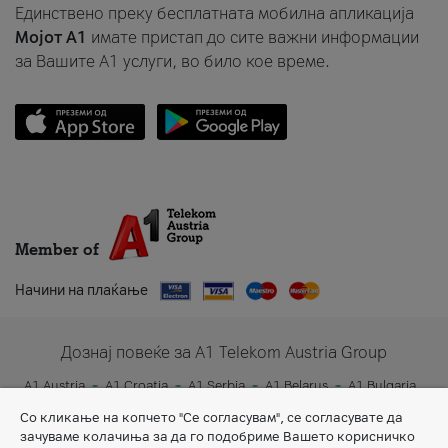
Единствено преку бесплатната мобилна апликација
Мојот A1
имате пристап до сите важни информации
за Вашите A1 услуги, во било кое време.
Member of
Начини на плаќање
Дознај повеќе за A1 Telekom Austria Group
A1 Austria
A1 Croatia
A1 Serbia
A1 Belarus
A1 Bulgaria
A1 Slovenia
A1 Digital
Со кликање на копчето "Се согласувам", се согласувате да
зачуваме колачиња за да го подобриме Вашето корисничко