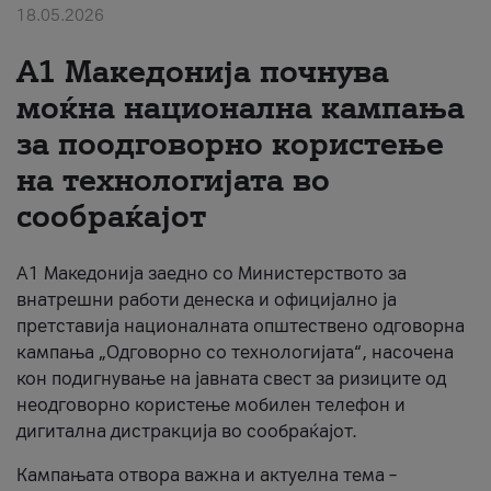
18.05.2026
За нас
A1 Македонија почнува
#ПодобарОнлајн
моќна национална кампања
за поодговорно користење
на технологијата во
сообраќајот
A1 Македонија заедно со Министерството за
внатрешни работи денеска и официјално ја
претставија националната општествено одговорна
кампања „Одговорно со технологијата“, насочена
кон подигнување на јавната свест за ризиците од
неодговорно користење мобилен телефон и
дигитална дистракција во сообраќајот.
Кампањата отвора важна и актуелна тема –