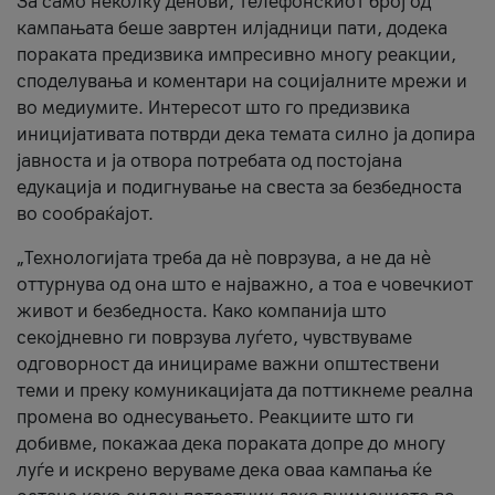
За само неколку денови, телефонскиот број од
кампањата беше завртен илјадници пати, додека
пораката предизвика импресивно многу реакции,
споделувања и коментари на социјалните мрежи и
во медиумите. Интересот што го предизвика
иницијативата потврди дека темата силно ја допира
јавноста и ја отвора потребата од постојана
едукација и подигнување на свеста за безбедноста
во сообраќајот.
„Технологијата треба да нè поврзува, а не да нè
оттурнува од она што е најважно, а тоа е човечкиот
живот и безбедноста. Како компанија што
секојдневно ги поврзува луѓето, чувствуваме
одговорност да иницираме важни општествени
теми и преку комуникацијата да поттикнеме реална
промена во однесувањето. Реакциите што ги
добивме, покажаа дека пораката допре до многу
луѓе и искрено веруваме дека оваа кампања ќе