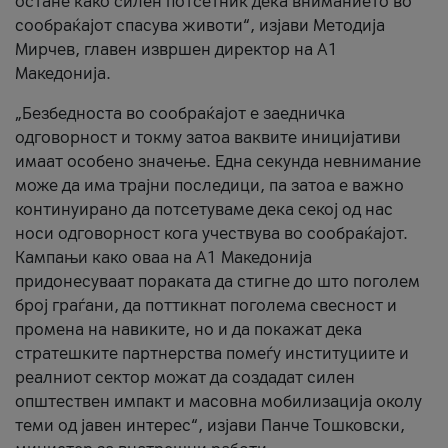
остане како силен потсетник дека вниманието во
сообраќајот спасува животи“, изјави Методија
Мирчев, главен извршен директор на А1
Македонија.
„Безбедноста во сообраќајот е заедничка
одговорност и токму затоа ваквите иницијативи
имаат особено значење. Една секунда невнимание
може да има трајни последици, па затоа е важно
континуирано да потсетуваме дека секој од нас
носи одговорност кога учествува во сообраќајот.
Кампањи како оваа на A1 Македонија
придонесуваат пораката да стигне до што поголем
број граѓани, да поттикнат поголема свесност и
промена на навиките, но и да покажат дека
стратешките партнерства помеѓу институциите и
реалниот сектор можат да создадат силен
општествен импакт и масовна мобилизација околу
теми од јавен интерес“, изјави Панче Тошковски,