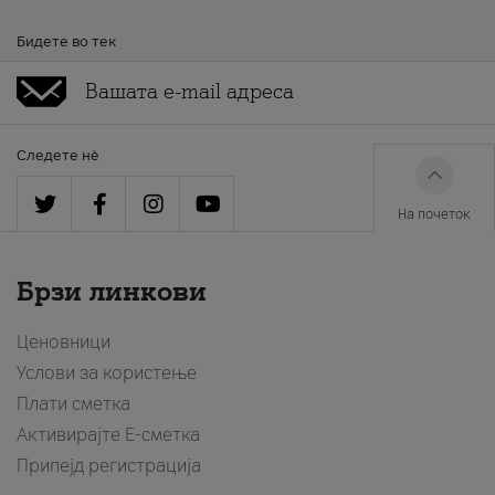
Бидете во тек
Следете нè
На почеток
Брзи линкови
Ценовници
Услови за користење
Плати сметка
Активирајте Е-сметка
Припејд регистрација