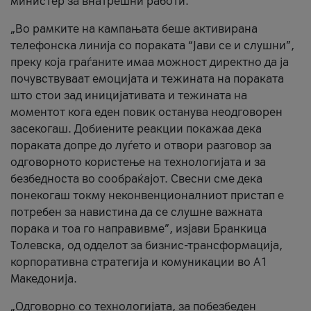
министер за внатрешни работи.
„Во рамките на кампањата беше активирана
телефонска линија со пораката “Јави се и слушни”,
преку која граѓаните имаа можност директно да ја
почувствуваат емоцијата и тежината на пораката
што стои зад иницијативата и тежината на
моментот кога еден повик останува неодговорен
засекогаш. Добиените реакции покажаа дека
пораката допре до луѓето и отвори разговор за
одговорното користење на технологијата и за
безбедноста во сообраќајот. Свесни сме дека
понекогаш токму неконвенционалниот пристап е
потребен за навистина да се слушне важната
порака и тоа го направивме”, изјави Бранкица
Толевска, од одделот за бизнис-трансформација,
корпоративна стратегија и комуникации во А1
Македонија.
„Одговорно со технологијата, за побезбеден