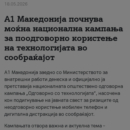
18.05.2026
За нас
A1 Македонија почнува
#ПодобарОнлајн
моќна национална кампања
за поодговорно користење
на технологијата во
сообраќајот
A1 Македонија заедно со Министерството за
внатрешни работи денеска и официјално ја
претставија националната општествено одговорна
кампања „Одговорно со технологијата“, насочена
кон подигнување на јавната свест за ризиците од
неодговорно користење мобилен телефон и
дигитална дистракција во сообраќајот.
Кампањата отвора важна и актуелна тема –