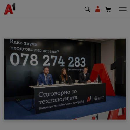
МК
EN
SQ
Приватни
Деловни
Поддршка
Надополни кредит
Плати сметка