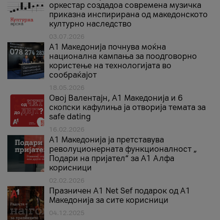
оркестар создадоа современа музичка
приказна инспирирана од македонското
културно наследство
03.07.2026
A1 Македонија почнува моќна
национална кампања за поодговорно
користење на технологијата во
сообраќајот
18.05.2026
Овој Валентајн, A1 Македонија и 6
скопски кафулиња ја отворија темата за
safe dating
16.02.2026
А1 Македонија ја претставува
револуционерната функционалност „
Подари на пријател“ за А1 Алфа
корисници
02.02.2026
Празничен A1 Net Sеf подарок од А1
Македонија за сите корисници
04.12.2025