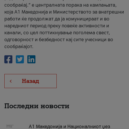
сообраќај.“ е централната порака на кампањата,
која A1 Македонија и Министерството за внатрешни
работи ќе продолжат да ја комуницираат и во
наредниот период преку повеќе активности и
канали, со цел поттикнување поголема свест,
одговорност и безбедност кај сите учесници во
сообраќајот.
Назад
Последни новости
А1 Македонија и Националниот џез