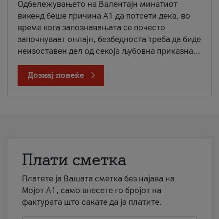
Одбележувањето на Валентајн минатиот
викенд беше причина А1 да потсети дека, во
време кога запознавањата се почесто
започнуваат онлајн, безбедноста треба да биде
неизоставен дел од секоја љубовна приказна...
Дознај повеќе
Плати сметка
Платете ја Вашата сметка без најава на
Мојот А1, само внесете го бројот на
фактурата што сакате да ја платите.