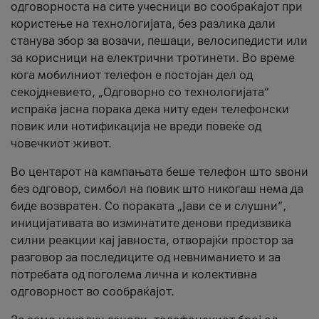
одговорноста на сите учесници во сообраќајот при
користење на технологијата, без разлика дали
станува збор за возачи, пешаци, велосипедисти или
за корисници на електрични тротинети. Во време
кога мобилниот телефон е постојан дел од
секојдневието, „Одговорно со технологијата“
испраќа јасна порака дека ниту еден телефонски
повик или нотификација не вреди повеќе од
човечкиот живот.
Во центарот на кампањата беше телефон што ѕвони
без одговор, симбол на повик што никогаш нема да
биде возвратен. Со пораката „Јави се и слушни“,
иницијативата во изминатите денови предизвика
силни реакции кај јавноста, отворајќи простор за
разговор за последиците од невниманието и за
потребата од поголема лична и колективна
одговорност во сообраќајот.