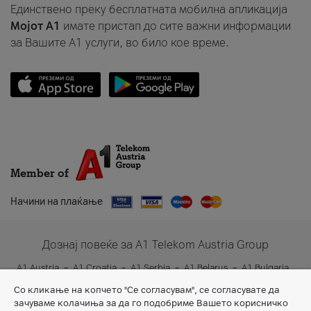
Единствено преку бесплатната мобилна апликација
Мојот A1
имате пристап до сите важни информации
за Вашите A1 услуги, во било кое време.
Member of
Начини на плаќање
Дознај повеќе за A1 Telekom Austria Group
A1 Austria
A1 Croatia
A1 Serbia
A1 Belarus
A1 Bulgaria
A1 Slovenia
A1 Digital
Со кликање на копчето "Се согласувам", се согласувате да
зачуваме колачиња за да го подобриме Вашето корисничко