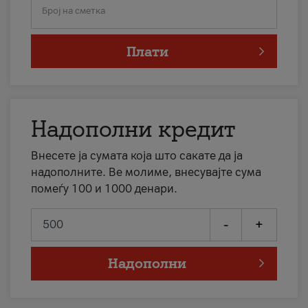
Број на сметка
Плати
Надополни кредит
Внесете ја сумата која што сакате да ја
надополните. Ве молиме, внесувајте сума
помеѓу 100 и 1000 денари.
-
+
Надополни