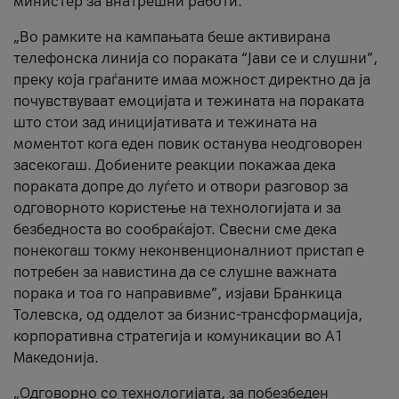
министер за внатрешни работи.
„Во рамките на кампањата беше активирана
телефонска линија со пораката “Јави се и слушни”,
преку која граѓаните имаа можност директно да ја
почувствуваат емоцијата и тежината на пораката
што стои зад иницијативата и тежината на
моментот кога еден повик останува неодговорен
засекогаш. Добиените реакции покажаа дека
пораката допре до луѓето и отвори разговор за
одговорното користење на технологијата и за
безбедноста во сообраќајот. Свесни сме дека
понекогаш токму неконвенционалниот пристап е
потребен за навистина да се слушне важната
порака и тоа го направивме”, изјави Бранкица
Толевска, од одделот за бизнис-трансформација,
корпоративна стратегија и комуникации во А1
Македонија.
„Одговорно со технологијата, за побезбеден