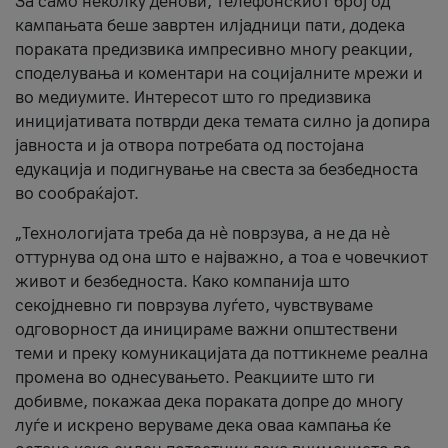
За само неколку денови, телефонскиот број од
кампањата беше завртен илјадници пати, додека
пораката предизвика импресивно многу реакции,
споделувања и коментари на социјалните мрежи и
во медиумите. Интересот што го предизвика
иницијативата потврди дека темата силно ја допира
јавноста и ја отвора потребата од постојана
едукација и подигнување на свеста за безбедноста
во сообраќајот.
„Технологијата треба да нè поврзува, а не да нè
оттурнува од она што е најважно, а тоа е човечкиот
живот и безбедноста. Како компанија што
секојдневно ги поврзува луѓето, чувствуваме
одговорност да иницираме важни општествени
теми и преку комуникацијата да поттикнеме реална
промена во однесувањето. Реакциите што ги
добивме, покажаа дека пораката допре до многу
луѓе и искрено веруваме дека оваа кампања ќе