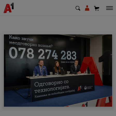
МК
EN
SQ
Приватни
Деловни
Поддршка
Надополни кредит
Плати сметка