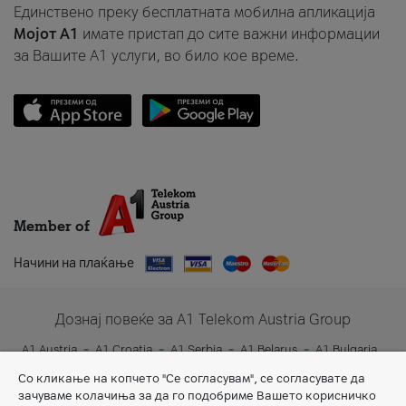
Единствено преку бесплатната мобилна апликација
Мојот A1
имате пристап до сите важни информации
за Вашите A1 услуги, во било кое време.
Member of
Начини на плаќање
Дознај повеќе за A1 Telekom Austria Group
A1 Austria
A1 Croatia
A1 Serbia
A1 Belarus
A1 Bulgaria
A1 Slovenia
A1 Digital
Со кликање на копчето "Се согласувам", се согласувате да
зачуваме колачиња за да го подобриме Вашето корисничко