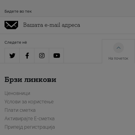
Бидете во тек
Следете нè
На почеток
Брзи линкови
Ценовници
Услови за користење
Плати сметка
Активирајте Е-сметка
Припејд регистрација