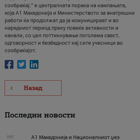
сообраќај.“ е централната порака на кампањата,
која A1 Македонија и Министерството за внатрешни
работи ќе продолжат да ја комуницираат и во
наредниот период преку повеќе активности и
канали, со цел поттикнување поголема свест,
одговорност и безбедност кај сите учесници во
сообраќајот.
Назад
Последни новости
А1 Македонија и Националниот џез