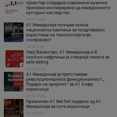
оркестар создадоа современа музичка
приказна инспирирана од македонското
културно наследство
03.07.2026
A1 Македонија почнува моќна
национална кампања за поодговорно
користење на технологијата во
сообраќајот
18.05.2026
Овој Валентајн, A1 Македонија и 6
скопски кафулиња ја отворија темата за
safe dating
16.02.2026
А1 Македонија ја претставува
револуционерната функционалност „
Подари на пријател“ за А1 Алфа
корисници
02.02.2026
Празничен A1 Net Sеf подарок од А1
Македонија за сите корисници
04.12.2025