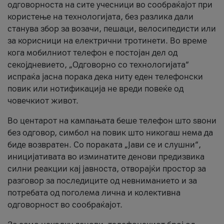
одговорноста на сите учесници во сообраќајот при
користење на технологијата, без разлика дали
станува збор за возачи, пешаци, велосипедисти или
за корисници на електрични тротинети. Во време
кога мобилниот телефон е постојан дел од
секојдневието, „Одговорно со технологијата“
испраќа јасна порака дека ниту еден телефонски
повик или нотификација не вреди повеќе од
човечкиот живот.
Во центарот на кампањата беше телефон што ѕвони
без одговор, симбол на повик што никогаш нема да
биде возвратен. Со пораката „Јави се и слушни“,
иницијативата во изминатите денови предизвика
силни реакции кај јавноста, отворајќи простор за
разговор за последиците од невниманието и за
потребата од поголема лична и колективна
одговорност во сообраќајот.