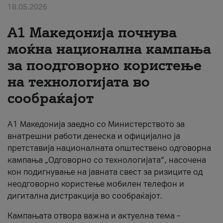
18.05.2026
За нас
A1 Македонија почнува
#ПодобарОнлајн
моќна национална кампања
за поодговорно користење
на технологијата во
сообраќајот
A1 Македонија заедно со Министерството за
внатрешни работи денеска и официјално ја
претставија националната општествено одговорна
кампања „Одговорно со технологијата“, насочена
кон подигнување на јавната свест за ризиците од
неодговорно користење мобилен телефон и
дигитална дистракција во сообраќајот.
Кампањата отвора важна и актуелна тема –