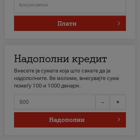
Број на сметка
Плати
Надополни кредит
Внесете ја сумата која што сакате да ја
надополните. Ве молиме, внесувајте сума
помеѓу 100 и 1000 денари.
-
+
Надополни