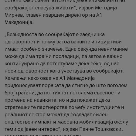
остане како силен потсетник дека вниманието во
сообраќајот спасува животи“, изјави Методија
Мирчев, главен извршен директор на А1
Македонија.
„Безбедноста во сообраќајот е заедничка
одговорност и токму затоа ваквите иницијативи
имаат особено значење. Една секунда невнимание
може да има трајни последици, па затоа е важно
континуирано да потсетуваме дека секој од нас
носи одговорност кога учествува во сообраќајот.
Кампањи како оваа на A1 Македонија
придонесуваат пораката да стигне до што поголем
број граѓани, да поттикнат поголема свесност и
промена на навиките, но и да покажат дека
стратешките партнерства помеѓу институциите и
реалниот сектор можат да создадат силен
општествен импакт и масовна мобилизација околу
теми од јавен интерес“, изјави Панче Тошковски,