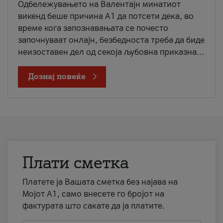
Одбележувањето на Валентајн минатиот
викенд беше причина А1 да потсети дека, во
време кога запознавањата се почесто
започнуваат онлајн, безбедноста треба да биде
неизоставен дел од секоја љубовна приказна...
Дознај повеќе
Плати сметка
Платете ја Вашата сметка без најава на
Мојот А1, само внесете го бројот на
фактурата што сакате да ја платите.