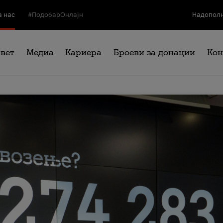
а нас
#ПодобарОнлајн
Надополн
свет
Медиа
Кариера
Броеви за донации
Кон