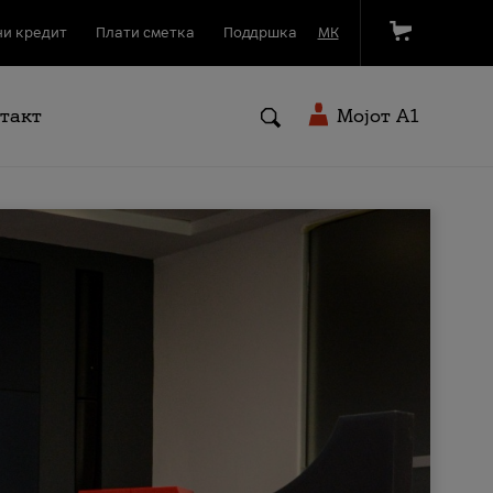
и кредит
Плати сметка
Поддршка
МК
такт
Мојот A1