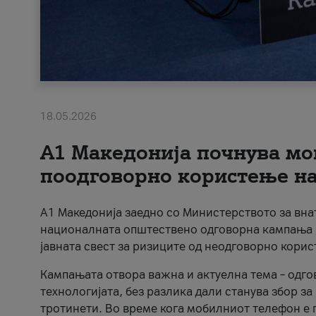
18.05.2026
A1 Македонија почнува мо
поодговорно користење на 
A1 Македонија заедно со Министерството за вна
националната општествено одговорна кампања „
јавната свест за ризиците од неодговорно кори
Кампањата отвора важна и актуелна тема – одго
технологијата, без разлика дали станува збор з
тротинети. Во време кога мобилниот телефон е п