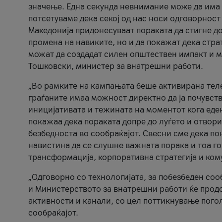
значење. Една секунда невнимание може да има 
потсетуваме дека секој од нас носи одговорност
Македонија придонесуваат пораката да стигне до
промена на навиките, но и да покажат дека стр
можат да создадат силен општествен импакт и м
Тошковски, министер за внатрешни работи.
„Во рамките на кампањата беше активирана телеф
граѓаните имаа можност директно да ја почувств
иницијативата и тежината на моментот кога еде
покажаа дека пораката допре до луѓето и отвори
безбедноста во сообраќајот. Свесни сме дека п
навистина да се слушне важната порака и тоа го
трансформација, корпоративна стратегија и ком
„Одговорно со технологијата, за побезбеден соо
и Министерството за внатрешни работи ќе продо
активности и канали, со цел поттикнување погол
сообраќајот.