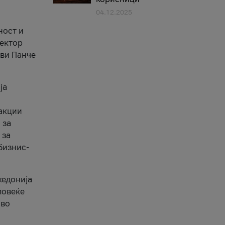
04.12.2025
1
ност и
сектор
ави Панче
ја
еакции
 за
 за
бизнис-
кедонија
повеќе
 во