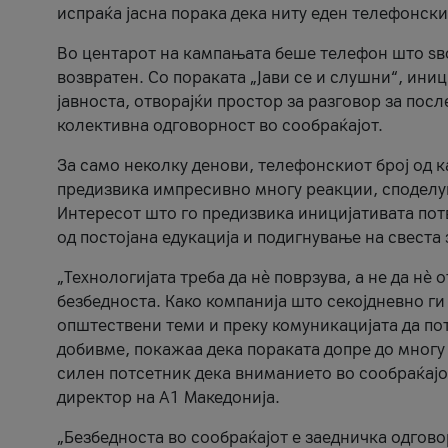
испраќа јасна порака дека ниту еден телефонск
Во центарот на кампањата беше телефон што ѕво
возвратен. Со пораката „Јави се и слушни“, ини
јавноста, отворајќи простор за разговор за пос
колективна одговорност во сообраќајот.
За само неколку денови, телефонскиот број од 
предизвика импресивно многу реакции, споделу
Интересот што го предизвика иницијативата потв
од постојана едукација и подигнување на свеста 
„Технологијата треба да нè поврзува, а не да нè 
безбедноста. Како компанија што секојдневно г
општествени теми и преку комуникацијата да по
добивме, покажаа дека пораката допре до многу 
силен потсетник дека вниманието во сообраќајо
директор на А1 Македонија.
„Безбедноста во сообраќајот е заедничка одгов