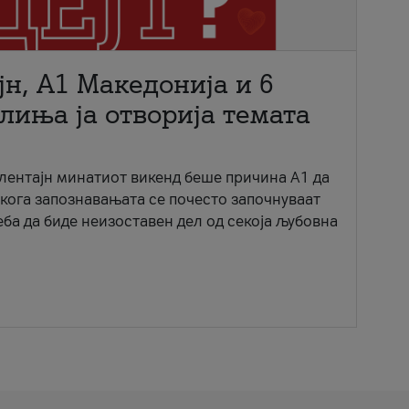
јн, A1 Македонија и 6
лиња ја отворија темата
ентајн минатиот викенд беше причина А1 да
 кога запознавањата се почесто започнуваат
еба да биде неизоставен дел од секоја љубовна