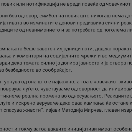
и повик или нотификација не вреди повеќе од човечкиот
ни без одговор, симбол на повик што никогаш нема да
цијативата во изминатите денови предизвика силни реак
ледиците од невниманието и за потребата од поголема л
кампањата беше завртен илјадници пати, додека поракат
вања и коментари на социјалните мрежи и во медиумит
рди дека темата силно ја допира јавноста и ја отвора п
за безбедноста во сообраќајот.
оттурнува од она што е најважно, а тоа е човечкиот живо
и поврзува луѓето, чувствуваме одговорност да иницира
ттикнеме реална промена во однесувањето. Реакциите 
луѓе и искрено веруваме дека оваа кампања ќе остане 
т спасува животи“, изјави Методија Мирчев, главен изв
орност и токму затоа ваквите иницијативи имаат особен