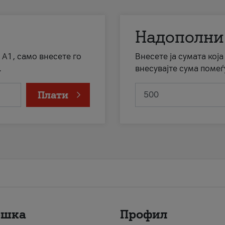
Надополни
 А1, само внесете го
Внесете ја сумата кој
.
внесувајте сума помеѓ
Плати
ршка
Профил