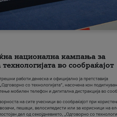
ќна национална кампања за
технологијата во сообраќајот
трешни работи денеска и официјално ја претставија
Одговорно со технологијата“, насочена кон подигнува
стење мобилен телефон и дигитална дистракција во сооб
ворноста на сите учесници во сообраќајот при користе
а возачи, пешаци, велосипедисти или за корисници на е
остојан дел од секојдневието, „Одговорно со технологи