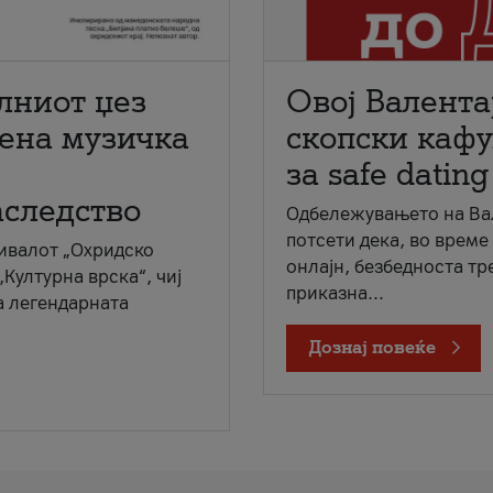
лниот џез
Овој Валента
мена музичка
скопски кафу
за safe dating
аследство
Одбележувањето на Вал
потсети дека, во време
ивалот „Охридско
онлајн, безбедноста тр
„Културна врска“, чиј
приказна...
а легендарната
Дознај повеќе