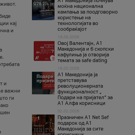
A1 Македонија почнува
 живот.
моќна национална
кампања за поодговорно
 биде
користење на
ции кај
технологијата во
сообраќајот
ична и
18.05.2026
Овој Валентајн, A1
Македонија и 6 скопски
а
кафулиња ја отворија
е.
темата за safe dating
отребата
16.02.2026
А1 Македонија ја
претставува
т и
револуционерната
ме важни
функционалност „
Подари на пријател“ за
што ги
А1 Алфа корисници
како
02.02.2026
ршен
Празничен A1 Net Sеf
подарок од А1
Македонија за сите
о
корисници