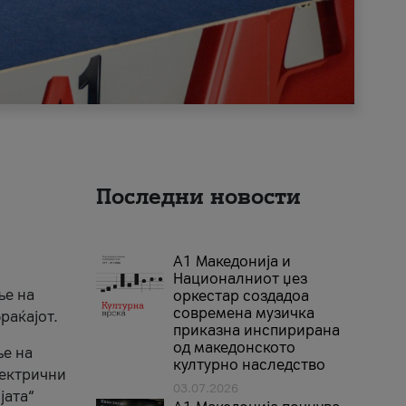
Последни новости
А1 Македонија и
Националниот џез
ње на
оркестар создадоа
современа музичка
раќајот.
приказна инспирирана
од македонското
ње на
културно наследство
лектрични
03.07.2026
јата“