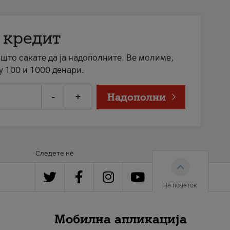
 кредит
а што сакате да ја надополните. Ве молиме,
у 100 и 1000 денари.
-
+
Надополни
Следете нè
На почеток
Мобилна апликација