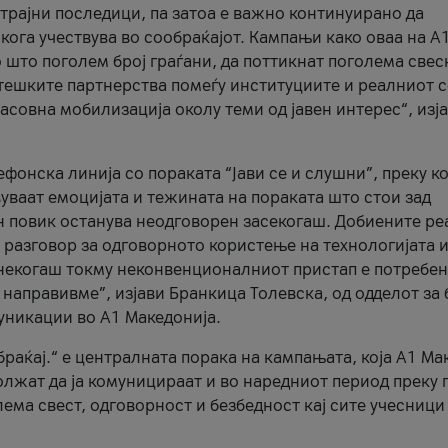
трајни последици, па затоа е важно континуирано да
 кога учествува во сообраќајот. Кампањи како оваа на A
 што поголем број граѓани, да поттикнат поголема свес
атешките партнерства помеѓу институциите и реалниот 
асовна мобилизација околу теми од јавен интерес“, изј
онска линија со пораката “Јави се и слушни”, преку ко
уваат емоцијата и тежината на пораката што стои зад
н повик останува неодговорен засекогаш. Добиените р
 разговор за одговорното користење на технологијата и
онекогаш токму неконвенционалниот пристап е потребен
 направивме”, изјави Бранкица Толевска, од одделот за 
уникации во А1 Македонија.
браќај.“ е централната порака на кампањата, која A1 Ма
лжат да ја комуницираат и во наредниот период преку 
ема свест, одговорност и безбедност кај сите учесници