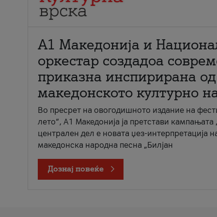
А1 Македонија и Национа
оркестар создадоа совре
приказна инспирирана од
македонското културно н
Во пресрет на овогодишното издание на фест
лето“, А1 Македонија ја претстави кампањата 
централен дел е новата џез-интерпретација н
македонска народна песна „Билјан
Дознај повеќе