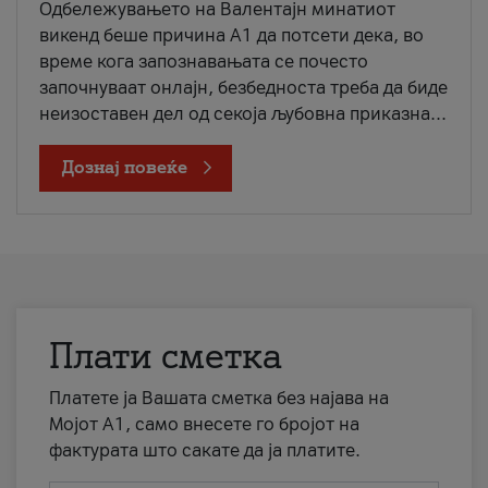
Одбележувањето на Валентајн минатиот
викенд беше причина А1 да потсети дека, во
време кога запознавањата се почесто
започнуваат онлајн, безбедноста треба да биде
неизоставен дел од секоја љубовна приказна...
Дознај повеќе
Плати сметка
Платете ја Вашата сметка без најава на
Мојот А1, само внесете го бројот на
фактурата што сакате да ја платите.