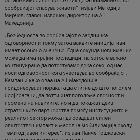
остане како силен потсетник дека вниманието во
сообраќајот спасува животи“, изјави Методија
Мирчев, главен извршен директор на А1
Македонија.
„Безбедноста во сообраќајот е заедничка
одговорност и токму затоа ваквите иницијативи
имаат особено значење. Една секунда невнимание
може да има трајни последици, па затоа е важно
континуирано да потсетуваме дека секој од нас
носи одговорност кога учествува во сообраќајот.
Кампањи како оваа на A1 Македонија
придонесуваат пораката да стигне до што поголем
број граѓани, да поттикнат поголема свесност и
промена на навиките, но и да покажат дека
стратешките партнерства помеѓу институциите и
реалниот сектор можат да создадат силен
општествен импакт и масовна мобилизација околу
теми од јавен интерес“, изјави Панче Тошковски,