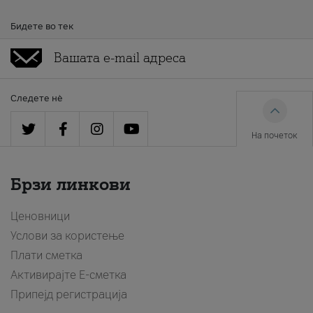
Бидете во тек
Следете нè
На почеток
Брзи линкови
Ценовници
Услови за користење
Плати сметка
Активирајте Е-сметка
Припејд регистрација