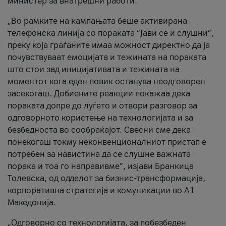
министер за внатрешни работи.
„Во рамките на кампањата беше активирана
телефонска линија со пораката “Јави се и слушни”,
преку која граѓаните имаа можност директно да ја
почувствуваат емоцијата и тежината на пораката
што стои зад иницијативата и тежината на
моментот кога еден повик останува неодговорен
засекогаш. Добиените реакции покажаа дека
пораката допре до луѓето и отвори разговор за
одговорното користење на технологијата и за
безбедноста во сообраќајот. Свесни сме дека
понекогаш токму неконвенционалниот пристап е
потребен за навистина да се слушне важната
порака и тоа го направивме”, изјави Бранкица
Толевска, од одделот за бизнис-трансформација,
корпоративна стратегија и комуникации во А1
Македонија.
„Одговорно со технологијата, за побезбеден