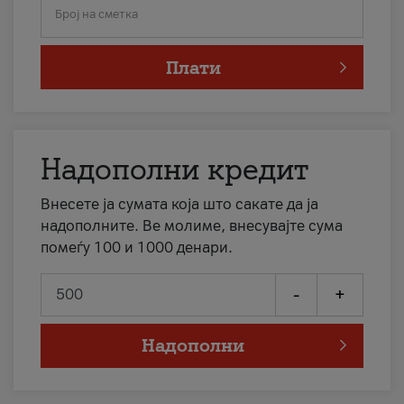
Број на сметка
Плати
Надополни кредит
Внесете ја сумата која што сакате да ја
надополните. Ве молиме, внесувајте сума
помеѓу 100 и 1000 денари.
-
+
Надополни