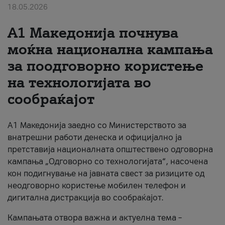
18.05.2026
За нас
A1 Македонија почнува
#ПодобарОнлајн
моќна национална кампања
за поодговорно користење
на технологијата во
сообраќајот
A1 Македонија заедно со Министерството за
внатрешни работи денеска и официјално ја
претставија националната општествено одговорна
кампања „Одговорно со технологијата“, насочена
кон подигнување на јавната свест за ризиците од
неодговорно користење мобилен телефон и
дигитална дистракција во сообраќајот.
Кампањата отвора важна и актуелна тема –