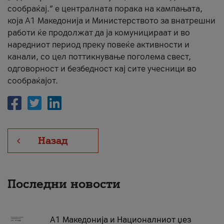
сообраќај.“ е централната порака на кампањата,
која A1 Македонија и Министерството за внатрешни
работи ќе продолжат да ја комуницираат и во
наредниот период преку повеќе активности и
канали, со цел поттикнување поголема свест,
одговорност и безбедност кај сите учесници во
сообраќајот.
Назад
Последни новости
А1 Македонија и Националниот џез