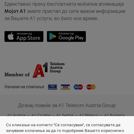
Единствено преку бесплатната мобилна апликација
Мојот A1
имате пристап до сите важни информации
за Вашите A1 услуги, во било кое време.
Member of
Начини на плаќање
Дознај повеќе за A1 Telekom Austria Group
A1 Austria
A1 Croatia
A1 Serbia
A1 Belarus
A1 Bulgaria
A1 Slovenia
A1 Digital
Со кликање на копчето "Се согласувам", се согласувате да
зачуваме колачиња за да го подобриме Вашето корисничко