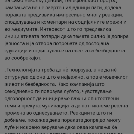
За само неколку денови, телефонскиот број од
кампањата беше завртен илјадници пати, додека
пораката предизвика импресивно многу реакции,
споделувања и коментари на социјалните мрежи и
во медиумите. Интересот што го предизвика
иницијативата потврди дека темата силно ја допира
јавноста и ја отвора потребата од постојана
едукација и подигнување на свеста за безбедноста
во сообраќајот.
„Технологијата треба да нè поврзува, а не да нè
оттурнува од она што е најважно, а тоа е човечкиот
живот и безбедноста. Како компанија што
секојдневно ги поврзува луѓето, чувствуваме
одговорност да иницираме важни општествени
теми и преку комуникацијата да поттикнеме реална
промена во однесувањето. Реакциите што ги
добивме, покажаа дека пораката допре до многу
луѓе и искрено веруваме дека оваа кампања ќе