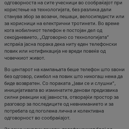
одговорноста на сите учесници во сообраќајот при
користење на технологијата, без разлика дали
станува збор за возачи, пешаци, велосипедисти или
за корисници на електрични тротинети. Во време
кога мобилниот телефон е постојан дел од
секојдневието, „Одговорно со технологијата“
испраќа јасна порака дека ниту еден телефонски
повик или нотификација не вреди повеќе од
човечкиот живот.
Во центарот на кампањата беше телефон што ѕвони
без одговор, симбол на повик што никогаш нема да
биде возвратен. Со пораката „Јави се и слушни“,
иницијативата во изминатите денови предизвика
силни реакции кај јавноста, отворајќи простор за
разговор за последиците од невниманието и за
потребата од поголема лична и колективна
одговорност во сообраќајот.