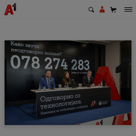
МК
EN
SQ
Приватни
Деловни
Поддршка
Надополни кредит
Плати сметка