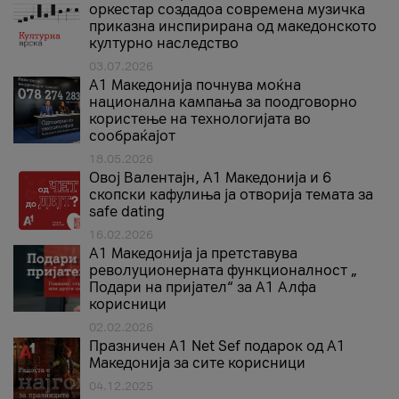
оркестар создадоа современа музичка
приказна инспирирана од македонското
културно наследство
03.07.2026
A1 Македонија почнува моќна
национална кампања за поодговорно
користење на технологијата во
сообраќајот
18.05.2026
Овој Валентајн, A1 Македонија и 6
скопски кафулиња ја отворија темата за
safe dating
16.02.2026
А1 Македонија ја претставува
револуционерната функционалност „
Подари на пријател“ за А1 Алфа
корисници
02.02.2026
Празничен A1 Net Sеf подарок од А1
Македонија за сите корисници
04.12.2025