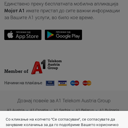
Единствено преку бесплатната мобилна апликација
Мојот A1
имате пристап до сите важни информации
за Вашите A1 услуги, во било кое време.
Member of
Начини на плаќање
Дознај повеќе за A1 Telekom Austria Group
A1 Austria
A1 Croatia
A1 Serbia
A1 Belarus
A1 Bulgaria
A1 Slovenia
A1 Digital
Со кликање на копчето "Се согласувам", се согласувате да
зачуваме колачиња за да го подобриме Вашето корисничко