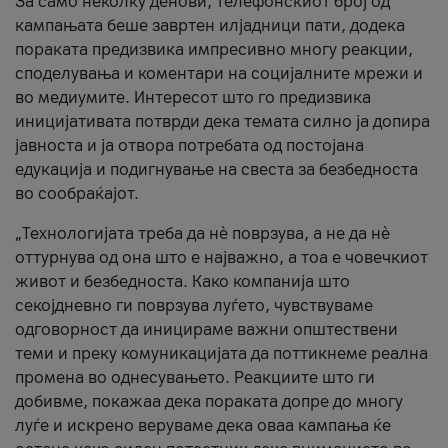
За само неколку денови, телефонскиот број од
кампањата беше завртен илјадници пати, додека
пораката предизвика импресивно многу реакции,
споделувања и коментари на социјалните мрежи и
во медиумите. Интересот што го предизвика
иницијативата потврди дека темата силно ја допира
јавноста и ја отвора потребата од постојана
едукација и подигнување на свеста за безбедноста
во сообраќајот.
„Технологијата треба да нè поврзува, а не да нè
оттурнува од она што е најважно, а тоа е човечкиот
живот и безбедноста. Како компанија што
секојдневно ги поврзува луѓето, чувствуваме
одговорност да иницираме важни општествени
теми и преку комуникацијата да поттикнеме реална
промена во однесувањето. Реакциите што ги
добивме, покажаа дека пораката допре до многу
луѓе и искрено веруваме дека оваа кампања ќе