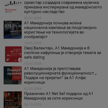
оркестар создадоа современа музичка
приказна инспирирана од македонското
културно наследство
03.07.2026
A1 Македонија почнува моќна
национална кампања за поодговорно
користење на технологијата во
сообраќајот
18.05.2026
Овој Валентајн, A1 Македонија и 6
скопски кафулиња ја отворија темата за
safe dating
16.02.2026
А1 Македонија ја претставува
револуционерната функционалност „
Подари на пријател“ за А1 Алфа
корисници
02.02.2026
Празничен A1 Net Sеf подарок од А1
Македонија за сите корисници
04.12.2025