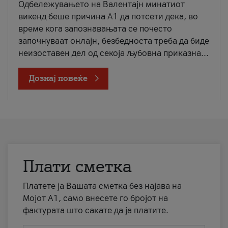
Одбележувањето на Валентајн минатиот
викенд беше причина А1 да потсети дека, во
време кога запознавањата се почесто
започнуваат онлајн, безбедноста треба да биде
неизоставен дел од секоја љубовна приказна...
Дознај повеќе
Плати сметка
Платете ја Вашата сметка без најава на
Мојот А1, само внесете го бројот на
фактурата што сакате да ја платите.