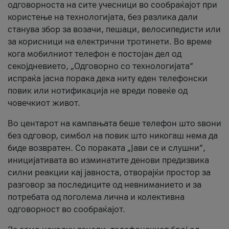
одговорноста на сите учесници во сообраќајот при
користење на технологијата, без разлика дали
станува збор за возачи, пешаци, велосипедисти или
за корисници на електрични тротинети. Во време
кога мобилниот телефон е постојан дел од
секојдневието, „Одговорно со технологијата“
испраќа јасна порака дека ниту еден телефонски
повик или нотификација не вреди повеќе од
човечкиот живот.
Во центарот на кампањата беше телефон што ѕвони
без одговор, симбол на повик што никогаш нема да
биде возвратен. Со пораката „Јави се и слушни“,
иницијативата во изминатите денови предизвика
силни реакции кај јавноста, отворајќи простор за
разговор за последиците од невниманието и за
потребата од поголема лична и колективна
одговорност во сообраќајот.