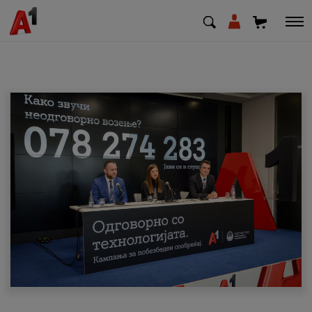
МК
EN
SQ
Приватни
Деловни
Поддршка
Надополни кредит
Плати сметка