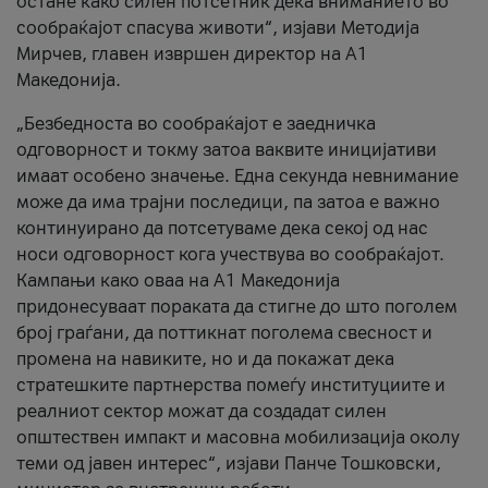
остане како силен потсетник дека вниманието во
сообраќајот спасува животи“, изјави Методија
Мирчев, главен извршен директор на А1
Македонија.
„Безбедноста во сообраќајот е заедничка
одговорност и токму затоа ваквите иницијативи
имаат особено значење. Една секунда невнимание
може да има трајни последици, па затоа е важно
континуирано да потсетуваме дека секој од нас
носи одговорност кога учествува во сообраќајот.
Кампањи како оваа на A1 Македонија
придонесуваат пораката да стигне до што поголем
број граѓани, да поттикнат поголема свесност и
промена на навиките, но и да покажат дека
стратешките партнерства помеѓу институциите и
реалниот сектор можат да создадат силен
општествен импакт и масовна мобилизација околу
теми од јавен интерес“, изјави Панче Тошковски,