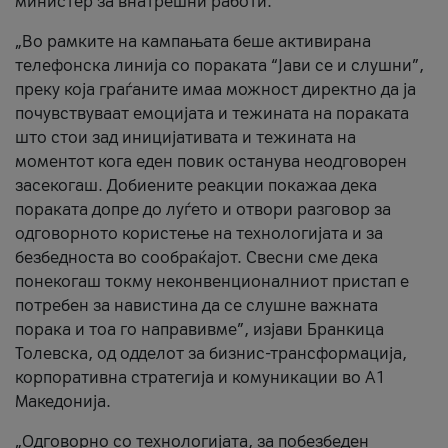
министер за внатрешни работи.
„Во рамките на кампањата беше активирана
телефонска линија со пораката “Јави се и слушни”,
преку која граѓаните имаа можност директно да ја
почувствуваат емоцијата и тежината на пораката
што стои зад иницијативата и тежината на
моментот кога еден повик останува неодговорен
засекогаш. Добиените реакции покажаа дека
пораката допре до луѓето и отвори разговор за
одговорното користење на технологијата и за
безбедноста во сообраќајот. Свесни сме дека
понекогаш токму неконвенционалниот пристап е
потребен за навистина да се слушне важната
порака и тоа го направивме”, изјави Бранкица
Толевска, од одделот за бизнис-трансформација,
корпоративна стратегија и комуникации во А1
Македонија.
„Одговорно со технологијата, за побезбеден