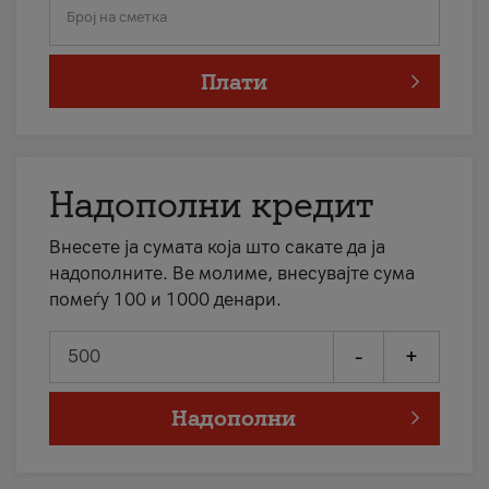
Број на сметка
Плати
Надополни кредит
Внесете ја сумата која што сакате да ја
надополните. Ве молиме, внесувајте сума
помеѓу 100 и 1000 денари.
-
+
Надополни