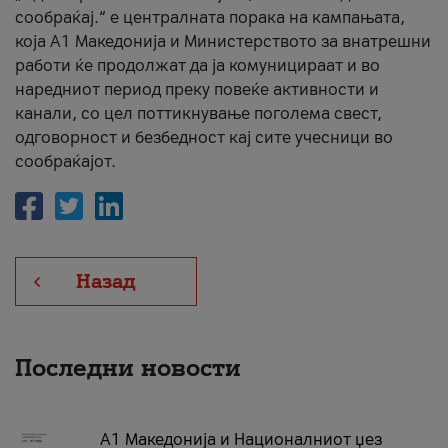
сообраќај.“ е централната порака на кампањата,
која A1 Македонија и Министерството за внатрешни
работи ќе продолжат да ја комуницираат и во
наредниот период преку повеќе активности и
канали, со цел поттикнување поголема свест,
одговорност и безбедност кај сите учесници во
сообраќајот.
Назад
Последни новости
А1 Македонија и Националниот џез