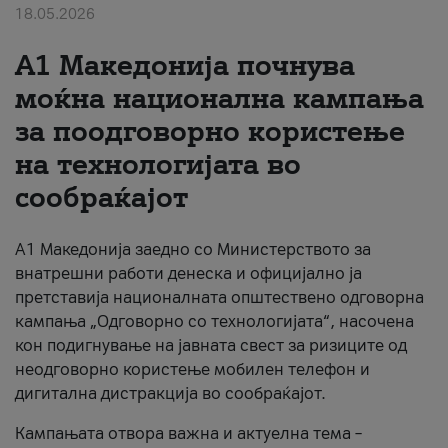
18.05.2026
За нас
A1 Македонија почнува
#ПодобарОнлајн
моќна национална кампања
за поодговорно користење
на технологијата во
сообраќајот
A1 Македонија заедно со Министерството за
внатрешни работи денеска и официјално ја
претставија националната општествено одговорна
кампања „Одговорно со технологијата“, насочена
кон подигнување на јавната свест за ризиците од
неодговорно користење мобилен телефон и
дигитална дистракција во сообраќајот.
Кампањата отвора важна и актуелна тема –