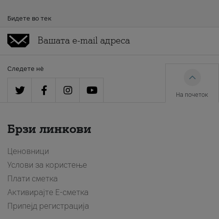
Бидете во тек
Следете нè
На почеток
Брзи линкови
Ценовници
Услови за користење
Плати сметка
Активирајте Е-сметка
Припејд регистрација